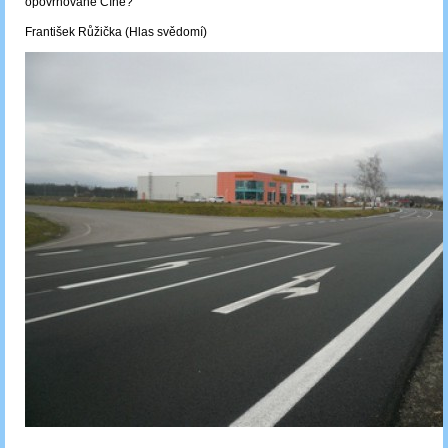
opovrhované Číně?
František Růžička (Hlas svědomí)