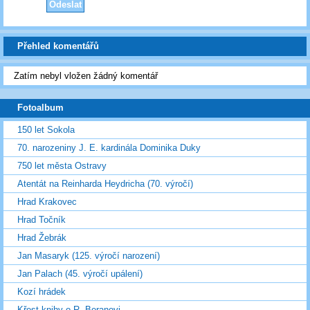
Přehled komentářů
Zatím nebyl vložen žádný komentář
Fotoalbum
150 let Sokola
70. narozeniny J. E. kardinála Dominika Duky
750 let města Ostravy
Atentát na Reinharda Heydricha (70. výročí)
Hrad Krakovec
Hrad Točník
Hrad Žebrák
Jan Masaryk (125. výročí narození)
Jan Palach (45. výročí upálení)
Kozí hrádek
Křest knihy o R. Beranovi