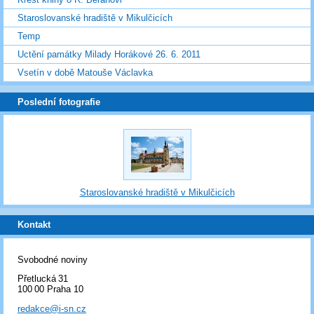
Staroslovanské hradiště v Mikulčicích
Temp
Uctění památky Milady Horákové 26. 6. 2011
Vsetín v době Matouše Václavka
Poslední fotografie
Staroslovanské hradiště v Mikulčicích
Kontakt
Svobodné noviny
Přetlucká 31
100 00 Praha 10
redakce@i-sn.cz