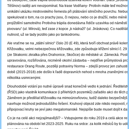
od Budějovic, zase trápila dlouhodobá uzavírka kolem Vodňan. Další „drobné“ 
Těšínov) raději ani nevzpomínat. Na trase Vodňany- Protivín máte teď možnost
unikátní ukázku mistrovského řemesla při plátování silničního povrchu. Neb
spekulovat o tom, na co prachy jsou, či nejsou, nebo co je dražší, nebo méně d
projíždění samotného Protivína trápila donedávna řidiče uzavírka od náměstí 
pivovaru“ (ul. Mírová), teď zase z kopce „k nádraží“ (ul. Jiráskova). Co nadělát
nutnost, už se tady jezdilo jako po tankodromu.
Ale vraťme se na „státní silnici“ číslo 20 (E 49), která tvoří obchvat právě kolem
Křižovatku, velmi nebezpečnou křižovatku, zde způsobuje křížení silnicí č. 29 
(ze Strakonic zkratka přes Drahonice, Skočice) do městské ul. Zámecká. Post
upravována, rozšiřována, nicméně okolní zástavba ‒ nejdříve průmyslová pro
restaurace Orang Route, později potraviny Norma ‒ zdejší provoz jen zahustil
době (2015-2018) zde došlo k řadě dopravních nehod s mnoha zraněnými os
několika usmrcenými.
Dlouhodobé volání po nutné úpravě snad konečně vedlo k jednání. Ředitelství 
(ŘSD) jako vlastník komunikace (i přilehlých pozemků) zařadilo akci do těch 
Záměrem je předělat křižovatku na mimoúrovňovou, tudíž daleko bezpečnější
navrhuje možnost jednoduššího řešení. Kruhový objezd zde nikdo nepovolí, ro
připojovací kruhy se jeví jako megalomanské. Nejspíše bude muset dojít k d
Co je na celé akci nejzajímavější? ‒ Vstupujeme do roku 2019 a celá akce rek
plánována na období let 2023-2025. Ruku na srdce: za kolik měsíců by to uděl