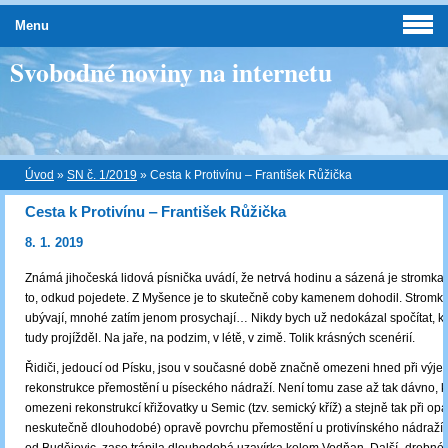
Menu
Svobodné noviny na internetu
Úvod
»
SN č. 1/2019
»
Cesta k Protivínu ‒ František Růžička
Cesta k Protivínu ‒ František Růžička
8. 1. 2019
Známá jihočeská lidová písnička uvádí, že netrvá hodinu a sázená je stromka
to, odkud pojedete. Z Myšence je to skutečně coby kamenem dohodil. Strom
ubývají, mnohé zatím jenom prosychají… Nikdy bych už nedokázal spočítat, ko
tudy projížděl. Na jaře, na podzim, v létě, v zimě. Tolik krásných scenérií.
Řidiči, jedoucí od Písku, jsou v současné době značně omezeni hned při výj
rekonstrukce přemostění u píseckého nádraží. Není tomu zase až tak dávno, k
omezeni rekonstrukcí křižovatky u Semic (tzv. semický kříž) a stejně tak při o
neskutečně dlouhodobé) opravě povrchu přemostění u protivínského nádraží. 