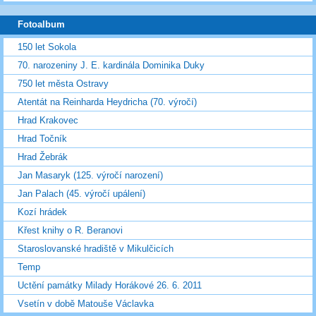
Fotoalbum
150 let Sokola
70. narozeniny J. E. kardinála Dominika Duky
750 let města Ostravy
Atentát na Reinharda Heydricha (70. výročí)
Hrad Krakovec
Hrad Točník
Hrad Žebrák
Jan Masaryk (125. výročí narození)
Jan Palach (45. výročí upálení)
Kozí hrádek
Křest knihy o R. Beranovi
Staroslovanské hradiště v Mikulčicích
Temp
Uctění památky Milady Horákové 26. 6. 2011
Vsetín v době Matouše Václavka