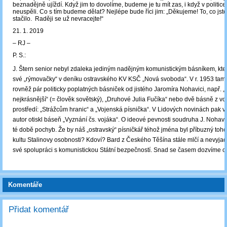
beznadějně ujíždí. Když jim to dovolíme, budeme je tu mít zas, i když v politice
neuspěli. Co s tím budeme dělat? Nejlépe bude říci jim: „Děkujeme! To, co jste
stačilo. Raději se už nevracejte!“
21. 1. 2019
‒ RJ ‒
P. S.:
J. Štern senior nebyl zdaleka jediným nadějným komunistickým básníkem, kter
své „rýmovačky“ v deníku ostravského KV KSČ „Nová svoboda“. V r. 1953 ta
rovněž pár politicky poplatných básniček od jistého Jaromíra Nohavici, např. 
nejkrásnější“ (= člověk sovětský), „Druhové Julia Fučíka“ nebo dvě básně z v
prostředí: „Strážcům hranic“ a „Vojenská písnička“. V Lidových novinách pak v 
autor otiskl báseň „Vyznání čs. vojáka“. O ideové pevnosti soudruha J. Nohavic
té době pochyb. Že by náš „ostravský“ písničkář téhož jména byl příbuzný tohot
kultu Stalinovy osobnosti? Kdoví? Bard z Českého Těšína stále mlčí a nevyjad
své spolupráci s komunistickou Státní bezpečností. Snad se časem dozvíme c
Komentáře
Přidat komentář