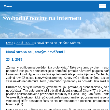
Menu
Svobodné noviny na internetu
Úvod
»
SN č. 1/2019
»
Nová strana se „starými“ tvářemi?
Nová strana se „starými“ tvářemi?
23. 1. 2019
„Zeman vrací lidem sebevědomí, a proto vítězí.“ Také vy s tímto výrokem nesou
podobně jako já? V demokracii je to normální, protože názorová pluralita patř
kamenům tohoto typu uspořádání společnosti. Ale protože žijeme v Čechách,
zajímá rovněž to, kdo takový výrok pronesl. Kdyby kvůli ničemu jinému, tak pro
zase někdo nebalamutil. Těch „balamutičů“ jsme tady za poslední léta zažili ví
Přiznám se, že výše uvedený výrok mě zaujal, protože jej pronesl člověk, od 
neočekával. Tím autorem je totiž bývalý disident, signatář Charty 77 a blízký 
prvního polistopadového prezidenta republiky V. Havla – Ing. Jan Štern. Tento
Vysoké školy ekonomické, původní profesí programátor, po „sametové revoluci
v mediální sféře: postupem času se stal dramaturgem a posléze i producent
televize (ČT).