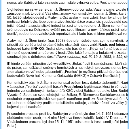
nemá, ale Babišovi tato strategie zatím stále vyhrává volby. Proč to nenapodob
S ohledem na již vyřčené dám J. Šternovi dobrou radu: Vážený pane, zkuste t
způsobem, jak to udělal Váš otec, známý komunistický novinář J. Štern, který v
50. let 20. století odešel z Prahy na Ostravsko ‒ mezi zdejší horníky a hutníky!
motivací tehdy bylo: lépe poznat život těchto těžce pracujících budovatelů soci
jejich účasti na socialistické industrializaci tohoto regionu. J. Štern senior (nar
svého pobytu na Ostravsku vytěžil pro svou literární a novinářskou práci neje
deník“, soubor budovatelských reportáží, ale i řadu básní, které publikoval ve z
A aby mohl J. Štern junior (nar. 1953) lépe přemýšlet o tom, co mu navrhuji, r
připojit pár veršů z jedné básně jeho otce. Její název zněl:
Nápis pod fotograf
koksové baterii NHKG
. Druhá sloka této básně zní: „Když na frontě bys zradi
stihne tě opovržení a neúprosný trest. / Zde také fronta je a bulačství je zrada! 
soudruzi, jde o dělnickou čest!“
(Nová svoboda, roč. IX, 19. 8. 1953, č. 199, str.
[K těmto veršům připojím dvě vysvětlivky: „Bulači“ byli ti zaměstnanci, kteří zá
do práce, zameškávali směny v hornických a hutnických provozech; dnes bych
„nemakačenkové“ nebo „absentéři“. „Frontou“ je myšlena příkladná práce uv
budovatelů Nové huti Klementa Gottwalda (NHKG) v Ostravě-Kunčicích.]
Komunistický básník J. Štern senior psal ovšem texty daleko „údernější“. Např.
v časopise „Tvorba“ zveřejnil báseň
Prostřelená legitimace
, která je věnová
jednoho ze zastřelených funkcionářů KSČ v obci Babice nedaleko Mor. Buděj
Vysočině. Spolu se svou tehdejší manželkou, E. Šternovou-Kantůrkovou, se te
nechutné propagandistické kampaně, namířené proti tzv. Babickým vrahům. Ve
se jednalo o účastníky protikomunistického odboje, z nichž někteří za války (ja
bojovali proti nacistům.
[V soudním procesu proti tzv. Babickým vrahům bylo dne 14. 7. 1951 odsouzeno
oběšením sedm osob, mezi nimiž byli dva římskokatoličtí kněží: V. Drbola a F. P
V následném procesu byl dne 15. 11. 1951 odsouzen k trestu smrti ještě jeden
Bula.]