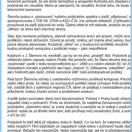
konečně pochopili, že ani tento domýšlivý a arogantní tlučhuba pro zlepšení je
podmínek nic neudělá. Mohu je ubezpečit, že neudělá. Kromě toho, že bude e
televizními kamerami.
Šternův pokus o „obohacení“ našeho politického spektra o další „středovou“ st
spolupracovala s TOP 09, STAN a KDU-ČSL (na způsob někdejší „Čtyřkoalice“
považovat za další plácnutí do vody. Žádný efekt to mít nebude, protože do pol
„středu“ se dnes tlačí všechny strany.
Stav, kdy nemáme pořádnou, ideově vyhraněnou levici ani pravici, může sice
politikům, nikoli občanům. Důvod je prostý: změny, jež máme před sebou, bu
jasná ideová stanoviska. Rozplizlý „střed“ nic z budoucích konfliktů nevyřeší. T
budou postupně vymazány z politické mapy – jako nepotřebné.
Kdybych o J. Šternovi nic nevěděl, asi by se mi jeho „projekt“ líbil. Podobně jak
některým lidem nápady našich Pirátů. Ale protože vím, že Štern dlouhá léta patř
„havlovské“ partě z doby bezprostředně po r. 1989 a v celém období 90. let 20. 
všelijakých iniciativ a petičních akcí typu „Impuls“ či „Děkujeme, odejděte!“, j
akci hodnotit jako další „mrtvě narozené dítě“ naší polistopadové politiky.
Rád bych Šternovy výroky z uvedeného rozhovoru poněkud korigoval: Prezid
zatím vítězí proto, že nikdo ze současných politiků nebyl schopen řešit probl
lidí, zvláště těch z odlehlých regionů ČR, které se potýkají s nedostatkem pra
příležitostí, nízkou životní úrovní a problémem exekucí.
A ještě jeden poznatek, který není bezvýznamný. Pohled z Prahy bude vždycky
zapadlé vísky v pohraničí. Proto se domnívám, že nadbíhat Zemanovým volič
pražského „zeleného stolu“ je zcela zbytečné a nemůže se to setkat s úspěch
jediné: vydat se za těmito lidmi tam, kde prožívají svůj neradostný život, a pohov
z očí do očí.
Podobně to totiž dělá již nějakou dobu A. Babiš. Co na tom, že nakonec větši
slibů nesplní?! Těm babičkám ze zapadlých vísek kdesi v pohraničí bude stačit
promluví, třebaže jim nepomůže. Nebo nepomůže tak, jak by si představovaly. 