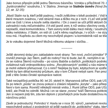
Jako bonus připojím ještě jednu Šternovu básničku. Vznikla u příležitostí 70. 
„bystrozrakého“ soudruha J. V. Stalina. Jmenuje se
Stalinův úsměv
(Nový živo
12, str. 32-35)
:
„Myslí Stalin na ty, kteří ještě padnou, / nežli zvítězíme v bitvě poslední. / Vidí 
které mrazem zvadnou, / vidí strázně mas a těžko mu je z nich. // Leč vidí ještě dá
zem se čistí / z krve a kouře světa starého. / On z osení se učil příští sklizeň čísti
zahradníci rodu mičurinského. // A vidí jasně zem, k níž vedou všechny cesty, / 
nejsladší, vlast komunistickou. / Tam aviony krátí dálku mezi městy, / soudružst
dálku nelidskou. // Stalin, on vidí cíl. Loď k němu napřahuje, / v očích – ne sl
rosu má. / Kupředu za cílem my neochvějně plujem / a kormidelník náš se tiše
Je to vskutku dojemné čtení! Možná někomu ukápne i slzička…
─────
Ještě skromný dotaz pro zakladatele nové strany: Ten nový „noční primátor“ Pr
rovněž jmenuje Jan Štern, patří do rodiny? Asi to bude Jan III., nemýlím-li se. 
že se rodina Šternů rozhodla – po vzoru Babiše a dalších „politických podnikat
ovládnout naši vnitropolitickou scénu. „Recyklovaných“ politiků u nás máme t
je mohli vidlemi přehazovat. Co s nimi? Nejlépe by bylo, kdybychom je vystřeli
Mohli by tam dělat komický průzkum, aby v tom Číňané nebyli sami. Pan prezi
jistě z této česko-čínské spolupráce radost.
Také neúspěšná politička 90. let 20. století H. Marvanová (dříve ODS, pak US)
že po letech „půstu“ se znovu pokusí o získání nějakého „koryta“ – jako přilepš
Není v tom sama. Rovněž někdejší ministr vnitra J. Ruml (dříve ODS, pak US)
totéž, ale Piráti ho odmítli. Možná i on se stane „novou“ tváří Šternova politick
Jen si nejsem jistý tím, zda ten diplom z plzeňských práv bude dostatečnou kval
náročnou práci.
Závěr je jednoduchý: Pohrobci V. Havla se v roce 30. výročí „sametové revolu
nepochybně pokusí z posledních sil ještě naskočit do „politického“ vlaku, který