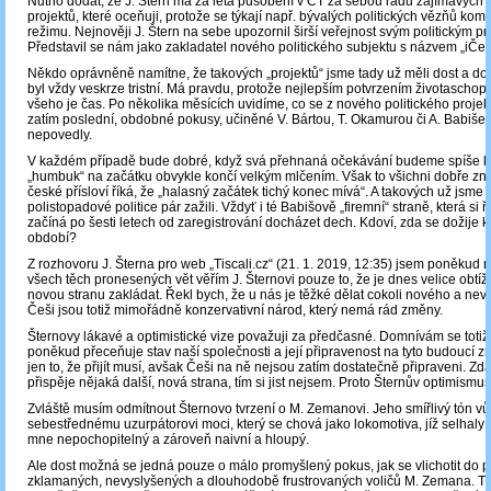
Nutno dodat, že J. Štern má za léta působení v ČT za sebou řadu zajímavých
projektů, které oceňuji, protože se týkají např. bývalých politických vězňů kom
režimu. Nejnověji J. Štern na sebe upozornil širší veřejnost svým politickým p
Představil se nám jako zakladatel nového politického subjektu s názvem „iČes
Někdo oprávněně namítne, že takových „projektů“ jsme tady už měli dost a dos
byl vždy veskrze tristní. Má pravdu, protože nejlepším potvrzením životaschop
všeho je čas. Po několika měsících uvidíme, co se z nového politického projekt
zatím poslední, obdobné pokusy, učiněné V. Bártou, T. Okamurou či A. Babišem,
nepovedly.
V každém případě bude dobré, když svá přehnaná očekávání budeme spíše kro
„humbuk“ na začátku obvykle končí velkým mlčením. Však to všichni dobře z
české přísloví říká, že „halasný začátek tichý konec mívá“. A takových už jsme 
polistopadové politice pár zažili. Vždyť i té Babišově „firemní“ straně, která si 
začíná po šesti letech od zaregistrování docházet dech. Kdoví, zda se dožije 
období?
Z rozhovoru J. Šterna pro web „Tiscali.cz“ (21. 1. 2019, 12:35) jsem poněkud r
všech těch pronesených vět věřím J. Šternovi pouze to, že je dnes velice obtíž
novou stranu zakládat. Řekl bych, že u nás je těžké dělat cokoli nového a ne
Češi jsou totiž mimořádně konzervativní národ, který nemá rád změny.
Šternovy lákavé a optimistické vize považuji za předčasné. Domnívám se totiž, 
poněkud přeceňuje stav naší společnosti a její připravenost na tyto budoucí zm
jen to, že přijít musí, avšak Češi na ně nejsou zatím dostatečně připraveni. Zd
přispěje nějaká další, nová strana, tím si jist nejsem. Proto Šternův optimismus
Zvláště musím odmítnout Šternovo tvrzení o M. Zemanovi. Jeho smířlivý tón vů
sebestřednému uzurpátorovi moci, který se chová jako lokomotiva, jíž selhaly b
mne nepochopitelný a zároveň naivní a hloupý.
Ale dost možná se jedná pouze o málo promyšlený pokus, jak se vlichotit do p
zklamaných, nevyslyšených a dlouhodobě frustrovaných voličů M. Zemana. Těc