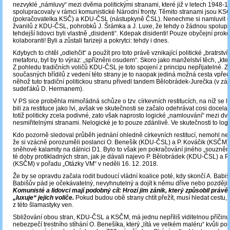
nezvyklé „námluvy“ mezi dvěma politickými stranami, které již v letech 1948
spolupracovaly v rámci komunistické Národní fronty. Těmito stranami jsou K
(pokračovatelka KSČ) a KDU-ČSL (nástupkyně ČSL). Nenechme si namluvit 
žvanilů z KDU-ČSL, pohrobků J. Šrámka a J. Luxe, že tehdy o žádnou spolupr
tehdejší lidovci byli vlastně „disidenti“. Kdepak disidenti! Pouze obyčejní proko
kolaboranti! Byli a zůstali farizeji a pokrytci: tehdy i dnes.
Kdybych to chtěl „odlehčit“ a použít pro toto právě vznikající politické „bratrstv
metaforu, byl by to výraz: „spřízněni osudem“. Skoro jako manželství těch, „kteří 
Z pohledu tradičních voličů KDU-ČSL je toto spojení z principu nepřijatelné. 
současných břídilů z vedení této strany je to naopak jediná možná cesta vpřed
něhož tuto tradiční politickou stranu přivedl tandem Bělobrádek-Jurečka (v zá
sudeťáků D. Hermanem).
V PS sice proběhla mimořádná schůze o tzv. církevních restitucích, na níž se l
bili za restituce jako lvi, avšak ve skutečnosti se začalo odehrávat cosi docela
totiž politicky zcela podivné, zato však naprosto logické „namlouvání“ mezi 
nesmiřitelnými stranami. Nelogické je to pouze zdánlivě. Ve skutečnosti to log
Kdo pozorně sledoval průběh jednání ohledně církevních restitucí, nemohl nez
že si vzácně porozuměli poslanci O. Benešík (KDU-ČSL) a P. Kováčik (KSČM)
sněhové kalamity na dálnici D1. Bylo to však jen pokračování jiného „souzněn
té doby protikladných stran, jak je dávali najevo P. Bělobrádek (KDU-ČSL) a P
(KSČM) v pořadu „Otázky VM“ v neděli 16. 12. 2018.
Že by se opravdu začala rodit budoucí vládní koalice poté, kdy skončí A. Babi
Babišův pád je očekávatelný, nevyhnutelný a dojít k němu dříve nebo později 
Komunisté a lidovci mají podobný cíl: Hrozí jim zánik, který způsobil právě 
„luxuje“ jejich voliče.
Pokud budou obě strany chtít přežít, musí hledat cestu, 
z této šlamastyky ven.
Sbližování obou stran, KDU-ČSL a KSČM, má jednu nepříliš viditelnou příčinu.
nebezpečí trestního stíhání O. Benešíka, který „lítá ve velkém maléru“ kvůli po