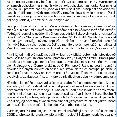
Za ten rok od voleb se v řadách poslanců „České pirátské strany“ vyprofilovalo
výrazných politických talentů. Někdo by řekl: politických samouků. Upřímně: tě
naši politici, protože žádnou „vysokou školu politickou“ (neplést s Vokovicko
našich předlistopadových komunistů!) v pravém slova smyslu nemáme. Politi
nerodí, nýbrž se jím stává svou schopností naučit se vše potřebné a pochopit h
politický kontext, v němž se bude pohybovat.
Je to podobné jako s novináři. Většina dnešních lidí, kteří se „novinařinou“ živí
mladých, nic neumí a dává svou nevzdělanost a nevědomost až příliš okatě na
(Aktuálně jsem si to uvědomil během posledních tiskových konferencí, např. p
Dole ČSM ve Stonavě na Karvinsku ze dne 20. 12. 2018. Naivita, ba hloupost,
z některých dotazů, je až odzbrojující. Dnešní mladí novináři nevědí o reálném
nic. Když budou celé hodiny „čučet“ do monitoru svých počítačů, nemají šanci 
Musí totiž zvednout zadek a vyjít na ulici mezi lidi. Je to prosté: „Vo tom to je.“)
Piráti již teď mají své nadějné politiky, kteří by v blízké době mohli převzít otěže
zemi. Vůbec bych se toho nebál, protože každý někdy začít musí. Kromě předse
Bartoše a předsedy poslaneckého klubu J. Michálka jsou to zejména M. Ferjen
ale i J. Lipavský, L. Černohorský nebo O. Richterová. Už to nejsou ti nesmělí 
diskutéři z různých televizních besed, ale stávají se z nich zástupci politické lev
země potřebuje. (ČSSD ani KSČM dnes již levici nepředstavují. Jsou to zoufal
bývalých „papalášských“ stran, které patřily dlouhou dobu k vládnoucímu esta
Někoho sice může odrazovat ta úporná snaha Pirátů o prosazení legalizace m
ani tady „pokrok“ zastavit nelze. Vždyť ještě před několika stoletími byli kuřáci
považováni div ne za čaroděje. Kuřáckou či jinou neřest (kdo z nás tak trochu 
ano?) není přece možno natrvalo považovat za důvod diskvalifikace jistého čl
výkon jakékoli profese, tedy i profese politika. Více než to diskvalifikuje osobu
v politice, její nečestný život, trestná činnost, již vydává za ctnost, jakož i neo
ve prospěch dané země a jejího lidu. Má to obecnou platnost.
Vytrvale, krok za krokem, schůzi za schůzí, usvědčují poslanci Pirátů své kol
ČSSD z toho, že tito představitelé „tradiční levice“ již dávno neprivilegované 