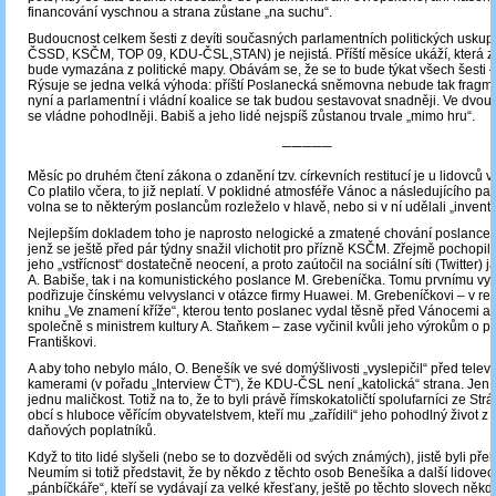
financování vyschnou a strana zůstane „na suchu“.
Budoucnost celkem šesti z devíti současných parlamentních politických uskup
ČSSD, KSČM, TOP 09, KDU-ČSL,STAN) je nejistá. Příští měsíce ukáží, která z 
bude vymazána z politické mapy. Obávám se, že se to bude týkat všech šesti –
Rýsuje se jedna velká výhoda: příští Poslanecká sněmovna nebude tak fragm
nyní a parlamentní i vládní koalice se tak budou sestavovat snadněji. Ve dvou
se vládne pohodlněji. Babiš a jeho lidé nejspíš zůstanou trvale „mimo hru“.
─────
Měsíc po druhém čtení zákona o zdanění tzv. církevních restitucí je u lidovců v
Co platilo včera, to již neplatí. V poklidné atmosféře Vánoc a následujícího p
volna se to některým poslancům rozleželo v hlavě, nebo si v ní udělali „inventu
Nejlepším dokladem toho je naprosto nelogické a zmatené chování poslance 
jenž se ještě před pár týdny snažil vlichotit pro přízně KSČM. Zřejmě pochopil
jeho „vstřícnost“ dostatečně neocení, a proto zaútočil na sociální síti (Twitter) 
A. Babiše, tak i na komunistického poslance M. Grebeníčka. Tomu prvnímu vyčet
podřizuje čínskému velvyslanci v otázce firmy Huawei. M. Grebeníčkovi – v re
knihu „Ve znamení kříže“, kterou tento poslanec vydal těsně před Vánocemi a p
společně s ministrem kultury A. Staňkem – zase vyčinil kvůli jeho výrokům o p
Františkovi.
A aby toho nebylo málo, O. Benešík ve své domýšlivosti „vyslepičil“ před telev
kamerami (v pořadu „Interview ČT“), že KDU-ČSL není „katolická“ strana. Je
jednu maličkost. Totiž na to, že to byli právě římskokatoličtí spolufarníci ze Strán
obcí s hluboce věřícím obyvatelstvem, kteří mu „zařídili“ jeho pohodlný život z
daňových poplatníků.
Když to tito lidé slyšeli (nebo se to dozvěděli od svých známých), jistě byli pře
Neumím si totiž představit, že by někdo z těchto osob Benešíka a další lidove
„pánbíčkáře“, kteří se vydávají za velké křesťany, ještě po těchto slovech něk