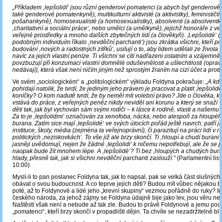
„
Příkladem ‚lepšolidí‘ jsou různí genderoví pomatenci (a abych byl genderově k
také genderové pomatenkyně), multikulturní aktivisté (a aktivistky), feminističt
pošahankyně), homosexualisté (a homosexualistky), absolventi (a absolventk
‚charitativní a sociální práce‘, nebo umělci (a umělkyně), jejichž honoráře z velk
veřejné prostředky a mnoho dalších zbytečných lidí (a člověkyň). ‚Lepšolidé‘ (
podobným individuím říkalo ‚nevděční parchanti‘) jsou zkrátka všichni, kteří 
budování ‚nových a radostných zítřků‘, usilují o to, aby lidem udělali ze života p
navíc za jejich vlastní peníze. Ti všichni se cítí nadřazeni ostatním a vzájemně
povzbuzují při konzumaci vlastní domnělé oduševnělosti a ušlechtilosti (oprav
nedávají), která však není ničím jiným než sprostým žraním na cizí účet a proti v
Ve svém „sociologickém“ a „politologickém“ výkladu Foldyna pokračuje:
„A kdo
pohrdají natolik, že tvrdí, že jediným jeho právem je pracovat a platit ‚lepšolide
koníčky? O kom nadutě tvrdí, že by neměl mít volební právo? Jde o člověka, k
vstává do práce, z veřejných peněz nikdy neviděl ani korunu a který se snaží
děti tak, jak byl vychován sám svými rodiči – k lásce k rodině, vlasti a našemu
Za to je ‚lepšolidmi‘ označován za xenofoba, nácka, nebo alespoň za hloupé
burana. Zatím sice mají ‚lepšolidé‘ ve svých útocích pořád ještě navrch; patří ji
instituce, školy, média (zejména ta veřejnoprávní), či parazitují na práci lidí v 
politických ‚neziskovkách‘. To vše již ale brzy skončí. Ti ‚hloupí a chudí burani‘ s
jasněji uvědomují, nejen že žádné ‚lepšolidi‘ k ničemu nepotřebují, ale že se j
naopak bude žít mnohem lépe. A ‚lepšolidé‘? Ti bez ‚hloupých a chudých bur
hlady, přesně tak, jak si všichni nevděční parchanti zaslouží.“
(Parlamentní listy
10:00)
Myslí-li to pan poslanec Foldyna tak, jak to napsal, pak se velká část slušnýc
obávat o svou budoucnost. A co teprve jejich děti? Budou mít vůbec nějakou 
poté, až to Foldynové a lidé jeho „krevní skupiny“ vezmou pořádně do ruky? In
českého národa, za jehož zájmy se Foldyna údajně bije jako lev, jsou věru ne
Naštěstí však není a nebude až tak zle. Budou to právě Foldynové a jemu podob
„pomatenci“, kteří brzy skončí v propadlišti dějin. Ta chvíle se nezadržitelně blíž