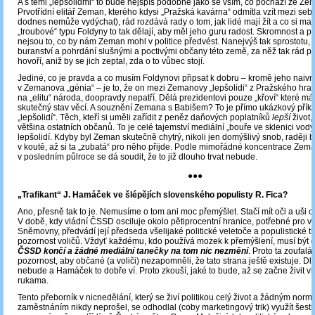
A s těmi „lepšolidmi“ to bude nejspíš podobné jako se vším, co pochází ze Zem
Prvotřídní elitář Zeman, kterého kdysi „Pražská kavárna“ odmítla vzít mezi sebe
dodnes nemůže vydýchat), rád rozdává rady o tom, jak lidé mají žít a co si mají
„troubové“ typu Foldyny to tak dělají, aby měl jeho guru radost. Skromnost a 
nejsou to, co by nám Zeman mohl v politice předvést. Nanejvýš tak sprostotu, 
buranství a pohrdání slušnými a poctivými občany této země, za něž tak rád p
hovoří, aniž by se jich zeptal, zda o to vůbec stojí.
Jediné, co je pravda a co musím Foldynovi připsat k dobru – kromě jeho naivní
v Zemanova „génia“ – je to, že on mezi Zemanovy „lepšolidi“ z Pražského hradu,
na „elitu“ národa, doopravdy nepatří. Dělá prezidentovi pouze „křoví“ které má 
skutečný stav věcí. A souznění Zemana s Babišem? To je přímo ukázkový příkl
„lepšolidí“. Těch, kteří si uměli zařídit z peněz daňových poplatníků
lepší
život,
většina ostatních občanů. To je celé tajemství mediální „bouře ve sklenici vody“
lepšolidí. Kdyby byl Zeman skutečně chytrý, nikoli jen domýšlivý snob, raději b
v koutě, až si ta „zubatá“ pro něho přijde. Podle mimořádné koncentrace Zem
v posledním půlroce se dá soudit, že to již dlouho trvat nebude.
●●●
„Trafikant“ J. Hamáček ve šlépějích slovenského populisty R. Fica?
Ano, přesně tak to je. Nemusíme o tom ani moc přemýšlet. Stačí mít oči a uši o
V době, kdy vládní ČSSD osciluje okolo pětiprocentní hranice, potřebné pro v
Sněmovny, předvádí její předseda všelijaké politické veletoče a populistické tri
pozornost voličů. Vždyť každému, kdo používá mozek k přemýšlení, musí být 
ČSSD končí a žádné mediální tanečky na tom nic nezmění
. Proto ta zoufal
pozornost, aby občané (a voliči) nezapomněli, že tato strana ještě existuje. D
nebude a Hamáček to dobře ví. Proto zkouší, jaké to bude, až se začne živit v
rukama.
Tento přeborník v nicnedělání, který se živí politikou celý život a žádným norm
zaměstnáním nikdy neprošel, se odhodlal (coby marketingový trik) využít šest