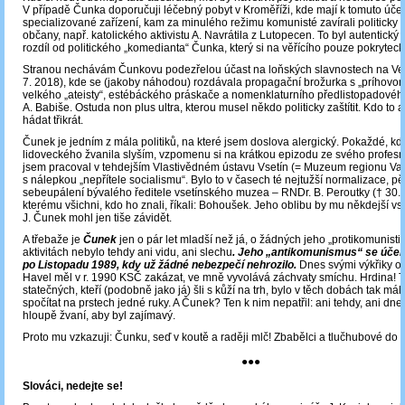
V případě Čunka doporučuji léčebný pobyt v Kroměříži, kde mají k tomuto úče
specializované zařízení, kam za minulého režimu komunisté zavírali politicky
občany, např. katolického aktivistu A. Navrátila z Lutopecen. To byl autentický
rozdíl od politického „komedianta“ Čunka, který si na věřícího pouze pokryteck
Stranou nechávám Čunkovu podezřelou účast na loňských slavnostech na Vel
7. 2018), kde se (jakoby náhodou) rozdávala propagační brožurka s „príhov
velkého „ateisty“, estébáckého práskače a nomenklaturního předlistopadovéh
A. Babiše. Ostuda non plus ultra, kterou musel někdo politicky zaštítit. Kdo to 
hádat třikrát.
Čunek je jedním z mála politiků, na které jsem doslova alergický. Pokaždé, kd
lidoveckého žvanila slyším, vzpomenu si na krátkou epizodu ze svého profesní
jsem pracoval v tehdejším Vlastivědném ústavu Vsetín (= Muzeum regionu Va
s nálepkou „nepřítele socialismu“. Bylo to v časech té nejtužší normalizace, pět
sebeupálení bývalého ředitele vsetínského muzea – RNDr. B. Peroutky († 30. 
kterému všichni, kdo ho znali, říkali: Bohoušek. Jeho oblibu by mu někdejší vs
J. Čunek mohl jen tiše závidět.
A třebaže je
Čunek
jen o pár let mladší než já, o žádných jeho „protikomunisti
aktivitách nebylo tehdy ani vidu, ani slechu
. Jeho „antikomunismus“ se účelo
po Listopadu 1989, kdy už žádné nebezpečí nehrozilo.
Dnes svými výkřiky o 
Havel měl v r. 1990 KSČ zakázat, ve mně vyvolává záchvaty smíchu. Hrdina! 
statečných, kteří (podobně jako já) šli s kůží na trh, bylo v těch dobách tak málo
spočítat na prstech jedné ruky. A Čunek? Ten k nim nepatřil: ani tehdy, ani dn
hloupě žvaní, aby byl zajímavý.
Proto mu vzkazuji: Čunku, seď v koutě a raději mlč! Zbabělci a tlučhubové do po
●●●
Slováci, nedejte se!