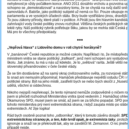
nehybnost je vždy počátkem konce. ANO 2011 dosáhlo vrcholu a pozvolna up
schopno se „demokratizovat“ a navzdory tomu, že se chystá na svůj další sněm
samovládu A. Babiše, jako politický subjekt už nemá co říci. Pouze okupuje mís
parlamentu a ve vysokých úřadech státu. Brzy bude vystřídáno jinou, dravější p
To jsou zákony přírody, které platí i v politice. A Piráti jsou tím hlavním kandid
zahnívající vody české politiky znovu rozhýbat. Většina českých politických str
leklé ryby. Náš politický rybník potřebuje štiku, jakou by se mohla stát Česká pi
Má pro to všechny předpoklady.
●●●
„Vepřová hlava“ z Lidového domu v roli chytré horákyně?
V „banánové“ České republice je možné cokoliv. Například i to, že místopředs
ministrem vnitra se stane politický „trafikant“, jenž není schopen ani vystudov
školu. Jak známo, tu má u nás už kdekdo. Je to „světová“ rarita. Ještě větší n
slovenský přivandrovalec v čele české vlády.
Že se tím dostáváme až na samý okraj civilizovaného světa, za rozvojové státy 
to snad ani nemusím připomínat. Hamáček představuje největší ostudu ČR i na
politické strany. Být na jeho místě, zastřelil bych se nebo bych skočil z „Nuselá
udělá, všichni si oddechnou.
Nikoho nejspíš nepřekvapí, že tento nýmand nemůže zodpovědně o ničem ro
jsem si přečetl rozhodnutí Ministerstva vnitra (pod vedením J. Hamáčka) ohl
Okamurovy SPD, musel jsem se smát, až jsem se za břicho popadal. SPD podl
tohoto ministerstva prý není extremistická strana, i když zaujala místo po sláb
extremistech. Ať žije logika!
Rád bych osobně poznal toho „odborníka“, který k tomuto závěru dospěl.
SPD
extremistickou stranou je, a ten, kdo tvrdí opak, je extremista taky
, protože
ignoruje a snaží se je překroutit tak, aby se zavděčil M. Zemanovi. O nic jiného
případě nejde.