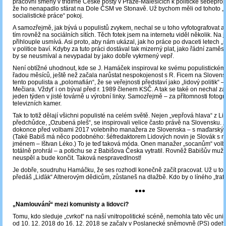
pracovní směny v třídírně České pošty v Praze-Malešicích k politické sebepro
že ho nenapadlo sfárat na Dole ČSM ve Stonavě. Už bychom měli od tohoto „
socialistické práce“ pokoj.
A samozřejmě, jak bývá u populistů zvykem, nechal se u toho vyfotografovat a
tím rovněž na sociálních sítích. Těch fotek jsem na internetu viděl několik. Na 
přihlouple usmívá. Asi proto, aby nám ukázal, jak ho práce po dvaceti letech „
v politice baví. Kdyby za tuto práci dostával tak mizerný plat, jako řádní zaměst
by se neusmíval a nevypadal by jako dobře vykrmený vepř.
Není obtížné uhodnout, kde se J. Hamáček inspiroval ke svému populistickém
řadou měsíců, ještě než začala narůstat nespokojenost s R. Ficem na Slovens
tento populista a „polomafián“, že se veřejnosti představí jako „lidový politik“ 
Mečiara. Vždyť i on býval před r. 1989 členem KSČ. A tak se také on nechal z
jeden týden v jisté továrně u výrobní linky. Samozřejmě – za přítomnosti fotogr
televizních kamer.
Tak to totiž dělají všichni populisté na celém světě. Nejen „vepřová hlava“ z Liď
předchůdce, „Ozubená pleš“, se inspirovali velice často právě na Slovensku. 
dokonce před volbami 2017 volebního manažera ze Slovenska – s maďarsk
(Také Babiš má něco podobného: šéfredaktorem Lidových novin je Slovák s
jménem ‒ Ištvan Léko.) To je teď taková móda. Onen manažer „socanům“ volby
totálně prohrál – a potichu se z Babišova Česka vytratil. Rovněž Babišův muž 
neuspěl a bude končit. Taková nespravedlnost!
Je dobře, soudruhu Hamáčku, že ses rozhodl konečně začít pracovat. Už u toh
předáš „Liďák“ Altnerovým dědicům, zůstaneš na dlažbě. Kdo by o líného „trafi
●●●
„Namlouvání“ mezi komunisty a lidovci?
Tomu, kdo sleduje „cvrkot“ na naší vnitropolitické scéně, nemohla tato věc uni
od 10. 12. 2018 do 16. 12. 2018 se začaly v Poslanecké sněmovně (PS) odeh