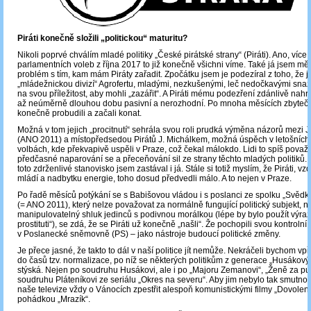
Piráti konečně složili „politickou“ maturitu?
Nikoli poprvé chválím mladé politiky „České pirátské strany“ (Piráti). Ano, více
parlamentních voleb z října 2017 to již konečně všichni víme. Také já jsem m
problém s tím, kam mám Piráty zařadit. Zpočátku jsem je podezíral z toho, že
„mládežnickou divizí“ Agrofertu, mladými, nezkušenými, leč nedočkavými snaživ
na svou příležitost, aby mohli „zazářit“. A Piráti mému podezření zdánlivě nahráv
až neúměrně dlouhou dobu pasivní a nerozhodní. Po mnoha měsících zbytečn
konečně probudili a začali konat.
Možná v tom jejich „procitnutí“ sehrála svou roli prudká výměna názorů mezi J
(ANO 2011) a místopředsedou Pirátů J. Michálkem, možná úspěch v letošníc
volbách, kde překvapivě uspěli v Praze, což čekal málokdo. Lidi to spíš považ
předčasné naparování se a přeceňování sil ze strany těchto mladých politiků.
toto zdrženlivé stanovisko jsem zastával i já. Stále si totiž myslím, že Piráti, v
mládí a nadbytku energie, toho dosud předvedli málo. A to nejen v Praze.
Po řadě měsíců potýkání se s Babišovou vládou i s poslanci ze spolku „Svěd
(= ANO 2011), který nelze považovat za normálně fungující politický subjekt, 
manipulovatelný shluk jedinců s podivnou morálkou (lépe by bylo použít výraz „
prostituti“), se zdá, že se Piráti už konečně „našli“. Že pochopili svou kontrolní
v Poslanecké sněmovně (PS) – jako nástroje budoucí politické změny.
Je přece jasné, že takto to dál v naší politice jít nemůže. Nekráčeli bychom vpř
do časů tzv. normalizace, po níž se některých politikům z generace „Husákovýc
stýská. Nejen po soudruhu Husákovi, ale i po „Majoru Zemanovi“, „Ženě za pul
soudruhu Pláteníkovi ze seriálu „Okres na severu“. Aby jim nebylo tak smutno, 
naše televize vždy o Vánocích zpestřit alespoň komunistickými filmy „Dovolen
pohádkou „Mrazík“.