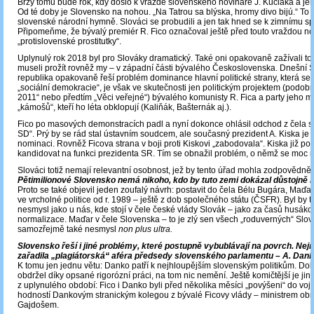
Brzy tomu bude rok, kdy došlo k vraždě slovenského novináře J. Kuciaka a je
Od té doby je Slovensko na nohou. „Na Tatrou sa blýska, hromy divo bijú.“ To 
slovenské národní hymně. Slováci se probudili a jen tak hned se k zimnímu s
Připomeňme, že bývalý premiér R. Fico označoval ještě před touto vraždou no
„protislovenské prostitutky“.
Uplynulý rok 2018 byl pro Slováky dramatický. Také oni opakovaně zažívali to
museli prožít rovněž my – v západní části bývalého Československa. Dnešní 
republika opakovaně řeší problém dominance hlavní politické strany, která se t
„sociální demokracie“, je však ve skutečnosti jen politickým projektem (podo
2011“ nebo předtím „Věci veřejné“) bývalého komunisty R. Fica a party jeho 
„kámošů“, kteří ho léta obklopují (Kaliňák, Bašternák aj.).
Fico po masových demonstracích padl a nyní dokonce ohlásil odchod z čela s
SD“. Prý by se rád stal ústavním soudcem, ale současný prezident A. Kiska je p
nominaci. Rovněž Ficova strana v boji proti Kiskovi „zabodovala“. Kiska již 
kandidovat na funkci prezidenta SR. Tím se obnažil problém, o němž se moc 
Slováci totiž nemají relevantní osobnost, jež by tento úřad mohla zodpovědně 
Pětimilionové Slovensko nemá nikoho, kdo by tuto zemi dokázal důstojně 
Proto se také objevil jeden zoufalý návrh: postavit do čela Bélu Bugára, Maďara
ve vrcholné politice od r. 1989 – ještě z dob společného státu (ČSFR). Byl by t
nesmysl jako u nás, kde stojí v čele české vlády Slovák – jako za časů husák
normalizace. Maďar v čele Slovenska – to je zlý sen všech „roduverných“ Slo
samozřejmě také nesmysl
non plus ultra.
Slovensko řeší i jiné problémy, které postupně vybublávají na povrch. Nejn
zařadila „plagiátorská“ aféra předsedy slovenského parlamentu – A. Dank
K tomu jen jednu větu: Danko patří k nejhloupějším slovenským politikům. Dokt
obdržel díky opsané rigorózní práci, na tom nic nemění. Ještě komičtější je jin
z uplynulého období: Fico i Danko byli před několika měsíci „povýšeni“ do vo
hodností Dankovým stranickým kolegou z bývalé Ficovy vlády – ministrem obr
Gajdošem.