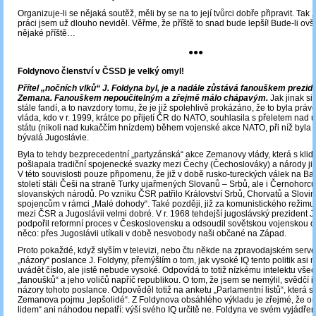
Organizuje-li se nějaká soutěž, měli by se na to její tvůrci dobře připravit. Tak 
práci jsem už dlouho neviděl. Věřme, že příště to snad bude lepší! Bude-li ovš
nějaké příště…
●●●
Foldynovo členství v ČSSD je velký omyl!
Přítel „nočních vlků“ J. Foldyna byl, je a nadále zůstává fanouškem prezid
Zemana. Fanouškem nepoučitelným a zřejmě málo chápavým.
Jak jinak si 
stále fandí, a to navzdory tomu, že je již spolehlivě prokázáno, že to byla pr
vláda, kdo v r. 1999, krátce po přijetí ČR do NATO, souhlasila s přeletem na
státu (nikoli nad kukaččím hnízdem) během vojenské akce NATO, při níž byl
bývalá Jugoslávie.
Byla to tehdy bezprecedentní „partyzánská“ akce Zemanovy vlády, která s kl
pošlapala tradiční spojenecké svazky mezi Čechy (Čechoslováky) a národy ji
V této souvislosti pouze připomenu, že již v době rusko-tureckých válek na Ba
století stáli Češi na straně Turky ujařmených Slovanů – Srbů, ale i Černohorců
slovanských národů. Po vzniku ČSR patřilo Království Srbů, Chorvatů a Slovi
spojencům v rámci „Malé dohody“. Také později, již za komunistického režimu,
mezi ČSR a Jugoslávii velmi dobré. V r. 1968 tehdejší jugoslávský prezident J.
podpořil reformní proces v Československu a odsoudil sovětskou vojenskou ok
něco: přes Jugoslávii utíkali v době nesvobody naši občané na Západ.
Proto pokaždé, když slyším v televizi, nebo čtu někde na zpravodajském serv
„názory“ poslance J. Foldyny, přemýšlím o tom, jak vysoké IQ tento politik asi
uvádět číslo, ale jistě nebude vysoké. Odpovídá to totiž nízkému intelektu v
„fanoušků“ a jeho voličů napříč republikou. O tom, že jsem se nemýlil, svědčí i
názory tohoto poslance. Odpověděl totiž na anketu „Parlamentní listů“, která s
Zemanova pojmu „lepšolidé“. Z Foldynova obsáhlého výkladu je zřejmé, že on
lidem“ ani náhodou nepatří: výší svého IQ určitě ne. Foldyna ve svém vyjádřen