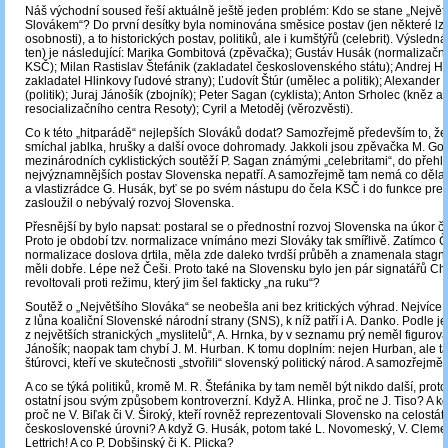
Náš východní soused řeší aktuálně ještě jeden problém: Kdo se stane „Největ
Slovákem“? Do první desítky byla nominována směsice postav (jen některé lze
osobnosti), a to historických postav, politiků, ale i kumštýřů (celebrit). Výsledná
ten) je následující: Marika Gombitová (zpěvačka); Gustáv Husák (normalizační 
KSČ); Milan Rastislav Štefánik (zakladatel československého státu); Andrej Hl
zakladatel Hlinkovy ľudové strany); Ľudovít Štúr (umělec a politik); Alexander
(politik); Juraj Jánošík (zbojník); Peter Sagan (cyklista); Anton Srholec (kněz a 
resocializačního centra Resoty); Cyril a Metoděj (věrozvěsti).
Co k této „hitparádě“ nejlepších Slováků dodat? Samozřejmě především to, že
smíchal jablka, hrušky a další ovoce dohromady. Jakkoli jsou zpěvačka M. Gom
mezinárodních cyklistických soutěží P. Sagan známými „celebritami“, do přehl
nejvýznamnějších postav Slovenska nepatří. A samozřejmě tam nemá co dělat
a vlastizrádce G. Husák, byť se po svém nástupu do čela KSČ i do funkce pr
zasloužil o nebývalý rozvoj Slovenska.
Přesnější by bylo napsat: postaral se o přednostní rozvoj Slovenska na úkor 
Proto je období tzv. normalizace vnímáno mezi Slováky tak smířlivě. Zatímco 
normalizace doslova drtila, měla zde daleko tvrdší průběh a znamenala stagna
měli dobře. Lépe než Češi. Proto také na Slovensku bylo jen pár signatářů Cha
revoltovali proti režimu, který jim šel fakticky „na ruku“?
Soutěž o „Největšího Slováka“ se neobešla ani bez kritických výhrad. Nejvíce 
z lůna koaliční Slovenské národní strany (SNS), k níž patří i A. Danko. Podle 
z největších stranických „myslitelů“, A. Hrnka, by v seznamu prý neměl figurovat
Jánošík; naopak tam chybí J. M. Hurban. K tomu doplním: nejen Hurban, ale ta
štúrovci, kteří ve skutečnosti „stvořili“ slovenský politický národ. A samozřejm
A co se týká politiků, kromě M. R. Štefánika by tam neměl být nikdo další, prot
ostatní jsou svým způsobem kontroverzní. Když A. Hlinka, proč ne J. Tiso? A k
proč ne V. Biľak či V. Široký, kteří rovněž reprezentovali Slovensko na celostátn
československé úrovni? A když G. Husák, potom také L. Novomeský, V. Clement
Lettrich! A co P. Dobšinský či K. Plicka?