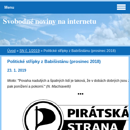
Menu
Svobodné noviny na internetu
Úvod
»
SN č. 1/2019
»
Politické střípky z Babišistánu (prosinec 2018)
Politické střípky z Babišistánu (prosinec 2018)
23. 1. 2019
Motto:
"Povaha nadutých a špatných lidí je taková, že v dobách dobrých jsou z
pak ponížení a pokorní."
(N. Machiavelli)
●●●