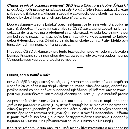
Chápu, že výrok o „neextremismu“ SPD je pro Okamuru životně důležitý.
případě by totiž musely příslušné úřady konat a tuto stranu zakázat a rozpu
pak spolu s Babišem a Filipem hlasoval o zákonech, které škodí naší svobod
Nebylo by dost hlasů na jejich „protlačení“ parlamentem.
Dobře vykrmený „vepř z Liďáku“ opět nezklamal. Je to ještě větší Sralbotka, n
času B. Sobotka. Proto je na čase, aby se ČSSD začala připravovat na funus
čekat až do jara, kdy má proběhnout stranický sjezd. Mrtvola této strany již p
ani lednice to nezachrání. Již teď je ten smrad tak velký, že zamořil jak Lidový 
celou Hybernskou ulici. Odtud se šíří do historického centra Prahy. Mohlo by to
turistický ruch, na němž je Praha závislá.
Předseda ČSSD J. Hamáček prý bude brzy upálen před vchodem do bývalého 
Lenina. Pražané se už nemohou dočkat, až se na tuto exekuci budou moci pod
Vstupenky jsou vyprodané a další se tisknou.
●●●
Čunku, seď v koutě a mlč!
Nejznámější český politický solitér, který z nepochopitelných důvodů uspěl o
v senátních volbách a dál dřepí v křesle hejtmana Zlínského kraje, v němž kvů
pověsti nemá co pohledávat, si nenechá ujít žádnou příležitost, aby se znovu 
politicky „zviditelňoval“. Tak to dělají všechny politické „nuly“ a morálně problem
Za poslední měsíce jsme zažili okolo Čunka nejeden rozruch, např. jeho ang
„právního poradce“ v kauze „H-systém“ či toulajícího se medvěda na východní
Zlínský hejtman, pocházející ze Vsetína, ačkoliv Zlín má dost svých osobností, 
mohly lépe reprezentovat než „toxický“ Čunek, si rovněž nenechává ujít žádnou
k „podkuřování“ Babišovi. (To je zase český premiér ze Slovenska. Podobně ja
hejtman ze Vsetína. Oba přivandrovali odjinud a nikdo o ně nestojí.)
Kdo si neuvědomuje tuto absurditu, měl by navštívit psychiatra a nechat se poř