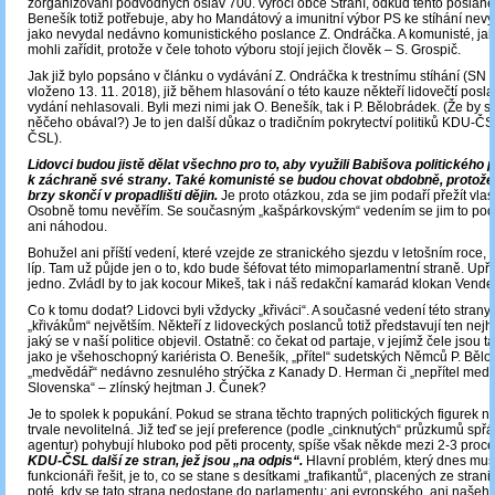
zorganizování podvodných oslav 700. výročí obce Strání, odkud tento poslane
Benešík totiž potřebuje, aby ho Mandátový a imunitní výbor PS ke stíhání nev
jako nevydal nedávno komunistického poslance Z. Ondráčka. A komunisté, jak j
mohli zařídit, protože v čele tohoto výboru stojí jejich člověk – S. Grospič.
Jak již bylo popsáno v článku o vydávání Z. Ondráčka k trestnímu stíhání (SN č
vloženo 13. 11. 2018), již během hlasování o této kauze někteří lidovečtí posla
vydání nehlasovali. Byli mezi nimi jak O. Benešík, tak i P. Bělobrádek. (Že by s
něčeho obával?) Je to jen další důkaz o tradičním pokrytectví politiků KDU-ČS
ČSL).
Lidovci budou jistě dělat všechno pro to, aby využili Babišova politického 
k záchraně své strany. Také komunisté se budou chovat obdobně, protože i
brzy skončí v propadlišti dějin.
Je proto otázkou, zda se jim podaří přežít vlast
Osobně tomu nevěřím. Se současným „kašpárkovským“ vedením se jim to pod
ani náhodou.
Bohužel ani příští vedení, které vzejde ze stranického sjezdu v letošním roce
líp. Tam už půjde jen o to, kdo bude šéfovat této mimoparlamentní straně. Upř
jedno. Zvládl by to jak kocour Mikeš, tak i náš redakční kamarád klokan Vendel
Co k tomu dodat? Lidovci byli vždycky „křiváci“. A současné vedení této strany 
„křivákům“ největším. Někteří z lidoveckých poslanců totiž představují ten nej
jaký se v naší politice objevil. Ostatně: co čekat od partaje, v jejímž čele jsou ta
jako je všehoschopný kariérista O. Benešík, „přítel“ sudetských Němců P. Bělo
„medvědář“ nedávno zesnulého strýčka z Kanady D. Herman či „nepřítel med
Slovenska“ – zlínský hejtman J. Čunek?
Je to spolek k popukání. Pokud se strana těchto trapných politických figurek n
trvale nevolitelná. Již teď se její preference (podle „cinknutých“ průzkumů spř
agentur) pohybují hluboko pod pěti procenty, spíše však někde mezi 2-3 proc
KDU-ČSL další ze stran, jež jsou „na odpis“.
Hlavní problém, který dnes musí
funkcionáři řešit, je to, co se stane s desítkami „trafikantů“, placených ze stran
poté, kdy se tato strana nedostane do parlamentu: ani evropského, ani našeho