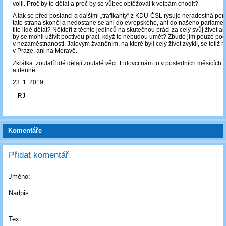
volil. Proč by to dělal a proč by se vůbec obtěžoval k volbám chodit?
A tak se před poslanci a dalšími „trafikanty“ z KDU-ČSL rýsuje neradostná per
tato strana skončí a nedostane se ani do evropského, ani do našeho parlame
tito lidé dělat? Někteří z těchto jedinců na skutečnou práci za celý svůj život an
by se mohli uživit poctivou prací, když to nebudou umět? Zbude jim pouze po
v nezaměstnanosti. Jalovým žvaněním, na které byli celý život zvyklí, se totiž n
v Praze, ani na Moravě.
Zkrátka: zoufalí lidé dělají zoufalé věci. Lidovci nám to v posledních měsících
a denně.
23. 1. 2019
‒ RJ ‒
Komentáře
Přidat komentář
Jméno:
Nadpis:
Text: