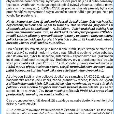
obyvatelstva nereprezentují, nýbrž jen účelově parazitují na dlouho neřešen
(exekuce, vylidňování venkova, nedostatečná bytová výstavba, potřeba pozv
pohraniční regiony atd.). KSČM i ČSSD již před mnoha lety přestaly být levico
protože hájí zájmy výhradně svých vlastních funkcionářů a jde jim pouze o přež
voleb. Tak prosté to je.
Navíc: komunisté dnes již ani nepředstírají, že hájí zájmy těch nejchudších
nejpotřebnějších občanů. Je jim to šumafuk. Dali se totiž do „holportu“ s n
„komunistickým kapitalistou“ – A. Babišem. Jejich praktická politika je tím
konáním determinována. Tím, že ANO 2011 začalo plnit program KSČM (v 
rovněž ČSSD), přestaly tyto dvě strany fakticky existovat. Staly se pouhý
politické divize holdingu Agrofert. V příštích volbách již kandidovat nebudo
mezitím všichni voliči utečou k Babišovi.
O to důležitější v této situaci je a bude úloha Pirátů. Jejich strana se stane zák
nové a právě se rodící moderní levice u nás. Nikoli té podivné levice sobotkov
dienstbierovské, nýbrž té skutečné, autentické ‒ západoevropské. (Tak trochu
letité soupeření mezi „neostalinisty“ Brežněvovy éry a „eurokomunisty“ ze z
stran po sovětské okupaci ČSSR z r. 1968. Podobný ideový střet teď máme př
Pirátů teprve přijde. Zvládnou-li svou roli při formování nové levicové stra
patřit budoucnost příštích několika desetiletí (nejméně dvou dekád).
Až přivedou Babiš a jeho politické „loutky“ ze strany/hnutí ANO 2011 tuto zemi
hospodářské recese (ne-li krize), žádná „sranda“ (= recese) to nebude.
Výcho
z příštích ekonomických těžkostí, jež se nám nevyhnou, se musí stát aktiv
politika v čele s dobře fungující levicovou stranou.
(Není důležité, jak se tent
subjekt bude nazývat.)
Tou by se mohli
(a měli)
stát Piráti. Mají pro to všec
předpoklady: morální, personální i odborné.
Čas pro „novou levici“ již dozrál. Zítra zaklepe na naše dveře. Nenechte ji dlo
běžte ty dveře otevřít!
P. S.: Pirátské rokování o třetím lednovém víkendu 2019 potvrdilo, že tato stran
kondici a může se skutečně stát protiváhou „nehybné“ strany/hnutí ANO 2011.