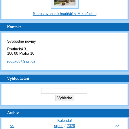
Staroslovanské hradiště v Mikulčicích
Kontakt
Svobodné noviny
Přetlucká 31
100 00 Praha 10
redakce@i-sn.cz
Vyhledávání
Archiv
Kalendář
<<
srpen
/
2026
>>