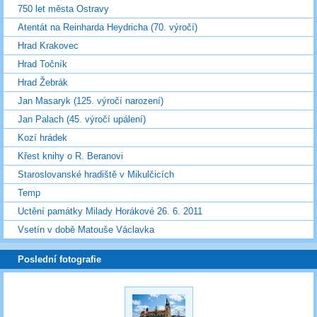
750 let města Ostravy
Atentát na Reinharda Heydricha (70. výročí)
Hrad Krakovec
Hrad Točník
Hrad Žebrák
Jan Masaryk (125. výročí narození)
Jan Palach (45. výročí upálení)
Kozí hrádek
Křest knihy o R. Beranovi
Staroslovanské hradiště v Mikulčicích
Temp
Uctění památky Milady Horákové 26. 6. 2011
Vsetín v době Matouše Václavka
Poslední fotografie