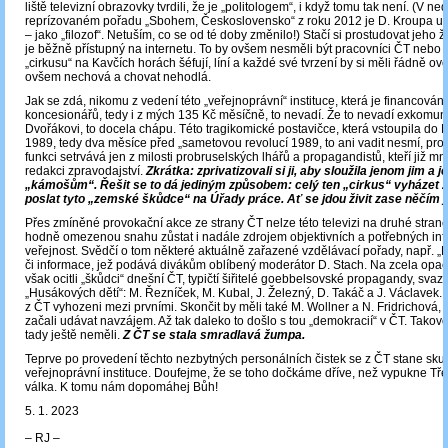
liště televizní obrazovky tvrdili, že je „politologem“, i když tomu tak není. (V n
reprízovaném pořadu „Sbohem, Československo“ z roku 2012 je D. Kroupa u
‒ jako „filozof“. Netuším, co se od té doby změnilo!) Stačí si prostudovat jeho ži
je běžně přístupný na internetu. To by ovšem nesměli být pracovníci ČT nebo ti
„cirkusu“ na Kavčích horách šéfují, líní a každé své tvrzení by si měli řádně ově
ovšem nechová a chovat nehodlá.
Jak se zdá, nikomu z vedení této „veřejnoprávní“ instituce, která je financová
koncesionářů, tedy i z mých 135 Kč měsíčně, to nevadí. Že to nevadí exkomuni
Dvořákovi, to docela chápu. Této tragikomické postavičce, která vstoupila do 
1989, tedy dva měsíce před „sametovou revolucí 1989, to ani vadit nesmí, pro
funkci setrvává jen z milosti probruselských lhářů a propagandistů, kteří již mn
redakci zpravodajství.
Zkrátka: zprivatizovali si ji, aby sloužila jenom jim a je
„kámošům“. Řešit se to dá jediným způsobem: celý ten „cirkus“ vyházet 
poslat tyto „zemské škůdce“ na Úřady práce. Ať se jdou živit zase něčím 
Přes zmíněné provokační akce ze strany ČT nelze této televizi na druhé straně u
hodně omezenou snahu zůstat i nadále zdrojem objektivních a potřebných inf
veřejnost. Svědčí o tom některé aktuálně zařazené vzdělávací pořady, např. „
či informace, jež podává divákům oblíbený moderátor D. Stach. Na zcela opa
však ocitli „škůdci“ dnešní ČT, typičtí šiřitelé goebbelsovské propagandy, sva
„Husákových dětí“: M. Řezníček, M. Kubal, J. Železný, D. Takáč a J. Václavek. T
z ČT vyhozeni mezi prvními. Skončit by měli také M. Wollner a N. Fridrichová, kt
začali udávat navzájem. Až tak daleko to došlo s tou „demokracií“ v ČT. Tako
tady ještě neměli.
Z ČT se stala smradlavá žumpa.
Teprve po provedení těchto nezbytných personálních čistek se z ČT stane sku
veřejnoprávní instituce. Doufejme, že se toho dočkáme dříve, než vypukne Tře
válka. K tomu nám dopomáhej Bůh!
5. 1. 2023
‒ RJ –