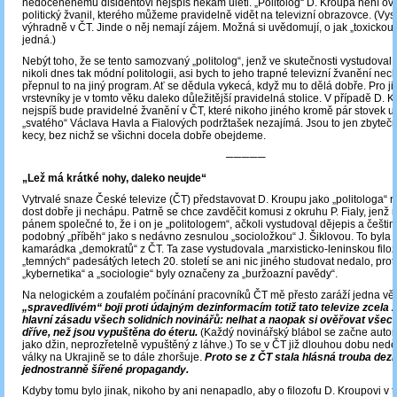
nedoceněnému disidentovi nejspíš někam ulétl. „Politolog“ D. Kroupa není ov
politický žvanil, kterého můžeme pravidelně vidět na televizní obrazovce. (Vys
výhradně v ČT. Jinde o něj nemají zájem. Možná si uvědomují, o jak „toxickou
jedná.)
Nebýt toho, že se tento samozvaný „politolog“, jenž ve skutečnosti vystudoval ob
nikoli dnes tak módní politologii, asi bych to jeho trapné televizní žvanění nech
přepnul to na jiný program. Ať se dědula vykecá, když mu to dělá dobře. Pro ji
vrstevníky je v tomto věku daleko důležitější pravidelná stolice. V případě D. K
nejspíš bude pravidelné žvanění v ČT, které nikoho jiného kromě pár stovek u
„svatého“ Václava Havla a Fialových podržtašek nezajímá. Jsou to jen zbyte
kecy, bez nichž se všichni docela dobře obejdeme.
─────
„Lež má krátké nohy, daleko neujde“
Vytrvalé snaze České televize (ČT) představovat D. Kroupu jako „politologa“ 
dost dobře ji nechápu. Patrně se chce zavděčit komusi z okruhu P. Fialy, jenž 
pánem společné to, že i on je „politologem“, ačkoli vystudoval dějepis a češti
podobný „příběh“ jako s nedávno zesnulou „socioložkou“ J. Šiklovou. To byla 
kamarádka „demokratů“ z ČT. Ta zase vystudovala „marxisticko-leninskou filozo
„temných“ padesátých letech 20. století se ani nic jiného studovat nedalo, pro
„kybernetika“ a „sociologie“ byly označeny za „buržoazní pavědy“.
Na nelogickém a zoufalém počínání pracovníků ČT mě přesto zaráží jedna vě
„spravedlivém“ boji proti údajným dezinformacím totiž tato televize zcela
hlavní zásadu všech solidních novinářů: nelhat a naopak si ověřovat všec
dříve, než jsou vypuštěna do éteru.
(Každý novinářský blábol se začne autom
jako džin, neprozřetelně vypuštěný z láhve.) To se v ČT již dlouhou dobu nedě
války na Ukrajině se to dále zhoršuje.
Proto se z ČT stala hlásná trouba dez
jednostranně šířené propagandy.
Kdyby tomu bylo jinak, nikoho by ani nenapadlo, aby o filozofu D. Kroupovi v ti