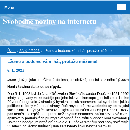
Menu
Svobodné noviny na internetu
Úvod
»
SN č. 1/2023
»
Lžeme a budeme vám lhát, protože můžeme!
Lžeme a budeme vám lhát, protože můžeme!
6. 1. 2023
Motto:
„Lež je jako les. Čím dál do lesa, tím obtížněji dostat se z něho.“
(Lidová
Není všechno zlato, co se třpytí…
Dne 5. 1. 1968 byl do čela KSČ zvolen Slovák Alexander Dubček (1921-1992),
tehdy spojovány velké naděje pro jeho lákavou koncepci „socialismu s lidskou 
Původně dogmatický stranický byrokrat se tak neprávem stal symbolem jakési 
politické reformy vládnoucí strany. Reformy nereformovatelného systému „sta
socialismu“, který byl československým komunistům vnucen po Únoru 1948 z 
pak neměli nic lepšího na práci, než aby tuto obludnost začali bezhlavě a zcel
aplikovat v podmínkách průmyslově vyspělého státu s vysoce kvalifikovanou pr
Nakonec naděje „reformátorů“ okolo A. Dubčeka skončily pod pásy sovětských
55 letech od těchto událostí jsme se z tohoto šoku nevzpamatovali.