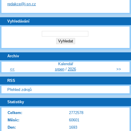
redakce@i-sn.cz
Vyhledávání
Archiv
Kalendář
<<
srpen
/
2026
>>
RSS
Přehled zdrojů
Statistiky
Celkem:
2772578
Měsíc:
60601
Den:
1693