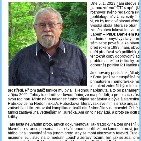
Dne 5. 1. 2023 nám ideově ste
„zapouzdřená“ ČT24 opět, již 
rozhovor svého redaktora (M.
„politologem“ z Univerzity J. 
ví, co by tento věhlasný vědec
vysoká škola, která se ohání
zaměstnává taková individua?
Labem –
PhDr. Danielem 
nadmíru domýšlivý starý pán,
sám sebe považuje za hlavní p
před rokem 1989, nám, obyč
opět předával svá politická „
tentokrát coby dobrovolný ad
problematického (= lidsky, poli
odborně) politika P. Hladíka
Jmenovaný příslušník „Mladýc
z Brna, jenž se neúspěšně po
primátorem jihomoravské met
tentokrát zatoužil být ministr
prostředí. Přitom tatáž funkce mu byla již jednou nabídnuta, a to po parlament
z října 2021. Tehdy to odmítl s odůvodněním, že má pět dětí, a proto chce zůst
svou rodinou. Místo něho nakonec funkci přijala senátorka a bývalá starostka
Ratíškovice na Hodonínsku A. Hubáčková, která však své ministerské angažm
způsobila si tím zdravotní komplikace, kvůli nimž skončila v nemocnici. Od té
funkci zastává „na vedlejšák“ M. Jurečka. Ani on to nezvládá, a proto se ocitl 
kritiky.
Tato fakta neuvádím proto, abych dokumentoval, jak tragicky na tom dnešní K
hlavně po stránce personální, ale kvůli onomu politickému komentátorovi, jen
blábolit na libovolné téma jenom proto, aby se mohl ukazovat v televizi. Tuto o
nicméně léčit: stačí na to mediální „půst“ a zdravý rozum. Ten, jak se zdá, tomu