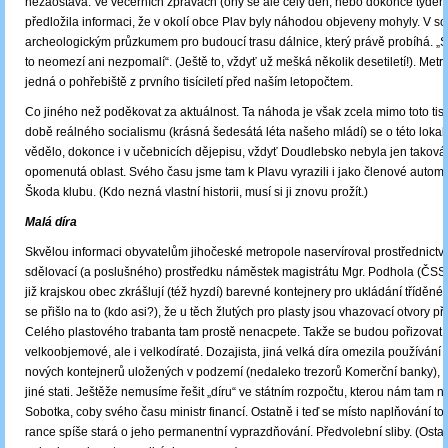
nezaostává. Ve večerních zprávách (ony se ale celý den, nebo dokonce týden 
předložila informaci, že v okolí obce Plav byly náhodou objeveny mohyly. V sou
archeologickým průzkumem pro budoucí trasu dálnice, který právě probíhá. „S
to neomezí ani nezpomalí“. (Ještě to, vždyť už mešká několik desetiletí!). Metro
jedná o pohřebiště z prvního tisíciletí před naším letopočtem.
Co jiného než poděkovat za aktuálnost. Ta náhoda je však zcela mimo toto tisíci
době reálného socialismu (krásná šedesátá léta našeho mládí) se o této lokal
vědělo, dokonce i v učebnicích dějepisu, vždyť Doudlebsko nebyla jen taková
opomenutá oblast. Svého času jsme tam k Plavu vyrazili i jako členové autom
Škoda klubu. (Kdo nezná vlastní historii, musí si ji znovu prožít.)
Malá díra
Skvělou informaci obyvatelům jihočeské metropole naservíroval prostřednictv
sdělovací (a poslušného) prostředku náměstek magistrátu Mgr. Podhola (ČSS
již krajskou obec zkrášlují (též hyzdí) barevné kontejnery pro ukládání tříděn
se přišlo na to (kdo asi?), že u těch žlutých pro plasty jsou vhazovací otvory pří
Celého plastového trabanta tam prostě nenacpete. Takže se budou pořizovat 
velkoobjemové, ale i velkodíraté. Dozajista, jiná velká díra omezila používání 
nových kontejnerů uložených v podzemí (nedaleko trezorů Komerční banky), a
jiné stati. Ještěže nemusíme řešit „díru“ ve státním rozpočtu, kterou nám tam n
Sobotka, coby svého času ministr financí. Ostatně i teď se místo naplňování to
rance spíše stará o jeho permanentní vyprazdňování. Předvolební sliby. (Ostat