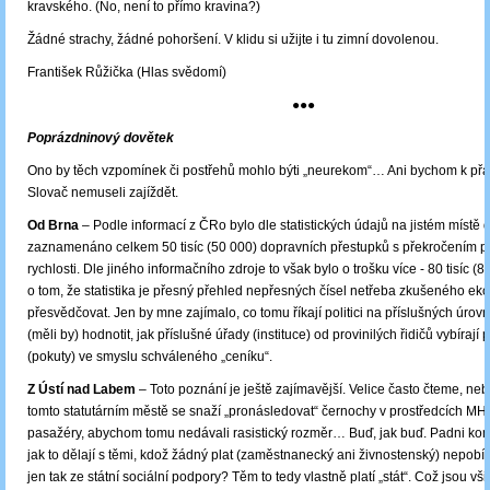
kravského. (No, není to přímo kravina?)
Žádné strachy, žádné pohoršení. V klidu si užijte i tu zimní dovolenou.
František Růžička (Hlas svědomí)
●●●
Poprázdninový dovětek
Ono by těch vzpomínek či postřehů mohlo býti „neurekom“… Ani bychom k př
Slovač nemuseli zajíždět.
Od Brna
– Podle informací z ČRo bylo dle statistických údajů na jistém místě 
zaznamenáno celkem 50 tisíc (50 000) dopravních přestupků s překročením 
rychlosti. Dle jiného informačního zdroje to však bylo o trošku více - 80 tisíc (
o tom, že statistika je přesný přehled nepřesných čísel netřeba zkušeného e
přesvědčovat. Jen by mne zajímalo, co tomu říkají politici na příslušných úrov
(měli by) hodnotit, jak příslušné úřady (instituce) od provinilých řidičů vybírají 
(pokuty) ve smyslu schváleného „ceníku“.
Z Ústí nad Labem
– Toto poznání je ještě zajímavější. Velice často čteme, neb
tomto statutárním městě se snaží „pronásledovat“ černochy v prostředcích MH
pasažéry, abychom tomu nedávali rasistický rozměr… Buď, jak buď. Padni kom
jak to dělají s těmi, kdož žádný plat (zaměstnanecký ani živnostenský) nepobírají
jen tak ze státní sociální podpory? Těm to tedy vlastně platí „stát“. Což jsou vš