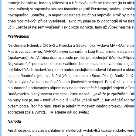
prodejního stánku Jednoty Milevsko) a k čerstvě upečené kaiserce (to tu nikd
jsme světoví) si objednáte kousek libového (a jistě čerstvého) salámu. Prosím,
nakrájeného. Bohužel. „To nejde“, dostanete stručnou odpověď. Proč by to neš
dnes moc měkký“, přijde vysvětlení. Tak to my jsme se to v obchodě dříve be
učili. „Jenže já nejsem vyučená“!!! (Pic kozu do vazu, tady už vůbec nejsme svě
Přehlednější
Nejčtenější týdeník v ČR 5+2 z Písecka a Strakonicka, vydává MAFRA (nejčten
Metro, vydává rovněž MAFRA), svým čtenářům v kraji Prácheňském slavnostn
(opakovaně), že „Veřejná doprava bude pro lidi přehlednější“ (Monika Filipová
Nejzásadnější podstatou tohoto zkvalitnění bude instalace devatenácti digitál
nejdůležitějších zastávkách, které budou cestujícím podávat informaci o aktuá
spoje, případně o jeho zpoždění (vše dle konceptu Smart Písek). Budiž. Jenž
článku byla návaznost na úspěšnost v jihočeské metropoli. Bohužel! Lze dolož
dlouhodobě podávaných připomínek na nedostatečně fungující projekt v Čes
Budějovicích. Daný systém zde cestujícímu nesdělí, „jaké že je zpoždění“. Dá
na busy sice je, ale ‒ když vám digitál ukáže „méně než 1“, tak vzápětí zobraz
ovšem podle jízdního řádu, který je páteřním mozkem celého projektu. Původní
zobrazení zcela vymizí… (A jedeme dál do světa.)
Náhoda
Ani Jihočeská televize s chlubením některých výdobytků kapitalistického veře