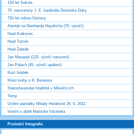
150 let Sokola
70. narozeniny J. E. kardinála Dominika Duky
750 let města Ostravy
Atentát na Reinharda Heydricha (70. výročí)
Hrad Krakovec
Hrad Točník
Hrad Žebrák
Jan Masaryk (125. výročí narození)
Jan Palach (45. výročí upálení)
Kozí hrádek
Křest knihy o R. Beranovi
Staroslovanské hradiště v Mikulčicích
Temp
Uctění památky Milady Horákové 26. 6. 2011
Vsetín v době Matouše Václavka
Poslední fotografie