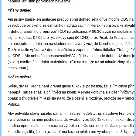
nebude, ani smrt po volbách nevezme.)
Přísný dohled
Ani přísný (spíše jen agitačně předvolební) dohled šéfa dříve mocné ODS na
českobudějovického železničního nádraží zatím nikterak nepřispívá ke zkvalit
hrdého „národního přepravce“ (ČD) na železnici. V 06.30 avízo na digitálním 
signalizuje čas 07.09 pro rychlíkový spoj (R 1243) přes Písek do Prahy a nást
na nástupišti najdete jen na studeno odstavený vůz, do kterého nejde ještě ani
Takže musíte vyčkat, až dorazí mašinka a zapne potřebná fidlátka. Třeba ještě
za ODS… Ale nebuďme nespravedliví! Až přijde zima, bude dobře. Už dnes je 
(sever) ošetřené inertním materiálem. (Co na tom, že už od minulé zimy písek 
nesezobou.)
Kočka nežere
Světe, div se! Jedna paní v ranní glose ČRo2 si posteskla, že její micinka při
nepapá. Tak se snažila přijít věci na kloub. A ejhle! Porovnala složení výživnýc
obalu) s tím dřívějším. A přišla na to, že složení je rozdílné, protože se v rámci
Polsku.
Aby potvrdila slova našeho pana ministra zemědělství, při návštěvě Francie si
sýr a velice si na něm pochutnala. Je vyráběný ze 100 % kozího mléka. (Srov
hladina oproti našemu domácímu výrobku.)… Co čert nechtěl. Zase provedla s
kupodivu zjistila, že ten „czecho“ má kozího mléka pro výrobu pouze 3 %, zbyt