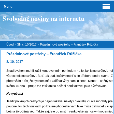
Menu
Svobodné noviny na internetu
Úvod
»
SN č. 10/2017
»
Prázdninové postřehy – František Růžička
Prázdninové postřehy – František Růžička
8. 10. 2017
Snad bychom mohli začít kontroverzním pohledem na to, jak jsme světoví, neb
vůbec nejsme světoví. Buď, jak buď, každý nechť si to přebere podle svého. Zaj
především s tím, že bychom měli začínat vždy sami u sebe. Neboť – každý strů
svého. (Nebo – prd!) Ono totiž ani to počasí není takové, jako bývávávalo.
Nevyučená
Jezdit po krajích českých je nejen lákavé, někdy i okouzlující, ale mnohdy pře
poučné. Při těch toulkách po krajině jihočeské vám také může zakručet v krajině
běžná živočišná věc. Takže zajdete do místní venkovské sámošky (moderniz