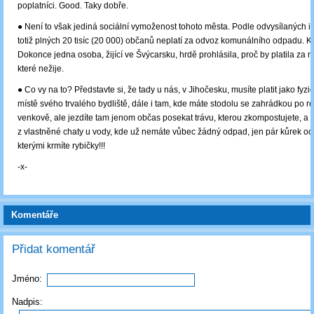
poplatníci. Good. Taky dobře.
● Není to však jediná sociální vymoženost tohoto města. Podle odvysílaných i
totiž plných 20 tisíc (20 000) občanů neplatí za odvoz komunálního odpadu. Ký
Dokonce jedna osoba, žijící ve Švýcarsku, hrdě prohlásila, proč by platila za n
které nežije.
● Co vy na to? Představte si, že tady u nás, v Jihočesku, musíte platit jako fyz
místě svého trvalého bydliště, dále i tam, kde máte stodolu se zahrádkou po r
venkově, ale jezdíte tam jenom občas posekat trávu, kterou zkompostujete, a do
z vlastněné chaty u vody, kde už nemáte vůbec žádný odpad, jen pár kůrek od
kterými krmíte rybičky!!!
-x-
Komentáře
Přidat komentář
Jméno:
Nadpis: