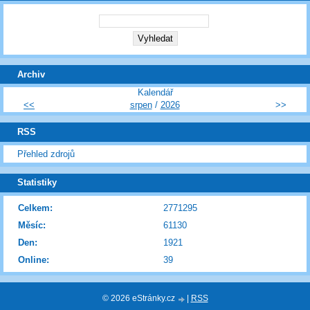
Archiv
Kalendář
<<
srpen
/
2026
>>
RSS
Přehled zdrojů
Statistiky
Celkem:
2771295
Měsíc:
61130
Den:
1921
Online:
39
© 2026 eStránky.cz
|
RSS