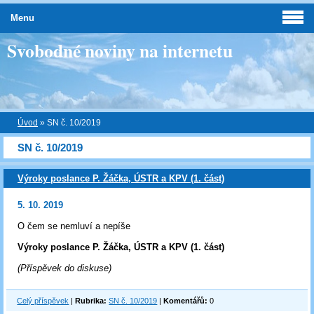
Menu
Svobodné noviny na internetu
Úvod
»
SN č. 10/2019
SN č. 10/2019
Výroky poslance P. Žáčka, ÚSTR a KPV (1. část)
5. 10. 2019
O čem se nemluví a nepíše
Výroky poslance P. Žáčka, ÚSTR a KPV (1. část)
(Příspěvek do diskuse)
Celý příspěvek
|
Rubrika:
SN č. 10/2019
|
Komentářů:
0