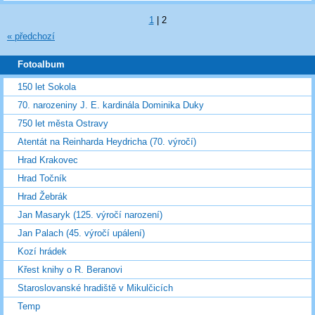
1
|
2
« předchozí
Fotoalbum
150 let Sokola
70. narozeniny J. E. kardinála Dominika Duky
750 let města Ostravy
Atentát na Reinharda Heydricha (70. výročí)
Hrad Krakovec
Hrad Točník
Hrad Žebrák
Jan Masaryk (125. výročí narození)
Jan Palach (45. výročí upálení)
Kozí hrádek
Křest knihy o R. Beranovi
Staroslovanské hradiště v Mikulčicích
Temp