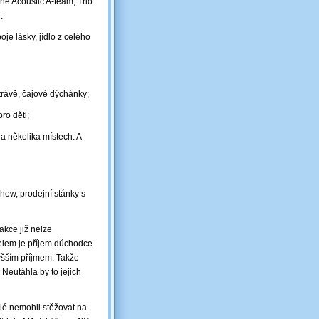
he Acoustic A-team, Trio
:
je lásky, jídlo z celého
 trávě, čajové dýchánky;
ro děti;
na několika místech. A
show, prodejní stánky s
akce již nelze
elem je příjem důchodce
yšším příjmem. Takže
 Neutáhla by to jejich
elé nemohli stěžovat na