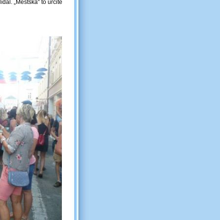
dal. „Městská“ to určitě