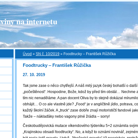
viny na internetu
Úvod
»
SN č. 10/2019
»
Foodtrucky ‒ František Růžička
Foodtrucky ‒ František Růžička
27. 10. 2019
Tak jsme zase o něco chytřejší. A náš milý jazyk český bohatší o dalš
„počeštěnost“. Hospodine, Bože, kdož by před tím obstál… Nechme ale 
tím nic nenaděláme. A pan docent Oliva by to stejně dokázal mírumi
obhájit… O co ale vlastně jde? „Food“ je v angličtině jídlo, potrava,
každý školní žáček. A „truck“ zase dobře znají motorističtí fandové ja
Takže – náklaďáky nebo vagony plné žrádla – sorry!
Českobudějovická mutace víkendového týdeníku 5+2 oznámila svým
„Krajinskou obsadí foodtrucky“. No, a když to oznámí novinář, zejmén