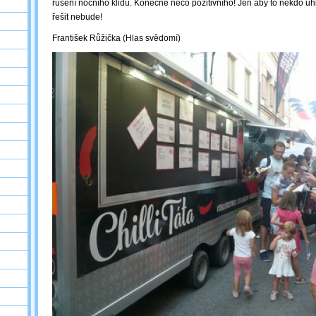
rušení nočního klidu. Konečně něco pozitivního! Jen aby to někdo uhlí
řešit nebude!
František Růžička (Hlas svědomí)