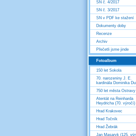
SN č. 4/2017
SN č. 3/2017
SN v PDF ke stažení
Dokumenty doby
Recenze
Archiv
Přečetli jsme jinde
Fotoalbum
150 let Sokola
70. narozeniny J. E.
kardinála Dominika D
750 let města Ostravy
Atentát na Reinharda
Heydricha (70. výročí)
Hrad Krakovec
Hrad Točník
Hrad Žebrák
Jan Masaryk (125. výr