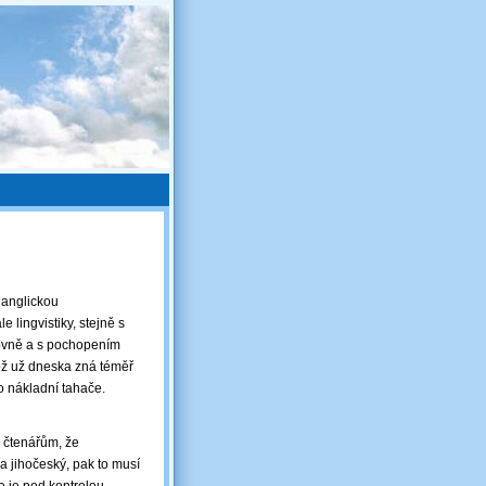
í anglickou
lingvistiky, stejně s
lovně a s pochopením
 což už dneska zná téměř
ko nákladní tahače.
 čtenářům, že
a jihočeský, pak to musí