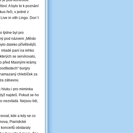
že je pod kontrolou
toví. A bylo to k poznání
kus řeči, v jedné z
Live in vith Lingo. Don´t
o týdne byl pro
námý pod názvem „Město
lo daleko přívětivější.
i mladé paní na lehko
 kterých se servírovalo,
ako před Masnými krámy.
foodfastech“ burgry
, namazaný chlebíček za
 za zábavou.
k hluku i pro miminka
 když najdeš. Pokud se ho
o nezvládá. Nejsou lidi,
sovat, kde a kdy se co
nova, Piaristické
koncertů obstaraly