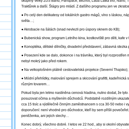
skupiny Velký ZUŠ Band, Panspace, Beznot, Láďa Latka trio, Nano, T
Traktůrek a další. Šlágry pro mládí. Z dalšího programu jen ve zkratce
● Po celý den delikatesy od lokálních gastro mágů, víno s láskou, nápo
světa…;
● Akrobacie na šálách (snad nevlezli pro úspory oknem do KB);
● Bubenická show, program Letního kina, kostkoviště pro děti, kafe v
● Konoptéka, dětské dílničky, divadelní představení, zábavná stezka p
● Posezení kde se dalo, dokonce i na trávníku, který byl rozprostřen 
nebyl mokrý jako před rokem.
● Na velkoplošném plátně cestovatelská projekce (Severní Thajsko);
● Módní přehlídky, malování sprejem a skicování grafitti, kadeřnická 
různým tovarem…
Pokud byla jen letmo nastíněna cenová hladina, nutno dodat, že tyto 
posuzovat očima a myšlením důchodců. Podstatně rozdílným ukazat
cca 15 tisíc a výdělečně činným zaměstnancem s cca 30-50 nebo i v
doporučení: není vhodné pro důchodce, kteří by sem přišli povečeřet.
peněženka, ani jejich slechy…
Konec dobrý, všechno dobré. I letos ve 22 hod., aby si okolní obyvat