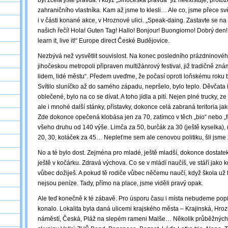
být zcela jistě pravda. I když „Jihočeská pravda“ již neexistuje, proto
zahraničního vlastníka. Kam až jsme to klesli… Ale co, jsme přece svě
i v části konané akce, v Hroznové ulici. „Speak-daing. Zastavte se na 
našich řečí! Hola! Guten Tag! Hallo! Bonjour! Buongiorno! Dobrý den! 
learn it, live it!“ Europe direct České Budějovice.
Nezbývá než vysvětlit souvislost. Na konec posledního prázdninovéh
jihočeskou metropoli připraven multižánrový festival, již tradičně z
lidem, lidé městu“. Předem uveďme, že počasí oproti loňskému roku by
Svítilo sluníčko až do samého západu, nepršelo, bylo teplo. Děvčata 
oblečené, bylo na co se dívat. A toho jídla a pití. Nejen plné trucky, ze
ale i mnohé další stánky, přístavky, dokonce celá zabraná teritoria j
Zde dokonce opečená klobása jen za 70, zatímco v těch „bio“ nebo „
všeho druhu od 140 výše. Limča za 50, burčák za 30 (ještě kyselka)
20, 30, koláček za 45… Nepleťme sem ale cenovou politiku, šli jsme
No a té bylo dost. Zejména pro mladé, ještě mladší, dokonce dostate
ještě v kočárku. Zdravá výchova. Co se v mládí naučíš, ve stáří jako
vůbec dožiješ. A pokud tě rodiče vůbec něčemu naučí, když škola už t
nejsou peníze. Tady, přímo na place, jsme viděli pravý opak.
Ale teď konečně k té zábavě. Pro úsporu času i místa nebudeme popi
konalo. Lokalita byla daná ulicemi krajského města – Krajinská, Hroz
náměstí, Česká, Pláž na slepém rameni Malše… Několik průběžných 