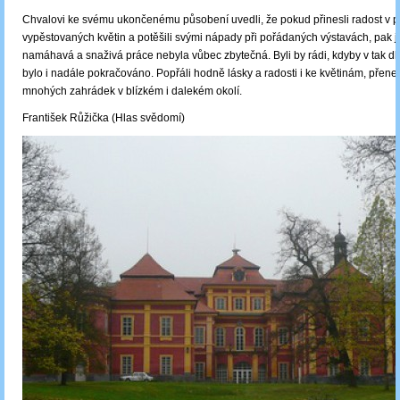
Chvalovi ke svému ukončenému působení uvedli, že pokud přinesli radost v 
vypěstovaných květin a potěšili svými nápady při pořádaných výstavách, pak j
namáhavá a snaživá práce nebyla vůbec zbytečná. Byli by rádi, kdyby v tak dl
bylo i nadále pokračováno. Popřáli hodně lásky a radosti i ke květinám, přen
mnohých zahrádek v blízkém i dalekém okolí.
František Růžička (Hlas svědomí)