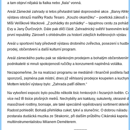
a tam objeví nějaká ta fialka nebo „fiala“ vonná.
Areál Zámecké zahrady si letos přivlastnil také doprovodné akce. „Barvy Afriky
výstavu obrazů malířky Radu Tesaro. „Kouzlo okamžiku“ ‒ poetická zákoutí s 
Míši Velíškové Mackové. „Z pohádky do pohádky“ – tajuplnou cestu za pohádk
Evy a Jany Ďurčových. Dále pak dílčí části: Zahradnický svět/V barevném králo
první republiky. Zároveň s ohlédnutím za historií zdejších květinových výstav.
Areál u sportovní haly předvedl výstavu drobného zvířectva, posezení s hudbo
prodej, občerstvení a další kulturní program.
Areál zámeckého parku pak se stánkovým prodejem a bohatým občerstvením. 
podnikatelé si mnuli spokojeností ručičky a konzumenti naplněná volátka.
Nezapomeňme, že na realizaci programu se mediálně i finančně podílela řada
sponzorů, zejména pak místní, dnes již věhlasný prodejce koupelen a kuchyní
Mottem letošní výstavy bylo: „Zahrada patří dětem.“
Na vytvoření expozic bylo použito několik tisíc hrnkových i řezaných květin. C
více než tři tisíce plošných metrů. Nechyběly ani kaktusy, sukulenty, okrasné dř
masožravé rostliny, bonsaje, ale také speciálně vypěstovaný sortiment skleník
Radost pohledět. Bohatá přehlídka cuket, tykví a slunečnic. O dobrou náladu p
postarala dudácká muzika ze Strakonic, při dalším průběhu Cikánská kapela 
multiinstrumentalistou Milanem Deméterem.
─────