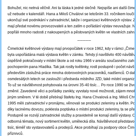
Bohužel, nic netrvá věčně. Ani ta láska k jedné slečně. Nejspíše ani další čime
už nebude v kalendáři. Hana a Miloš Chválovi se letošním 33. ročníkem loučil
ukončují své podnikání v zahradnictví, takže i organizaci květinových výstav. Z
mají předat novému provozovateli a ten zatím o pořádání výstav neuvažuje. N
popřáli mnoho radosti z nakoupených a pěstovaných květin ve vlastních zahr
─────
Čimelické květinové výstavy mají prvopočátek v roce 1962, kdy v rámci „Čimel
byla uspořádána malá výstava květin v zámku. Tehdy jí navštívilo 400 návštěv
úspěšně pokračovaly v místní škole a od roku 1966 v areálu současného zahra
pochopením pana Hladíka. Tak jak rostly květinky, rostl postupně i počet návšt
především záslužná práce mnoha dobrovolných pracovníků, nadšenců. O další
osmdesátých letech se zasloužil i předseda místního JZD, také místní organiz
To už se návštěvnost pohybovala na úrovni 35-40 tisíc… Po roce 1990 se živ
změnil. Zavedené věci a pořádky zanikly, vyvstaly nové možnosti, zájem mnoha 
jiným směrem. V té době přebírají štafetu Ing. Hana Chvalová a Ing. Miloš Chv
1995 měli zahradnictví v pronájmu, věnovali se produkci zeleniny a květin. P
díky lacinému dovozu, poklesla poptávka o místní produkci zeleniny, ta se přes
Postupně se rozvíjí zahradnické služby a pravidelně se konají další výstavy. O
odborná témata, nový sortiment květin, umělecká díla. Návštěvnost představo
tisíc, téměř sto vystavovatelů a prodejců. Akce probíhají za podpory obce Čime
příznivců.