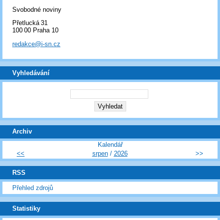
Svobodné noviny
Přetlucká 31
100 00 Praha 10
redakce@i-sn.cz
Vyhledávání
Archiv
Kalendář
<<
srpen
/
2026
>>
RSS
Přehled zdrojů
Statistiky