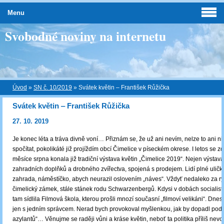
Menu
Svobodné noviny na internetu
Úvod
»
SN č. 10/2019
»
Svátek květin ‒ František Růžička
Svátek květin ‒ František Růžička
27. 10. 2019
Je konec léta a tráva divně voní… Přiznám se, že už ani nevím, nelze to ani ni
spočítat, pokolikáté již projíždím obcí Čimelice v píseckém okrese. I letos se z
měsíce srpna konala již tradiční výstava květin „Čimelice 2019“. Nejen výstava 
zahradních doplňků a drobného zvířectva, spojená s prodejem. Lidí plné uličky
zahrada, náměstíčko, abych neurazil oslovením „náves“. Vždyť nedaleko za ry
čimelický zámek, stále stánek rodu Schwarzenbergů. Kdysi v dobách socialisti
tam sídlila Filmová škola, kterou prošli mnozí současní „filmoví velikáni“. Dnes
jen s jedním správcem. Nerad bych provokoval myšlenkou, jak by dopadl pod
azylantů“… Věnujme se raději vůni a kráse květin, neboť ta politika příliš nevon