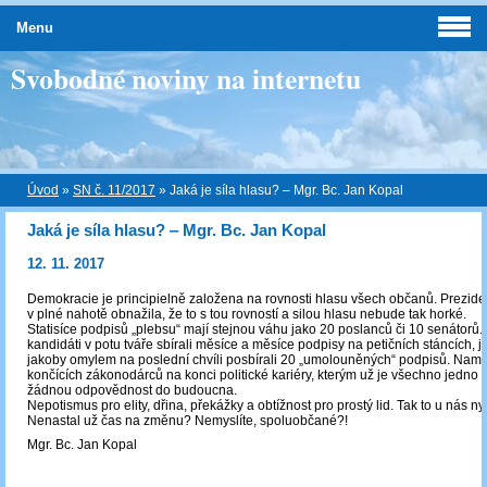
Menu
Svobodné noviny na internetu
Úvod
»
SN č. 11/2017
»
Jaká je síla hlasu? ‒ Mgr. Bc. Jan Kopal
Jaká je síla hlasu? ‒ Mgr. Bc. Jan Kopal
12. 11. 2017
Demokracie je principielně založena na rovnosti hlasu všech občanů. Prezide
v plné nahotě obnažila, že to s tou rovností a silou hlasu nebude tak horké.
Statisíce podpisů „plebsu“ mají stejnou váhu jako 20 poslanců či 10 senátorů.
kandidáti v potu tváře sbírali měsíce a měsíce podpisy na petičních stáncích, 
jakoby omylem na poslední chvíli posbírali 20 „umolouněných“ podpisů. Nam
končících zákonodárců na konci politické kariéry, kterým už je všechno jedno
žádnou odpovědnost do budoucna.
Nepotismus pro elity, dřina, překážky a obtížnost pro prostý lid. Tak to u nás ny
Nenastal už čas na změnu? Nemyslíte, spoluobčané?!
Mgr. Bc. Jan Kopal