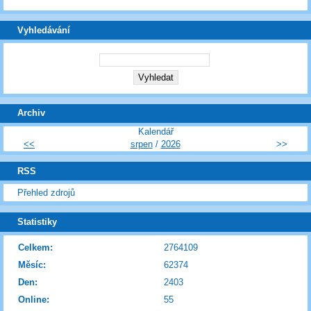
Vyhledávání
Archiv
Kalendář
<<
srpen
/
2026
>>
RSS
Přehled zdrojů
Statistiky
Celkem:
2764109
Měsíc:
62374
Den:
2403
Online:
55