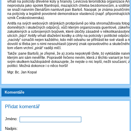
vrhali na policisty dřevěné kůly a hranoly. Levicová teroristická organizace An
neproslula jako spolek filantropů, mazajících chleba bezdomovcům, a vzděláva
se snaží naivním čtenářům namluvit pan Bartoš. Naopak: je známa pouličními 
na policisty a legálně povolené demonstrace vlastenců (např. připomínajících 
vznik Československa).
Antifa na svých webových stránkách protiprávně po léta shromažďovala fotogr
domnělých i skutečných odpůrců, vůči kterým organizovala guerilové, zákeřné
zakuklených a ozbrojených bojůvek, které útočily zásadně v několikanásobné 
ulicích „bijci“ Antify vrhali dlažební kostky a cihly na policisty i politické odpůrce
„nacisty“ označili nejen každého, kdo měl odvahu se přihlásit ke své vlasti a n
dovolil si třeba jen s nimi nesouhlasit (zjevný znak opravdového a skutečného 
tom všem vrchní „pirát“ raději mlčí.
Takže: pane Bartoši, je zřejmé, že a) zcela nepokrytě lžete, b) vykládáte naivn
kterým ani sám nevěříte. Popravdě řečeno nevím, která z těchto variant je hor
svým skutkem každopádně dokazujete, že nejste o nic lepší, nežli současní, z
politici. Možná dokonce i o něco horší!
Mgr. Bc. Jan Kopal
Komentáře
Přidat komentář
Jméno:
Nadpis: