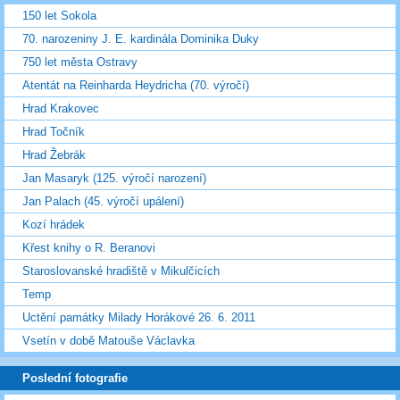
150 let Sokola
70. narozeniny J. E. kardinála Dominika Duky
750 let města Ostravy
Atentát na Reinharda Heydricha (70. výročí)
Hrad Krakovec
Hrad Točník
Hrad Žebrák
Jan Masaryk (125. výročí narození)
Jan Palach (45. výročí upálení)
Kozí hrádek
Křest knihy o R. Beranovi
Staroslovanské hradiště v Mikulčicích
Temp
Uctění památky Milady Horákové 26. 6. 2011
Vsetín v době Matouše Václavka
Poslední fotografie