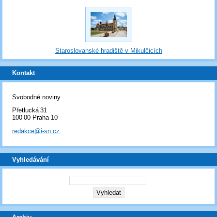
Staroslovanské hradiště v Mikulčicích
Kontakt
Svobodné noviny
Přetlucká 31
100 00 Praha 10
redakce@i-sn.cz
Vyhledávání