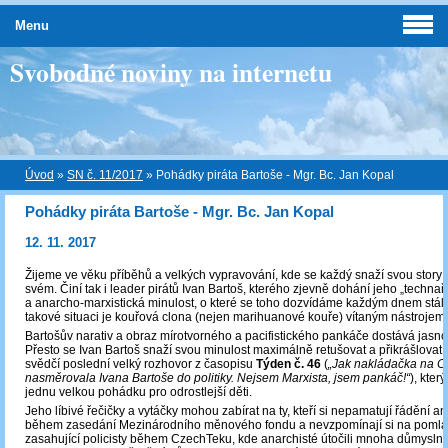
Menu
Svobodné noviny na internetu
Úvod
»
SN č. 11/2017
»
Pohádky piráta Bartoše - Mgr. Bc. Jan Kopal
Pohádky piráta Bartoše - Mgr. Bc. Jan Kopal
12. 11. 2017
Žijeme ve věku příběhů a velkých vypravování, kde se každý snaží svou story 
svém. Činí tak i leader pirátů Ivan Bartoš, kterého zjevně dohání jeho „technařs
a anarcho-marxistická minulost, o které se toho dozvídáme každým dnem stále 
takové situaci je kouřová clona (nejen marihuanové kouře) vítaným nástrojem.
Bartošův narativ a obraz mírotvorného a pacifistického pankáče dostává jasnou
Přesto se Ivan Bartoš snaží svou minulost maximálně retušovat a přikrášlovat,
svědčí poslední velký rozhovor z časopisu
Týden č. 46
(
„Jak nakládačka na 
nasměrovala Ivana Bartoše do politiky. Nejsem Marxista, jsem pankáč!“
), kter
jednu velkou pohádku pro odrostlejší děti.
Jeho líbivé řečičky a vytáčky mohou zabírat na ty, kteří si nepamatují řádění an
během zasedání Mezinárodního měnového fondu a nevzpomínají si na poml
zasahující policisty během CzechTeku, kde anarchisté útočili mnoha důmysln