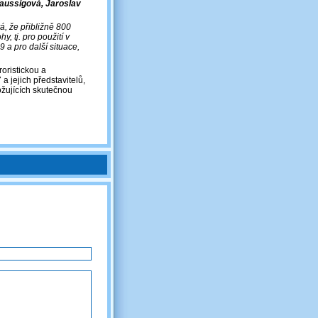
Taussigová, Jaroslav
, že přibližně 800
, tj. pro použití v
9 a pro další situace,
oristickou a
 jejich představitelů,
ožujících skutečnou