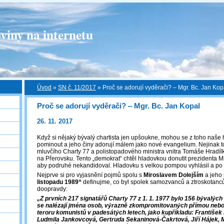
viny na internetu
Úvod
»
SN č. 11/2017
»
Proč se adorují vyděrači? ‒ Mgr. Bc. Jan Kop
Proč se adorují vyděrači? ‒ Mgr. Bc. Jan Kopal
26. 11. 2017
Když si nějaký bývalý chartista jen upšoukne, mohou se z toho naše 
pominout a jeho činy adorují málem jako nové evangelium. Nejinak t
mluvčího Charty 77 a polistopadového ministra vnitra Tomáše Hradíl
na Přerovsku. Tento „demokrat“ chtěl hladovkou donutit prezidenta 
aby podruhé nekandidoval. Hladovku s velkou pompou vyhlásil a po 
Nejprve si pro vyjasnění pojmů spolu s
Miroslavem Dolejším
a jeho
listopadu 1989“
definujme, co byl spolek samozvanců a ztroskotanců
doopravdy:
„Z prvních 217 signatářů Charty 77 z 1. 1. 1977 bylo 156 bývalých
se nalézají jména osob, výrazně zkompromitovaných přímou nebo
teroru komunistů v padesátých letech, jako kupříkladu: František K
Ludmila Jankovcová, Gertruda Sekaninová-Čakrtová, Jiří Hájek, M