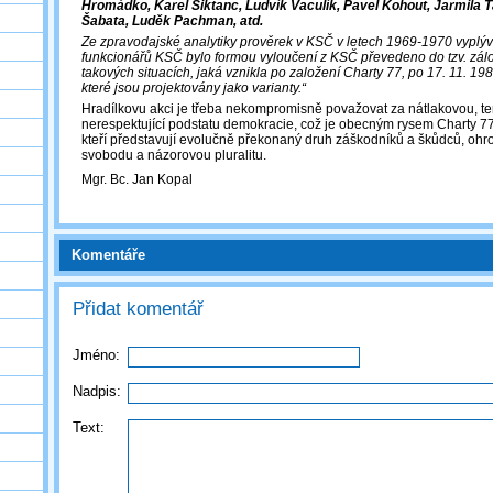
Hromádko, Karel Šiktanc, Ludvík Vaculík, Pavel Kohout, Jarmila 
Šabata, Luděk Pachman, atd.
Ze zpravodajské analytiky prověrek v KSČ v letech 1969-1970 vyplývá
funkcionářů KSČ bylo formou vyloučení z KSČ převedeno do tzv. zálohy
takových situacích, jaká vznikla po založení Charty 77, po 17. 11. 198
které jsou projektovány jako varianty.“
Hradílkovu akci je třeba nekompromisně považovat za nátlakovou, ter
nerespektující podstatu demokracie, což je obecným rysem Charty 77 a
kteří představují evolučně překonaný druh záškodníků a škůdců, ohr
svobodu a názorovou pluralitu.
Mgr. Bc. Jan Kopal
Komentáře
Přidat komentář
Jméno:
Nadpis:
Text: