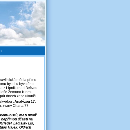
al
havlistická média přímo
omu bylo i u bývalého
ka z Lipníku nad Bečvou
Miloše Zemana k tomu,
pár dnech zase ukončil.
 skvělou
„Analýzou 17.
, zvaný Charta 77,
 komunistů, mezi nimiž
 nepřímou účastí na
riegel, Ladislav Lis,
iloš Hájek, Oldřich