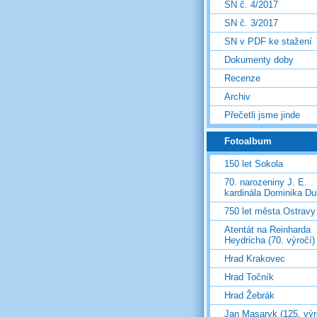
SN č. 4/2017
SN č. 3/2017
SN v PDF ke stažení
Dokumenty doby
Recenze
Archiv
Přečetli jsme jinde
Fotoalbum
150 let Sokola
70. narozeniny J. E.
kardinála Dominika D
750 let města Ostravy
Atentát na Reinharda
Heydricha (70. výročí)
Hrad Krakovec
Hrad Točník
Hrad Žebrák
Jan Masaryk (125. výr