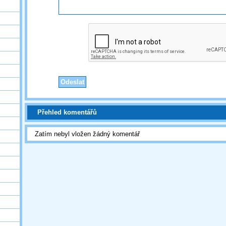
Přehled komentářů
Zatím nebyl vložen žádný komentář