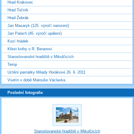
Hrad Krakovec
Hrad Točník
Hrad Žebrák
Jan Masaryk (125. výročí narození)
Jan Palach (45. výročí upálení)
Kozí hrádek
Křest knihy o R. Beranovi
Staroslovanské hradiště v Mikulčicích
Temp
Uctění památky Milady Horákové 26. 6. 2011
Vsetín v době Matouše Václavka
Poslední fotografie
Staroslovanské hradiště v Mikulčicích