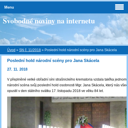
Menu
Svobodné noviny na internetu
Úvod
»
SN č. 11/2018
»
Poslední hold národní scény pro Jana Skácela
Poslední hold národní scény pro Jana Skácela
27. 11. 2018
V přeplněné velké obřadní síni strašnického krematoria vzdala takřka jednom
národní scéna svůj poslední hold osobnosti Mgr. Jana Skácela, který nás vše
opustil v den státního svátku 17. listopadu 2018 ve věku 84 let.