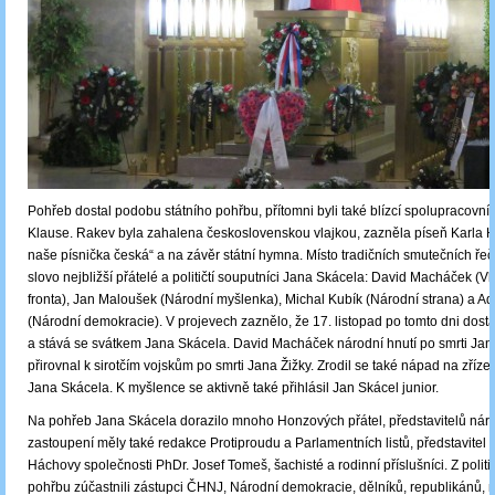
Pohřeb dostal podobu státního pohřbu, přítomni byli také blízcí spolupracovní
Klause. Rakev byla zahalena československou vlajkou, zazněla píseň Karla H
naše písnička česká“ a na závěr státní hymna. Místo tradičních smutečních řeč
slovo nejbližší přátelé a političtí souputníci Jana Skácela: David Macháček (V
fronta), Jan Maloušek (Národní myšlenka), Michal Kubík (Národní strana) a A
(Národní demokracie). V projevech zaznělo, že 17. listopad po tomto dni dos
a stává se svátkem Jana Skácela. David Macháček národní hnutí po smrti Ja
přirovnal k sirotčím vojskům po smrti Jana Žižky. Zrodil se také nápad na zříze
Jana Skácela. K myšlence se aktivně také přihlásil Jan Skácel junior.
Na pohřeb Jana Skácela dorazilo mnoho Honzových přátel, představitelů náro
zastoupení měly také redakce Protiproudu a Parlamentních listů, představitel
Háchovy společnosti PhDr. Josef Tomeš, šachisté a rodinní příslušníci. Z politi
pohřbu zúčastnili zástupci ČHNJ, Národní demokracie, dělníků, republikánů, 