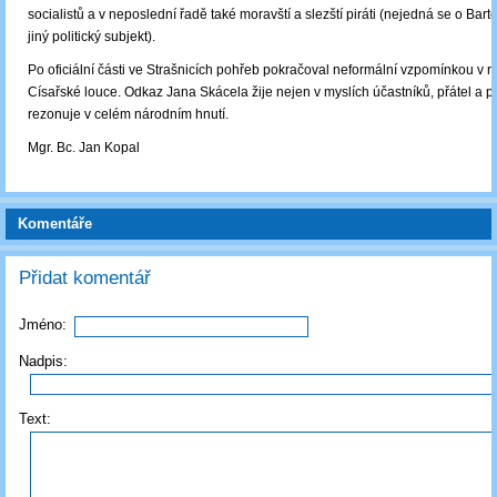
socialistů a v neposlední řadě také moravští a slezští piráti (nejedná se o Barto
jiný politický subjekt).
Po oficiální části ve Strašnicích pohřeb pokračoval neformální vzpomínkou v r
Císařské louce. Odkaz Jana Skácela žije nejen v myslích účastníků, přátel a p
rezonuje v celém národním hnutí.
Mgr. Bc. Jan Kopal
Komentáře
Přidat komentář
Jméno:
Nadpis:
Text: