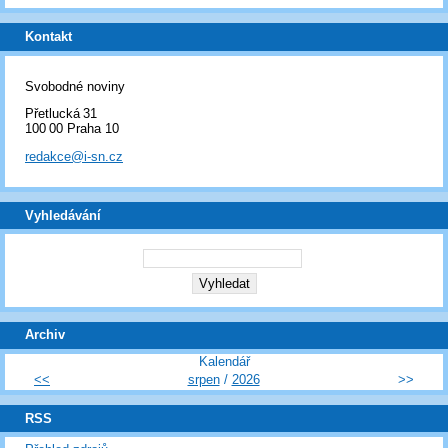
Kontakt
Svobodné noviny
Přetlucká 31
100 00 Praha 10
redakce@i-sn.cz
Vyhledávání
Archiv
Kalendář
<<
srpen
/
2026
>>
RSS