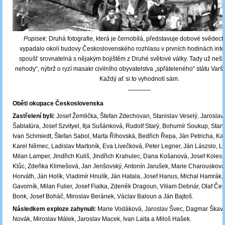
Popisek:
Druhá fotografie, která je černobílá, představuje dobové svědectv
vypadalo okolí budovy Československého rozhlasu v prvních hodinách inter
spoušť srovnatelná s nějakým bojištěm z Druhé světové války. Tady už nešl
nehody“, nýbrž o ryzí masakr civilního obyvatelstva „spřáteleného“ státu Var
Každý ať si to vyhodnotí sám.
─────
Oběti okupace Československa
Zastřelení byli:
Josef Žemlička, Štefan Zdechovan, Stanislav Veselý, Jaroslav
Šablatúra, Josef Szvityel, Ilja Sušánková, Rudolf Starý, Bohumír Soukup, Stani
Ivan Schmiedt, Štefan Sabol, Marta Říhovská, Bedřich Řepa, Ján Petricha, Kar
Karel Němec, Ladislav Martoník, Eva Livečková, Peter Legner, Ján Lászslo, L
Milan Lamper, Jindřich Kuliš, Jindřich Krahulec, Dana Košanová, Josef Kolesár
Klůc, Zdeňka Klimešová, Jan Jenšovský, Antonín Jarušek, Marie Charousková
Horváth, Ján Holík, Vladimír Hnulík, Ján Hatala, Josef Hanus, Michal Hamrák,
Gavorník, Milan Fulier, Josef Fialka, Zdeněk Dragoun, Viliam Debnár, Olaf Če
Bonk, Josef Boháč, Miroslav Beránek, Václav Baloun a Ján Bajtoš.
Následkem exploze zahynuli:
Marie Vodáková, Jaroslav Švec, Dagmar Škavo
Novák, Miroslav Málek, Jaroslav Macek, Ivan Laita a Miloš Hašek.