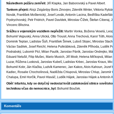
Následkem požáru zemřeli:
Jiří Klapka, Jan Baborovský a Pavel Albert.
Tankem přejeti:
Alojz Zsigárdyy Boris Zinovjev, Zdeněk Winter, Viktoria Rybár
Novák, František Moštenický, Josef Levák, Antonín Lacina, Bedřiška Kadeřáb
Frydrychovský, Petr Fridrich, Pavel Davídek, Miroslav Čížek, Štefan Ciberaj, Jo
Vincenc Březina.
Srážku s vojenským vozidlem nepřežili:
Martin Vonka, Božena Veselá, Leopo
Bohumil Vejpuský, Anna Ulická, Otto Trousil, Anna Trechová, Karol Tóth, Alois
Dominik Teplan, Ladislav Šúň, František Šimek, Luboš Stojec, Miroslav Stachu
Václav Sadilek, Josef Reichl, Helena Pulkrábková, Zdeněk Příhoda, Luděk Po
Podrabský, Lubomír Pícl, Milan Paulík, Jaroslav Páník, Jaroslav Ondrejko, M
Eduard Netušil, Filip Mušec, Mario Musich, Jiří Modr, Helena Miťkopvá, Milan
Luzar, Růžena Lusková, Jaroslav Kubeš, Ladislav Krbec, Jaroslav Kraus, Mic
Bohumil Kobr, Ján Klačka, Ludvík Kamenec, Jan Kakos, Alois Kahoun, Jozef K
Kadlec, Rosalie Chocholínová, Naděžda Chlupová, Miroslav Chlup, Jaromír C
Chalupa, Emil Horčík, Pavol Hlaváč, Luděk Hájek, Jaroslav Hájek a Antonín 
Oběť infarktu, kdy se dotyčný nedostal kvůli zablokování silnice sovětsk
technikou včas do nemocnice, byl:
Bohumil Bouček.
Komentáře