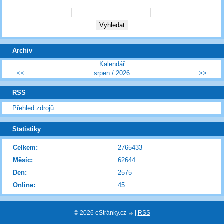
Archiv
Kalendář
<<
srpen
/
2026
>>
RSS
Přehled zdrojů
Statistiky
Celkem:
2765433
Měsíc:
62644
Den:
2575
Online:
45
© 2026 eStránky.cz
|
RSS