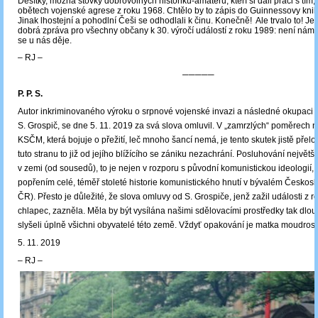
Desítky, možná stovky dobrovolných historiků-amatérů, kteří si dali práci s tím, 
obětech vojenské agrese z roku 1968. Chtělo by to zápis do Guinnessovy knih
Jinak lhostejní a pohodlní Češi se odhodlali k činu. Konečně! Ale trvalo to! Je
dobrá zpráva pro všechny občany k 30. výročí událostí z roku 1989: není nám 
se u nás děje.
‒ RJ ‒
─────
P. P. S.
Autor inkriminovaného výroku o srpnové vojenské invazi a následné okupaci 
S. Grospič, se dne 5. 11. 2019 za svá slova omluvil. V „zamrzlých“ poměrech n
KSČM, která bojuje o přežití, leč mnoho šancí nemá, je tento skutek jistě přelo
tuto stranu to již od jejího blížícího se zániku nezachrání. Posluhování největší
v zemi (od sousedů), to je nejen v rozporu s původní komunistickou ideologií, 
popřením celé, téměř stoleté historie komunistického hnutí v bývalém Českos
ČR). Přesto je důležité, že slova omluvy od S. Grospiče, jenž zažil události z 
chlapec, zazněla. Měla by být vysílána našimi sdělovacími prostředky tak dlou
slyšeli úplně všichni obyvatelé této země. Vždyť opakování je matka moudrosti
5. 11. 2019
‒ RJ ‒