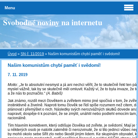
Menu
Svobodné noviny na internetu
Úvod
»
SN č. 11/2019
»
Našim komunistům chybí paměť i svědomí!
Našim komunistům chybí paměť i svědomí!
7. 11. 2019
Motto:
„Je to absolutní nesmysl a já ani nechci věřit, že to skutečně řekl ten pá
myslel vážně, tak by se skutečně měl omluvit. Každý ví, že to byla invaze, že 
a že nás to poznačilo.“
(A. Babiš)
Jak známo, rozdíl mezi člověkem a zvířetem mimo jiné spočívá v tom, že zvíře
instinktivně a živelně. Naproti tomu člověk se řídí spíše rozumem než citem, d
plánovat i přemýšlet o nich. Následky svých nerozvážných skutků dovede analy
napravit, dospěje-li k poznání, že se zmýlil, unáhlil nebo podlehl emocím tam,
racionálně.
Tím hlavním korektivem, který odlišuje člověka od zvířete, je svědomí. Mají je vš
u některých osob je natolik zakrnělé či nerozvinuté, že si tito jedinci vůbec nep
by mohli okolo sebe šířit zlo nebo škodit jiným lidem. Ke skupinám obyvatel, k