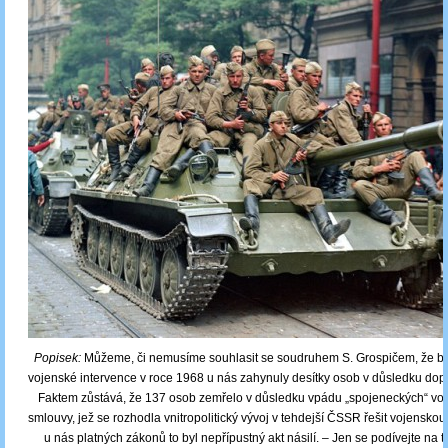
Popisek:
Můžeme, či nemusíme souhlasit se soudruhem S. Grospičem, že 
vojenské intervence v roce 1968 u nás zahynuly desítky osob v důsledku dop
Faktem zůstává, že 137 osob zemřelo v důsledku vpádu „spojeneckých“ vo
smlouvy, jež se rozhodla vnitropolitický vývoj v tehdejší ČSSR řešit vojenskou 
u nás platných zákonů to byl nepřípustný akt násilí. – Jen se podívejte na t