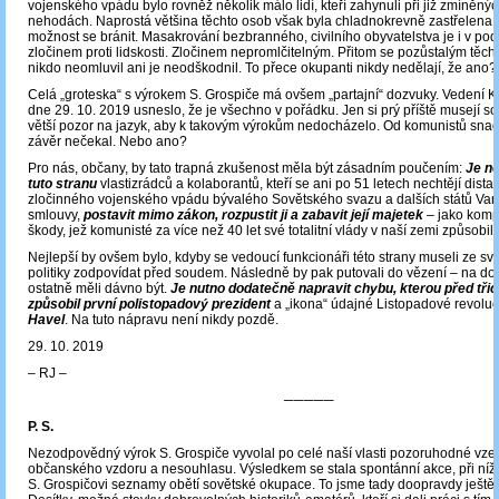
vojenského vpádu bylo rovněž několik málo lidí, kteří zahynuli při již zmíněný
nehodách. Naprostá většina těchto osob však byla chladnokrevně zastřelena, 
možnost se bránit. Masakrování bezbranného, civilního obyvatelstva je i v po
zločinem proti lidskosti. Zločinem nepromlčitelným. Přitom se pozůstalým těch
nikdo neomluvil ani je neodškodnil. To přece okupanti nikdy nedělají, že ano?
Celá „groteska“ s výrokem S. Grospiče má ovšem „partajní“ dozvuky. Vedení K
dne 29. 10. 2019 usneslo, že je všechno v pořádku. Jen si prý příště musejí s
větší pozor na jazyk, aby k takovým výrokům nedocházelo. Od komunistů snad 
závěr nečekal. Nebo ano?
Pro nás, občany, by tato trapná zkušenost měla být zásadním poučením:
Je ne
tuto stranu
vlastizrádců a kolaborantů, kteří se ani po 51 letech nechtějí dist
zločinného vojenského vpádu bývalého Sovětského svazu a dalších států Va
smlouvy,
postavit mimo zákon, rozpustit ji a zabavit její majetek
– jako komp
škody, jež komunisté za více než 40 let své totalitní vlády v naší zemi způsobili
Nejlepší by ovšem bylo, kdyby se vedoucí funkcionáři této strany museli ze sv
politiky zodpovídat před soudem. Následně by pak putovali do vězení ‒ na dož
ostatně měli dávno být.
Je nutno dodatečně napravit chybu, kterou před třice
způsobil první polistopadový prezident
a „ikona“ údajné Listopadové revolu
Havel
. Na tuto nápravu není nikdy pozdě.
29. 10. 2019
‒ RJ ‒
─────
P. S.
Nezodpovědný výrok S. Grospiče vyvolal po celé naší vlasti pozoruhodné vze
občanského vzdoru a nesouhlasu. Výsledkem se stala spontánní akce, při níž 
S. Grospičovi seznamy obětí sovětské okupace. To jsme tady doopravdy ještě 