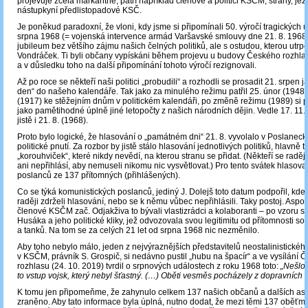
projevuje zcela markantně, patří například členové a politici KSČM, strany, jež 
nástupkyní předlistopadové KSČ.
Je poněkud paradoxní, že vloni, kdy jsme si připomínali 50. výročí tragických u
srpna 1968 (= vojenská intervence armád Varšavské smlouvy dne 21. 8. 1968),
jubileum bez většího zájmu našich čelných politiků, ale s ostudou, kterou utrpěl
Vondráček. Ti byli občany vypískáni během projevu u budovy Českého rozhlas
a v důsledku toho na další připomínání tohoto výročí rezignovali.
Až po roce se někteří naši politici „probudili“ a rozhodli se prosadit 21. srpen
den“ do našeho kalendáře. Tak jako za minulého režimu patřil 25. únor (1948) 
(1917) ke stěžejním dnům v politickém kalendáři, po změně režimu (1989) si
jako pamětihodné úplně jiné letopočty z našich národních dějin. Vedle 17. 11. 
jistě i 21. 8. (1968).
Proto bylo logické, že hlasování o „památném dni“ 21. 8. vyvolalo v Poslane
politické pnutí. Za rozbor by jistě stálo hlasování jednotlivých politiků, hlavně t
„korouhviček“, které nikdy nevědí, na kterou stranu se přidat. (Někteří se raděj
ani nepřihlásí, aby nemuseli nikomu nic vysvětlovat.) Pro tento svátek hlasova
poslanců ze 137 přítomných (přihlášených).
Co se týká komunistických poslanců, jediný J. Dolejš toto datum podpořil, kdež
raději zdrželi hlasování, nebo se k němu vůbec nepřihlásili. Taky postoj. Aspo
členové KSČM zač. Odjakživa to bývali vlastizrádci a kolaboranti – po vzoru 
Husáka a jeho politické kliky, jež odvozovala svou legitimitu od přítomnosti s
a tanků. Na tom se za celých 21 let od srpna 1968 nic nezměnilo.
Aby toho nebylo málo, jeden z nejvýraznějších představitelů neostalinistického
v KSČM, právník S. Grospič, si nedávno pustil „hubu na špacír“ a ve vysílání 
rozhlasu (24. 10. 2019) tvrdil o srpnových událostech z roku 1968 toto:
„Nešlo 
to vstup vojsk, který nebyl šťastný. (…) Oběti vesměs pocházely z dopravních 
K tomu jen připomeňme, že zahynulo celkem 137 našich občanů a dalších asi
zraněno. Aby tato informace byla úplná, nutno dodat, že mezi těmi 137 oběťm