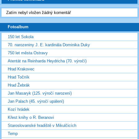
Zatím nebyl vložen žádný komentář
Fotoalbum
150 let Sokola
70. narozeniny J. E. kardinála Dominika Duky
750 let města Ostravy
Atentát na Reinharda Heydricha (70. výročí)
Hrad Krakovec
Hrad Točník
Hrad Žebrák
Jan Masaryk (125. výročí narození)
Jan Palach (45. výročí upálení)
Kozí hrádek
Křest knihy o R. Beranovi
Staroslovanské hradiště v Mikulčicích
Temp