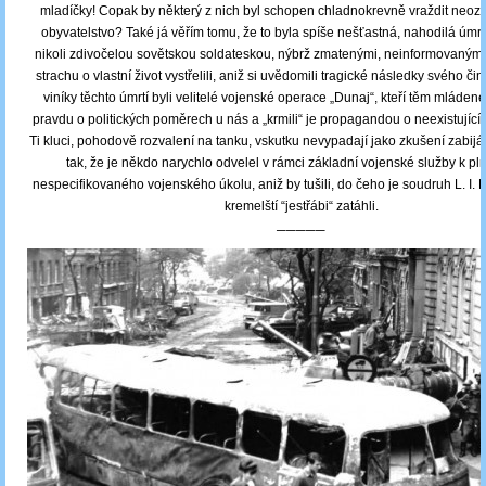
mladíčky! Copak by některý z nich byl schopen chladnokrevně vraždit neozbr
obyvatelstvo? Také já věřím tomu, že to byla spíše nešťastná, nahodilá úmr
nikoli zdivočelou sovětskou soldateskou, nýbrž zmatenými, neinformovanými k
strachu o vlastní život vystřelili, aniž si uvědomili tragické následky svého č
viníky těchto úmrtí byli velitelé vojenské operace „Dunaj“, kteří těm mládene
pravdu o politických poměrech u nás a „krmili“ je propagandou o neexistující 
Ti kluci, pohodově rozvalení na tanku, vskutku nevypadají jako zkušení zabijác
tak, že je někdo narychlo odvelel v rámci základní vojenské služby k pln
nespecifikovaného vojenského úkolu, aniž by tušili, do čeho je soudruh L. I. 
kremelští “jestřábi“ zatáhli.
─────