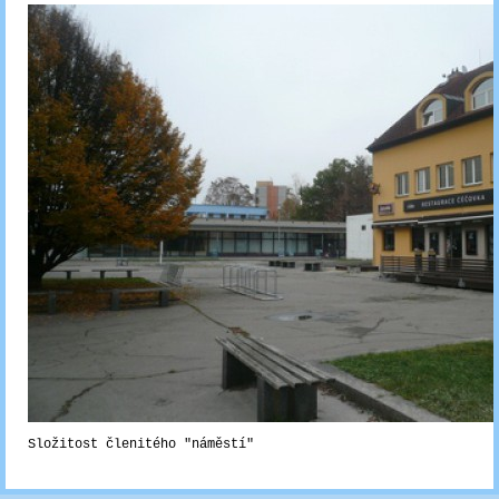
Složitost členitého "náměstí"