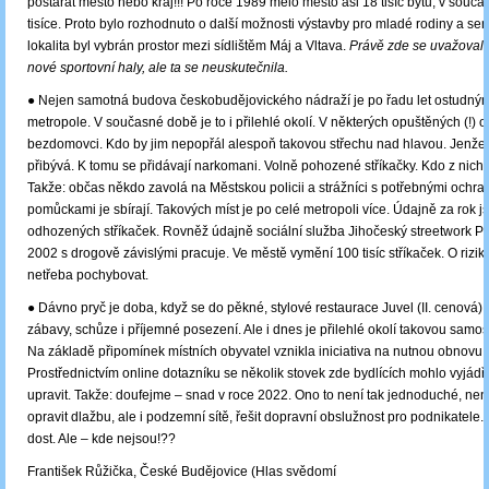
postarat město nebo kraj!!! Po roce 1989 mělo město asi 18 tisíc bytů, v souč
tisíce. Proto bylo rozhodnuto o další možnosti výstavby pro mladé rodiny a sen
lokalita byl vybrán prostor mezi sídlištěm Máj a Vltava.
Právě zde se uvažovalo
nové sportovní haly, ale ta se neuskutečnila.
● Nejen samotná budova českobudějovického nádraží je po řadu let ostudný
metropole. V současné době je to i přilehlé okolí. V některých opuštěných (!) o
bezdomovci. Kdo by jim nepopřál alespoň takovou střechu nad hlavou. Jenže
přibývá. K tomu se přidávají narkomani. Volně pohozené stříkačky. Kdo z nich b
Takže: občas někdo zavolá na Městskou policii a strážníci s potřebnými ochr
pomůckami je sbírají. Takových míst je po celé metropoli více. Údajně za rok js
odhozených stříkaček. Rovněž údajně sociální služba Jihočeský streetwork Pr
2002 s drogově závislými pracuje. Ve městě vymění 100 tisíc stříkaček. O rizi
netřeba pochybovat.
● Dávno pryč je doba, když se do pěkné, stylové restaurace Juvel (II. cenová) 
zábavy, schůze i příjemné posezení. Ale i dnes je přilehlé okolí takovou samos
Na základě připomínek místních obyvatel vznikla iniciativa na nutnou obnovu.
Prostřednictvím online dotazníku se několik stovek zde bydlících mohlo vyjádřit
upravit. Takže: doufejme – snad v roce 2022. Ono to není tak jednoduché, nen
opravit dlažbu, ale i podzemní sítě, řešit dopravní obslužnost pro podnikatele.
dost. Ale – kde nejsou!??
František Růžička, České Budějovice (Hlas svědomí