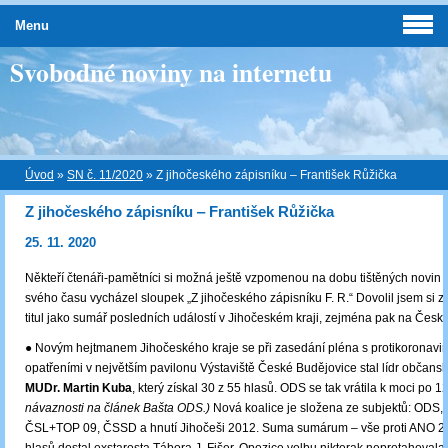
Menu
Svobodné noviny na internetu
Úvod
»
SN č. 11/2020
»
Z jihočeského zápisníku ‒ František Růžička
Z jihočeského zápisníku ‒ František Růžička
25. 11. 2020
Někteří čtenáři-pamětníci si možná ještě vzpomenou na dobu tištěných novin 
svého času vycházel sloupek „Z jihočeského zápisníku F. R.“ Dovolil jsem si z
titul jako sumář posledních událostí v Jihočeském kraji, zejména pak na Česk
● Novým hejtmanem Jihočeského kraje se při zasedání pléna s protikoronavi
opatřeními v největším pavilonu Výstaviště České Budějovice stal lídr občan
MUDr. Martin Kuba
, který získal 30 z 55 hlasů. ODS se tak vrátila k moci po 1
návaznosti na článek Bašta ODS.)
Nová koalice je složena ze subjektů: ODS,
ČSL+TOP 09, ČSSD a hnutí Jihočeši 2012. Suma sumárum – vše proti ANO 20