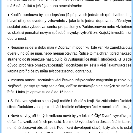
hlasů dostal exstarosta Tábora J. Fišer. Opozice volbu nikterak neprotahovala
má 5 náměstků a ještě jednoho neuvolněného.
● Koaliční smlouva byla podepsána již při prvních jednáních (před volbou hej
hlavní cíle jsou uvedeny: zdravotnictví jako číslo jedna, doprava napříč celým 
sociální péče vybudovat centra pro pacienty s Parkinsonovou nebo Alzheime
ve školství pomáhat novým způsobům výuky; vytvořit tzv. Krajský investiční fo
obcí a měst.
● Nejasno již delší dobu mají v Dopravním podniku, kde vznikla zapeklitá otáz
dveře u řidičů se mají, nebo nemají otevírat. Řidiče to má chránit před nákazo
straně to dosti omezuje nastupující či vystupující cestující. Jihočeská KHS sděl
důvod, proč více omezovat cestující, docházelo by ještě k větší akumulaci cestu
kabina pro řidiče by měla být dostatečnou ochranou.
● Infolinka odboru sociálních věcí českobudějovického magistrátu je znovu v 
Nejčastěji poskytuje rady seniorům, kteří se dostávají do nejasných situací a ne
řešit. Linka je v provozu od 8 do 16 hodin.
● S dálkovou výukou se potýkají rodiče i učitelé v kraji. Na základních školách
středoškolákům zase praxe, hlásí ředitelé některých škol v rámci celého kraje.
● Nové stavby, při kterých vniknou nové byty v lokalitě Čtyř Dvorů, vyvolávají
občanů a vznik petičních protestů. Není totiž vybudována dostatečná infrastruk
neméně dopravní obslužnosti. Podnikaví developeři stavějí byty, ale o to ostat