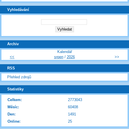
Vyhledávání
Archiv
Kalendář
<<
srpen
/
2026
>>
RSS
Přehled zdrojů
Statistiky
Celkem:
2773043
Měsíc:
60408
Den:
1491
Online:
25