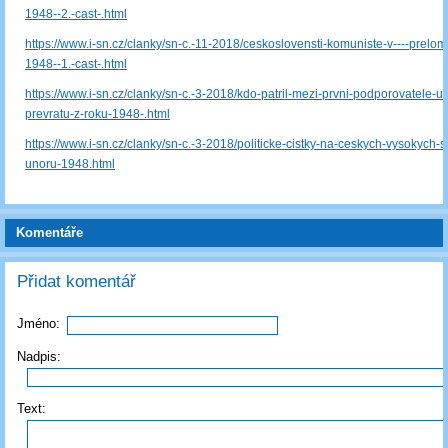
1948--2.-cast-.html
https://www.i-sn.cz/clanky/sn-c.-11-2018/ceskoslovensti-komuniste-v----prelo
1948--1.-cast-.html
https://www.i-sn.cz/clanky/sn-c.-3-2018/kdo-patril-mezi-prvni-podporovatele-
prevratu-z-roku-1948-.html
https://www.i-sn.cz/clanky/sn-c.-3-2018/politicke-cistky-na-ceskych-vysokych-
unoru-1948.html
Komentáře
Přidat komentář
Jméno:
Nadpis:
Text: