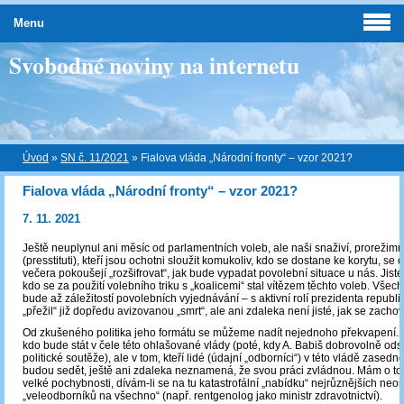
Menu
Svobodné noviny na internetu
Úvod
»
SN č. 11/2021
»
Fialova vláda „Národní fronty“ – vzor 2021?
Fialova vláda „Národní fronty“ – vzor 2021?
7. 11. 2021
Ještě neuplynul ani měsíc od parlamentních voleb, ale naši snaživí, prorežimn
(presstituti), kteří jsou ochotni sloužit komukoliv, kdo se dostane ke korytu, se
večera pokoušejí „rozšifrovat“, jak bude vypadat povolební situace u nás. Jisté
kdo se za použití volebního triku s „koalicemi“ stal vítězem těchto voleb. Všech
bude až záležitostí povolebních vyjednávání – s aktivní rolí prezidenta republik
„přežil“ již dopředu avizovanou „smrt“, ale ani zdaleka není jisté, jak se zachov
Od zkušeného politika jeho formátu se můžeme nadít nejednoho překvapení. N
kdo bude stát v čele této ohlašované vlády (poté, kdy A. Babiš dobrovolně od
politické soutěže), ale v tom, kteří lidé (údajní „odborníci“) v této vládě zasedn
budou sedět, ještě ani zdaleka neznamená, že svou práci zvládnou. Mám o t
velké pochybnosti, dívám-li se na tu katastrofální „nabídku“ nejrůznějších neo
„veleodborníků na všechno“ (např. rentgenolog jako ministr zdravotnictví).