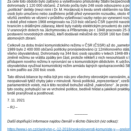
Za celé toto období bylo zatčeno a vyšetřováno příslušníky Státní bezpečnosti 
dohromady 1 120 000 občanů. Z tohoto počtu bylo 248 osob odsouzeno a po
„politické“ delikty (mezi nimi i Dr. M. Horáková) k trestu smrti oběšením na šibe
osob bylo umučeno nebo zastřeleno ještě před vynesením rozsudku, okolo 450
vězňů zemřelo ve vězení v průběhu vyšetřovací vazby nebo po vynesení rozs
v době před rokem 1968 emigrovalo na 210 tisíc občanů ČSR (uprchli navzdo
hranicím s drátěnými zátarasy, které byly nabity elektrickým proudem) do zahra
V uranových dolech na Jáchymovsku a Příbramsku po r. 1948 pracovalo 25-30 
postavení novodobých otroků), kteří dodávali měsíčně do SSSR 160 tun čisté 
atomových zbraní.
Celkově za dobu trvání komunistického režimu v ČSR (ČSSR) až do „sametov
1989 bylo 2 400 000 občanů politicky pronásledováno (z 12milionového státu 
všeho obyvatelstva). Dohromady na 344 tisíc osob opustilo v letech 1948-89 r
změně režimu se vrátila zpátky jen část, protože někteří z nich nesouhlasili s 
přístupem nového režimu k vyrovnání se s komunistickým dědictvím. K udržov
obyvatelstva využíval komunistický režim armádu tajných spolupracovníků StB:
k nim patřilo asi 200 tisíc osob.
Tato děsivá bilance by měla být pro nás pro všechny obrovským varováním, 
neopakovali tytéž chyby jako v minulosti. Nová politická „reprezentace“, vzeš
parlamentních voleb, má k této recidivě bohužel vážně „nakročeno“. Je proto n
tyto osoby, pohybující se ve vrcholné politice, bedlivě hlídat a jakékoli praktiky 
tvrdě pranýřovat a postihovat.
7. 11. 2021
‒ RJ ‒
─────
Další doplňující informace najdou čtenáři v těchto článcích (viz odkaz):
https://www.i-sn.cz/clanky/sn-c.-12-2018/ceskoslovensti-komuniste-v----prelo