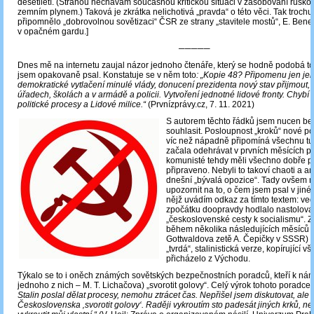
desetiletí. (Stranou nechávám současnou kritickou situaci v zásobování rusko
zemním plynem.) Taková je zkrátka nelichotivá „pravda“ o této věci. Tak trochu
připomnělo „dobrovolnou sovětizaci“ ČSR ze strany „stavitele mostů“, E. Bene
v opačném gardu.]
─────
Dnes mě na internetu zaujal názor jednoho čtenáře, který se hodně podobá t
jsem opakovaně psal. Konstatuje se v něm toto
: „Kopie 48? Připomenu jen jeh
demokratické vytlačení minulé vlády, donucení prezidenta nový stav přijmout, 
úřadech, školách a v armádě a policii. Vytvoření jednotné lidové fronty. Chybí [
politické procesy a Lidové milice.“
(Prvnízprávy.cz, 7. 11. 2021)
S autorem těchto řádků jsem nucen b
souhlasit. Posloupnost „kroků“ nové pol
víc než nápadně připomíná všechnu tu 
začala odehrávat v prvních měsících p
komunisté tehdy měli všechno dobře 
připraveno. Nebyli to takoví chaoti a ama
dnešní „bývalá opozice“. Tady ovšem 
upozornit na to, o čem jsem psal v jin
nějž uvádím odkaz za tímto textem: v
zpočátku doopravdy hodlalo nastolovat
„československé cesty k socialismu“. Z
během několika následujících měsíců 
Gottwaldova zetě A. Čepičky v SSSR) s
„tvrdá“, stalinistická verze, kopírující v
přicházelo z Východu.
Týkalo se to i oněch známých sovětských bezpečnostních poradců, kteří k nám 
jednoho z nich ‒ M. T. Lichačova) „svorotit golovy“. Celý výrok tohoto poradce
Stalin poslal dělat procesy, nemohu ztrácet čas. Nepřišel jsem diskutovat, ale 
Československa ‚svorotit golovy‘. Raději vykroutím sto padesát jiných krků, ne