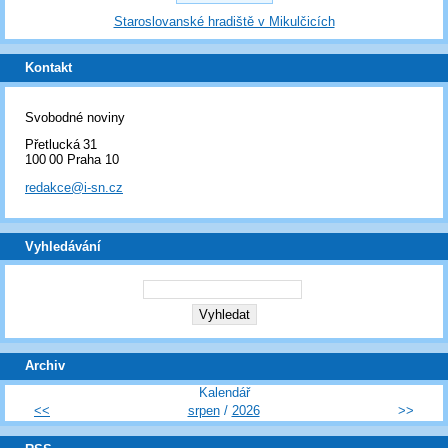
Staroslovanské hradiště v Mikulčicích
Kontakt
Svobodné noviny
Přetlucká 31
100 00 Praha 10
redakce@i-sn.cz
Vyhledávání
Archiv
Kalendář
<<
srpen
/
2026
>>