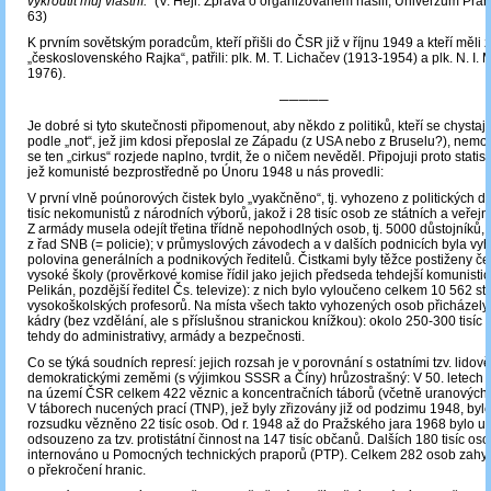
vykroutit můj vlastní.“
(V. Hejl: Zpráva o organizovaném násilí, Univerzum Praha
63)
K prvním sovětským poradcům, kteří přišli do ČSR již v říjnu 1949 a kteří měli 
„československého Rajka“, patřili: plk. M. T. Lichačev (1913-1954) a plk. N. I.
1976).
─────
Je dobré si tyto skutečnosti připomenout, aby někdo z politiků, kteří se chystaj
podle „not“, jež jim kdosi přeposlal ze Západu (z USA nebo z Bruselu?), nemoh
se ten „cirkus“ rozjede naplno, tvrdit, že o ničem nevěděl. Připojuji proto statist
jež komunisté bezprostředně po Únoru 1948 u nás provedli:
V první vlně poúnorových čistek bylo „vyakčněno“, tj. vyhozeno z politických 
tisíc nekomunistů z národních výborů, jakož i 28 tisíc osob ze státních a veřej
Z armády musela odejít třetina třídně nepohodlných osob, tj. 5000 důstojníků, d
z řad SNB (= policie); v průmyslových závodech a v dalších podnicích byla v
polovina generálních a podnikových ředitelů. Čistkami byly těžce postiženy 
vysoké školy (prověrkové komise řídil jako jejich předseda tehdejší komunisti
Pelikán, pozdější ředitel Čs. televize): z nich bylo vyloučeno celkem 10 562 s
vysokoškolských profesorů. Na místa všech takto vyhozených osob přicházely 
kádry (bez vzdělání, ale s příslušnou stranickou knížkou): okolo 250-300 tisíc
tehdy do administrativy, armády a bezpečnosti.
Co se týká soudních represí: jejich rozsah je v porovnání s ostatními tzv. lidově
demokratickými zeměmi (s výjimkou SSSR a Číny) hrůzostrašný: V 50. letech 20
na území ČSR celkem 422 věznic a koncentračních táborů (včetně uranových 
V táborech nucených prací (TNP), jež byly zřizovány již od podzimu 1948, by
rozsudku vězněno 22 tisíc osob. Od r. 1948 až do Pražského jara 1968 bylo u
odsouzeno za tzv. protistátní činnost na 147 tisíc občanů. Dalších 180 tisíc os
internováno u Pomocných technických praporů (PTP). Celkem 282 osob zahyn
o překročení hranic.