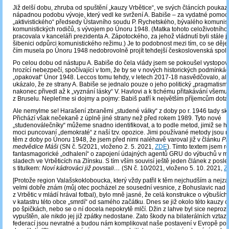
Již delší dobu, zhruba od spuštění „kauzy Vrbětice“, ve svých článcích poukazuj
nápadnou podobu vývoje, který vedl ke svržení A. Babiše ‒ za vydatné pomoc
„aktivistického“ předsedy Ústavního soudu P. Rychetského, bývalého komunis
komunistických rodičů, s vývojem po Únoru 1948. (Matka tohoto celoživotního 
pracovala v kanceláři prezidenta A. Zápotockého, za jehož vládnutí byli stále j
šibenici odpůrci komunistického režimu.) Je to podobnost mezi tím, co se děje 
čím musela po Únoru 1948 nedobrovolně projít tehdejší československá spole
Po celou dobu od nástupu A. Babiše do čela vlády jsem se pokoušel vystopov
hrozící nebezpečí, spočívající v tom, že by se v nových historických podmínká
„opakovat“ Únor 1948. Leccos tomu tehdy, v letech 2017-18 nasvědčovalo, al
ukázalo, že ze strany A. Babiše se jednalo pouze o jeho politický „pragmatismu
nakonec přivedl až k „vyznání lásky“ V. Havlovi a k tichému přitakávání všemu,
z Bruselu. Nepleťme si dojmy a pojmy: Babiš patří k největším příjemcům dota
Ale nemylme se! Harašení zbraněmi „studené války“ z doby po r. 1946 tady sk
Přichází však nečekaně z úplně jiné strany než před rokem 1989. Tyto nové
„studenoválečníky“ můžeme snadno identifikovat, a to podle metod, jimiž se ho
moci puncovaní „demokraté“ z naší tzv. opozice. Jimi používané metody jsou 
těm z doby po Únoru 1948, že jsem před nimi naléhavě varoval již v článku
Př
medvědice Máši
(SN č. 5/2021, vloženo 2. 5. 2021,
ZDE
). Tímto textem jsem r
fantasmagorické „odhalení“ o zapojení údajných agentů GRU do výbuchů v m
sladech ve Vrběticích na Zlínsku. S tím vším souvisí ještě jeden článek z posl
s titulkem:
Noví kádrováci již povstali…
(SN č. 10/2021, vloženo 5. 10. 2021,
Z
[Protože region Valašskokloboucka, který vždy patřil k těm nejchudším a nejza
velmi dobře znám (můj otec pocházel ze sousední vesnice, z Bohuslavic nad Vl
z Vrbětic v mládí hrával fotbal), bylo mně jasné, že celá konstrukce o výbušíc
v katastru této obce „smrdí“ od samého začátku. Dnes se již okolo této kauzy 
po špičkách, nebo se o ní docela nepokrytě mlčí. Džin z lahve byl sice neproz
vypuštěn, ale nikdo jej již zpátky nedostane. Zato škody na bilaterálních vzta
federací jsou nevratné a budou nám komplikovat naše postavení v Evropě po