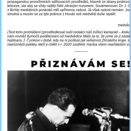
propagandou prorežimních sdělovacích prostředků, hlavně ze strany probrus
televize, ale aby se vždy raději řídili zdravým rozumem. Soukmenovec Dr. J. 
z těchto mediálních poskoků měl upřímnou radost. Já však radost nemám. Jse
smutná a musím se za tyto jedince z hloubi své medvědí duše stydět.
medvědi
(Text toho prohlášení zprostředkoval naší redakci náš zvířecí kamarád – kloka
nám rovněž tlumočil poděkování od medvědice Máši za to, že jsme se jí zastáva
hejtmanu J. Čunkovi v době, kdy na ni poštval jak veřejnost Zlínského kraje, ta
nejrůznější pytláky, kteří ji chtěli v r. 2020 zastřelit. Hanba všem nepřátelům zví
─────