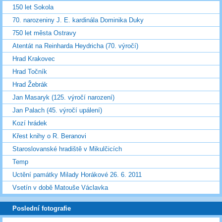
150 let Sokola
70. narozeniny J. E. kardinála Dominika Duky
750 let města Ostravy
Atentát na Reinharda Heydricha (70. výročí)
Hrad Krakovec
Hrad Točník
Hrad Žebrák
Jan Masaryk (125. výročí narození)
Jan Palach (45. výročí upálení)
Kozí hrádek
Křest knihy o R. Beranovi
Staroslovanské hradiště v Mikulčicích
Temp
Uctění památky Milady Horákové 26. 6. 2011
Vsetín v době Matouše Václavka
Poslední fotografie