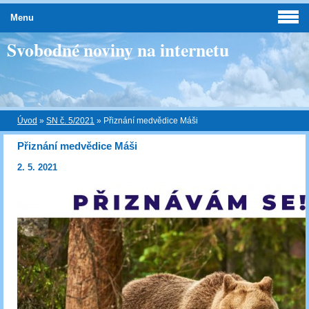
Menu
Svobodné noviny na internetu
Úvod
»
SN č. 5/2021
»
Přiznání medvědice Máši
Přiznání medvědice Máši
2. 5. 2021