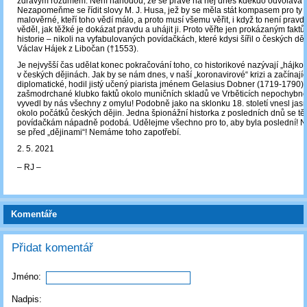
zdravým rozumem. Není náhodou, že se právě na něj dnes kdekdo odvolává 
Nezapomeňme se řídit slovy M. J. Husa, jež by se měla stát kompasem pro ty v
malověrné, kteří toho vědí málo, a proto musí všemu věřit, i když to není pravda
věděl, jak těžké je dokázat pravdu a uhájit ji. Proto věřte jen prokázaným faktů
historie – nikoli na vyfabulovaných povídačkách, které kdysi šířil o českých děj
Václav Hájek z Libočan (†1553).
Je nejvyšší čas udělat konec pokračování toho, co historikové nazývají „hájko
v českých dějinách. Jak by se nám dnes, v naší „koronavirové“ krizi a začínající
diplomatické, hodil jistý učený piarista jménem Gelasius Dobner (1719-1790)!
zašmodrchané klubko faktů okolo muničních skladů ve Vrběticích nepochybně 
vyvedl by nás všechny z omylu! Podobně jako na sklonku 18. století vnesl ja
okolo počátků českých dějin. Jedna špionážní historka z posledních dnů se 
povídačkám nápadně podobá. Udělejme všechno pro to, aby byla poslední! 
se před „dějinami“! Nemáme toho zapotřebí.
2. 5. 2021
‒ RJ ‒
Komentáře
Přidat komentář
Jméno:
Nadpis: