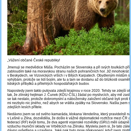
„Vážení občané České republiky!
Jmenuji se medvědice Máša. Pocházím se Slovenska a při svých toulkách pří
zabloudím také na moravskou stranu našich pohraničních hor. Již mnohokrát 
v Beskydech, ve Vizovických vrších i v Bílých Karpatech. Obydleným místům se
vyhýbám, protože se lidí bojím, ale tu a tam se dostanu až do blízkosti osaměle
lidských příbytků a přilehlých hospodářských budov.
Naposledy jsem takto putovala zdejší krajinou v roce 2020. Tehdy se zdejší ob
tak, že zlínský hejtman J. Čunek (KDU-ČSL) žádal po myslivcích, aby mě zastřel
se tak nestalo, protože dobromyslní a nábožensky založení občané byli proti
mi nezbylo nic jiného, než abych se vrátila zpátky na Slovensko. Našla jsem si 
zdejších lesích přítele.
Nedávno jsem se od svého kamaráda, klokana Vendelína, který pravidelně na
v Lešné u Zlína, dozvěděla, že došlo k vážné diplomatické roztržce mezi ČR 
federací (RF) kvůli tomu, že dva agenti vojenské rozvědky (GRU) měli údajně 
vzduchu muniční sklady ve Vrběticích na Zlínsku. Myslela jsem si, že tato záleži
dávno vyšetřena a uzavřena. Jaké pak bylo moje překvapení, když jsem zjistila,