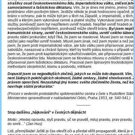
strašlivý osud československému lidu, imperialistickou válku, zničení jeho
samostatnosti a fašistickou diktaturu.
Vím, že je dnes mé jméno, jméno Slá
proklínáno vším poctivým lidem. Jestliže někde je jinak hodnoceno opačně, jes
bráno v ochranu, pak to může být jen u těch na Západě, u imperialistů, u těch,
sloužil a kterým jsem vykonával cenné a platné služby. Vykonával jsem jim ce
služby, poněvadž jsem byl nepřítelem uvnitř hradeb. Nepřítel uvnitř hradeb je
nejnebezpečnějším nepřítelem, poněvadž může otevřít brány.
Byl jsem nepřít
komunistické strany, uvnitř československého státu, uvnitř celého tábora 
pravdu státní prokurátor, když říká, že jsem se maskoval. Musel jsem se mask
udržel jako nepřítel uvnitř hradeb. Mluvil jsem jinak, než jsem myslel a než jse
jsem, že jsem proti imperialistické válce, ale tuto válku jsem připravoval, prov
sabotáže, nasazoval a chránil špiony, kteří by tvořili pátou kolonu v případě vá
jsem se, že jsem proti kapitalistickým vykořisťovatelům, ale připravoval jsem 
československého lidu. Maskoval jsem se titovskou mluvou o zvláštní cestě k 
připravoval jsem fašistickou diktaturu. Pracoval jsem špinavými trockistickým
methodami obojetnictví, klamu a podvodu, intrikami.
Dopustil jsem se nejpodlejších zločinů, jakých se může kdo dopustit. Vím,
není žádných polehčujících okolností, žádné omluvy, žádné shovívavosti. Z
právem opovržení. Nezasluhuji jiný konec svého zločinného života, než kon
navrhuje státní prokurátor.
“
(Proces s vedením protistátního spikleneckého centra v čele s Rudolfem Slán
Ministerstvo spravedlnosti v nakladatelství Orbis, Praha 1953, str. 540-541.)
─────
Stop dalšímu „hájkování“ v českých dějinách!
Motto:
„Hledej opravdu, slyš pravdu, uč se pravdě, miluj pravdu, prav pravdu,
do smrti…“
(Jan Hus)
Lidi, přemýšlejte! Ještě je čas otevřít oči a přestat věřit propagandě, která je v