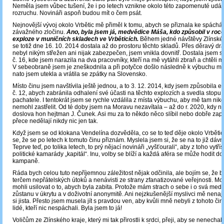
Neměla jsem vůbec tušení, že i po letech vznikne okolo této zapomenuté událos
rozruchu. Novináři aspoň budou mít o čem psát.
Nejnovější vývoj okolo Vrbětic mě přiměl k tomu, abych se přiznala ke spáchá
závažného zločinu.
Ano, byla jsem já, medvědice Máša, kdo způsobil v roc
exploze v muničních skladech ve Vrběticích.
Během jedné návštěvy Zlínské
se totiž dne 16. 10. 2014 dostala až do prostoru těchto skladů. Přes děravý drát
nebyl nikým střežen ani nijak zabezpečen, jsem vnikla dovnitř. Dostala jsem 
č. 16, kde jsem narazila na dva pracovníky, kteří na mě vytáhli zbraň a chtěli mě
V sebeobraně jsem je zneškodnila a při potyčce došlo následně k výbuchu m
nato jsem utekla a vrátila se zpátky na Slovensko.
Místo činu jsem navštívila ještě jednou, a to 3. 12. 2014, kdy jsem způsobila e
č. 12, abych zabránila odhalení své účasti na těchto explozích a svedla stopu 
pachatele. I tentokrát jsem se rychle vzdálila z místa výbuchu, aby mě tam nikd
nemohl zastřelit. Od té doby jsem na Moravu nezavítala – až do r. 2020, kdy 
doslova hon hejtman J. Čunek. Asi mu za to někdo něco slíbil nebo dobře zaplati
přece nedělají nikdy nic jen tak.
Když jsem se od klokana Vendelína dozvěděla, co se to teď děje okolo Vrbětic
se, že se po letech k tomuto činu přiznám. Myslela jsem si, že se na to již dá
Teprve teď, po tolika letech, to prý nějací novináři „vyšťourali“, aby z toho vytří
politické kamarády „kapitál“. Inu, volby se blíží a každá aféra se může hodit d
kampaně.
Ráda bych celou tuto nepříjemnou záležitost nějak odčinila, ale bojím se, že b
terčem nepřátelských útoků a nenávisti ze strany zfanatizované veřejnosti. Moj
mohli usilovat o to, abych byla zabita. Protože mám strach o sebe i o svá medv
zůstanu v úkrytu a v doživotní anonymitě. Ani nejzkušenější myslivci mě nena
si jista. Přesto jsem musela jít s pravdou ven, aby kvůli mně nebyli z tohoto či
lidé, kteří nic nespáchali. Byla jsem to já!
Voličům ze Zlínského kraje, který mi tak přirostli k srdci, přeji, aby se nenechal