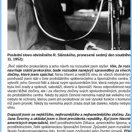
Poslední slovo obviněného R. Slánského, pronesené sedmý den soudního př
11. 1952):
„Řeč státního prokurátora a jeho návrh na rozsudek jsem slyšel.
Vím, že rozs
navrhuje státní prokurátor, bude rozsudek nanejvýš spravedlivý za všechn
zločiny, které jsem spáchal.
Nesu hlavní a nejtěžší vinu ze všech obviněných.
poněvadž jsem stál v čele protistátního spikleneckého a špionážního centra, t
vytvořil, jeho činnost řídil a dával svým spoluviníkům linii, která nebyla jen mou 
byla linií zrady a spiknutí, sabotáží, diversí a špionáží. Nesu odpovědnost ne
vlastní těžké zločiny, ale i za všechny zločiny svých spoluobviněných, protože 
do protistátního centra. Nikdy by jejich činnost nemohla nabýt tak velkého roz
nebylo té ochrany, kterou jsem jim poskytoval ze své vysoké funkce v komunist
níž jsem pronikl. Nikdy by nemohla jejich zrada dojít tak daleko, kdyby neby
vlivu.
Dopustil jsem se nejtěžšího, nejhroznějšího a nejhanebnějšího zločinu. Zav
Jana Švermy a ukládal jsem o život presidenta republiky. Byl jsem hlavn
amerických imperialistů
, kteří prostřednictvím Zilliaca, amerického špiona, 
prostřednictvím, řídili spikleneckou špionážní činnost. Způsobil jsem rozsáhlé 
škody československému lidu, brzdil jsem zvyšování jeho životní úrovně.
Přip