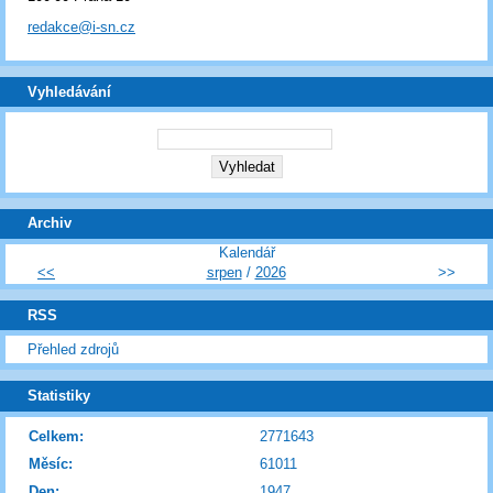
redakce@i-sn.cz
Vyhledávání
Archiv
Kalendář
<<
srpen
/
2026
>>
RSS
Přehled zdrojů
Statistiky
Celkem:
2771643
Měsíc:
61011
Den:
1947