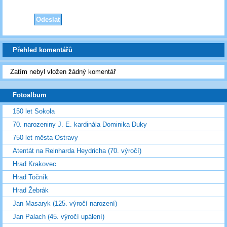
Přehled komentářů
Zatím nebyl vložen žádný komentář
Fotoalbum
150 let Sokola
70. narozeniny J. E. kardinála Dominika Duky
750 let města Ostravy
Atentát na Reinharda Heydricha (70. výročí)
Hrad Krakovec
Hrad Točník
Hrad Žebrák
Jan Masaryk (125. výročí narození)
Jan Palach (45. výročí upálení)