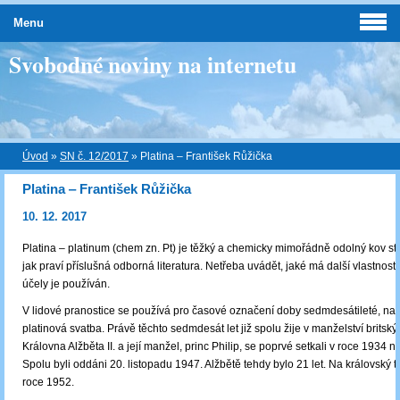
Menu
Svobodné noviny na internetu
Úvod
»
SN č. 12/2017
»
Platina ‒ František Růžička
Platina ‒ František Růžička
10. 12. 2017
Platina – platinum (chem zn. Pt) je těžký a chemicky mimořádně odolný kov stř
jak praví příslušná odborná literatura. Netřeba uvádět, jaké má další vlastnosti
účely je používán.
V lidové pranostice se používá pro časové označení doby sedmdesátileté, nap
platinová svatba. Právě těchto sedmdesát let již spolu žije v manželství britský
Královna Alžběta II. a její manžel, princ Philip, se poprvé setkali v roce 1934 na
Spolu byli oddáni 20. listopadu 1947. Alžbětě tehdy bylo 21 let. Na královský t
roce 1952.