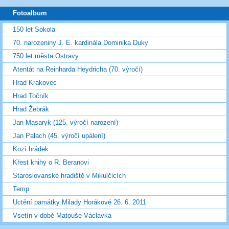
Fotoalbum
150 let Sokola
70. narozeniny J. E. kardinála Dominika Duky
750 let města Ostravy
Atentát na Reinharda Heydricha (70. výročí)
Hrad Krakovec
Hrad Točník
Hrad Žebrák
Jan Masaryk (125. výročí narození)
Jan Palach (45. výročí upálení)
Kozí hrádek
Křest knihy o R. Beranovi
Staroslovanské hradiště v Mikulčicích
Temp
Uctění památky Milady Horákové 26. 6. 2011
Vsetín v době Matouše Václavka