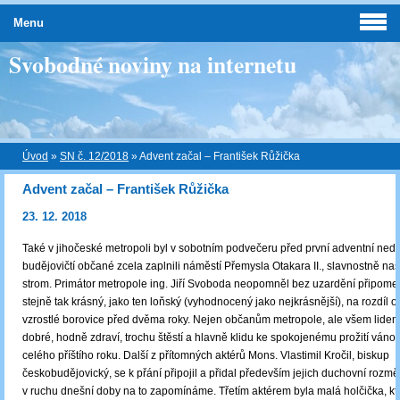
Menu
Svobodné noviny na internetu
Úvod
»
SN č. 12/2018
»
Advent začal – František Růžička
Advent začal – František Růžička
23. 12. 2018
Také v jihočeské metropoli byl v sobotním podvečeru před první adventní nedě
budějovičtí občané zcela zaplnili náměstí Přemysla Otakara II., slavnostně na
strom. Primátor metropole ing. Jiří Svoboda neopomněl bez uzardění připomen
stejně tak krásný, jako ten loňský (vyhodnocený jako nejkrásnější), na rozdíl o
vzrostlé borovice před dvěma roky. Nejen občanům metropole, ale všem lidem
dobré, hodně zdraví, trochu štěstí a hlavně klidu ke spokojenému prožití váno
celého příštího roku. Další z přítomných aktérů Mons. Vlastimil Kročil, biskup
českobudějovický, se k přání připojil a přidal především jejich duchovní rozmě
v ruchu dnešní doby na to zapomínáme. Třetím aktérem byla malá holčička, k