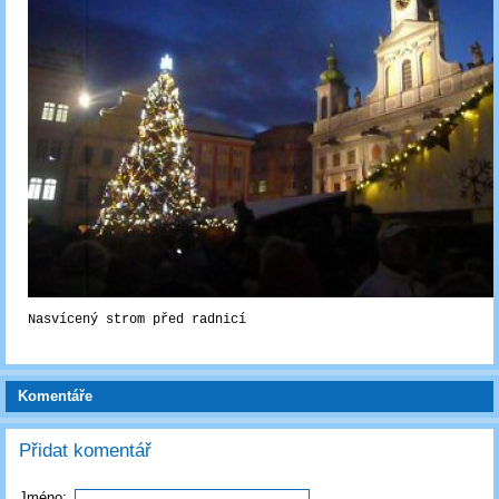
Nasvícený strom před radnicí
Komentáře
Přidat komentář
Jméno: