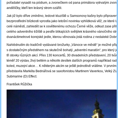
pořadatel vysadil na pódium, a zvonečkem od pana primátora vytrvalým zvoně
andělíčky, kteří ten krásný strom ozářili.
Jak již bylo dříve zmíněno, ledové kluziště u Samsonovy kašny bylo připraveno
bezprostřední blízkosti vyrostla jako letošní novinka vyhlídková věž, ze které 
celé náměstí, zahledět se k osvětlenému ochozu Černé věže, odkud zase přilet
celého adventního tržiště a pestře blikajících světýlek krásného vánočního st
dvanáctimetrové korejské jedle, kterou věnovala jistá rodina z nedaleké Dobr
Nahlédnutím do tradičně vydávané brožurky „Vánoce ve městě“ je možné připr
s dostatečným předstihem na skutečně bohatý „adventní maratón“, pro který j
tři stovky různých akcí. Přes 130 koncertů, 30 divadelních představení, 20 tvůrč
téměř 20 výstav, živý betlém a několik desítek dalších programů například radn
koled, muzejní akce… K některým akcím se ještě jednotlivě vrátíme. V prvním 
představila Markéta Bednářová se saxofonistou Martinem Vaverkou, Velký ZU
Submarine (D) Effect.
František Růžička