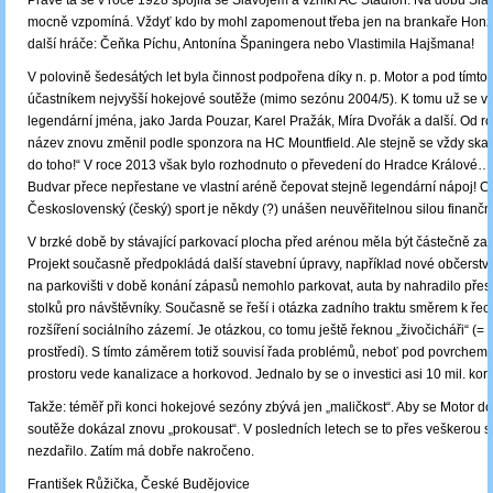
Právě ta se v roce 1928 spojila se Slavojem a vznikl AC Stadion. Na dobu Sla
mocně vzpomíná. Vždyť kdo by mohl zapomenout třeba jen na brankaře Honz
další hráče: Čeňka Píchu, Antonína Španingera nebo Vlastimila Hajšmana!
V polovině šedesátých let byla činnost podpořena díky n. p. Motor a pod tímto
účastníkem nejvyšší hokejové soutěže (mimo sezónu 2004/5). K tomu už se vá
legendární jména, jako Jarda Pouzar, Karel Pražák, Míra Dvořák a další. Od r
název znovu změnil podle sponzora na HC Mountfield. Ale stejně se vždy ska
do toho!“ V roce 2013 však bylo rozhodnuto o převedení do Hradce Králové
Budvar přece nepřestane ve vlastní aréně čepovat stejně legendární nápoj! C
Československý (český) sport je někdy (?) unášen neuvěřitelnou silou finančn
V brzké době by stávající parkovací plocha před arénou měla být částečně za
Projekt současně předpokládá další stavební úpravy, například nové občerstve
na parkovišti v době konání zápasů nemohlo parkovat, auta by nahradilo přes
stolků pro návštěvníky. Současně se řeší i otázka zadního traktu směrem k řece
rozšíření sociálního zázemí. Je otázkou, co tomu ještě řeknou „živočicháři“ (= ú
prostředí). S tímto záměrem totiž souvisí řada problémů, neboť pod povrche
prostoru vede kanalizace a horkovod. Jednalo by se o investici asi 10 mil. kor
Takže: téměř při konci hokejové sezóny zbývá jen „maličkost“. Aby se Motor do
soutěže dokázal znovu „prokousat“. V posledních letech se to přes veškerou 
nezdařilo. Zatím má dobře nakročeno.
František Růžička, České Budějovice