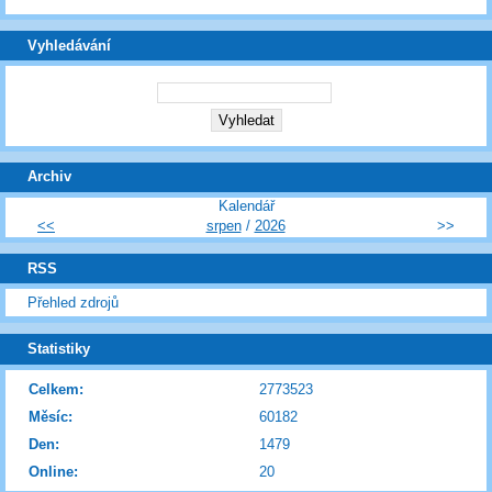
Vyhledávání
Archiv
Kalendář
<<
srpen
/
2026
>>
RSS
Přehled zdrojů
Statistiky
Celkem:
2773523
Měsíc:
60182
Den:
1479
Online:
20