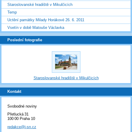
Staroslovanské hradiště v Mikulčicích
Temp
Uctění památky Milady Horákové 26. 6. 2011
Vsetín v době Matouše Václavka
Poslední fotografie
Staroslovanské hradiště v Mikulčicích
Kontakt
Svobodné noviny
Přetlucká 31
100 00 Praha 10
redakce@i-sn.cz