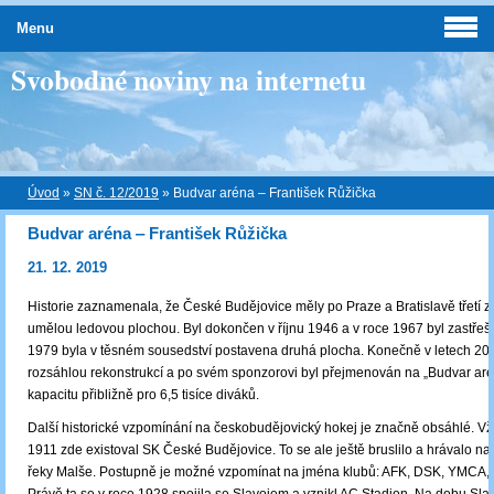
Menu
Svobodné noviny na internetu
Úvod
»
SN č. 12/2019
»
Budvar aréna ‒ František Růžička
Budvar aréna ‒ František Růžička
21. 12. 2019
Historie zaznamenala, že České Budějovice měly po Praze a Bratislavě třetí z
umělou ledovou plochou. Byl dokončen v říjnu 1946 a v roce 1967 byl zastřeš
1979 byla v těsném sousedství postavena druhá plocha. Konečně v letech 20
rozsáhlou rekonstrukcí a po svém sponzorovi byl přejmenován na „Budvar ar
kapacitu přibližně pro 6,5 tisíce diváků.
Další historické vzpomínání na českobudějovický hokej je značně obsáhlé. Vžd
1911 zde existoval SK České Budějovice. To se ale ještě bruslilo a hrávalo n
řeky Malše. Postupně je možné vzpomínat na jména klubů: AFK, DSK, YMCA,