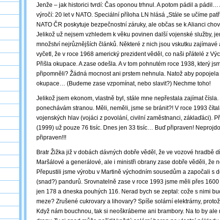
Jenže ‒ jak historici tvrdí: Čas oponou trhnul. A potom pádil a pádil
výročí: 20 let v NATO. Speciální příloha LN hlásá „Stále se učíme patři
NATO ČR poskytuje bezpečnostní záruky, ale občas se k Alianci c
Jelikož už nejsem vzhledem k věku povinen další vojenské služby, jen
množství nejrůznějších článků. Některé z nich jsou vskutku zajímavé
vyčetl, že v roce 1968 americký prezident věděl, co naši přátelé z Výc
Přišla okupace. A zase odešla. A v tom pohnutém roce 1938, který jsm
připomněli? Žádná mocnost ani prstem nehnula. Natož aby popojela s 
okupace… (Budeme zase vzpomínat, nebo slavit?) Nechme toho!
Jelikož jsem ekonom, vlastně byl, stále mne nepřestala zajímat čísla
ponechávám stranou. Měli, neměli, jsme se bránit?! V roce 1993 čítal
vojenských hlav (vojáci z povolání, civilní zaměstnanci, záklaďáci). 
(1999) už pouze 76 tisíc. Dnes jen 33 tisíc… Buď připraven! Neprojdo
připraven!!!
Bratr Žižka již v dobách dávných dobře věděl, že ve vozové hradbě dř
Maršálové a generálové, ale i ministři obrany zase dobře věděli, že 
Přepustili jsme výrobu v Martině východním sousedům a započali s
(snad?) pandurů. Srovnatelně zase v roce 1993 jsme měli přes 1600 
jen 178 a dneska pouhých 116. Nerad bych se zeptal: cože s nimi 
meze? Zrušené cukrovary a lihovary? Spíše solární elektrárny, protože
Když nám bouchnou, tak si neoškrábeme ani brambory. Na to by ale 