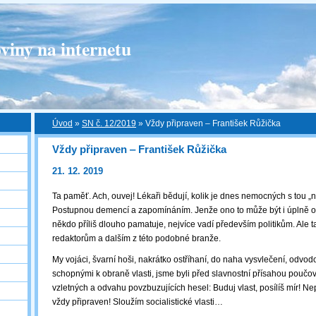
viny na internetu
Úvod
»
SN č. 12/2019
»
Vždy připraven ‒ František Růžička
Vždy připraven ‒ František Růžička
21. 12. 2019
Ta paměť. Ach, ouvej! Lékaři bědují, kolik je dnes nemocných s tou 
Postupnou demencí a zapomínáním. Jenže ono to může být i úplně ob
někdo příliš dlouho pamatuje, nejvíce vadí především politikům. Ale 
redaktorům a dalším z této podobné branže.
My vojáci, švarní hoši, nakrátko ostříhaní, do naha vysvlečení, odvo
schopnými k obraně vlasti, jsme byli před slavnostní přísahou poučov
vzletných a odvahu povzbuzujících hesel: Buduj vlast, posílíš mír! Ne
vždy připraven! Sloužím socialistické vlasti…