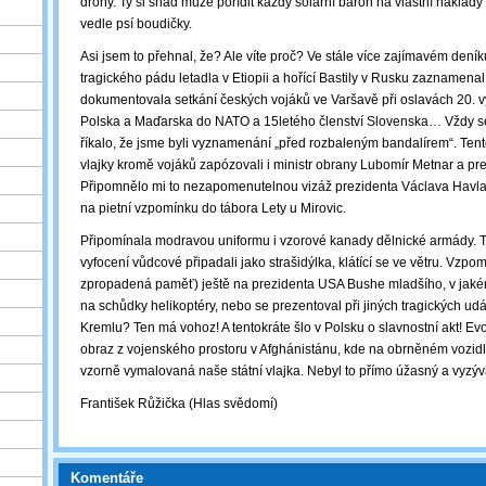
drony. Ty si snad může pořídit každý solární baron na vlastní nákla
vedle psí boudičky.
Asi jsem to přehnal, že? Ale víte proč? Ve stále více zajímavém de
tragického pádu letadla v Etiopii a hořící Bastily v Rusku zaznamenal f
dokumentovala setkání českých vojáků ve Varšavě při oslavách 20. v
Polska a Maďarska do NATO a 15letého členství Slovenska… Vždy se
říkalo, že jsme byli vyznamenání „před rozbaleným bandalírem“. Tento
vlajky kromě vojáků zapózovali i ministr obrany Lubomír Metnar a pr
Připomnělo mi to nezapomenutelnou vizáž prezidenta Václava Havla, 
na pietní vzpomínku do tábora Lety u Mirovic.
Připomínala modravou uniformu i vzorové kanady dělnické armády. T
vyfocení vůdcové připadali jako strašidýlka, klátící se ve větru. Vzpo
zpropadená paměť) ještě na prezidenta USA Bushe mladšího, v jaké
na schůdky helikoptéry, nebo se prezentoval při jiných tragických ud
Kremlu? Ten má vohoz! A tentokráte šlo v Polsku o slavnostní akt! Ev
obraz z vojenského prostoru v Afghánistánu, kde na obrněném vozid
vzorně vymalovaná naše státní vlajka. Nebyl to přímo úžasný a vyzýva
František Růžička (Hlas svědomí)
Komentáře