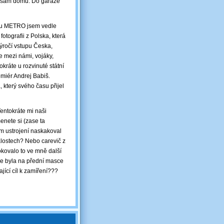
dy sám domů. Do garáže
níku METRO jsem vedle
otografii z Polska, která
ýročí vstupu Česka,
 mezi námi, vojáky,
kráte u rozvinuté státní
emiér Andrej Babiš.
který svého času přijel
entokráte mi naši
menete si (zase ta
m ustrojení naskakoval
álostech? Nebo carevič z
okovalo to ve mně další
le byla na přední masce
jící cíl k zamíření???