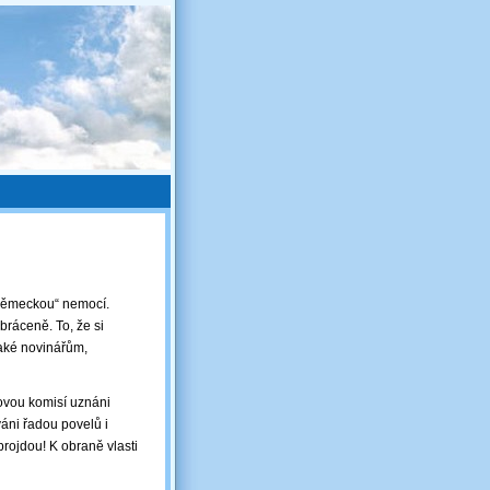
„německou“ nemocí.
ráceně. To, že si
také novinářům,
dovou komisí uznáni
áni řadou povelů i
projdou! K obraně vlasti