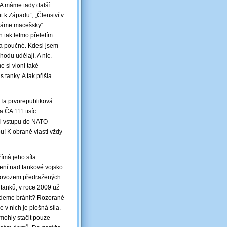
… A máme tady další
t k Západu“, „Členství v
hováme macešsky“…
 tak letmo přeletím
 a poučné. Kdesi jsem
hodu udělají. A nic.
e si vloni také
tanky. A tak přišla
. Ta prvorepubliková
a ČA 111 tisíc
Při vstupu do NATO
u! K obraně vlasti vždy
ímá jeho síla.
není nad tankové vojsko.
 dovozem předražených
tanků, v roce 2009 už
budeme bránit? Rozorané
 v nich je plošná síla.
mohly stačit pouze