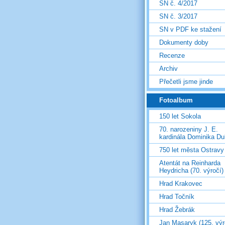
SN č. 4/2017
SN č. 3/2017
SN v PDF ke stažení
Dokumenty doby
Recenze
Archiv
Přečetli jsme jinde
Fotoalbum
150 let Sokola
70. narozeniny J. E.
kardinála Dominika D
750 let města Ostravy
Atentát na Reinharda
Heydricha (70. výročí)
Hrad Krakovec
Hrad Točník
Hrad Žebrák
Jan Masaryk (125. výr