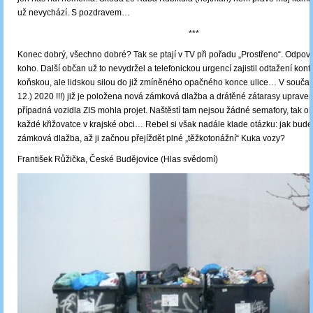
už nevychází. S pozdravem…
***
Konec dobrý, všechno dobré? Tak se ptají v TV při pořadu „Prostřeno“. Odpově
koho. Další občan už to nevydržel a telefonickou urgencí zajistil odtažení kont
koňskou, ale lidskou silou do již zmíněného opačného konce ulice… V souča
12.) 2020 !!!) již je položena nová zámková dlažba a drátěné zátarasy upraven
případná vozidla ZIS mohla projet. Naštěstí tam nejsou žádné semafory, tak o
každé křižovatce v krajské obci… Rebel si však nadále klade otázku: jak bude
zámková dlažba, až ji začnou přejíždět plné „těžkotonážní“ Kuka vozy?
František Růžička, České Budějovice (Hlas svědomí)