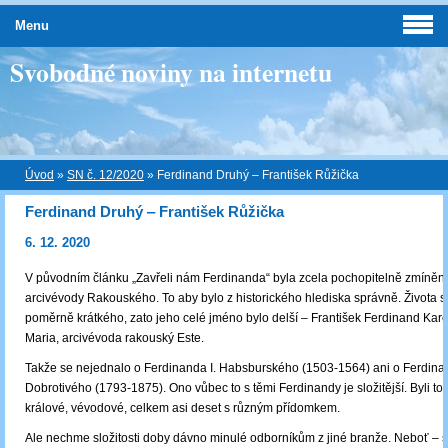
Menu
Svobodné noviny na internetu
Úvod
»
SN č. 12/2020
»
Ferdinand Druhý ‒ František Růžička
Ferdinand Druhý ‒ František Růžička
6. 12. 2020
V původním článku „Zavřeli nám Ferdinanda“ byla zcela pochopitelně zmíně
arcivévody Rakouského. To aby bylo z historického hlediska správně. Života s
poměrně krátkého, zato jeho celé jméno bylo delší – František Ferdinand Kare
Maria, arcivévoda rakouský Este.
Takže se nejednalo o Ferdinanda I. Habsburského (1503-1564) ani o Ferdinan
Dobrotivého (1793-1875). Ono vůbec to s těmi Ferdinandy je složitější. Byli to 
králové, vévodové, celkem asi deset s různým přídomkem.
Ale nechme složitosti doby dávno minulé odborníkům z jiné branže. Neboť – s