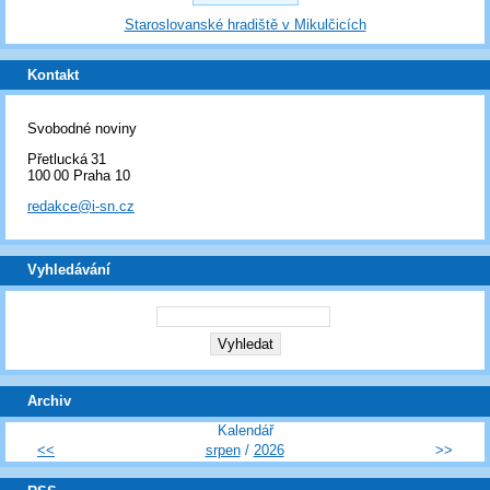
Staroslovanské hradiště v Mikulčicích
Kontakt
Svobodné noviny
Přetlucká 31
100 00 Praha 10
redakce@i-sn.cz
Vyhledávání
Archiv
Kalendář
<<
srpen
/
2026
>>