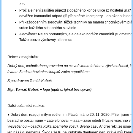
ZIS.
Proč ale není zajištěn příjezd z opačného konce ulice (z Kostelní ul.)?
odvážen komunální odpad (tři přeplněné kontejnery ‒ doloženo fotodo
Při každodenním sledování těžké techniky na malém chodníkovém plá
srdce každého schopného stavitele.
A dovětek? Nejen podobných, ale daleko horších chodníků je v metrop
Takže pouze výmluvný alibismus.
─────
Rekce z magistrátu:
Dobrý den, technik dnes proveden na stavbě kontrolní den a zjistí možnosti, kt
úvahu. S odstraňováním sloupků zatím nepočítáme.
S pozdravem Tomáš Kubeš
Mgr. Tomáš Kubeš + logo (opět originál bez oprav)
─────
Další občanská reakce:
● Dobrý den, reaguji milým sdělením. Páteční ráno 20. 11. 2020: Přijeli jsme ‒ 
bezradně postáli jsme – zatelefonovali ‒ aaa ‒ zase odjeli !! (už je všechno v pr
vysvětlenou – osádka Kuka sběrného vozu).
Svého času Andrej řekl, že jsme 
jen nás řídí nemehla. Škoda že Kuba Kubikula (hejtman) není právě můj kama