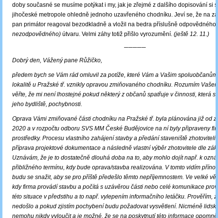
doby současné se musíme potýkat i my, jak je zřejmé z dalšího dopisování si 
jihočeské metropole ohledně jednoho uzavřeného chodníku. Jeví se, že na za
pan primátor reagoval bezodkladně a vložil na bedra příslušně odpovědného
nezodpovědného)
útvaru. Velmi záhy totiž přišlo vyrozumění.
(ještě 12. 11.)
─────
Dobrý den, Vážený pane Růžičko,
předem bych se Vám rád omluvil za potíže, které Vám a Vašim spoluobčanům 
lokalitě u Pražské tř. vznikly opravou zmiňovaného chodníku. Rozumím Vaše
věřte, že mi není lhostejné pokud některý z občanů spatřuje v činnosti, která s
jeho bydliště, pochybnosti.
Oprava Vámi zmiňované části chodníku na Pražské tř. byla plánována již od z
2020 a v rozpočtu odboru SVS MM České Budějovice na ní byly připraveny fi
prostředky. Procesu vlastního zahájení stavby a předání staveniště zhotoviteli
příprava projektové dokumentace a následně vlastní výběr zhotovitele dle zák
Uznávám, že je to dostatečně dlouhá doba na to, aby mohlo dojít např. k ozn
přibližného termínu, kdy bude oprava/stavba realizována. V tomto vidím příno
budu se snažit, aby se pro příště předešlo těmto nepříjemnostem. Ve velké vět
kdy firma provádí stavbu a počítá s uzávěrou části nebo celé komunikace pr
této situace v předstihu a to např. vylepením informačního letáčku. Prověřím, 
nedošlo a pokud zjistím pochybení budu požadovat vysvětlení. Nicméně lidský
nemohu nikdy vyloučit a je možné, že se na poskytnutí této informace opomně