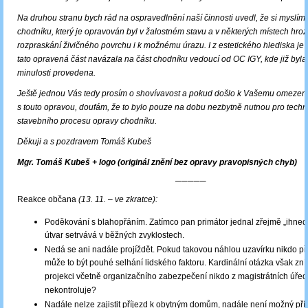
Na druhou stranu bych rád na ospravedlnění naší činnosti uvedl, že si myslím
chodníku, který je opravován byl v žalostném stavu a v některých místech hro
rozpraskání živičného povrchu i k možnému úrazu. I z estetického hlediska je
tato opravená část navázala na část chodníku vedoucí od OC IGY, kde již byla
minulosti provedena.
Ještě jednou Vás tedy prosím o shovívavost a pokud došlo k Vašemu omezení,
s touto opravou, doufám, že to bylo pouze na dobu nezbytně nutnou pro techn
stavebního procesu opravy chodníku.
Děkuji a s pozdravem Tomáš Kubeš
Mgr. Tomáš Kubeš + logo (originál znění bez opravy pravopisných chyb)
─────
Reakce občana
(13. 11. – ve zkratce):
Poděkování s blahopřáním. Zatímco pan primátor jednal zřejmě „ihned“
útvar setrvává v běžných zvyklostech.
Nedá se ani nadále projíždět. Pokud takovou náhlou uzavírku nikdo p
může to být pouhé selhání lidského faktoru. Kardinální otázka však zní
projekci včetně organizačního zabezpečení nikdo z magistrátních úřed
nekontroluje?
Nadále nelze zajistit příjezd k obytným domům, nadále není možný příj