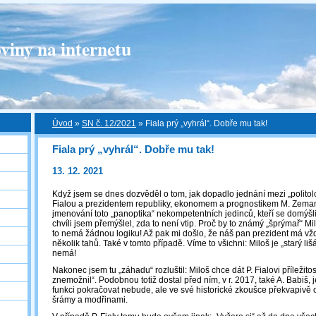
viny na internetu
Úvod
»
SN č. 12/2021
»
Fiala prý „vyhrál“. Dobře mu tak!
Fiala prý „vyhrál“. Dobře mu tak!
13. 12. 2021
Když jsem se dnes dozvěděl o tom, jak dopadlo jednání mezi „politol
Fialou a prezidentem republiky, ekonomem a prognostikem M. Zem
jmenování toto „panoptika“ nekompetentních jedinců, kteří se domýšli
chvíli jsem přemýšlel, zda to není vtip. Proč by to známý „šprýmař“ Mi
to nemá žádnou logiku! Až pak mi došlo, že náš pan prezident má v
několik tahů. Také v tomto případě. Víme to všichni: Miloš je „starý liš
nemá!
Nakonec jsem tu „záhadu“ rozluštil: Miloš chce dát P. Fialovi příležitos
znemožnil“. Podobnou totiž dostal před ním, v r. 2017, také A. Babiš, 
funkci pokračovat nebude, ale ve své historické zkoušce překvapivě 
šrámy a modřinami.