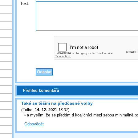
Text:
Přehled komentářů
Také se těším na předčasné volby
(
Falka
,
14. 12. 2021
13:37
)
- a myslím, že se předtím ti koaličníci mezi sebou minimálně po
Odpovědět