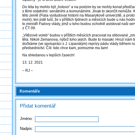
Do léta by mohlo být „hotovo“ a na podzim by se mohly konat předča
s těmi ostatními: senátními a komunálními. Jinak to skončit nemůže. 
této země (Fiala vystudoval historii na Masarykově univerzitě, a pro
mohl), ten jistě tuší, že v příštích týdnech a měsících bude u nás hodn
to ministři Fialovy vlády, jimž u toho budou ochotně asistovat naši serv
z ČT 09.
„Vítězové voleb“ budou v příštích měsících pracovat na slibované „zm
těla. Nikoli Zemanova, nýbrž toho jejich. Bude to masakr. Hrozí nám t
dočkáme (ve spolupráci s J. Lipavským) reprízy pádu vlády během 
předsednictví. Čili: kdo chce kam, pomozme mu tam!
Na shledanou v lepších časech!
13. 12. 2021
‒ RJ ‒
Komentáře
Přidat komentář
Jméno:
Nadpis: