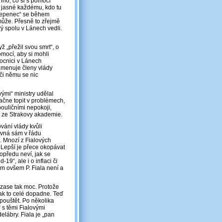
hno, co si s pomocí
t jasné každému, kdo tu
slepenec“ se během
může. Přesně to zřejmě
ý spolu v Lánech vedli.
ž „přežil svou smrt“, o
vomocí, aby si mohli
ocnici v Lánech
jmenuje členy vlády
či němu se nic
vými“ ministry udělal
ačne topit v problémech,
pouličními nepokoji,
m“ ze Strakovy akademie.
ání vlády kvůli
ovná sám v řádu
. Mnozí z Fialových
. Lepší je přece okopávat
opředu neví, jak se
19“, ale i o inflaci či
ím ovšem P. Fiala není a
 zase tak moc. Protože
 jak to celé dopadne. Teď
pouštět. Po několika
“ s těmi Fialovými
lábry. Fiala je „pan