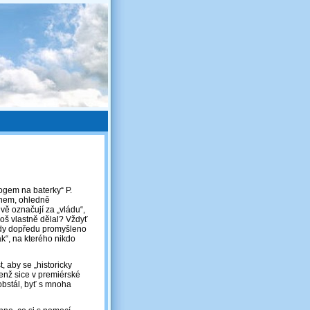
ogem na baterky“ P.
anem, ohledně
vě označují za „vládu“,
loš vlastně dělal? Vždyť
ždy dopředu promyšleno
ák“, na kterého nikdo
t, aby se „historicky
jenž sice v premiérské
obstál, byť s mnoha