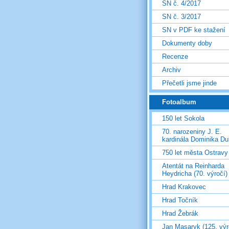
SN č. 4/2017
SN č. 3/2017
SN v PDF ke stažení
Dokumenty doby
Recenze
Archiv
Přečetli jsme jinde
Fotoalbum
150 let Sokola
70. narozeniny J. E.
kardinála Dominika D
750 let města Ostravy
Atentát na Reinharda
Heydricha (70. výročí)
Hrad Krakovec
Hrad Točník
Hrad Žebrák
Jan Masaryk (125. výr