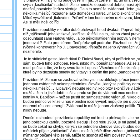
V případě P. Fialy tomu bude ovšem jinak: „Vyžere si“ až do dna všec
svých „koaličníků“ nadrobil. Že to nemůže dopadnout dobře, musí bý
dnešní, povolební hrůzu sleduje. Fiala to nemůže zvládnout. Jeho „
několika měsíců rozpadne jako domeček z karet. Jinak to skončit ne
Miloš vysvětloval „fialovému Péťovi“ v tom hodinovém rozhovoru, kter
Asi si měli hoši co říci.
Prezident republiky v krátké době překvapil hned dvakrát. Poprvé, kdy
níž „sýčkovali“ jeho kritikové, kteří se už těšili na to, jak ho zbaví pra
odsouhlasit sami Fialovu vládu, a po několikatýdenním pobytu v nem
jmenoval P. Fialu premiérem. Teď překvapil podruhé. Rozhodl se, že 
(včetně kontroverzního J. Lipavského), třebaže na jeho výhradách vů
nezměnilo.
Je to státnické gesto, které dává P. Fialovi šanci, aby si pořádek se „s
sám, bude-li toho schopen. Ne-li, nikdo mu pomáhat nebude. Až se z
musí počítat s tím, že brzy svou funkci opustí. Všechno může skončit 
které by ho dozajista smetly do Vltavy i s celým tím jeho „panoptike
Prezident M. Zeman se zachoval velkoryse: nezablokuje přece jmenov
jednomu evidentně nekompetentnímu člověku, který se politicky odr
několika měsíců. J. Lipavský nebude jediný, kdo brzy skončí ve vládě
mužů a žen to jistě dobře tuší, a proto se jim do vládnutí moc nechce
kotníky A. Babišovi – než se pustit do samostatného vládnutí. Nikdo d
budou jednotlivé krize u nás v příštím roce vyvíjet: nepůjde jen o „covid-
enormní růst cen energií. Zvládnout to může jenom zkušený politik. T
nikdy nebude.
Dnešní rozhodnutí prezidenta republiky mě trochu překvapilo, ale ne
jeho politickou kariéru pozorně sleduji již od roku 1989, je mi jasné,
se bude čekat na chyby, kterých se jednotliví členové vlády budou do
měsících přijde „zúčtování“. A dost možná ještě dříve začnou „účtovat
nýmandy občané této země. Může to skončit až těmi pověstnými kande
Opatrný“: je si toho dobře vědom.