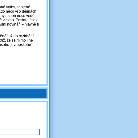
sné volby, spojené
Kdo něco ví o dějinách
to by aspoň něco vědět
ě veselo. Postarají se o
ilní novináři – hlavně ti
ěně“ až do roztrhání
otiž, že se mimo jiné
našeho „evropského“