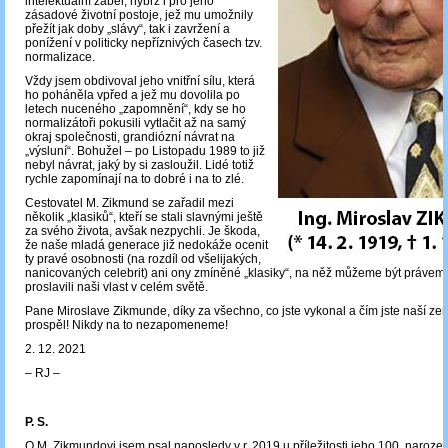
intelektuální záběr, nýbrž i pro jeho
zásadové životní postoje, jež mu umožnily
přežít jak doby „slávy“, tak i zavržení a
ponížení v politicky nepříznivých časech tzv.
normalizace.
Vždy jsem obdivoval jeho vnitřní sílu, která
ho poháněla vpřed a jež mu dovolila po
letech nuceného „zapomnění“, kdy se ho
normalizátoři pokusili vytlačit až na samý
okraj společnosti, grandiózní návrat na
„výsluní“. Bohužel – po Listopadu 1989 to již
nebyl návrat, jaký by si zasloužil. Lidé totiž
rychle zapomínají na to dobré i na to zlé.
Cestovatel M. Zikmund se zařadil mezi
několik „klasiků“, kteří se stali slavnými ještě
za svého života, avšak nezpychli. Je škoda,
že naše mladá generace již nedokáže ocenit
ty pravé osobnosti (na rozdíl od všelijakých,
nanicovaných celebrit) ani ony zmíněné „klasiky“, na něž můžeme být právem h
proslavili naši vlast v celém světě.
Pane Miroslave Zikmunde, díky za všechno, co jste vykonal a čím jste naší zem
prospěl! Nikdy na to nezapomeneme!
2. 12. 2021
‒ RJ ‒
P. S.
O M. Zikmundovi jsem psal naposledy v r. 2019 u příležitosti jeho 100. naroze