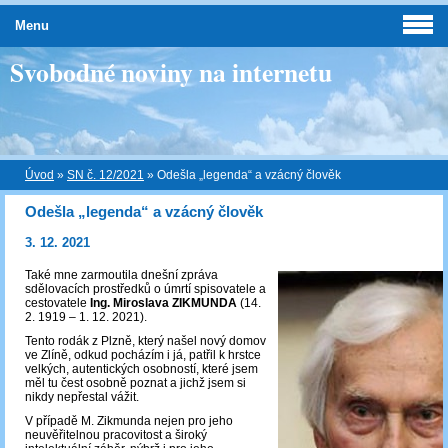
Menu
Svobodné noviny na internetu
Úvod
»
SN č. 12/2021
»
Odešla „legenda“ a vzácný člověk
Odešla „legenda“ a vzácný člověk
3. 12. 2021
Také mne za
rmoutila dnešní zpráva
sdělovacích prostředků o úmrtí spisovatele a
ce
s
tovatele
I
ng. Mirosla
va
ZIKMUNDA
(14.
2. 1919 – 1. 12. 2021).
Tento rodák z Plzně, který našel nový domov
ve Zlíně, odkud pocházím i já, patřil k hrstce
velkých, autentických osobností, které jsem
měl tu čest osobně poznat a jichž jsem si
nikdy nepřestal vážit.
V případě M. Zikmunda nejen pro jeho
neuvěřitelnou pracovitost a široký