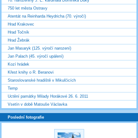
70. narozeniny J. E. kardinála Dominika Duky
750 let města Ostravy
Atentát na Reinharda Heydricha (70. výročí)
Hrad Krakovec
Hrad Točník
Hrad Žebrák
Jan Masaryk (125. výročí narození)
Jan Palach (45. výročí upálení)
Kozí hrádek
Křest knihy o R. Beranovi
Staroslovanské hradiště v Mikulčicích
Temp
Uctění památky Milady Horákové 26. 6. 2011
Vsetín v době Matouše Václavka
Poslední fotografie