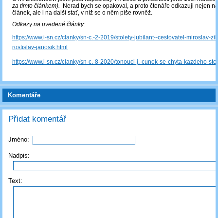
za tímto článkem).
Nerad bych se opakoval, a proto čtenáře odkazuji nejen na 
článek, ale i na další stať, v níž se o něm píše rovněž.
Odkazy na uvedené články:
https://www.i-sn.cz/clanky/sn-c.-2-2019/stolety-jubilant--cestovatel-miroslav-zi
rostislav-janosik.html
https://www.i-sn.cz/clanky/sn-c.-8-2020/tonouci-j.-cunek-se-chyta-kazdeho-steb
Komentáře
Přidat komentář
Jméno:
Nadpis:
Text: