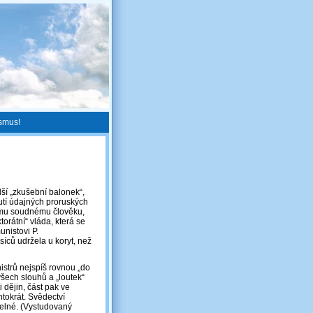
ismus!
ší „zkušební balonek“,
nutí údajných proruských
dému soudnému člověku,
torátní“ vláda, která se
nistovi P.
íců udržela u koryt, než
istrů nejspíš rovnou „do
všech slouhů a „loutek“
 dějin, část pak ve
ntokrát. Svědectví
telné. (Vystudovaný