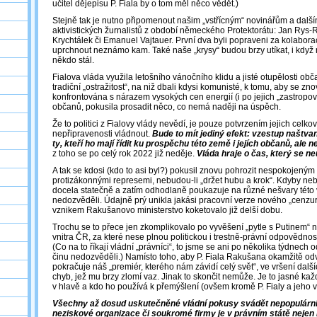
učitel dějepisu P. Fiala by o tom měl něco vědět.)
Stejně tak je nutno připomenout našim „vstřícným“ novinářům a dalš
aktivistických žurnalistů z období německého Protektorátu: Jan Rys-
Krychtálek či Emanuel Vajtauer. První dva byli popraveni za kolaborac
uprchnout neznámo kam. Také naše „krysy“ budou brzy utíkat, i když n
někdo stál.
Fialova vláda využila letošního vánočního klidu a jisté otupělosti ob
tradiční „ostražitost“, na niž dbali kdysi komunisté, k tomu, aby se zn
konfrontována s nárazem vysokých cen energií (i po jejich „zastropo
občanů, pokusila prosadit něco, co nemá naději na úspěch.
Že to politici z Fialovy vlády nevědí, je pouze potvrzením jejich celk
nepřipravenosti vládnout.
Bude to mít jediný efekt: vzestup naštvan
ty, kteří ho mají řídit ku prospěchu této země i jejích občanů, ale n
z toho se po celý rok 2022 již neděje.
Vláda hraje o čas, který se ne
A tak se kdosi (kdo to asi byl?) pokusil znovu pohrozit nespokojen
protizákonnými represemi, nebudou-li „držet hubu a krok“. Kdyby neb
docela statečně a zatím odhodlaně poukazuje na různé nešvary této 
nedozvěděli. Údajně prý unikla jakási pracovní verze nového „cenzur
vznikem Rakušanovo ministerstvo koketovalo již delší dobu.
Trochu se to přece jen zkomplikovalo po vyvěšení „pytle s Putinem“ n
vnitra ČR, za které nese plnou politickou i trestně-právní odpovědno
(Co na to říkají vládní „právníci“, to jsme se ani po několika týdnech 
činu nedozvěděli.) Namísto toho, aby P. Fiala Rakušana okamžitě odv
pokračuje náš „premiér, kterého nám závidí celý svět“, ve vršení další
chyb, jež mu brzy zlomí vaz. Jinak to skončit nemůže. Je to jasné 
v hlavě a kdo ho používá k přemýšlení (ovšem kromě P. Fialy a jeho v
Všechny až dosud uskutečněné vládní pokusy svádět nepopulární 
neziskové organizace či soukromé firmy je v právním státě nejen 