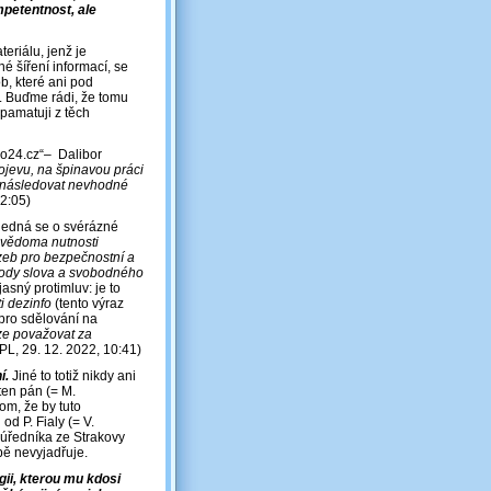
petentnost, ale
eriálu, jenž je
 šíření informací, se
, které ani pod
. Buďme rádi, že tomu
e pamatuji z těch
ho24.cz“‒ Dalibor
ojevu, na špinavou práci
ronásledovat nevhodné
22:05)
 (jedná se o svérázné
e vědoma nutnosti
ozeb pro bezpečnostní a
obody slova a svobodného
asný protimluv: je to
i dezinfo
(tento výraz
 pro sdělování na
lze považovat za
PL, 29. 12. 2022, 10:41)
í.
Jiné to totiž nikdy ani
ten pán (= M.
m, že by tuto
d P. Fialy (= V.
úředníka ze Strakovy
pě nevyjadřuje.
gii, kterou mu kdosi