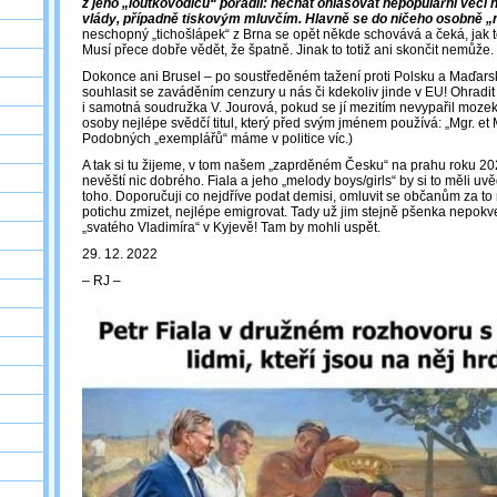
z jeho „loutkovodičů“ poradil: nechat ohlašovat nepopulární věci 
vlády, případně tiskovým mluvčím. Hlavně se do ničeho osobně „
neschopný „tichošlápek“ z Brna se opět někde schovává a čeká, jak
Musí přece dobře vědět, že špatně. Jinak to totiž ani skončit nemůže.
Dokonce ani Brusel – po soustředěném tažení proti Polsku a Maďar
souhlasit se zaváděním cenzury u nás či kdekoliv jinde v EU! Ohradit
i samotná soudružka V. Jourová, pokud se jí mezitím nevypařil mozek z
osoby nejlépe svědčí titul, který před svým jménem používá: „Mgr. et
Podobných „exemplářů“ máme v politice víc.)
A tak si tu žijeme, v tom našem „zaprděném Česku“ na prahu roku 2
nevěští nic dobrého. Fiala a jeho „melody boys/girls“ by si to měli uvě
toho. Doporučuji co nejdříve podat demisi, omluvit se občanům za to 
potichu zmizet, nejlépe emigrovat. Tady už jim stejně pšenka nepokvet
„svatého Vladimíra“ v Kyjevě! Tam by mohli uspět.
29. 12. 2022
‒ RJ ‒