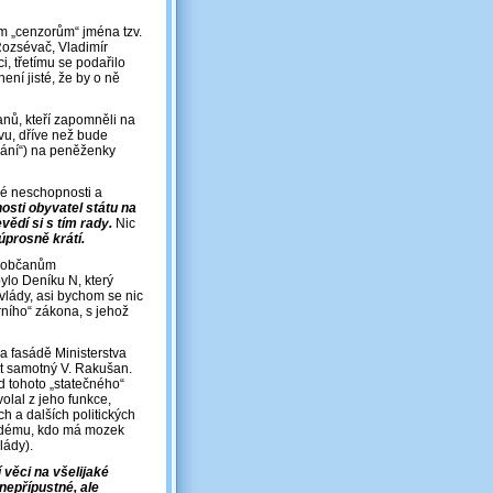
ím „cenzorům“ jména tzv.
Rozsévač, Vladimír
i, třetímu se podařilo
ení jisté, že by o ně
čanů, kteří zapomněli na
ovu, dříve než bude
vání“) na peněženky
ové neschopnosti a
osti obyvatel státu na
evědí si s tím rady.
Nic
úprosně krátí.
ým občanům
ylo Deníku N, který
vlády, asi bychom se nic
ního“ zákona, s jehož
a fasádě Ministerstva
st samotný V. Rakušan.
od tohoto „statečného“
olal z jeho funkce,
ch a dalších politických
každému, kdo má mozek
lády).
věci na všelijaké
nepřípustné, ale