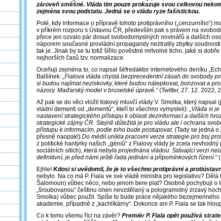
zároveň směšné. Vláda tím pouze prokazuje svou celkovou nekom
zejména svou podstatu. Jedná se o vládu ryze fašistickou.
Poté, kdy informace o přípravě tohoto protiprávního („cenzurního“) mat
v příkrém rozporu s Ústavou ČR, především pak s právem na svobodné
přece jen ozvalo pár dosud svobodomyslných novinářů a dalších osob
náporem současné provládní propagandy neztratily zbytky soudnosti
tak je. Jinak by se tu totiž šířilo pověstné mrtvolné ticho, jaké si dobř
nejhorších časů tzv. normalizace.
Oceňuji zejména to, co napsal šéfredaktor internetového deníku „Ec
Balšínek:
„Fialova vláda chystá bezprecedentní zásah do svobody pr
si budou najímat neziskovky, které budou nálepkovat, bonzovat a p
názory. Maďarský model v bruselské úpravě.“
(Twitter, 27. 12. 2022, 
Až pak se do věci vložil tiskový mluvčí vlády V. Smolka, který napsal
vládní dementi od „dementů“, kteří to všechno vymysleli):
„Vláda si j
nastavení strategického přístupu k oblasti dezinformací a dalších hr
strategické zájmy ČR. Stejně důležitá je pro vládu ale i ochrana sv
přístupu k informacím, podle toho bude postupovat.
(Tady se jedná o j
přesně naopak!)
Do médií unikla pracovní verze strategie pro boj prot
z politické hantýrky našich „géniů“ z Fialovy vlády je zcela nevhodný
sociálních sítích),
která nebyla projednána vládou. Stávající verzi ne
definitivní, je před námi ještě řada jednání a připomínkových řízení.“
(
Ejhle!
Kdosi si uvědomil, že je to všechno protiprávní a protiústavn
nebylo. Na co má P. Fiala ve své vládě ministra pro legislativu? Dělá 
Šalomoun) vůbec něco, nebo jenom bere plat? Osobně pochybuji o to
„šroubovanou“ češtinu onen nevzdělaný a pologramotný zrzavý hoch o
Smolka) vůbec použil. Spíše to bude práce nějakého bezejmenného 
akademie, případně z „kachlíkárny“. Dokonce ani P. Fiala se tak hlou
Co k tomu všemu říci na závěr?
Premiér P. Fiala opět používá strate