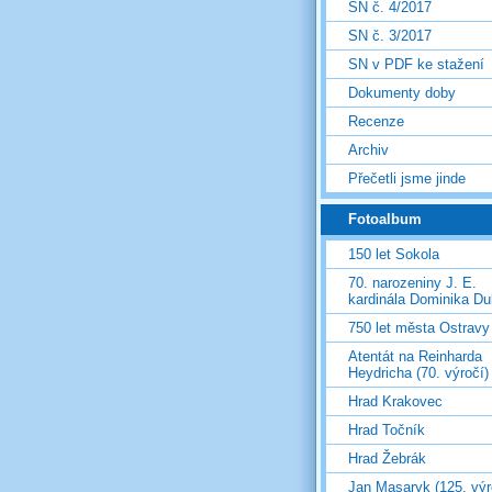
SN č. 4/2017
SN č. 3/2017
SN v PDF ke stažení
Dokumenty doby
Recenze
Archiv
Přečetli jsme jinde
Fotoalbum
150 let Sokola
70. narozeniny J. E.
kardinála Dominika D
750 let města Ostravy
Atentát na Reinharda
Heydricha (70. výročí)
Hrad Krakovec
Hrad Točník
Hrad Žebrák
Jan Masaryk (125. výr