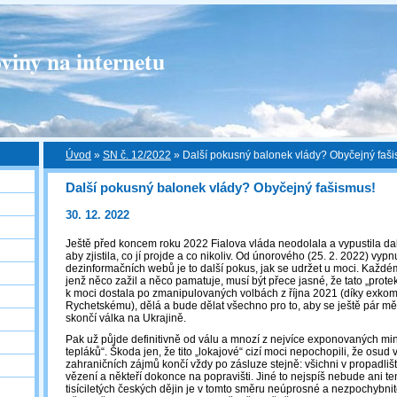
viny na internetu
Úvod
»
SN č. 12/2022
»
Další pokusný balonek vlády? Obyčejný faš
Další pokusný balonek vlády? Obyčejný fašismus!
30. 12. 2022
Ještě před koncem roku 2022 Fialova vláda neodolala a vypustila dal
aby zjistila, co jí projde a co nikoliv. Od únorového (25. 2. 2022) vyp
dezinformačních webů je to další pokus, jak se udržet u moci. Kaž
jenž něco zažil a něco pamatuje, musí být přece jasné, že tato „protek
k moci dostala po zmanipulovaných volbách z října 2021 (díky exkomu
Rychetskému), dělá a bude dělat všechno pro to, aby se ještě pár měs
skončí válka na Ukrajině.
Pak už půjde definitivně od válu a mnozí z nejvíce exponovaných min
tepláků“. Škoda jen, že tito „lokajové“ cizí moci nepochopili, že osud 
zahraničních zájmů končí vždy po zásluze stejně: všichni v propadlišti
vězení a někteří dokonce na popravišti. Jiné to nejspíš nebude ani te
tisíciletých českých dějin je v tomto směru neúprosné a nezpochybni