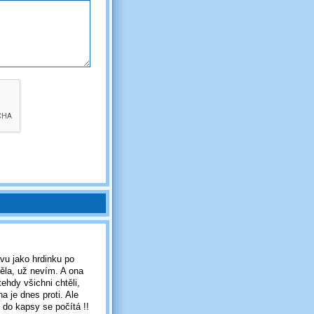
vu jako hrdinku po
ěla, už nevím. A ona
tehdy všichni chtěli,
a je dnes proti. Ale
o do kapsy se počítá !!