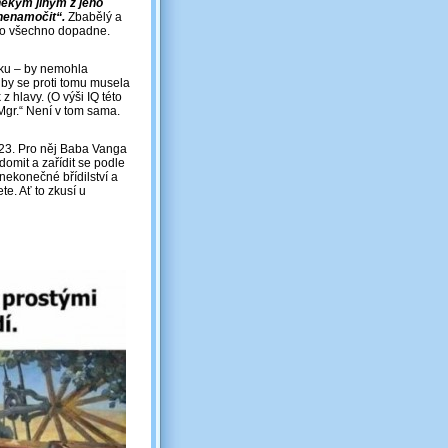
někým jiným z jeho
nenamočit“.
Zbabělý a
 to všechno dopadne.
sku – by nemohla
 by se proti tomu musela
 hlavy. (O výši IQ této
 Mgr.“ Není v tom sama.
023. Pro něj Baba Vanga
domit a zařídit se podle
nekonečné břídilství a
e. Ať to zkusí u