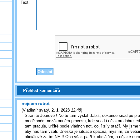
Text:
Přehled komentářů
nejsem robot
(
Vladimír svatý
,
2. 1. 2023
12:48
)
Stran té Jourové ! No tu tam vyslal Babiš, dokonce snad po prá
prodělaném nezákonném procesu, kde snad i nějakou dobu sed
tam pracuje, určitě podle vládnch not, co jí síly stačí. My jsme 
aby nás tam vzali. Dneska je situace opačná, myslím, že většin
oficiálové zatím NE !! Ona však patří k oficiálům, a nějaké eur