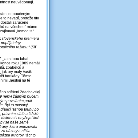
entnost neuvědomují.
erý nám, nepoučeným
e to nevadí, protože tito
 dostali zaručeně
rníků na všechno“ máme
 zajímavá „komodita“.
k slovenského premiéra
 nepřijatelný,
otalitního režimu.“
(Síť
ě „za sebou tahal
 z konce roku 1989 nemá!
ilů, zbabělců a
, jak prý malý Vašík
vět barikády. Těmto
nimi „nestojí na té
vého sdělení Zdechovský
89 nebyl žádným pučem,
vým povstáním proti
ře. Byl to masový
dřující jasnou touhu po
 právním státě a lidské
 disidenti i obyčejní lidé
, aby se naše země
trany, která omezovala
i za názory a ničila
tázka autorovi těchto