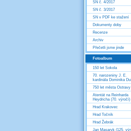
SN č. 4/2017
SN č. 3/2017
SN v PDF ke stažení
Dokumenty doby
Recenze
Archiv
Přečetli jsme jinde
Fotoalbum
150 let Sokola
70. narozeniny J. E.
kardinála Dominika D
750 let města Ostravy
Atentát na Reinharda
Heydricha (70. výročí)
Hrad Krakovec
Hrad Točník
Hrad Žebrák
Jan Masaryk (125. výr