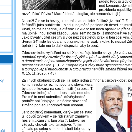
řádek: Proč si tedy o
pod komunistickým jh
prezidenta republik
rozvědčíka“ Pávka? Marně hledám logiku, ale nenacházím ji.)
Nu což! Čte se to hezky, ale není to autentické. Jelikož „tvorbu“ T. 
češtinář i jako publicista – sleduji nejméně posledních deset let, mus
První, co mě napadne, je otázka: Odkud to ten hoch opsal? To přece 
má úplně jinou slovní zásobu. Sám jsem ho za to již mnohokrát ve svýc
Jako bývalý učitel češtiny s více než třicetiletou praxí o tom cosi vím
„Forum24“ jistě lze obalamutit čímkoliv, mě však nikoliv. To nepsal Z
úplně jiný, kdo mu to dal k dispozici, aby to použil.
Zdechovského vyjádření na síti X pokračuje těmito slovy:
„Je velmi n
podobné výroky zaznívají z úst nejvyšších představitelů vlády souse
a demokracie nejsou samozřejmostí a jejich zlehčování nebo přepis
nechat bez reakce. (…) 17. listopad byl a vždy bude symbolem odvah
a touhy po lepší budoucnosti. A tuto pravdu nemůže změnit žádná pol
X, 15. 11. 2025, 7:43)
uky
Za jiných okolností bych se i já, jako jedna z mnoha tisícovek obětí p
komunistického režimu, pod tato
slova, která
byla publikována na sociální síti (na postu T.
Zdechovského), rád podepsal, ale nemohu.
Pro mě to není autentické, důvěryhodné,
protože ani údajný autor těchto slov není
z mého pohledu hodnověrnou osobou.
Je to politický komediant, který – jak se stalo
u lidovců zvykem – se řídí starým známým
heslem: „Kam vítr, tam plášť“. Lidovci se
vždycky chovali jako farizejové. To jim
zůstalo po celou stoletou historii této strany.
očí