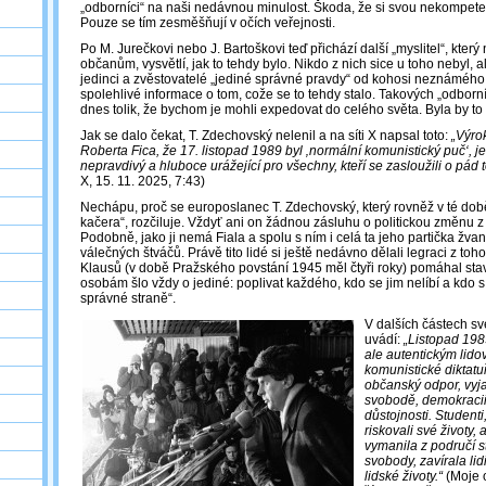
„odborníci“ na naši nedávnou minulost. Škoda, že si svou nekompet
Pouze se tím zesměšňují v očích veřejnosti.
Po M. Jurečkovi nebo J. Bartoškovi teď přichází další „myslitel“, kt
občanům, vysvětlí, jak to tehdy bylo. Nikdo z nich sice u toho nebyl, al
jedinci a zvěstovatelé „jediné správné pravdy“ od kohosi neznámého
spolehlivé informace o tom, cože se to tehdy stalo. Takových „odbo
dnes tolik, že bychom je mohli expedovat do celého světa. Byla by to
Jak se dalo čekat, T. Zdechovský nelenil a na síti X napsal toto:
„Výro
Roberta Fica, že 17. listopad 1989 byl ‚normální komunistický puč‘, je
nepravdivý a hluboce urážející pro všechny, kteří se zasloužili o pád t
X, 15. 11. 2025, 7:43)
Nechápu, proč se europoslanec T. Zdechovský, který rovněž v té dob
kačera“, rozčiluje. Vždyť ani on žádnou zásluhu o politickou změnu
Podobně, jako ji nemá Fiala a spolu s ním i celá ta jeho partička žvan
válečných štváčů. Právě tito lidé si ještě nedávno dělali legraci z toho
Klausů (v době Pražského povstání 1945 měl čtyři roky) pomáhal sta
osobám šlo vždy o jediné: poplivat každého, kdo se jim nelíbí a kdo s 
správné straně“.
V dalších částech s
uvádí:
„Listopad 19
ale autentickým lido
komunistické diktatu
občanský odpor, vyja
svobodě, demokracii,
důstojnosti. Studenti,
riskovali své životy
vymanila z područí s
svobody, zavírala lid
lidské životy.“
(Moje o