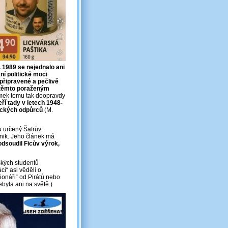
. 1989 se nejednalo ani
ní politické moci
připravené a pečlivě
 těmto poraženým
jimek tomu tak doopravdy
eří tady v letech 1948-
tických odpůrců
(M.
 určený Šafrův
Pánik. Jeho článek má
odsoudil Ficův výrok,
ských studentů
ci“ asi věděli o
ionáři“ od Pirátů nebo
ebyla ani na světě.)