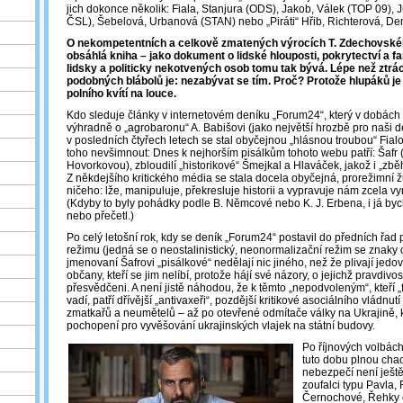
jich dokonce několik: Fiala, Stanjura (ODS), Jakob, Válek (TOP 09),
ČSL), Šebelová, Urbanová (STAN) nebo „Piráti“ Hřib, Richterová, Dem
O nekompetentních a celkově zmatených výrocích T. Zdechovskéh
obsáhlá kniha – jako dokument o lidské hlouposti, pokrytectví a f
lidsky a politicky nekotvených osob tomu tak bývá. Lépe než zt
podobných blábolů je: nezabývat se tím. Proč? Protože hlupáků je
polního kvítí na louce.
Kdo sleduje články v internetovém deníku „Forum24“, který v dobách
výhradně o „agrobaronu“ A. Babišovi (jako největší hrozbě pro naši d
v posledních čtyřech letech se stal obyčejnou „hlásnou troubou“ Fial
toho nevšimnout: Dnes k nejhorším pisálkům tohoto webu patří: Šafr 
Hovorkovou), zbloudilí „historikové“ Šmejkal a Hlaváček, jakož i „zb
Z někdejšího kritického média se stala docela obyčejná, prorežimní ž
ničeho: lže, manipuluje, překresluje historii a vypravuje nám zcela 
(Kdyby to byly pohádky podle B. Němcové nebo K. J. Erbena, i já bych
nebo přečetl.)
Po celý letošní rok, kdy se deník „Forum24“ postavil do předních řad
režimu (jedná se o neostalinistický, neonormalizační režim se znaky o
jmenovaní Šafrovi „pisálkové“ nedělají nic jiného, než že plivají jedovat
občany, kteří se jim nelíbí, protože hájí své názory, o jejichž pravdivo
přesvědčeni. A není jistě náhodou, že k těmto „nepodvoleným“, kteří „f
vadí, patří dřívější „antivaxeři“, pozdější kritikové asociálního vládnutí
zmatkařů a neumětelů – až po otevřené odmítače války na Ukrajině, k
pochopení pro vyvěšování ukrajinských vlajek na státní budovy.
Po říjnových volbác
tuto dobu plnou chao
nebezpečí není ješt
zoufalci typu Pavla,
Černochové, Řehky č