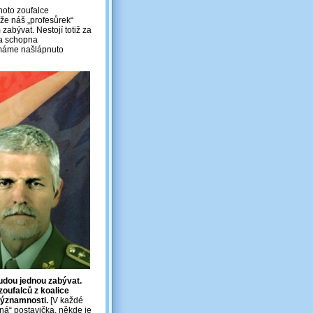
hoto zoufalce
že náš „profesůrek“
abývat. Nestojí totiž za
yla schopna
 máme našlápnuto
budou jednou zabývat.
oufalců z koalice
významnosti.
[V každé
ená“ postavička, někde je