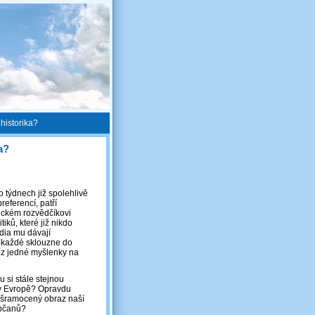
historika?
a?
 týdnech již spolehlivě
referencí, patří
tickém rozvědčíkovi
iků, které již nikdo
édia mu dávají
pokaždé sklouzne do
e z jedné myšlenky na
 si stále stejnou
t v Evropě? Opravdu
ošramocený obraz naší
občanů?