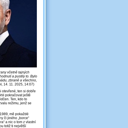
rany včetně tajných
dnutí a pustily to. Bylo
rmádu, zbraně a všechno,
, 14. 11. 2025, 14:07)
i otevřené, ten si dobře
hli pokračovat ještě
vědčen. Ten, kdo to
valu režimu, jenž se
u 1989, mě pokaždé
y či jiného „borce“
a“ a nic o tom z vlastní
 totiž ti největší