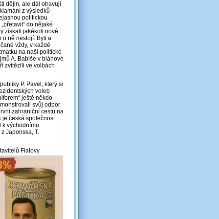
i dějin, ale dál otravují
zklamání z výsledků
nejasnou politickou
„přetavit“ do nějaké
by získali jakékoli nové
o ně nestojí. Byli a
občané vždy, v každé
zmatku na naší politické
jmů A. Babiše v bláhové
í zvítězili ve volbách
ubliky P. Pavel, který si
prezidentských voleb
niforem“ ještě někdo
demonstrovali svůj odpor
první zahraniční cestu na
k je česká společnost
ál k východnímu
“ z Japonska, T.
avitelů Fialovy