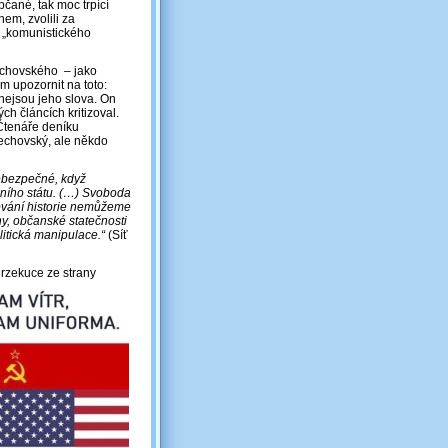
bčané, tak moc trpící
em, zvolili za
y „komunistického
Zdechovského ‒ jako
ím upozornit na toto:
nejsou jeho slova. On
h článcích kritizoval.
. Čtenáře deníku
dechovský, ale někdo
ebezpečné, když
dního státu. (…) Svoboda
ování historie nemůžeme
y, občanské statečnosti
itická manipulace.“
(Síť
erzekuce ze strany