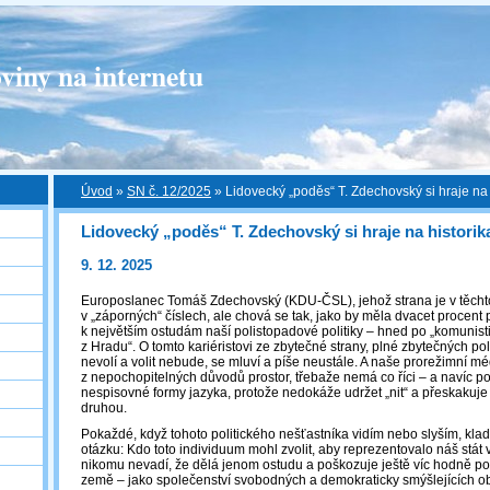
viny na internetu
Úvod
»
SN č. 12/2025
»
Lidovecký „poděs“ T. Zdechovský si hraje na 
Lidovecký „poděs“ T. Zdechovský si hraje na historik
9. 12. 2025
Europoslanec Tomáš Zdechovský (KDU-ČSL), jehož strana je v těchto
v „záporných“ číslech, ale chová se tak, jako by měla dvacet procent p
k největším ostudám naší polistopadové politiky – hned po „komunis
z Hradu“. O tomto kariéristovi ze zbytečné strany, plné zbytečných polit
nevolí a volit nebude, se mluví a píše neustále. A naše prorežimní m
z nepochopitelných důvodů prostor, třebaže nemá co říci – a navíc 
nespisovné formy jazyka, protože nedokáže udržet „nit“ a přeskakuj
druhou.
Pokaždé, když tohoto politického nešťastníka vidím nebo slyším, kladu
otázku: Kdo toto individuum mohl zvolit, aby reprezentovalo náš stá
nikomu nevadí, že dělá jenom ostudu a poškozuje ještě víc hodně p
země – jako společenství svobodných a demokraticky smýšlejících 