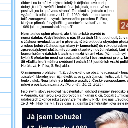
(lidovci na to měli v celých stoletých dějinách své partaje
dobrý „čuch“), zavětřil i tentokrát a, jak jinak, pohotově se
postavil „na tu správnou stranu“. Tentokrát se jednalo o jeho
vyjádření k událostem ze 17. 11. 1989. Náš europoslanec
totiž zareagoval na výrok slovenského premiéra R. Fica,
který se přímočaře vyjádřil o „sametové revoluci“ z roku
1989 jako o „komunistickém puči“.
Není to sice úplně přesné, ale k historické pravdě to
nemá daleko. Vždyť kdekdo u nás již za těch 36 let pochopil, že v r
o žádnou revoluci, ba ani o převrat, nýbrž o docela obyčejné předá
z rukou jedné vládnoucí garnitury (= komunistů) do rukou předem 
zpravodajskými službami vybrané skupinky nových vládců, kteří
komunistům v dalších letech nesmí zkřivit ani vlas
. (Až na pár vý
bylo.)
S předáním moci se současně pojila i beztrestnost pro ty, kt
89 vládli
a kteří měli na svědomí i oněch 248 justičních vražd poli
Horáková, H. Píka, S. Broj atd.).
O zmíněném prohlášení T. Zdechovského se obsáhle rozepsal k tomu
„pisálek“, kterého jsem již několikrát ve svých článcích kritizoval, I. 
tento titulek:
Nepřijatelný a hluboce urážlivý. Český europoslanec 
mluví o pošlapání památky
(Forum24, 16. 11. 2025).
Fico svými slovy reagoval na ostentativní odchod skupiny středoškol
v Popradu, kteří svou akci doprovodili cinkáním klíčů. Copak ti „mlíčňá
událostech z konce roku 1989? Zřejmě stejný PRD jako naši „revoluc
ze STAN: Hřib měl v r. 1989 osm let, cizinka Demetrashviliová ještě n