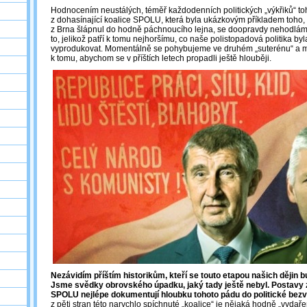
Hodnocením neustálých, téměř každodenních politických „výkřiků“ to
z dohasínající koalice SPOLU, která byla ukázkovým příkladem toho, 
z Brna šlápnul do hodně páchnoucího lejna, se doopravdy nehodlám z
to, jelikož patří k tomu nejhoršímu, co naše polistopadová politika b
vyprodukovat. Momentálně se pohybujeme ve druhém „suterénu“ a
k tomu, abychom se v příštích letech propadli ještě hlouběji.
Nezávidím příštím historikům, kteří se touto etapou našich dějin 
Jsme svědky obrovského úpadku, jaký tady ještě nebyl. Postavy z
SPOLU nejlépe dokumentují hloubku tohoto pádu do politické bez
z pěti stran této narychlo spíchnuté „koalice“ je nějaká hodně „vydař