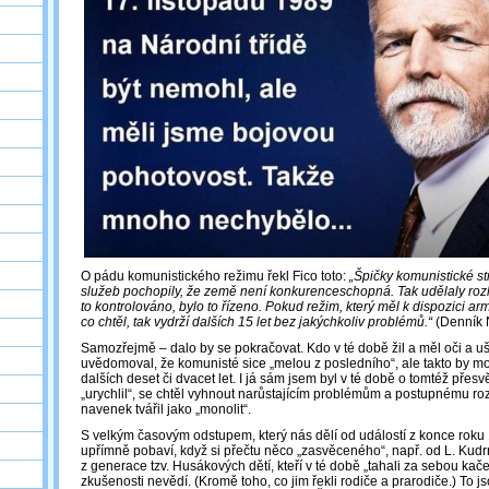
O pádu komunistického režimu řekl Fico toto:
„Špičky komunistické st
služeb pochopily, že země není konkurenceschopná. Tak udělaly rozho
to kontrolováno, bylo to řízeno. Pokud režim, který měl k dispozici a
co chtěl, tak vydrží dalších 15 let bez jakýchkoliv problémů.“
(Denník N
Samozřejmě – dalo by se pokračovat. Kdo v té době žil a měl oči a uš
uvědomoval, že komunisté sice „melou z posledního“, ale takto by mo
dalších deset či dvacet let. I já sám jsem byl v té době o tomtéž přes
„urychlil“, se chtěl vyhnout narůstajícím problémům a postupnému roz
navenek tvářil jako „monolit“.
S velkým časovým odstupem, který nás dělí od událostí z konce rok
upřímně pobaví, když si přečtu něco „zasvěceného“, např. od L. Kudrn
z generace tzv. Husákových dětí, kteří v té době „tahali za sebou kačer
zkušenosti nevědí. (Kromě toho, co jim řekli rodiče a prarodiče.) To jsou