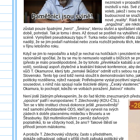
nezmizeli v propadlišt
ovzduší u nás. Své 
voleb, jakož i svou 
budoucnost se snaží 
nové „reality“. Rádi 
„angažmá“, ale nikdo 
zůstali pouze špatnými „herci“. „Šmírou“, kterou slušní a spořádaní 
době, pohrdali. Tak je tomu i dnes. Až dosud se podíleli na vytváření 
scéně. Vymýšleli pseudokauzy typu F. Turka nebo údajného střetu zá
naději, že se jim podaří nahlodat nebo zcela rozložit jednotu těch, kteř
v říjnu letošního roku.
Když se jim to nepodařilo a když je nechal na holičkách i prezident rep
racionálně spočítal, že by se mu to nemuselo vyplatit u blížících se 
(přesto je málo pravděpodobné, že by tohoto „převlékače kabátů a u
volil), svolávají aspoň zbytečné a teatrální tiskové konference, aby 
vůči T. Okamurovi, který tyto „zemské škůdce“ odmítl vzít s sebou na 
Slovensko. Tento typ cest totiž nemá sloužit k demonstrování toho, ja
politicky rozdělena, nýbrž naopak: Potřebujeme vyslat pozitivní sign
sousedovi, s nímž nás spojují naše tisícileté dějiny. „Český vlastenec
Okamura, to pochopil, kdežto ve volbách poražení „fialovci“ nikoliv.
Není jistě žádným překvapením, že do řad těchto zneuznaných předst
„opozice“ patří i europoslanec T.
Zdechovský (KDU-ČSL).
Ten se v této instituci chová dokonce ještě „pravověrněji“
než samotní představitelé ODS, kteří jej vynesli na svých
zádech k dobře placenému místečku v Bruselu a ve
Štrasburku. Být multimilionářem z peněz daňových
poplatníků, to se vždycky hodí, že ano? Takové štěstí se
přihodí jenom málokomu.
A protože T. Zdechovský vždycky, často s předstihem,
dokáže odhadovat, odkud v příští chvíli zafouká politický vítr