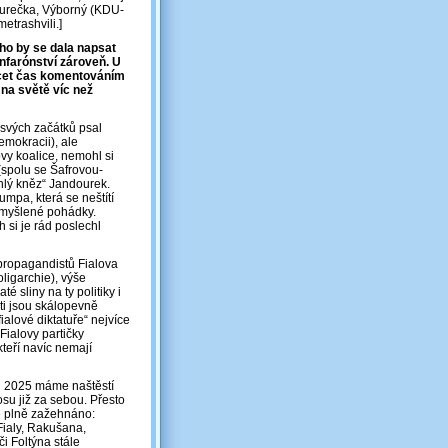
 Jurečka, Výborný (KDU-
etrashvili.]
o by se dala napsat
anfarónství zároveň. U
rácet čas komentováním
 na světě víc než
 svých začátků psal
emokracii), ale
ovy koalice, nemohl si
(spolu se Šafrovou-
ěhlý kněz“ Jandourek.
umpa, která se neštítí
vymyšlené pohádky.
 si je rád poslechl
 propagandistů Fialova
ligarchie), výše
é sliny na ty politiky i
sti jsou skálopevně
ialové diktatuře“ nejvíce
 Fialovy partičky
teří navíc nemají
h 2025 máme naštěstí
su již za sebou. Přesto
ě plně zažehnáno:
 Fialy, Rakušana,
i Foltýna stále