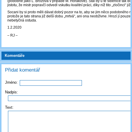
(podobně jako L. Brožová v případě M. Horákové). Stál by u té šibenice tak dl
jistotu, že mistr popravčí odvedl vskutku kvalitní práci, díky níž tito „zločinci“ j
Socani by si proto měli dávat dobrý pozor na to, aby se jim něco podobného ne
protože je tato strana již delší dobu „mrtvá“, ani ona neobživne. Hrozí jí pouze 
nebetyčná ostuda.
1.2.2020
‒ RJ ‒
Komentáře
Přidat komentář
Jméno:
Nadpis:
Text: