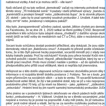
natisknout vizitky. A teď si je mohou strčit ‒ víte kam?
Naši občané již na tuto sešlost „demokratů“ začali na internetu pohotově reag
těmito slovy: „Tři hnědácké svině.“ A padaly i další přiléhavé výrazy: „banda z
„kariérističtí a prodejní šmejdi“ nebo „záškodnická tlupa“. Je to slovník připomín
20. století – jako by to psal samotný soudruh prokurátor J. Urválek. A také toto:
vždy zm*di“ nebo „kolaborují s kdejakou pakáží“.
Aby bylo „transparentnosti“ učiněno zadost, spolek „Milion chvilek pro demokr
na Facebooku, že se dne 28. 1. 2020 setkal se třemi politiky ČSSD. Bezprost
podnětem k této schůzce byla údajně obava „chvilkařů“ z dalšího vývoje okolo
médií (blíží se totiž volby do mediálních rad ČT a ČRo), dále o nezávislost justic
zájmů.
Socani touto schůzkou dostali poslední příležitost, aby dokázali, že jsou stále 
demokraty, nikoli jen „Babišovou onucí“. A dopadlo to přesně podle očekávání
tomu, že si tito čtyři pánové hezky popovídali, socanští ministři prý z vlády neo
kdyby trakaře padaly. Proč by odcházeli? Koryta jsou přece koryta! Kvůli nim by
ochotně položili i vlastní život. Hlavně „středoškolák“ Hamáček, který by se v
životě prací neuživil. Proto musí zůstat i nadále v politice – až do úplného ko
předpověděla jeho příští osud věštkyně, která si nepřála být jmenována.
Veřejnost se o této dobře utajované schůzce nakonec dozvěděla jenom díky t
informace o ní rozpálila téměř doběla poslance J. Foldynu. Ten se s touto „pra
svým příznivcům na sociálních sítích – a bylo to venku. Tři socanští funkcionáři
skutečnosti velké štěstí, že žijí v tak poklidné době, kdy se již u nás nepopravu
podobného před 70 lety, už by viseli na šibenici – jako „spiklenci“, „záškodníci“
„velezrádci“. Hrdelní trest by jim navrhl samotný komunistický prokurátor JUDr.
Jeho jméno se v posledních týdnech skloňovalo ve všech pádech kvůli aféře 
funkci „ombudsmanky“ ‒ H. Válkové. Urválek by se s těmito socanskými „zrádci
nepáral a rovnou by je poslal na popraviště. A aby měl jistotu, že již nebudou š
pikle“ proti rodné straně a vládě, šel by se za ranního rozbřesku podívat na je