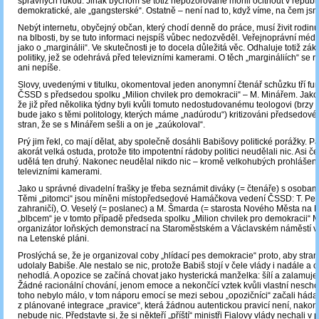
správných rukou. Jinak bychom se totiž nepozorovaně mohli ocitnout v republi
demokratické, ale „gangsterské“. Ostatně – není nad to, když víme, na čem js
Nebýt internetu, obyčejný občan, který chodí denně do práce, musí živit rodi
na blbosti, by se tuto informaci nejspíš vůbec nedozvěděl. Veřejnoprávní média
jako o „marginálii“. Ve skutečnosti je to docela důležitá věc. Odhaluje totiž zákul
politiky, jež se odehrává před televizními kamerami. O těch „margináliích“ se r
ani nepíše.
Slovy, uvedenými v titulku, okomentoval jeden anonymní čtenář schůzku tří fu
ČSSD s předsedou spolku „Milion chvilek pro demokracii“ – M. Minářem. Jako 
že již před několika týdny byli kvůli tomuto nedostudovanému teologovi (brzy t
bude jako s těmi politology, kterých máme „nadúrodu“) kritizováni předsedové 
stran, že se s Minářem sešli a on je „zaúkoloval“.
Prý jim řekl, co mají dělat, aby společně dosáhli Babišovy politické porážky. P
akorát velká ostuda, protože tito impotentní rádoby politici neudělali nic. Asi ček
udělá ten druhý. Nakonec neudělal nikdo nic ‒ kromě velkohubých prohlášení
televizními kamerami.
Jako u správné divadelní frašky je třeba seznámit diváky (= čtenáře) s osoba
Těmi „pitomci“ jsou míněni místopředsedové Hamáčkova vedení ČSSD: T. Petří
zahraničí), O. Veselý (= poslanec) a M. Šmarda (= starosta Nového Města na M
„blbcem“ je v tomto případě předseda spolku „Milion chvilek pro demokracii“ 
organizátor loňských demonstrací na Staroměstském a Václavském náměstí v P
na Letenské pláni.
Proslýchá se, že je organizoval coby „hlídací pes demokracie“ proto, aby stran
udolaly Babiše. Ale nestalo se nic, protože Babiš stojí v čele vlády i nadále a od
nehodlá. A opozice se začíná chovat jako hysterická manželka: šílí a zalamuj
Žádné racionální chování, jenom emoce a nekončící vztek kvůli vlastní nescho
toho nebylo málo, v tom náporu emocí se mezi sebou „opozičníci“ začali hádat
z plánované integrace „pravice“, která žádnou autentickou pravicí není, nako
nebude nic. Představte si, že si někteří „příští“ ministři Fialovy vlády nechali v 