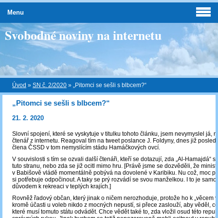
Menu
Svobodné noviny na internetu
Úvod
»
SN č. 2/2020
»
„Pitomci se sešli s blbcem?“
„Pitomci se sešli s blbcem?“
21. 2. 2020
Slovní spojení, které se vyskytuje v titulku tohoto článku, jsem nevymyslel já, 
čtenář z internetu. Reagoval tím na tweet poslance J. Foldyny, dnes již posle
člena ČSSD v tom nemyslícím stádu Hamáčkových ovcí.
V souvislosti s tím se ozvali další čtenáři, kteří se dotazují, zda „Al-Hamajdá“ stá
tuto stranu, nebo zda se již ocitl mimo hru. [Právě jsme se dozvěděli, že ministr
v Babišově vládě momentálně pobývá na dovolené v Karibiku. Nu což, moc pra
si potřebuje odpočinout. A taky se prý rozvádí se svou manželkou. I to je samo
důvodem k rekreaci v teplých krajích.]
Rovněž řadový občan, který jinak o ničem nerozhoduje, protože ho k „věcem 
kromě účasti u voleb nikdo z mocných nepustí, si přece zaslouží, aby věděl, co 
které musí tomuto státu odvádět. Chce vědět také to, zda vložil osud této repub