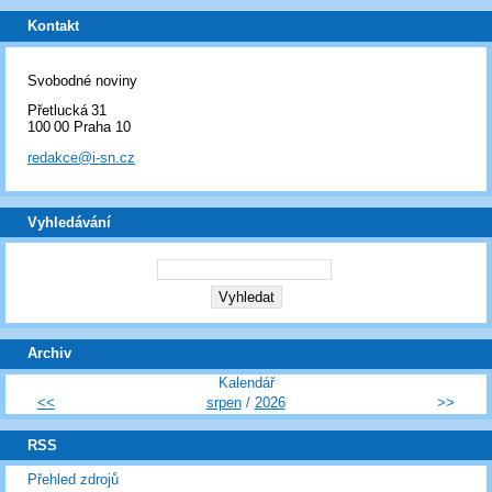
Kontakt
Svobodné noviny
Přetlucká 31
100 00 Praha 10
redakce@i-sn.cz
Vyhledávání
Archiv
Kalendář
<<
srpen
/
2026
>>
RSS
Přehled zdrojů