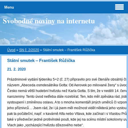
Menu
Svobodné noviny na internetu
Úvod
»
SN č. 2/2020
»
Státní smutek ‒ František Růžička
Státní smutek ‒ František Růžička
21. 2. 2020
Prázdninové vydání týdeníku 5+2 (č. 27) připravilo pro své čtenáře obsáhlý č
názvem „Abeceda osmdesátníka Gotta: Od Aerovek po milované ženy“ s úvodn
Česko nemá větší hudební hvězdu než Karla Gotta. S tím, že v neděli 14. červ
narozeniny. Tento úvod netřeba dále rozebírat. Ten, kdo měl zpěváka rád, jistě
vystoupení i zmíněnou oslavu. A to s mnoha komentáři jiných umělců či vzpo
jeho příznivců… Jsem rád, že i já jsem měl možnost vidět některá jeho vystou
pak ta počáteční, např. v kavárně Alfa nebo Vltava, kde začínal i s Vlastou Pr
také v předvečer jedné protivínské pouti, kde jej na scénu místní sokolovny uv
Vlach jako „vycházející hvězdu džezového nebe“.