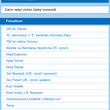
Zatím nebyl vložen žádný komentář
Fotoalbum
150 let Sokola
70. narozeniny J. E. kardinála Dominika Duky
750 let města Ostravy
Atentát na Reinharda Heydricha (70. výročí)
Hrad Krakovec
Hrad Točník
Hrad Žebrák
Jan Masaryk (125. výročí narození)
Jan Palach (45. výročí upálení)
Kozí hrádek
Křest knihy o R. Beranovi
Staroslovanské hradiště v Mikulčicích
Temp