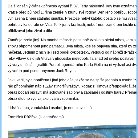
Další obsáhlý článek přineslo vydání č. 37. Tedy následně, kdy bylo oznámeno
krátce před půlnocí 1. října zemřel v kruhu své rodiny. Den jeho pohřbu, sobota 
vyhlášena Dnem státního smutku. Přestože nebyl katolík, dostalo se mu výsad
pohřbu v katedrále sv. Víta. Tolik jen v krátkosti, neboť není záměrem těchto řá
přibližovat jeho život a dílo.
Záměr je zcela jiný. Na mnoha místech postupně vznikala pietní místa, kam si l
znovu připomenout jeho památku. Byla místa, kde se objevila díla, která by zd
nečekal. Jedním z nich je i zeď podél cyklostezky, vedoucí od nábřeží (Pražsk
řeky Vltavy k sídlišti Vltava v jihočeské metropoli. Ta snad od svého postavení 
výtvory umělců ‒ graffiti. Portrét legendárního Karla Gotta na ní vydržel asi dv
vytvořen pod pseudonymem Jack Reyes.
Jak uvedl, byla poničena i jiná jeho díla, takže se nejspíše jednalo o osobní 
rád připomínám nápis „Závist horší vraždy“. Rodák z Římova předpokládá, že
obraz podaří opravit: má schované šablony a zapsané i odstíny barev. Přejme 
obraz dlouho vydrží jako trvalá vzpomínka.
Lidská zloba, vandalská i osobní, je neomluvitelná…
František Růžička (Hlas svědomí)