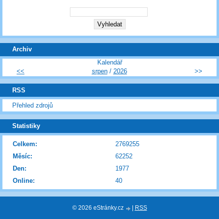
Archiv
Kalendář
<<
srpen
/
2026
>>
RSS
Přehled zdrojů
Statistiky
Celkem:
2769255
Měsíc:
62252
Den:
1977
Online:
40
© 2026 eStránky.cz
|
RSS