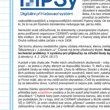
nýbrž především „zá
pravopisem u praco
CERMAT, ale i těch 
důvodem k okamžité 
Beka. A to bez ohled
považuji za jednoho 
nejkvalifikovanějších a nejpracovitějších ministrů Fialovy vlády. On 
to, že to na jím řízeném ministerstvu nefunguje tak, jak by mělo.
Nemusím snad zdůrazňovat, že dokumenty s pravopisnými chybami,
jemu podřízené organizace CERMAT) vyrábí jako na „běžícím pásu“,
této instituci. Je to stejné, jako když „odborníci“ z Fialovy vlády před d
Druhá světová válka začala v roce 1938.
Tak trochu stranou mediálního zájmu zůstala informace, kterou zveřej
Štěpánková v „Lidovkách.cz“. Článek má tento předlouhý titulek:
Nej
technické problémy. V systému pro přijímačky na střední školy by
(Lidovky.cz, 4. 2. 2024, 18:17).
A právě o tyto chyby jde. Podle mých celoživotních zkušeností – coby
praxí – se jedná o chyby, kterých se dopouštějí Slováci. Ti, kteří u nás ž
pořádně česky se nikdy nenaučili. (Jsou to většinou Slováci z druhé 
těch politicky uvědomělých slovenských soudruhů, které sem „natahal
normalizace G. Husák. Jim se tady zalíbilo a zpátky na Slovensko se 
je Ficovi vrátil, aby se mu zvýšil počet obyvatstva.) Češi by podobn
by se takovému slovu, s jehož pravopisem si nejsou jisti, raději vyhnul
Autorka článku upozorňuje na tyto chyby (uvádím její doslovné sdělen
přihláška byla »
úspěšne
« podána a že jim autoři přejí hodně zdaru př
zkouškách.“
Chybné tvary jsem zvýraznil červenou barvou, aby si toh
jen podotýkám, že i v logu, jímž se CERMAT představil u těchto elekt
SŠ (= DIPSY), je onen chybný tvar slova „příjmací“ uveden rovněž a 
zdůrazněna i ona chyba tak, jak ji češtináři obvykle označují. Asi takt