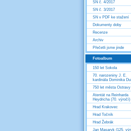
SN č. 4/2017
SN č. 3/2017
SN v PDF ke stažení
Dokumenty doby
Recenze
Archiv
Přečetli jsme jinde
Fotoalbum
150 let Sokola
70. narozeniny J. E.
kardinála Dominika D
750 let města Ostravy
Atentát na Reinharda
Heydricha (70. výročí)
Hrad Krakovec
Hrad Točník
Hrad Žebrák
Jan Masaryk (125. výr