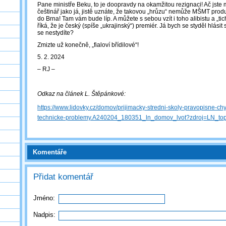
Pane ministře Beku, to je doopravdy na okamžitou rezignaci! Ač jste m
češtinář jako já, jistě uznáte, že takovou „hrůzu“ nemůže MŠMT produ
do Brna! Tam vám bude líp. A můžete s sebou vzít i toho alibistu a „ti
říká, že je český (spíše „ukrajinský“) premiér. Já bych se styděl hlásit
se nestydíte?
Zmizte už konečně, „fialoví břídilové“!
5. 2. 2024
‒ RJ ‒
Odkaz na článek L. Štěpánkové:
https://www.lidovky.cz/domov/prijimacky-stredni-skoly-pravopisne-ch
technicke-problemy.A240204_180351_ln_domov_lvot?zdroj=LN_to
Komentáře
Přidat komentář
Jméno:
Nadpis: