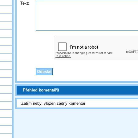
Text:
Přehled komentářů
Zatím nebyl vložen žádný komentář