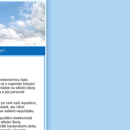
em?
ji nekonečnou řadu
 se o naprosto šokující
hlášek na střední školy
 a její personál
 po celé naší republice,
době, ale i těch
 ve velkém nepořádku.
spuštění elektronické
střední školy,
eště hackerskými útoky,