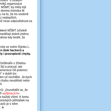
polení“ s českým
vníků organizace
z MŠMT, by měly být
demisi ministra M.
u na to, že ho osobně
z nejlepších,
totiž nese odpovědnost za
 které MŠMT (včetně
 nedělají dobré jméno
věma lety tvrdili, že
nila ve svém článku L.
en útok hackerů a
ly i pravopisné chyby.
 češtináře s 35letou
ijí a pracují, ale
generace čili potomci
“ v době tzv.
jim už nechtělo. Já bych
ou chybu neudělali nebo
i.
í): „
Dozvěděli se, že
i »
příjmacích
«
o každý všiml. K tomu
ronických přihlášek na
navíc je v něm
o: ╪