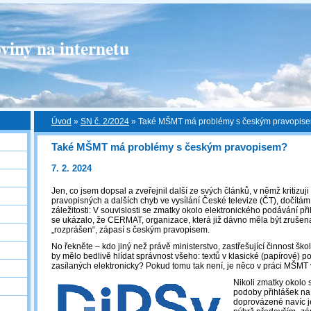
viny na internetu
Úvod
»
SN č. 2/2024
»
Také MŠMT má problémy s českým pravopis
Také MŠMT má problémy s českým pravopisem?
7. 2. 2024
Jen, co jsem dopsal a zveřejnil další ze svých článků, v němž kritizu
pravopisných a dalších chyb ve vysílání České televize (ČT), dočítám
záležitosti: V souvislosti se zmatky okolo elektronického podávání při
se ukázalo, že CERMAT, organizace, která již dávno měla být zrušena
„rozprášen“, zápasí s českým pravopisem.
No řekněte – kdo jiný než právě ministerstvo, zastřešující činnost škol
by mělo bedlivě hlídat správnost všeho: textů v klasické (papírové) po
zasílaných elektronicky? Pokud tomu tak není, je něco v práci MŠMT
Nikoli zmatky okolo 
podoby přihlášek na 
doprovázené navíc j