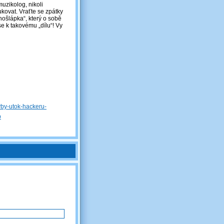
uzikolog, nikoli
kovat. Vraťte se zpátky
chošlápka“, který o sobě
 se k takovému „dílu“! Vy
yby-utok-hackeru-
p