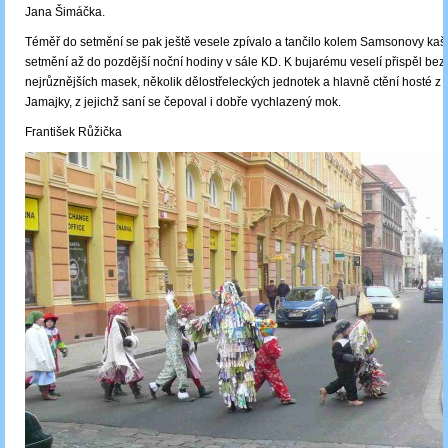
Jana Šimáčka.
Téměř do setmění se pak ještě vesele zpívalo a tančilo kolem Samsonovy kaš
setmění až do pozdější noční hodiny v sále KD. K bujarému veselí přispěl bez
nejrůznějších masek, několik dělostřeleckých jednotek a hlavně ctění hosté z
Jamajky, z jejichž saní se čepoval i dobře vychlazený mok.
František Růžička