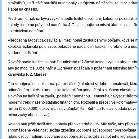
strážníčků, kteří ještě pouštěli automobily k průjezdu náměstím, zatímco prův
šlapal na chassis.
Před radnicí, jak už bývá zvykem podle letitého scénáře, koledníci požádali o 
koledy, které po právu od náměstka J. T., zastupujícího místní úřad, dostali. Ro
kolednickou odměnu.
Všeobecná radost pak zavládla i mezi hojně zastoupenými občany, když se m
kolečka roztančila po dlažbě, pokropené padajícími kapkami drobného a nep
studeného dštění.
Rovněž podle tradice se pak Doudlebská růžičková koleda vydala před budov
aby po modlitbě „Otče náš“ a „Zdrávas“ požádala o požehnání místního farníh
kanovníka P. Z. Mareše.
Ten si nejprve nechal zahrát pár písniček (koledníci si dobře pamatovali, která 
odtančeném kolečku pronesl ke koledníkům ponaučení o slušném chování a p
slovního hašteření na závěr, „poštědřil“ odměnou. Tentokráte navýsost štědrou,
moderní trend našeho státního finančnictví. Rozbalil a přečetl velkoformátový
milion (1,000.000) děkovných slov „Zaplať Pán Bůh“… (To další dodala pově
mimo zraky obecenstva.)
Koleda pak ještě delší dobu pobyla před katedrálou sv. Mikuláše, aby před zr
shromážděné veřejnosti složila zkoušku „odborné způsobilosti“ (vyzpovídala se
rukou osoby nadmíru povolané a odborně zdatné, totiž samotného kronikáře