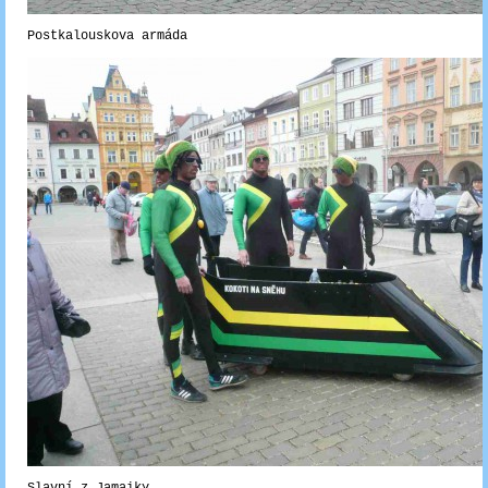
Postkalouskova armáda