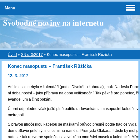
Menu
Svobodné noviny na internetu
Úvod
»
SN č. 3/2017
»
Konec masopustu – František Růžička
Konec masopustu – František Růžička
12. 3. 2017
Ani letos to nebylo v kalendáři (podle Divokého kohouta) jinak. Nadešla Popel
ní doba postní ‒ jako příprava na dobu velikonoční. Tak pěkně pro popelec, čís
evangelium a činit pokání.
Úterní odpoledne však ještě plně patřilo radovánkám a masopustní koledě i v 
metropoli.
S pravou jihočeskou kapelou se maškarní průvod přesně podle tradice vydal 
domu Slávie přilehlými ulicemi na náměstí Přemysla Otakara II. Jistě by měl p
radost z tak rozverné společnosti a velkého množství masek a koledníků. Měně