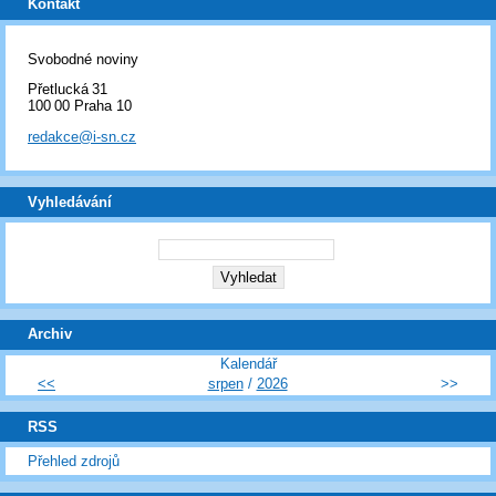
Kontakt
Svobodné noviny
Přetlucká 31
100 00 Praha 10
redakce@i-sn.cz
Vyhledávání
Archiv
Kalendář
<<
srpen
/
2026
>>
RSS
Přehled zdrojů