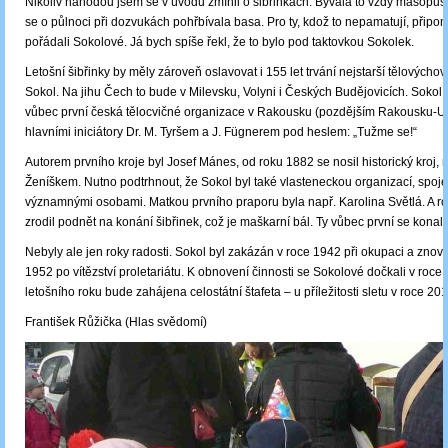
Nikoliv náhodou jsem se v úvodu zmínil o šibřinkách. Bývala to vždy masopust
se o půlnoci při dozvukách pohřbívala basa. Pro ty, kdož to nepamatují, připo
pořádali Sokolové. Já bych spíše řekl, že to bylo pod taktovkou Sokolek.
Letošní šibřinky by měly zároveň oslavovat i 155 let trvání nejstarší tělovýcho
Sokol. Na jihu Čech to bude v Milevsku, Volyni i Českých Budějovicích. Sokol v
vůbec první česká tělocvičné organizace v Rakousku (pozdějším Rakousku-U
hlavními iniciátory Dr. M. Tyršem a J. Fügnerem pod heslem: „Tužme se!“
Autorem prvního kroje byl Josef Mánes, od roku 1882 se nosil historický kroj, 
Ženíškem. Nutno podtrhnout, že Sokol byl také vlasteneckou organizací, spoj
významnými osobami. Matkou prvního praporu byla např. Karolina Světlá. A r
zrodil podnět na konání šibřinek, což je maškarní bál. Ty vůbec první se konaly
Nebyly ale jen roky radosti. Sokol byl zakázán v roce 1942 při okupaci a znov
1952 po vítězství proletariátu. K obnovení činnosti se Sokolové dočkali v roc
letošního roku bude zahájena celostátní štafeta – u příležitosti sletu v roce 201
František Růžička (Hlas svědomí)