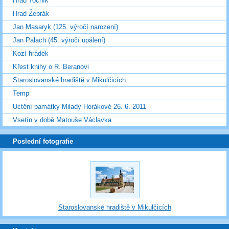
Hrad Točník
Hrad Žebrák
Jan Masaryk (125. výročí narození)
Jan Palach (45. výročí upálení)
Kozí hrádek
Křest knihy o R. Beranovi
Staroslovanské hradiště v Mikulčicích
Temp
Uctění památky Milady Horákové 26. 6. 2011
Vsetín v době Matouše Václavka
Poslední fotografie
Staroslovanské hradiště v Mikulčicích