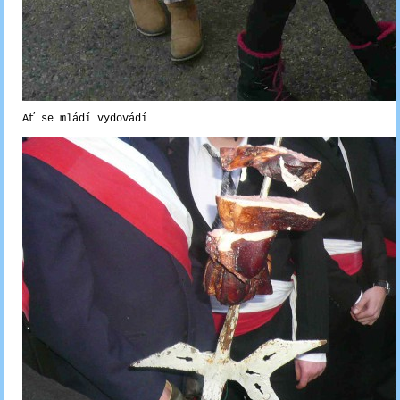
Ať se mládí vydovádí