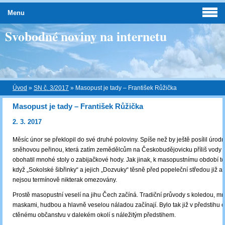
Menu
Svobodné noviny na internetu
Úvod
»
SN č. 3/2017
»
Masopust je tady – František Růžička
Masopust je tady – František Růžička
2. 3. 2017
Měsíc únor se překlopil do své druhé poloviny. Spíše než by ještě posílil úrodn
sněhovou peřinou, která zatím zemědělcům na Českobudějovicku příliš vody n
obohatil mnohé stoly o zabijačkové hody. Jak jinak, k masopustnímu období to ji
když „Sokolské šibřinky“ a jejich „Dozvuky“ těsně před popeleční středou již ani
nejsou termínově nikterak omezovány.
Prostě masopustní veselí na jihu Čech začíná. Tradiční průvody s koledou, m
maskami, hudbou a hlavně veselou náladou začínají. Bylo tak již v předstih
ctěnému občanstvu v dalekém okolí s náležitým předstihem.