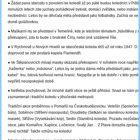
● Žádat pana starostu o povolení ke koledě již po páté budou koledníci v Piští
minulých letech zde juchaly pohádkové bytosti, domácí zvířátka, nebo indiáni a
nezbedníci. Letos by se děvčata měla představit jako fotbalistky. Začíná se v
domě gulášovkou.
● Maškarní rej se představí v Temelíně, kde je letošním tématem „Návštěva z A
překvapení, zda to bude z bratrské Číny, nebo jiné vzdálené říše.
● V Rychnově u Nových Hradů se staročeská koleda drží už od roku 1947. O 
doprovod se zde postará kapela Flamendři.
● Ve Štěpánovicích mívají masky okázalá překvapení. V loňském roce napříkl
„hašlerka“ nebo „indulona“. Letos by se jedna dáma měla představit jako „pro
kabel“. Inu, lidová tvořivost nemá hranic. Nejspíše je to tak dobře i v této poně
nepříliš neuspokojivé době.
● Netřeba pochybovat, že mnohé další obce se ještě přihlásí. Snad se nám po
zaznamenat i tradiční koledu v jihočeské metropoli.
Tradiční akce proběhnou v Pomalší na Českobudějovicku: Velešín (Společens
bály), Soběnov (Střílení masopustu), Doudleby (Setkání se slaměnou koledou
masek), Střížov (Vysekávání kop), Sedlo (Slaměná koleda). Pozadu nezůstano
obce, jako Komařice, Kaplice, Ločenice, Svatý Jan… Z Plava dorazila zpráva, 
nový rychtář. Takže vzhůru na koledu!