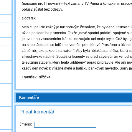
(napsáno pro IT noviny) – Text zaslaný TV Prima a kontaktním praco
5plus2 zůstal bez odezvy.
Dodatek:
Mea culpa! Ne každý je tak horlivým čtenářem, že by danou tiskovinu 
až do posledního písmenka. Takže „nové spodní prádlo“, spojené s l
je uvedeno v sousedním článku, nezaujalo ani moje brýle. Což byla je
na sebe. Jednalo se totiž o novoroční premiérové Prostřeno a účastníc
záměrně, jako „experti na vaření“. Aby byla nějaká srandička, která s
silvestrovské náplně. Soutěžící legendy se před závěrečným vyhodn
televizním štábem, který tento „oblíbený“ pořad připravuje. Ale ani n
každý den nové) k vítězné metě a balíčku bankovek nevedlo. Sorry ja
František Růžička
Komentáře
Přidat komentář
Jméno: