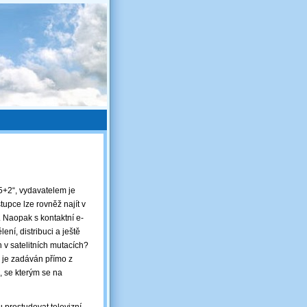
5+2“, vydavatelem je
upce lze rovněž najít v
. Naopak s kontaktní e-
ní, distribuci a ještě
n v satelitních mutacích?
a) je zadáván přímo z
, se kterým se na