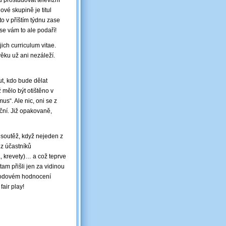
u prostudovat televizní
ové skupině je titul
to v příštím týdnu zase
se vám to ale podaří!
jich curriculum vitae.
ěku už ani nezáleží.
t, kdo bude dělat
ž mělo být otištěno v
us“. Ale nic, oni se z
ční. Již opakovaně,
 soutěž, když nejeden z
z účastníků
, krevety)… a což teprve
tam přišli jen za vidinou
i bodovém hodnocení
fair play!