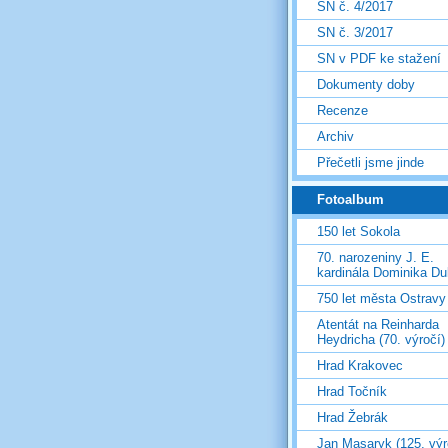
SN č. 4/2017
SN č. 3/2017
SN v PDF ke stažení
Dokumenty doby
Recenze
Archiv
Přečetli jsme jinde
Fotoalbum
150 let Sokola
70. narozeniny J. E.
kardinála Dominika D
750 let města Ostravy
Atentát na Reinharda
Heydricha (70. výročí)
Hrad Krakovec
Hrad Točník
Hrad Žebrák
Jan Masaryk (125. výr