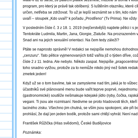
Máte-li už to štěstí, že páteční plátek seženete, můžete si doma v klid
program, pro který je právě tak oblíbený. S luštěním otazníku, které cíl
určen, netřeba se zdržovat. To už je lepší seznámit se s tím, kdo nám 
uvaří – sloupek „Kdo uvaří“ k pořadu „Prostřeno“ (Tv Prima). Ne vždy 
V posledním čísle č. 3 z 18. 1. 2019 (nejčerstvější) najdete pětici i s je
Tentokráte Ludmila, Martin, Jana, Giorgie, Zlatuše. Na prozrazeném v
Snad ani na jejich sexuální orientaci. Na čem tedy záleží?
Ptáte se naprosto správně! V redakci se nejspíše nemohou dohodnou
„cenzuru“. Tato pětice vyjmenovaných totiž vařila již o týden dříve, co
čísle 2 z 11. ledna. Ale nebylo. Někdo zaspal. Nejspíše „pragocentrism
toho snadno vylžou, protože za to nemůže nikdo jiný než šotek redak
zmetek jeden!
Když už se o tom bavíme, tak se zamysleme nad tím, jaká je to vůbec
účastníků své plánované menu bude vařit teprve poprvé, nejednomu 
(gastronomické) soutěže nešmakuje kdejaké jídlo (ryby, čočka, rajská
vegani. Ti jsou ale rozmlsaní. Nedivme se proto hladovosti těch, kteří 
laciného zisku. Všechno jim chutná, se vším jsou spokojeni, ale př
prohlásí, že dají jen jeden bodík, protože sami chtějí vyhrát. Není nad 
František Růžička (Hlas svědomí), České Budějovice
Poznámka: