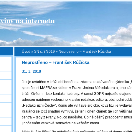
viny na internetu
Úvod
»
SN č. 3/2019
»
Neprostřeno ‒ František Růžička
Neprostřeno ‒ František Růžička
31. 3. 2019
Jak je uváděno v tiráži oblíbeného a zdarma rozdávaného týdeníku „
společnost MAFRA se sídlem v Praze. Jména šéfredaktora a jeho zást
tiráži. Ovšem – bez kontaktní adresy. V rámci GDPR nejspíše utajeno
adresou najdeme vedoucího krajské redakce, editora, obchodní odděle
„Redakci jižní Čechy“. Komu ale vylít své srdíčko, když titul je vydává
Krajánci se totiž snadno vymluví, že ten i onen článek (je jich většin
centra – tedy z Prahy. No, co naděláte. Úplně běžný pragocentrismus
jihočeském venkově setkáváte na každém kroku.