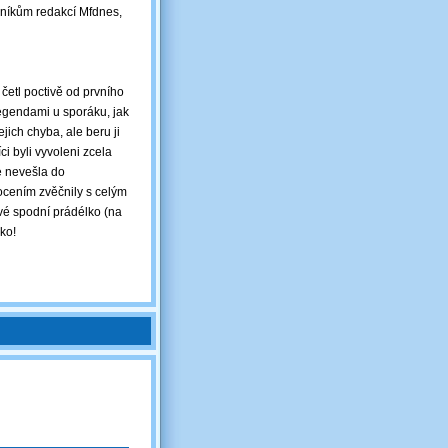
vníkům redakcí Mfdnes,
četl poctivě od prvního
egendami u sporáku, jak
jich chyba, ale beru ji
i byli vyvoleni zcela
e nevešla do
ocením zvěčnily s celým
ové spodní prádélko (na
ko!