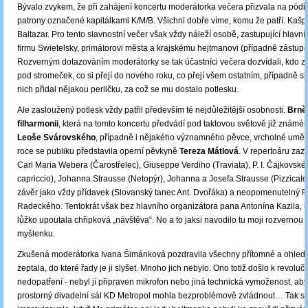
Bývalo zvykem, že při zahájení koncertu moderátorka večera přizvala na pódi
patrony označené kapitálkami K/M/B. Všichni dobře víme, komu že patří. Kašp
Baltazar. Pro tento slavnostní večer však vždy náleží osobě, zastupující hlavn
firmu Swietelsky, primátorovi města a krajskému hejtmanovi (případně zástup
Rozverným dotazováním moderátorky se tak účastníci večera dozvídali, kdo z 
pod stromeček, co si přejí do nového roku, co přejí všem ostatním, případně si
nich přidal nějakou perličku, za což se mu dostalo potlesku.
Ale zasloužený potlesk vždy patřil především té nejdůležitější osobnosti.
Brně
filharmonii
, která na tomto koncertu předvádí pod taktovou světově již známéh
Leoše Svárovského
, případně i nějakého významného pěvce, vrcholné umění
roce se publiku představila operní pěvkyně
Tereza Mátlová
. V repertoáru zaz
Carl Maria Webera (Čarostřelec), Giuseppe Verdiho (Traviata), P. I. Čajkovskéh
capriccio), Johanna Strausse (Netopýr), Johanna a Josefa Strausse (Pizzicato)
závěr jako vždy přídavek (Slovanský tanec Ant. Dvořáka) a neopomenutelný 
Radeckého. Tentokrát však bez hlavního organizátora pana Antonína Kazila, 
lůžko upoutala chřipková „návštěva“. No a to jaksi navodilo tu moji rozvernou 
myšlenku.
Zkušená moderátorka Ivana Šimánková pozdravila všechny přítomné a ohled
zeptala, do které řady je ji slyšet. Mnoho jich nebylo. Ono totiž došlo k revolu
nedopatření - nebyl jí připraven mikrofon nebo jiná technická vymoženost, a
prostorný divadelní sál KD Metropol mohla bezproblémově zvládnout… Tak se