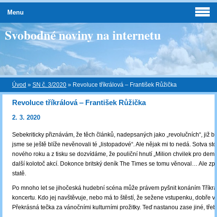
Menu
Svobodné noviny na internetu
Úvod
»
SN č. 3/2020
»
Revoluce tříkrálová ‒ František Růžička
Revoluce tříkrálová ‒ František Růžička
2. 3. 2020
Sebekriticky přiznávám, že těch článků, nadepsaných jako „revolučních“, již byl
jsme se ještě blíže nevěnovali té „listopadové“. Ale nějak mi to nedá. Sotva st
nového roku a z tisku se dozvídáme, že pouliční hnutí „Milion chvilek pro demo
další kolotoč akcí. Dokonce britský deník The Times se tomu věnoval… Ale zpě
statě.
Po mnoho let se jihočeská hudební scéna může právem pyšnit konáním Tříkr
koncertu. Kdo jej navštěvuje, nebo má to štěstí, že sežene vstupenku, dobře ví,
Překrásná tečka za vánočními kulturními prožitky. Teď nastanou zase jiné, tř