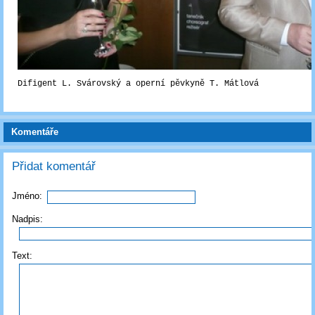
Difigent L. Svárovský a operní pěvkyně T. Mátlová
Komentáře
Přidat komentář
Jméno:
Nadpis:
Text: