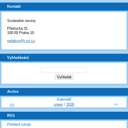
Kontakt
Svobodné noviny
Přetlucká 31
100 00 Praha 10
redakce@i-sn.cz
Vyhledávání
Archiv
Kalendář
<<
srpen
/
2026
>>
RSS
Přehled zdrojů