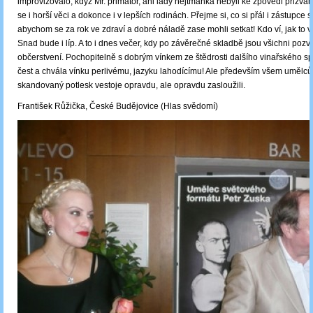
improvizovalo, když Mr. primátor, ani lady hejtmanka nebyli ke zpovědi přizván
se i horší věci a dokonce i v lepších rodinách. Přejme si, co si přál i zástupce 
abychom se za rok ve zdraví a dobré náladě zase mohli setkat! Kdo ví, jak to
Snad bude i líp. A to i dnes večer, kdy po závěrečné skladbě jsou všichni poz
občerstvení. Pochopitelně s dobrým vínkem ze štědrosti dalšího vinařského s
čest a chvála vínku perlivému, jazyku lahodícímu! Ale především všem umělcům,
skandovaný potlesk vestoje opravdu, ale opravdu zasloužili.
František Růžička, České Budějovice (Hlas svědomí)