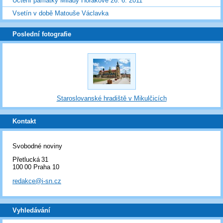
Uctění památky Milady Horákové 26. 6. 2011
Vsetín v době Matouše Václavka
Poslední fotografie
Staroslovanské hradiště v Mikulčicích
Kontakt
Svobodné noviny
Přetlucká 31
100 00 Praha 10
redakce@i-sn.cz
Vyhledávání