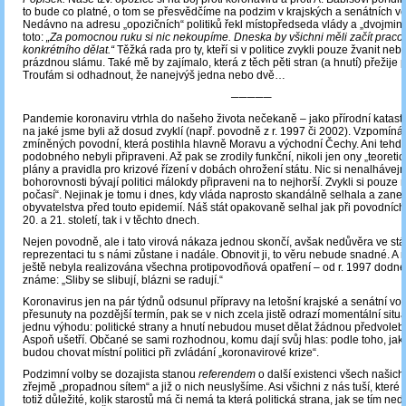
to bude co platné, o tom se přesvědčíme na podzim v krajských a senátních v
Nedávno na adresu „opozičních“ politiků řekl místopředseda vlády a „dvojminis
toto:
„Za pomocnou ruku si nic nekoupíme. Dneska by všichni měli začít praco
konkrétního dělat.“
Těžká rada pro ty, kteří si v politice zvykli pouze žvanit nebo
prázdnou slámu. Také mě by zajímalo, která z těch pěti stran (a hnutí) přežije 
Troufám si odhadnout, že nanejvýš jedna nebo dvě…
─────
Pandemie koronaviru vtrhla do našeho života nečekaně ‒ jako přírodní katastr
na jaké jsme byli až dosud zvyklí (např. povodně z r. 1997 či 2002). Vzpomíná
zmíněných povodní, která postihla hlavně Moravu a východní Čechy. Ani tehd
podobného nebyli připraveni. Až pak se zrodily funkční, nikoli jen ony „teoreti
plány a pravidla pro krizové řízení v dobách ohrožení státu. Nic si nenalhávej
bohorovnosti bývají politici málokdy připraveni na to nejhorší. Zvykli si pouze 
počasí“. Nejinak je tomu i dnes, kdy vláda naprosto skandálně selhala a zan
obyvatelstva před touto epidemií. Náš stát opakovaně selhal jak při povodníc
20. a 21. století, tak i v těchto dnech.
Nejen povodně, ale i tato virová nákaza jednou skončí, avšak nedůvěra ve stát
reprezentaci tu s námi zůstane i nadále. Obnovit ji, to věru nebude snadné. A n
ještě nebyla realizována všechna protipovodňová opatření – od r. 1997 dodne
známe: „Sliby se slibují, blázni se radují.“
Koronavirus jen na pár týdnů odsunul přípravy na letošní krajské a senátní vo
přesunuty na pozdější termín, pak se v nich zcela jistě odrazí momentální situ
jednu výhodu: politické strany a hnutí nebudou muset dělat žádnou předvole
Aspoň ušetří. Občané se sami rozhodnou, komu dají svůj hlas: podle toho, jak 
budou chovat místní politici při zvládání „koronavirové krize“.
Podzimní volby se dozajista stanou
referendem
o další existenci všech našich
zřejmě „propadnou sítem“ a již o nich neuslyšíme. Asi všichni z nás tuší, které
totiž důležité, kolik starostů má či nemá ta která politická strana, jak se tím ne