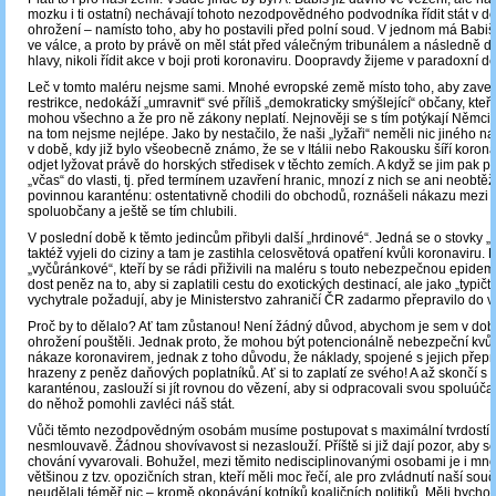
mozku i ti ostatní) nechávají tohoto nezodpovědného podvodníka řídit stát v d
ohrožení – namísto toho, aby ho postavili před polní soud. V jednom má Babiš
ve válce, a proto by právě on měl stát před válečným tribunálem a následně do
hlavy, nikoli řídit akce v boji proti koronaviru. Doopravdy žijeme v paradoxní d
Leč v tomto maléru nejsme sami. Mnohé evropské země místo toho, aby zaved
restrikce, nedokáží „umravnit“ své příliš „demokraticky smýšlející“ občany, kteří 
mohou všechno a že pro ně zákony neplatí. Nejnověji se s tím potýkají Němci, 
na tom nejsme nejlépe. Jako by nestačilo, že naši „lyžaři“ neměli nic jiného na
v době, kdy již bylo všeobecně známo, že se v Itálii nebo Rakousku šíří korona
odjet lyžovat právě do horských středisek v těchto zemích. A když se jim pak pod
„včas“ do vlasti, tj. před termínem uzavření hranic, mnozí z nich se ani neobtěž
povinnou karanténu: ostentativně chodili do obchodů, roznášeli nákazu mezi n
spoluobčany a ještě se tím chlubili.
V poslední době k těmto jedincům přibyli další „hrdinové“. Jedná se o stovky „tur
taktéž vyjeli do ciziny a tam je zastihla celosvětová opatření kvůli koronaviru. 
„vyčůránkové“, kteří by se rádi přiživili na maléru s touto nebezpečnou epidemi
dost peněz na to, aby si zaplatili cestu do exotických destinací, ale jako „typičtí
vychytrale požadují, aby je Ministerstvo zahraničí ČR zadarmo přepravilo do vl
Proč by to dělalo? Ať tam zůstanou! Není žádný důvod, abychom je sem v dob
ohrožení pouštěli. Jednak proto, že mohou být potencionálně nebezpeční kvů
nákaze koronavirem, jednak z toho důvodu, že náklady, spojené s jejich přepr
hrazeny z peněz daňových poplatníků. Ať si to zaplatí ze svého! A až skončí s
karanténou, zaslouží si jít rovnou do vězení, aby si odpracovali svou spoluúča
do něhož pomohli zavléci náš stát.
Vůči těmto nezodpovědným osobám musíme postupovat s maximální tvrdostí 
nesmlouvavě. Žádnou shovívavost si nezaslouží. Příště si již dají pozor, aby
chování vyvarovali. Bohužel, mezi těmito nedisciplinovanými osobami je i mnoh
většinou z tzv. opozičních stran, kteří měli moc řečí, ale pro zvládnutí naší sou
neudělali téměř nic – kromě okopávání kotníků koaličních politiků. Měli bycho