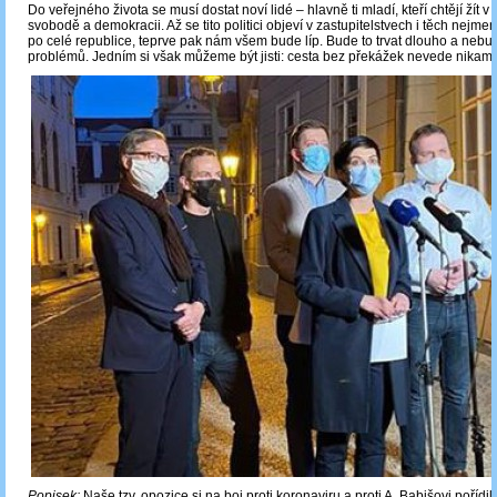
Do veřejného života se musí dostat noví lidé – hlavně ti mladí, kteří chtějí žít v
svobodě a demokracii. Až se tito politici objeví v zastupitelstvech i těch nejme
po celé republice, teprve pak nám všem bude líp. Bude to trvat dlouho a nebu
problémů. Jedním si však můžeme být jisti: cesta bez překážek nevede nikam.
Popisek:
Naše tzv. opozice si na boj proti koronaviru a proti A. Babišovi pořídil