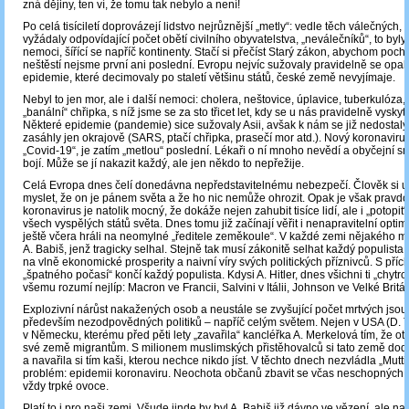
zná dějiny, ten ví, že tomu tak nebylo a není!
Po celá tisíciletí doprovázejí lidstvo nejrůznější „metly“: vedle těch válečných, 
vyžádaly odpovídající počet obětí civilního obyvatelstva, „neválečníků“, to byl
nemoci, šířící se napříč kontinenty. Stačí si přečíst Starý zákon, abychom pocho
neštěstí nejsme první ani poslední. Evropu nejvíc sužovaly pravidelně se opa
epidemie, které decimovaly po staletí většinu států, české země nevyjímaje.
Nebyl to jen mor, ale i další nemoci: cholera, neštovice, úplavice, tuberkulóza, 
„banální“ chřipka, s níž jsme se za sto třicet let, kdy se u nás pravidelně vyskytuj
Některé epidemie (pandemie) sice sužovaly Asii, avšak k nám se již nedostal
zasáhly jen okrajově (SARS, ptačí chřipka, prasečí mor atd.). Nový koronaviru
„Covid-19“, je zatím „metlou“ poslední. Lékaři o ní mnoho nevědí a obyčejní smr
bojí. Může se jí nakazit každý, ale jen někdo to nepřežije.
Celá Evropa dnes čelí donedávna nepředstavitelnému nebezpečí. Člověk si u
myslet, že on je pánem světa a že ho nic nemůže ohrozit. Opak je však pravd
koronavirus je natolik mocný, že dokáže nejen zahubit tisíce lidí, ale i „potopi
všech vyspělých států světa. Dnes tomu již začínají věřit i nenapravitelní optimis
ještě včera hráli na neomylné „ředitele zeměkoule“. V každé zemi nějakého maj
A. Babiš, jenž tragicky selhal. Stejně tak musí zákonitě selhat každý populista,
na vlně ekonomické prosperity a naivní víry svých politických příznivců. S pří
„špatného počasí“ končí každý populista. Kdysi A. Hitler, dnes všichni ti „chytrolí
všemu rozumí nejlíp: Macron ve Francii, Salvini v Itálii, Johnson ve Velké Britá
Explozivní nárůst nakažených osob a neustále se zvyšující počet mrtvých jso
především nezodpovědných politiků – napříč celým světem. Nejen v USA (D. Tr
v Německu, kterému před pěti lety „zavařila“ kancléřka A. Merkelová tím, že ot
své země migrantům. S milionem muslimských přistěhovalců si tato země dod
a navařila si tím kaši, kterou nechce nikdo jíst. V těchto dnech nezvládla „Mutti
problém: epidemii koronaviru. Neochota občanů zbavit se včas neschopných p
vždy trpké ovoce.
Platí to i pro naši zemi. Všude jinde by byl A. Babiš již dávno ve vězení, ale n