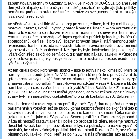
zapamatovat všechny ty Gazdíky (STAN), Jelínkové (KDU-ČSL), Goláně (Senát
domýšlivé hlupáky (a hlupačky) z politické „opozice“, nevyjímaje jisté politiky 
neměli nic jiného na práci, než utrácet peníze za své „nicnedělání“ v italských
lyžařských střediscích.
Ve středověku, kdy si lidé dávali dobrý pozor na jedince, kteří by mohli do jeji
morovou nákazu, skončili by tito „dobrodějové“ na šibenici – pro výstrahu osta
dnes, a to v rozporu se zdravým rozumem, hrajeme na shovívavé „humanisty“ 
Avanturismus těchto nezodpovědných egoistů v příštích týdnech „odskáčou“ ti
spoluobčanů, kteří se již pro svůj špatný zdravotní stav či stáří nemohou bránit.
hyenismus, hanba a ostuda nás všech! Tato nemravná individua bychom měli
vyobcovat ze slušné společnosti. Nejlépe by bylo, kdybychom je poslali zpátk
lyžařských středisek či do zemí, odkud k nám tuto nákazu zavlekli. A vůbec nej
vyexpedovat je na nějaký pustý ostrov a tam je nechat na pospas osudu – i s to
lyžařskou výstrojí.
Až ten cirkus okolo koronaviru skončí – jistě to potrvá několik měsíců, které pře
naruby –, nic nebude jako dřív. V žádném případě nepůjde o prostý návrat do
„předkoronavirových“. Náš život se od základu promění. Nebude již cesty zpá
známým „starým pořádkům“ (ani „Novým pořádkům“ v režii A. Babiše a M. Ze
námi bude jen cesta vpřed bez minulé „zátěže“: bez Babiše, bez Zemana, bez 
(ČSSD, KSČM), ale i bez nefunkční „opozice“, která skutečnou opozicí nikdy ne
strany byly jen manželkou-„čekatelkou“ pro příští konkubinát s A. Babišem.)
Ano, budeme si muset zvykat na pořádky nové. Ty přijdou na pořad dne po p
parlamentních volbách, jež se budou konat bezprostředně po skončení této kri
správné napsat, že v naší politice nezůstane kámen na kameni. Čeká nás do
„rekonstrukce“ – jako v USA po válce Severu proti Jihu. Ekonomický propad, k
vláda již nestačí zastavit a jenž ji pošle do propadliště dějin, budeme naprav
deset let. Až pak bude líp – bez ekonomických a politických parazitů typu A. B
poskoků, bez vlastizrádných politiků, kteří nadbíhali Rusku a Číně, bez všeh
přisluhovačů jakékoli moci, kteří se po r. 2017 u nás přemnožili jako hraboši.