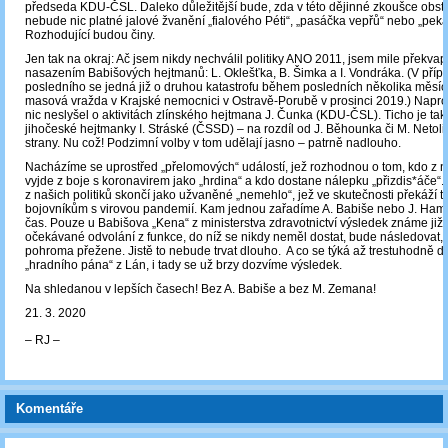
předseda KDU-ČSL. Daleko důležitější bude, zda v této dějinné zkoušce obst
nebude nic platné jalové žvanění „fialového Péti“, „pasáčka vepřů“ nebo „pek
Rozhodující budou činy.
Jen tak na okraj: Ač jsem nikdy nechválil politiky ANO 2011, jsem mile překv
nasazením Babišových hejtmanů: L. Oklešťka, B. Šimka a I. Vondráka. (V příp
posledního se jedná již o druhou katastrofu během posledních několika měsíců
masová vražda v Krajské nemocnici v Ostravě-Porubě v prosinci 2019.) Napro
nic neslyšel o aktivitách zlínského hejtmana J. Čunka (KDU-ČSL). Ticho je tak
jihočeské hejtmanky I. Stráské (ČSSD) – na rozdíl od J. Běhounka či M. Netoli
strany. Nu což! Podzimní volby v tom udělají jasno – patrně nadlouho.
Nacházíme se uprostřed „přelomových“ událostí, jež rozhodnou o tom, kdo z na
vyjde z boje s koronavirem jako „hrdina“ a kdo dostane nálepku „přizdis*áče“. A
z našich politiků skončí jako užvaněné „nemehlo“, jež ve skutečnosti překáží
bojovníkům s virovou pandemií. Kam jednou zařadíme A. Babiše nebo J. Ham
čas. Pouze u Babišova „Kena“ z ministerstva zdravotnictví výsledek známe již 
očekávané odvolání z funkce, do níž se nikdy neměl dostat, bude následovat, 
pohroma přežene. Jistě to nebude trvat dlouho. A co se týká až trestuhodně d
„hradního pána“ z Lán, i tady se už brzy dozvíme výsledek.
Na shledanou v lepších časech! Bez A. Babiše a bez M. Zemana!
21. 3. 2020
‒ RJ ‒
Komentáře