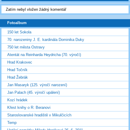
Zatím nebyl vložen žádný komentář
Fotoalbum
150 let Sokola
70. narozeniny J. E. kardinála Dominika Duky
750 let města Ostravy
Atentát na Reinharda Heydricha (70. výročí)
Hrad Krakovec
Hrad Točník
Hrad Žebrák
Jan Masaryk (125. výročí narození)
Jan Palach (45. výročí upálení)
Kozí hrádek
Křest knihy o R. Beranovi
Staroslovanské hradiště v Mikulčicích
Temp