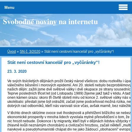
Menu
Svobodné noviny na internetu
Úvod
»
SN č. 3/2020
»
Stát není cestovní kancelář pro „vyčůránky“!
Stát není cestovní kancelář pro „vyčůránky“!
23. 3. 2020
Ve svých tisíciletých dějinách prožil český národ všelicos: dobu rozkvětu i úpa
válečného běsnění i morových epidemií. Ani 20. století nebylo bezproblémo
našich dějin: zažili jsme dvě světové války i dvě okupace ze strany sousedníc
Teprve posledních třicet let (od Listopadu 1989) žijeme jakž takž v klidu. A tad
onen kámen úrazu: skoro tři čtvrtě století míru od konce 2. světové války nás v
ukolébalo: přestali jsme být ostražití, začali jsme podceňovat možná rizika, ne
dobrých rad odborníků, kteří nás varovali sice včas, avšak marně, bez náležit
V těchto dnech sklízíme ovoce své lhostejnosti a přehlížení blížícího se nebez
ekonomické prosperity v mnoha lidech vyvolala mylné přesvědčení o tom, že 
nic hrozit nebude. Dokonce i ty migranty, kteří byli v dějinách lidstva vždycky
(hlavně kvůli neznámým chorobám) a civilizační hrozbou, začali někteří „multik
naivkové a pseudohumanisté chápat div ne jako žádoucí „obohacení“ evropské