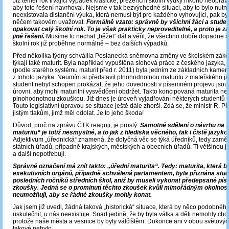
Již téměř rok trvající výpadek klasické, prezenční školní výuky nikoho neoprav
aby toto řešení navrhoval. Nejsme v tak bezvýchodné situaci, aby to bylo nutn
neexistovala distanční výuka, která nemusí být pro každého vyhovující, pak b
něčem takovém uvažovat.
Formálně vzato: správně by všichni žáci a studen
opakovat celý školní rok. To je však prakticky neproveditelné, a proto je z
jiné řešení.
Musíme to nechat „běžet“ dál a věřit, že všechno dobře dopadne a ž
školní rok již proběhne normálně – bez dalších výpadků.
Před několika týdny schválila Poslanecká sněmovna změny ve školském zákon
týkají také maturit. Byla například vypuštěna slohová práce z českého jazyka, 
(podle starého systému maturit před r. 2011) byla jedním ze základních kame
z tohoto jazyka. Neumím si představit plnohodnotnou maturitu z mateřského jaz
student nebyl schopen prokázat, že jeho dovednosti v písemném projevu jsou
úrovni, aby mohl maturitní vysvědčení obdržet. Takto koncipovaná maturita n
plnohodnotnou zkouškou. Již dnes je úroveň vyjadřování některých studentů z
Touto legislativní úpravou se situace ještě dále zhorší. Zdá se, že ministr R. P
jistým tlakům, jimž měl odolat. Je to jeho škoda!
Důvod, proč na zprávu ČTK reaguji, je prostý:
Samotné sdělení o návrhu na 
maturitu“ je totiž nesmyslné, a to jak z hlediska věcného, tak i čistě jazyk
Adjektivum „úřednická“ znamená, že dotyčná věc se týká úředníků, tedy zamě
státních úřadů, případně krajských, městských a obecních úřadů. Ti většinou ji
a další nepotřebují.
Správné označení má znít takto: „úřední maturita“. Tedy: maturita, která b
exekutivních orgánů, případně schválená parlamentem, byla přiznána stu
posledních ročníků středních škol, aniž by museli vykonat předepsané pís
zkoušky. Jedná se o prominutí těchto zkoušek kvůli mimořádným okolnost
neumožňují, aby se řádné zkoušky mohly konat.
Jak jsem již uvedl, žádná taková „historická“ situace, která by něco podobné
uskutečnit, u nás neexistuje. Snad jedině, že by byla válka a děti nemohly chod
protože naše města a vesnice by byly válčištěm. Dokonce ani v obou světovýc
takové nebylo.