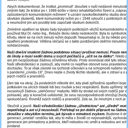
Abych dokumentoval, že institut „prominutí“ zkoušek v naší nedávné minulosti 
zmíním fakt, že krátce po r. 1989 došlo v rámci rehabilitačního řízení a „náprav
způsobených komunistickým režimem“ k uznání vysokoškolského studia desí
stovkám studentů, které komunistický režim po r. 1948 vyloučil z politických d
a neumožnil jim ani později toto započaté studium dokončit.
Zmíněné opatření se týkalo řady bývalých politických vězňů komunistického r
používat titul Dr. nebo Ing., třebaže školu nikdy nedokončili. Byla to symbolick
křivdu, které se na nich minulý režim dopustil. Nepamatuji si, že by někdo prot
opatření protestoval. Většina občanů se s takto postiženými oběťmi minulého
solidarizovala.
Naši dnešní studenti žádnou podobnou situaci prožívat nemusí. Pouze ne
do školy a musí sedět doma u svých počítačů a „učit se na dálku“.
Nikdo po
ani jim nezpůsobuje žádnou očividnou křivdu. Proto srovnávat obě tyto situace
Naši středoškoláci si zaslouží, aby mohli co nejdříve obnovit svou pravidelnou
docházku. To je však závislé na rychlosti očkování a na schopnosti našeho stá
s pandemií „covidu-19“. Dnes nejde o životy těchto studentů, ale o zdraví a o 
jejich rodičů a prarodičů.
[Jen tak na okraj: Za posledních několik dní, kdy platí zpřísněná opatření boje 
potkávám na ulicích mladé lidi bez roušek a bez respirátorů. Budu upřímný: tito
nezaslouží žádnou „ulehčenou“ maturitu. Měli by dostat od svých rodičů pár 
pohlavků, aby si konečně uvědomili, že svou nezodpovědností ohrožují životy 
spoluobčanů. Rovněž svých rodičů a prarodičů. Zdá se, že mnohým z nich je t
Stručně a jasně:
Naši středoškoláci žádnou „úřednickou“ ani „úřední“ matu
nepotřebují a ani si ji nezaslouží. Potřebují se jen dobře připravit na řádnou
zkoušku v obvyklém termínu, jak bývalo v minulosti zvykem.
Budeme-li dn
generaci „umetat“ cestičku tak, aby to měla v životě co nejsnadnější, vychovám
generace jen primadony a jedince, kteří nebudou nic umět a nebudou ani sch
postarat.