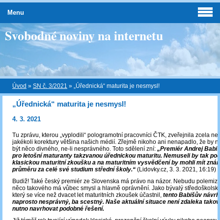
Menu
Svobodné noviny na internetu
Úvod
»
SN č. 3/2021
»
„Úřednická“ maturita je nesmysl!
„Úřednická“ maturita je nesmysl!
4. 3. 2021
Tu zprávu, kterou „vyplodili“ pologramotní pracovníci ČTK, zveřejnila zcela nek
jakékoli korektury většina našich médií. Zřejmě nikoho ani nenapadlo, že by 
být něco divného, ne-li nesprávného. Toto sdělení zní:
„Premiér Andrej Babi
pro letošní maturanty takzvanou úřednickou maturitu. Nemuseli by tak pod
klasickou maturitní zkoušku a na maturitním vysvědčení by mohli mít zná
průměru za celé své studium střední školy.“
(Lidovky.cz, 3. 3. 2021, 16:19)
Budiž! Také český premiér ze Slovenska má právo na názor. Nebudu polemizov
něco takového má vůbec smysl a hlavně oprávnění. Jako bývalý středoškolský u
který se více než dvacet let maturitních zkoušek účastnil,
tento Babišův návrh
naprosto nesprávný, ba scestný.
Naše aktuální situace není zdaleka takov
nutno navrhovat podobné řešení.