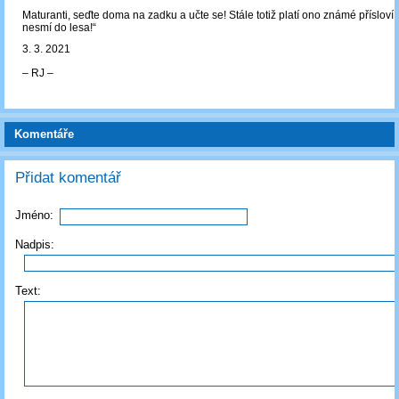
Maturanti, seďte doma na zadku a učte se! Stále totiž platí ono známé přísloví: 
nesmí do lesa!“
3. 3. 2021
‒ RJ ‒
Komentáře
Přidat komentář
Jméno:
Nadpis:
Text: