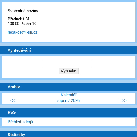
Svobodné noviny
Přetlucká 31
100 00 Praha 10
redakce@i-sn.cz
Vyhledávání
Archiv
Kalendář
<<
srpen
/
2026
>>
RSS
Přehled zdrojů
Statistiky