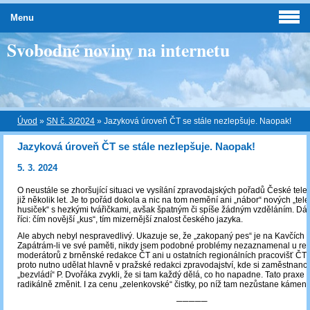
Menu
Svobodné noviny na internetu
Úvod
»
SN č. 3/2024
»
Jazyková úroveň ČT se stále nezlepšuje. Naopak!
Jazyková úroveň ČT se stále nezlepšuje. Naopak!
5. 3. 2024
O neustále se zhoršující situaci ve vysílání zpravodajských pořadů České tele
již několik let. Je to pořád dokola a nic na tom nemění ani „nábor“ nových „tele
husiček“ s hezkými tvářičkami, avšak špatným či spíše žádným vzděláním. Dá
říci: čím novější „kus“, tím mizernější znalost českého jazyka.
Ale abych nebyl nespravedlivý. Ukazuje se, že „zakopaný pes“ je na Kavčích 
Zapátrám-li ve své paměti, nikdy jsem podobné problémy nezaznamenal u red
moderátorů z brněnské redakce ČT ani u ostatních regionálních pracovišť ČT
proto nutno udělat hlavně v pražské redakci zpravodajství, kde si zaměstnanci
„bezvládí“ P. Dvořáka zvykli, že si tam každý dělá, co ho napadne. Tato praxe 
radikálně změnit. I za cenu „zelenkovské“ čistky, po níž tam nezůstane kámen
─────