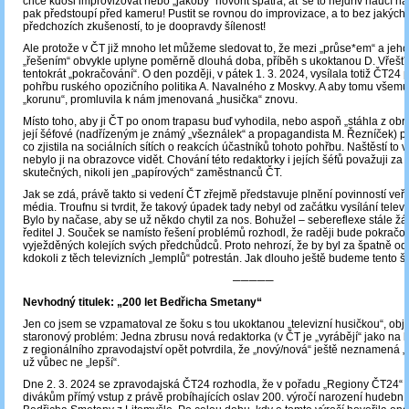
chce kdosi improvizovat nebo „jakoby“ hovořit spatra, ať se to nejdřív naučí 
pak předstoupí před kameru! Pustit se rovnou do improvizace, a to bez jakýchk
předchozích zkušeností, to je doopravdy šílenost!
Ale protože v ČT již mnoho let můžeme sledovat to, že mezi „průse*em“ a je
„řešením“ obvykle uplyne poměrně dlouhá doba, příběh s ukoktanou D. Vřešťá
tentokrát „pokračování“. O den později, v pátek 1. 3. 2024, vysílala totiž ČT24 
pohřbu ruského opozičního politika A. Navalného z Moskvy. A aby tomu všemu
„korunu“, promluvila k nám jmenovaná „husička“ znovu.
Místo toho, aby ji ČT po onom trapasu buď vyhodila, nebo aspoň „stáhla z obraz
její šéfové (nadřízeným je známý „všeználek“ a propagandista M. Řezníček) pře
co zjistila na sociálních sítích o reakcích účastníků tohoto pohřbu. Naštěstí to 
nebylo ji na obrazovce vidět. Chování této redaktorky i jejích šéfů považuji z
skutečných, nikoli jen „papírových“ zaměstnanců ČT.
Jak se zdá, právě takto si vedení ČT zřejmě představuje plnění povinností ve
média. Troufnu si tvrdit, že takový úpadek tady nebyl od začátku vysílání televi
Bylo by načase, aby se už někdo chytil za nos. Bohužel – sebereflexe stále ž
ředitel J. Souček se namísto řešení problémů rozhodl, že raději bude pokračo
vyježděných kolejích svých předchůdců. Proto nehrozí, že by byl za špatně o
kdokoli z těch televizních „lemplů“ potrestán. Jak dlouho ještě budeme tento š
─────
Nevhodný titulek: „200 let Bedřicha Smetany“
Jen co jsem se vzpamatoval ze šoku s tou ukoktanou „televizní husičkou“, obje
staronový problém: Jedna zbrusu nová redaktorka (v ČT je „vyrábějí“ jako na 
z regionálního zpravodajství opět potvrdila, že „nový/nová“ ještě neznamená 
už vůbec ne „lepší“.
Dne 2. 3. 2024 se zpravodajská ČT24 rozhodla, že v pořadu „Regiony ČT24“
divákům přímý vstup z právě probíhajících oslav 200. výročí narození hudební