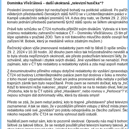
Dominika Vřešťálová – další ukoktaná „televizní husička“?
Poslední únorový týden byl neobyčejně bohatý na politické události. Po paříž
některých představitelů členských států NATO se v Lichtenštejnském paláci v 
Kampě uskutečnilo setkání premiérů V4. A dva dny nato, ve čtvrtek 29. 2. 2024
konalo jednání předsedů parlamentů týchž států spolu se šéfem ukrajinského
Právě tuto schůzku se ČT24 rozhodla přiblížit svým divákům. Vybrala si k to
známou redaktorku zahraniční redakce ČT – Dominiku Vřešťálovou. (S tím př
lépe uplatnila v pražské ZOO. Tam si roli tiskového mluvčího dobře osvojil ředi
zařízení M. Bobek, který je mediálně velice zdatným mužem.)
Řečnický výkon výše jmenované redaktorky jsem měl to štěstí či spíše smůlu 
29. 2. 2024 v 10.30 hodin. Již dlouho jsem něco tak hrůzostrašného neviděl a n
to byla shoda nepříznivých okolností, ale přesto podezřívám televizní šéfy, že t
schválně, aby naštvali i zbytek svých diváků. Jiné vysvětlení se nenabízí. Prot
zajímalo, kdo v ČT tyto redaktory a redaktorky vybírá a zda mají aspoň maturitu
Z dvouminutového přímého vstupu dotyčné redaktorky do vysílání zpravodajstv
ČT24 od budovy Lichtenštejnského paláce jsem byl doslova v šoku a mnoho 
z toho musel vzpamatovávat. Snad ani jedna pronesená věta nebyla v pořádku
trapných zámlk tam bylo nepočítaně. Proto jsem se nemohl dočkat, kdy ta „hrů
Když to televizní režie nakonec „stopla“, protože se na to nedalo dívat, řekl jse
„Proboha, kde to ta ČT vybírá: před „Hlavákem“, nebo rovnou v „Perlovce“? Vždy
nejsou schopni dát dohromady větu, která by dávala smysl!
Přesto se zdá, že jsem nebyl jediný, kdo to trapné „představení“ před televizn
zaznamenal. A tak se stalo, že v pozdějším přímém vstupu z téhož místa jmen
redaktorka celé své „povídání“ pro jistotu odvyprávěla ze čtecího zařízení. Ško
nikoho nepadlo dřív. ČT24 se mohla vyhnout další ostudě.
Naštěstí jsem nebyl sám, kdo to pozorně sledoval. Opravdu nás mají ti bohorov
šéfové za takové blbce, že se nestydí pouštět před televizní kamery taková „k