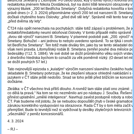
Bedřicha Smetany z Litomyšle. Po celou dobu, kdy o tomto výročí hovořila on
redaktorka jménem Nikola Dostálková, byl na dolní liště televizní obrazovky vy
výrazný titulek: „200 let Bedřicha Smetany“. Dotyčná redaktorka hovořila v tom
právě dnes (= 2. 3. 2024) připomínáme výročí 200 let od narození B. Smetany.
dočkali chybného tvaru číslovky: „před dvě stě lety“. Správně měl tento tvar vyp
„před dvěma sty lety“.
ČT24 nás opět nenechala na pochybách: stále totiž zápasí s problémem, že je
redaktoři/redaktorky neumí skloňovat číslovky. V tomto případě mělo správně za
„dvou sté výročí“ narození B. Smetany. V písemné podobě pak: „200. výročí“ n
Smetany. Bohužel – ani jednou to nebylo uvedeno správně. To se týká i onoho 
let Bedřicha Smetany“. Ten totiž mate diváky tím, jako by se tento skladatel doži
však není pravda. Litomyšlský rodák B. Smetana zemřel pouhé dva měsíce po
šedesátky (†12. 5. 1884). Ve své době se dožil průměrného věku svých vrstev
z dnešního hlediska bychom to označili za věk poměrně nízký. (O deset let ml
se dožil pouhých 57 let.)
Tato nejnovější epizoda s „kulatým“ výročím narození slavného českého hude
skladatele B. Smetany potvrzuje, že ke zlepšení situace ohledně nakládání s
jazykem v ČT stále ještě nedošlo. Snad se toho ještě před blížícím se koncem
dočkáme.
Zkrátka: v ČT všechno trvá příliš dlouho. A rovněž tam stále platí ono známé: „
co dělá ta pravá.“ Na tom se nic nezměnilo ani po nástupu J. Součka. Řešení
přinést uplatnění „umělé inteligence“. Navrhuji zavést postupně roboty a robot
ČT. Pak budeme mít jistotu, že se nebudou dopouštět chyb v české gramatice 
zárukou korektního vystupování na obrazovce. Rada ČT by o tom měla začít 
přemýšlet. Bude to levnější než si vydržovat ty desítky zbytečných televizních 
„všeználků“ z peněz koncesionářů.
4. 3. 2024
‒ RJ ‒