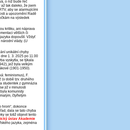
vá, o níž bude řeč
y až tak daleko, že jsem
RRTV, aby se alarmujícími
osti a upozornění Radě
 počkám na výsledek
u kritiku, ani náprava
mentaci větších či
 jazyka dopouští. Vždyť
 národní vlády. (U
ání unikátní chyby
 dne 1. 3. 2025 po 11.00
a vyskytla, se týkala
42), jež byla velkým
rákové (1901-1950).
á: feminismus), F.
2 (v době tzv. druhého
ka studentek z gymnázia
e již v minulosti
 byla komunisty
malým, čtyřletým
ko hrom“, dokonce
ad, dala se tato chyba
vky se totiž objevil tento
gický ústav Akademie
teřského jazyka, zejména