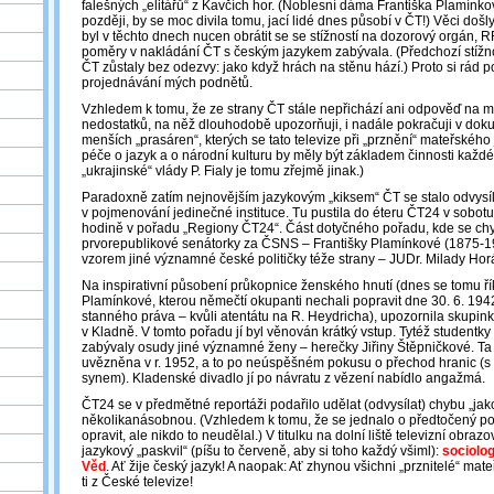
falešných „elitářů“ z Kavčích hor. (Noblesní dáma Františka Plamínko
později, by se moc divila tomu, jací lidé dnes působí v ČT!) Věci došl
byl v těchto dnech nucen obrátit se se stížností na dozorový orgán, 
poměry v nakládání ČT s českým jazykem zabývala. (Předchozí stížn
ČT zůstaly bez odezvy: jako když hrách na stěnu hází.) Proto si rád
projednávání mých podnětů.
Vzhledem k tomu, že ze strany ČT stále nepřichází ani odpověď na mo
nedostatků, na něž dlouhodobě upozorňuji, i nadále pokračuji v doku
menších „prasáren“, kterých se tato televize při „prznění“ mateřského
péče o jazyk a o národní kulturu by měly být základem činnosti každé
„ukrajinské“ vlády P. Fialy je tomu zřejmě jinak.)
Paradoxně zatím nejnovějším jazykovým „kiksem“ ČT se stalo odvysíl
v pojmenování jedinečné instituce. Tu pustila do éteru ČT24 v sobotu
hodině v pořadu „Regiony ČT24“. Část dotyčného pořadu, kde se chyb
prvorepublikové senátorky za ČSNS – Františky Plamínkové (1875-19
vzorem jiné významné české političky téže strany – JUDr. Milady Ho
Na inspirativní působení průkopnice ženského hnutí (dnes se tomu řík
Plamínkové, kterou němečtí okupanti nechali popravit dne 30. 6. 194
stanného práva – kvůli atentátu na R. Heydricha), upozornila skupin
v Kladně. V tomto pořadu jí byl věnován krátký vstup. Tytéž studentky s
zabývaly osudy jiné významné ženy ‒ herečky Jiřiny Štěpničkové. Ta
uvězněna v r. 1952, a to po neúspěšném pokusu o přechod hranic (s 
synem). Kladenské divadlo jí po návratu z vězení nabídlo angažmá.
ČT24 se v předmětné reportáži podařilo udělat (odvysílat) chybu „ja
několikanásobnou. (Vzhledem k tomu, že se jednalo o předtočený poř
opravit, ale nikdo to neudělal.) V titulku na dolní liště televizní obrazo
jazykový „paskvil“ (píšu to červeně, aby si toho každý všiml):
sociolo
Věd
. Ať žije český jazyk! A naopak: Ať zhynou všichni „prznitelé“ ma
ti z České televize!