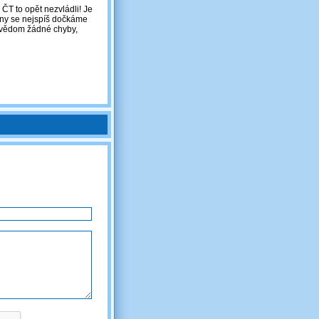
ČT to opět nezvládli! Je
ěny se nejspíš dočkáme
ní vědom žádné chyby,