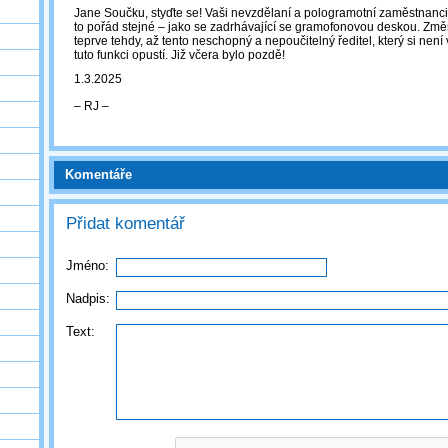
Jane Součku, styďte se! Vaši nevzdělaní a pologramotní zaměstnanci 
to pořád stejné – jako se zadrhávající se gramofonovou deskou. Zm
teprve tehdy, až tento neschopný a nepoučitelný ředitel, který si ne
tuto funkci opustí. Již včera bylo pozdě!
1.3.2025
‒ RJ ‒
Komentáře
Přidat komentář
Jméno:
Nadpis:
Text: