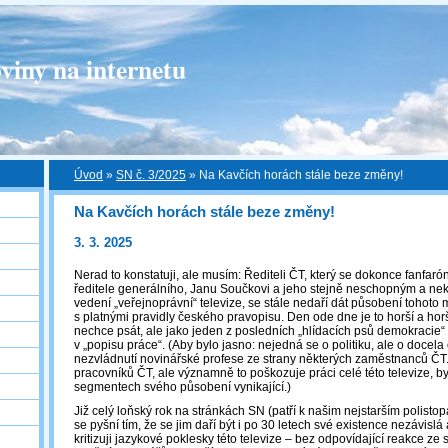
viny na internetu
Úvod
»
SN č. 3/2025
»
Na Kavčích horách stále beze změny!
Na Kavčích horách stále beze změny!
3. 3. 2025
Nerad to konstatuji, ale musím: Řediteli ČT, který se dokonce fanfar
ředitele generálního, Janu Součkovi a jeho stejně neschopným a n
vedení „veřejnoprávní“ televize, se stále nedaří dát působení tohoto
s platnými pravidly českého pravopisu. Den ode dne je to horší a horš
nechce psát, ale jako jeden z posledních „hlídacích psů demokracie
v „popisu práce“. (Aby bylo jasno: nejedná se o politiku, ale o docela 
nezvládnutí novinářské profese ze strany některých zaměstnanců ČT.
pracovníků ČT, ale významně to poškozuje práci celé této televize, by
segmentech svého působení vynikající.)
Již celý loňský rok na stránkách SN (patří k našim nejstarším polist
se pyšní tím, že se jim daří být i po 30 letech své existence nezávis
kritizuji jazykové poklesky této televize – bez odpovídající reakce ze s