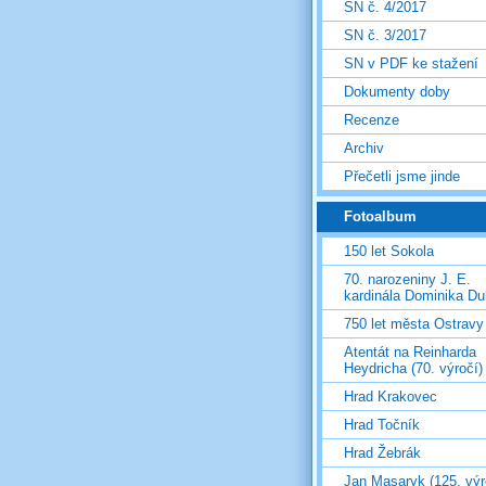
SN č. 4/2017
SN č. 3/2017
SN v PDF ke stažení
Dokumenty doby
Recenze
Archiv
Přečetli jsme jinde
Fotoalbum
150 let Sokola
70. narozeniny J. E.
kardinála Dominika D
750 let města Ostravy
Atentát na Reinharda
Heydricha (70. výročí)
Hrad Krakovec
Hrad Točník
Hrad Žebrák
Jan Masaryk (125. výr