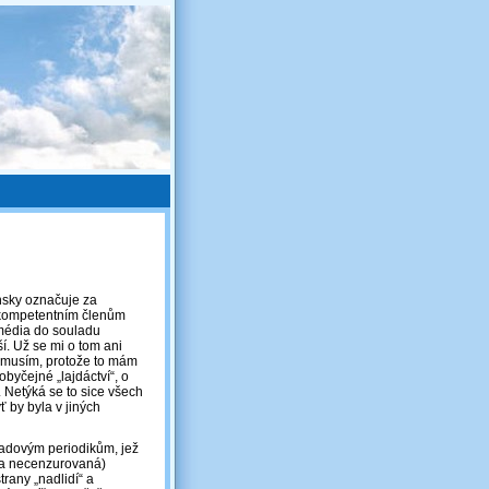
ónsky označuje za
ekompetentním členům
 média do souladu
í. Už se mi o tom ani
“ musím, protože to mám
obyčejné „lajdáctví“, o
 Netýká se to sice všech
ť by byla v jiných
opadovým periodikům, jež
lá a necenzurovaná)
trany „nadlidí“ a