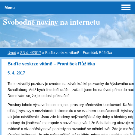
Menu
Svobodné noviny na internetu
Úvod
»
SN č. 4/2017
»
Buďte veskrze vítáni! – František Růžička
Buďte veskrze vítáni! – František Růžička
5. 4. 2017
Tento zdvořilý pozdrav je uveden na závěr krátké pozvánky do Výstavního cen
Schallaburg. Aniž bych tím chtěl urážet, zařadil jsem ho na úvod přímo do nadp
Domnívám se, že je to dosti příznačné.
Prostory tohoto výstavního centra jsou prostory především k setkávání. Každo
střídají výstavy v mezinárodním kontextu a se vztahem k současnosti. Výstavy
tak jako návštěvníci. Jsou zde kladeny nejžhavější otázky doby a hledány odp
dodaný do jihočeské metropole s pozvánko, uvádí, že Schallaburg ukazuje ra
zvídavě a vizionářsky nové pohledy na razantně se měnící svět. Zde je možné