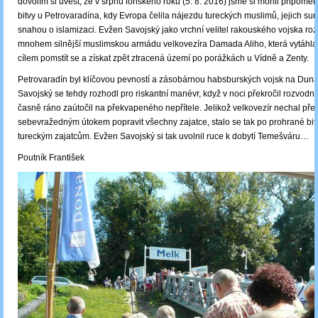
dovolím si uvést, že v srpnu loňského roku (5. 8. 2016) jsme si mohli připomen
bitvy u Petrovaradína, kdy Evropa čelila nájezdu tureckých muslimů, jejich su
snahou o islamizaci. Evžen Savojský jako vrchní velitel rakouského vojska roz
mnohem silnější muslimskou armádu velkovezíra Damada Aliho, která vytáhla
cílem pomstít se a získat zpět ztracená území po porážkách u Vídně a Zenty.
Petrovaradín byl klíčovou pevností a zásobárnou habsburských vojsk na Dunaj.
Savojský se tehdy rozhodl pro riskantní manévr, když v noci překročil rozvod
časně ráno zaútočil na překvapeného nepřítele. Jelikož velkovezír nechal pře
sebevražedným útokem popravit všechny zajatce, stalo se tak po prohrané bi
tureckým zajatcům. Evžen Savojský si tak uvolnil ruce k dobytí Temešváru…
Poutník František