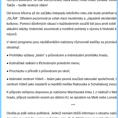
různými kulturami. Je zde svět prožitků, oáza klidu, místo oslav, zkrátka: oblíb
Takže – buďte veskrze vítáni!
Od konce března až do začátku listopadu letošního roku zde bude probíhat v
„ISLÁM“. Středem pozornosti je vztah mezi muslimsky a „západně okcidentál
kulturou. Pomocí důvěrných situací v každodenním soužití lidí jsou proti sobě 
aktuální otázky, historické souvislosti a rozdílné pohledy s výzvou k hluboké k
názorů.
V rámci programu jsou návštěvníkům nabízeny různorodé balíčky za poznáván
obsahují:
● Prohlídku výstavy „Islám“ s průvodcem a individuální prohlídku hradu;
● Kulinářské setkání s tříchodovým poledním menu;
● Procházku v přírodě s průvodcem po okolí;
● Islámské centrum Vídeň – Islám jako pevná součást rakouské společnosti, I
centrum Vídeň jako nejstarší a největší mešita Rakouska a Schallaburg zvouc
K příjezdu veřejnou dopravou je nabízena Wachauská linka 1 z nádraží v Mel
hradu, příjezd osobním vozem po dálnici A1 se sjezdem na Melk nebo Loosdor
***
Osvěta je jistě velice potřebná. Jelikož nemám bližší informaci o obsahu nabí