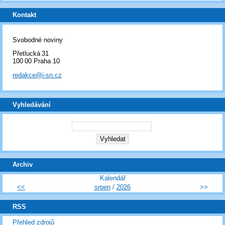
Kontakt
Svobodné noviny
Přetlucká 31
100 00 Praha 10
redakce@i-sn.cz
Vyhledávání
Archiv
Kalendář
<<
srpen
/
2026
>>
RSS
Přehled zdrojů