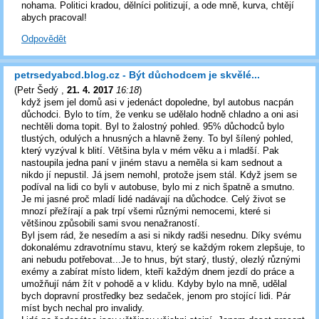
nohama. Politici kradou, dělníci politizují, a ode mně, kurva, chtějí
abych pracoval!
Odpovědět
petrsedyabcd.blog.cz - Být důchodcem je skvělé...
(
Petr Šedý
,
21. 4. 2017
16:18
)
když jsem jel domů asi v jedenáct dopoledne, byl autobus nacpán
důchodci. Bylo to tím, že venku se udělalo hodně chladno a oni asi
nechtěli doma topit. Byl to žalostný pohled. 95% důchodců bylo
tlustých, odulých a hnusných a hlavně ženy. To byl šílený pohled,
který vyzýval k blití. Většina byla v mém věku a i mladší. Pak
nastoupila jedna paní v jiném stavu a neměla si kam sednout a
nikdo jí nepustil. Já jsem nemohl, protože jsem stál. Když jsem se
podíval na lidi co byli v autobuse, bylo mi z nich špatně a smutno.
Je mi jasné proč mladí lidé nadávají na důchodce. Celý život se
mnozí přežírají a pak trpí všemi různými nemocemi, které si
většinou způsobili sami svou nenažraností.
Byl jsem rád, že nesedím a asi si nikdy radši nesednu. Díky svému
dokonalému zdravotnímu stavu, který se každým rokem zlepšuje, to
ani nebudu potřebovat...Je to hnus, být starý, tlustý, olezlý různými
exémy a zabírat místo lidem, kteří každým dnem jezdí do práce a
umožňují nám žít v pohodě a v klidu. Kdyby bylo na mně, udělal
bych dopravní prostředky bez sedaček, jenom pro stojící lidi. Pár
míst bych nechal pro invalidy.