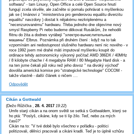
softwaru" - tam Linuxy, Open Office a celé Open Source hnutí
fungují zcela skvěle, ale začněte si pomalu pohrávat s myšlenkou
jak se ( Imánovi z "ministerstva pro genderovou equalitu diverzitu
equalitu" navzdory ) dostat k nějakému nezkriplenému a
"necenzurovanému" hardwaru. Třeba jednoho dne objevíme nový
smysl Raspberry Pi nebo budeme děkovat Rusákům, že nehodili
flitnu do žita a dodnes vyrábejí "электро-вычислительные
машины" Elbrus. Poznámka při druhém čtení : když na to tak
vzpomínám ani nedostupnost slušného hardwaru není nic nového - v
roce 1992 jsem mé drahé máti imputoval myšlenku koupit do
ordinace tehdy astronomicky výkonný počítač AMD 386DX / 40MHz
/ 8 kilobyte chache / 4 megabyte RAM / 80 Megabyte Hard disk - a
na ten jsme čekali půl roku než jeho dovoz " na divoký východ"
dovolila americká komise pro "strategické technologie" COCOM -
takže vlastně - další článek o ničem ....
Odpovědět
Cikán a Gottwald
(
Dežo Růžička
,
28. 4. 2017
19:22
)
Umře starý cikán a na onom světě se setká s Gottwaldem, který se
ho ptá: "Poslyš, cikáne, kdy se ti líp žilo. Teď, nebo za mých
časů?"
Cikán na to: "V tvé době bylo všechno v pořádku - politici
politizovali, dělníci pracovali a cikáni kradli. Teď je to úplně vzhůru