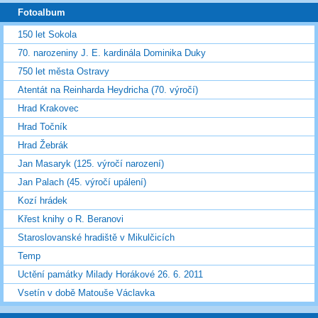
Fotoalbum
150 let Sokola
70. narozeniny J. E. kardinála Dominika Duky
750 let města Ostravy
Atentát na Reinharda Heydricha (70. výročí)
Hrad Krakovec
Hrad Točník
Hrad Žebrák
Jan Masaryk (125. výročí narození)
Jan Palach (45. výročí upálení)
Kozí hrádek
Křest knihy o R. Beranovi
Staroslovanské hradiště v Mikulčicích
Temp
Uctění památky Milady Horákové 26. 6. 2011
Vsetín v době Matouše Václavka