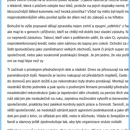
půlku svého života na tu druhou půlku střádal. S jakou radostí je možné dívat 
v lékárně, která s pláčem odejde bez léků, protože na jejich doplatky nemá. Pr
libozvučnější štěkot kulometu než hezká písnička? Vždyť by mělo být lepší mu
nejproduktivnějším věku posílat spíše do dílen než do zákopů a na hřbitov.
Bohužel to výše popsané dělají zpravidla nejen zvrhlí a zpupní „odtrhlíci“ z ř
ale mají to v genech i příživníci, kteří se chtějí mít dobře bez vlastní zásluhy. 
co nejmenší zásluhou. Takoví, kteří vám s potěšením sdělí, že vám O₂ vynulov
neprotelefonovaný kredit, nebo vám sáhnou do kapsy pro cokoli. Ochotní za 
šidit spoluobčany jako zaměstnanci velkých obchodů, bank či jiných super zi
společností, nebo jako soukromě podnikající šmejdi. Je jim jedno, že vás poš
oni se mají lépe než vy.
Ti začínali s prodejem předražených dek a nádobí. Dnes se přesouvají na rek
panelákových bytů. Nejenže je lacino nakupují od přestárlých majitelů, často j
do domovů pro jejich dožití a po rekonstrukci byty draho prodávají. Montují se
vlastníků těchto jednotek a pak spolu s podivnými firmami provádějí předraže
neadekvátní rekonstrukce (jako je tapetování stěn chodeb) za peníze těch vla
náš stát jim jde neskutečně na ruku, zejména možnostmi vytvořit si benevolent
společenství, prakticky bez jakékoli kontroly jejich práce a činnosti. Senioři, ze
větší společenství, se nedokáží ubránit jejich agresivní podnikavosti a jako dř
dek jen platí z toho, co střádali pro děti, nebo k důchodu. Vláda to šmejdům nev
fandí a stanovy ještě zjednodušuje tak, aby tyto organizace snáze ovládli.