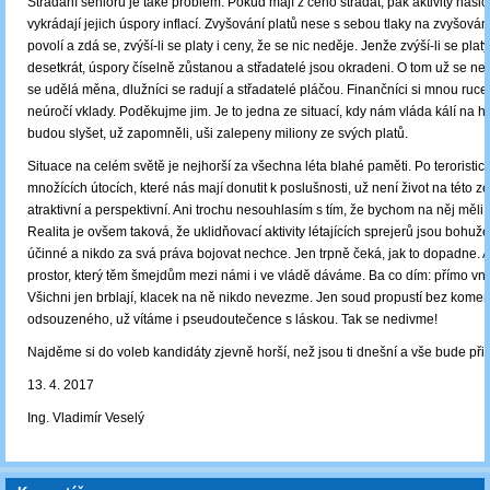
Střádání seniorů je také problém. Pokud mají z čeho střádat, pak aktivity našic
vykrádají jejich úspory inflací. Zvyšování platů nese s sebou tlaky na zvyšová
povolí a zdá se, zvýší-li se platy i ceny, že se nic neděje. Jenže zvýší-li se platy
desetkrát, úspory číselně zůstanou a střadatelé jsou okradeni. O tom už se ne
se udělá měna, dlužníci se radují a střadatelé pláčou. Finančníci si mnou ruce
neúročí vklady. Poděkujme jim. Je to jedna ze situací, kdy nám vláda kálí na h
budou slyšet, už zapomněli, uši zalepeny miliony ze svých platů.
Situace na celém světě je nejhorší za všechna léta blahé paměti. Po teroristick
množících útocích, které nás mají donutit k poslušnosti, už není život na této z
atraktivní a perspektivní. Ani trochu nesouhlasím s tím, že bychom na něj měli 
Realita je ovšem taková, že uklidňovací aktivity létajících sprejerů jsou bohužel
účinné a nikdo za svá práva bojovat nechce. Jen trpně čeká, jak to dopadne. A 
prostor, který těm šmejdům mezi námi i ve vládě dáváme. Ba co dím: přímo v
Všichni jen brblají, klacek na ně nikdo nevezme. Jen soud propustí bez komen
odsouzeného, už vítáme i pseudoutečence s láskou. Tak se nedivme!
Najděme si do voleb kandidáty zjevně horší, než jsou ti dnešní a vše bude při
13. 4. 2017
Ing. Vladimír Veselý