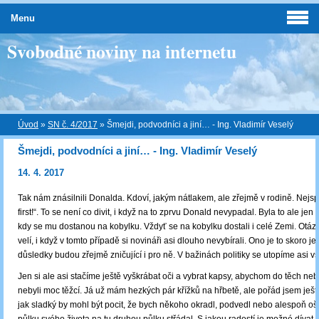
Menu
Svobodné noviny na internetu
Úvod
»
SN č. 4/2017
»
Šmejdi, podvodníci a jiní… - Ing. Vladimír Veselý
Šmejdi, podvodníci a jiní… - Ing. Vladimír Veselý
14. 4. 2017
Tak nám znásilnili Donalda. Kdoví, jakým nátlakem, ale zřejmě v rodině. Nejsp
first!“. To se není co divit, i když na to zprvu Donald nevypadal. Byla to ale jen
kdy se mu dostanou na kobylku. Vždyť se na kobylku dostali i celé Zemi. Otáz
velí, i když v tomto případě si novináři asi dlouho nevybírali. Ono je to skoro j
důsledky budou zřejmě zničující i pro ně. V bažinách politiky se utopíme asi vš
Jen si ale asi stačíme ještě vyškrábat oči a vybrat kapsy, abychom do těch ne
nebyli moc těžcí. Já už mám hezkých pár křížků na hřbetě, ale pořád jsem ješt
jak sladký by mohl být pocit, že bych někoho okradl, podvedl nebo alespoň ošidi