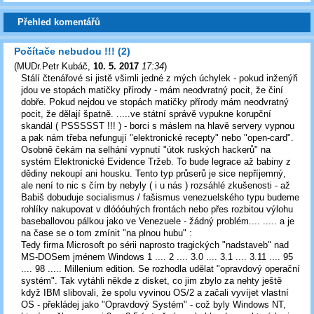
Přehled komentářů
Počítače nebudou !!! (2)
(
MUDr.Petr Kubáč
,
10. 5. 2017
17:34
)
Stálí čtenářové si jistě všimli jedné z mých úchylek - pokud inženýři
jdou ve stopách matičky přírody - mám neodvratný pocit, že činí
dobře. Pokud nejdou ve stopách matičky přírody mám neodvratný
pocit, že dělají špatně. .....ve státní správě vypukne korupční
skandál ( PSSSSST !!! ) - borci s máslem na hlavě servery vypnou
a pak nám třeba nefungují "elektronické recepty" nebo "open-card".
Osobně čekám na selhání vypnutí "útok ruských hackerů" na
systém Elektronické Evidence Tržeb. To bude legrace až babiny z
dědiny nekoupí ani housku. Tento typ průserů je sice nepříjemný,
ale není to nic s čím by nebyly ( i u nás ) rozsáhlé zkušenosti - až
Babiš dobuduje socialismus / fašismus venezuelského typu budeme
rohlíky nakupovat v dlóóóuhých frontách nebo přes rozbitou výlohu
baseballovou pálkou jako ve Venezuele - žádný problém.... ..... a je
na čase se o tom zmínit "na plnou hubu" :
Tedy firma Microsoft po sérii naprosto tragických "nadstaveb" nad
MS-DOSem jménem Windows 1 .... 2 .... 3.0 .... 3.1 .... 3.11 .... 95
.... 98 ..... Millenium edition. Se rozhodla udělat "opravdový operační
systém". Tak vytáhli někde z disket, co jim zbylo za nehty ještě
když IBM slibovali, že spolu vyvinou OS/2 a začali vyvíjet vlastní
OS - překládej jako "Opravdový Systém" - což byly Windows NT,