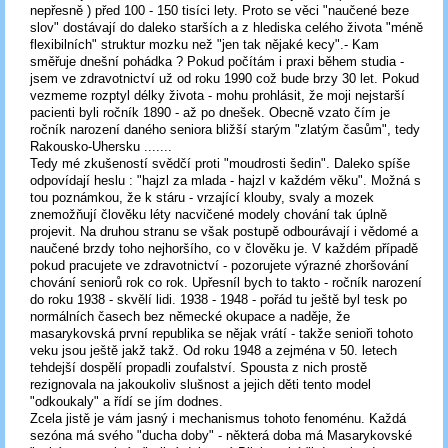
nepřesně ) před 100 - 150 tisíci lety. Proto se věci "naučené beze
slov" dostávají do daleko starších a z hlediska celého života "méně
flexibilních" struktur mozku než "jen tak nějaké kecy".- Kam
směřuje dnešní pohádka ? Pokud počítám i praxi během studia -
jsem ve zdravotnictví už od roku 1990 což bude brzy 30 let. Pokud
vezmeme rozptyl délky života - mohu prohlásit, že moji nejstarší
pacienti byli ročník 1890 - až po dnešek. Obecně vzato čím je
ročník narození daného seniora bližší starým "zlatým časům", tedy
Rakousko-Uhersku .......
Tedy mé zkušeností svědčí proti "moudrosti šedin". Daleko spíše
odpovídají heslu : "hajzl za mlada - hajzl v každém věku". Možná s
tou poznámkou, že k stáru - vrzající klouby, svaly a mozek
znemožňují člověku léty nacvičené modely chování tak úplně
projevit. Na druhou stranu se však postupě odbourávají i vědomé a
naučené brzdy toho nejhoršího, co v člověku je. V každém případě
pokud pracujete ve zdravotnictví - pozorujete výrazné zhoršování
chování seniorů rok co rok. Upřesníl bych to takto - ročník narození
do roku 1938 - skvělí lidi. 1938 - 1948 - pořád tu ještě byl tesk po
normálních časech bez německé okupace a naděje, že
masarykovská první republika se nějak vrátí - takže senioři tohoto
veku jsou ještě jakž takž. Od roku 1948 a zejména v 50. letech
tehdejší dospělí propadli zoufalství. Spousta z nich prostě
rezignovala na jakoukoliv slušnost a jejich děti tento model
"odkoukaly" a řídí se jím dodnes.
Zcela jistě je vám jasný i mechanismus tohoto fenoménu. Každá
sezóna má svého "ducha doby" - některá doba má Masarykovské