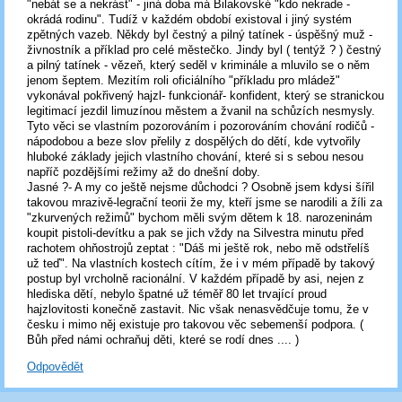
"nebát se a nekrást" - jiná doba má Bilakovské "kdo nekrade -
okrádá rodinu". Tudíž v každém období existoval i jiný systém
zpětných vazeb. Někdy byl čestný a pilný tatínek - úspěšný muž -
živnostník a příklad pro celé městečko. Jindy byl ( tentýž ? ) čestný
a pilný tatínek - vězeň, který seděl v kriminále a mluvilo se o něm
jenom šeptem. Mezitím roli oficiálního "příkladu pro mládež"
vykonával pokřivený hajzl- funkcionář- konfident, který se stranickou
legitimací jezdil limuzínou městem a žvanil na schůzích nesmysly.
Tyto věci se vlastním pozorováním i pozorováním chování rodičů -
nápodobou a beze slov přelily z dospělých do dětí, kde vytvořily
hluboké základy jejich vlastního chování, které si s sebou nesou
napříč pozdějšími režimy až do dnešní doby.
Jasné ?- A my co ještě nejsme důchodci ? Osobně jsem kdysi šířil
takovou mrazivě-legrační teorii že my, kteří jsme se narodili a žíli za
"zkurvených režimů" bychom měli svým dětem k 18. narozeninám
koupit pistoli-devítku a pak se jich vždy na Silvestra minutu před
rachotem ohňostrojů zeptat : "Dáš mi ještě rok, nebo mě odstřelíš
už teď". Na vlastních kostech cítím, že i v mém případě by takový
postup byl vrcholně racionální. V každém případě by asi, nejen z
hlediska dětí, nebylo špatné už téměř 80 let trvající proud
hajzlovitosti konečně zastavit. Nic však nenasvědčuje tomu, že v
česku i mimo něj existuje pro takovou věc sebemenší podpora. (
Bůh před námi ochraňuj děti, které se rodí dnes .... )
Odpovědět