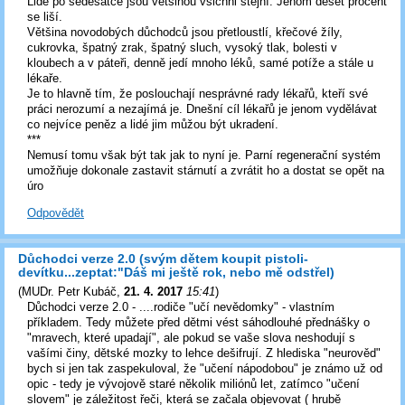
Lidé po šedesátce jsou většinou všichni stejní. Jenom deset procent
se liší.
Většina novodobých důchodců jsou přetloustlí, křečové žíly,
cukrovka, špatný zrak, špatný sluch, vysoký tlak, bolesti v
kloubech a v páteři, denně jedí mnoho léků, samé potíže a stále u
lékaře.
Je to hlavně tím, že poslouchají nesprávné rady lékařů, kteří své
práci nerozumí a nezajímá je. Dnešní cíl lékařů je jenom vydělávat
co nejvíce peněz a lidé jim můžou být ukradení.
***
Nemusí tomu však být tak jak to nyní je. Parní regenerační systém
umožňuje dokonale zastavit stárnutí a zvrátit ho a dostat se opět na
úro
Odpovědět
Důchodci verze 2.0 (svým dětem koupit pistoli-
devítku...zeptat:"Dáš mi ještě rok, nebo mě odstřel)
(
MUDr. Petr Kubáč
,
21. 4. 2017
15:41
)
Důchodci verze 2.0 - ....rodiče "učí nevědomky" - vlastním
příkladem. Tedy můžete před dětmi vést sáhodlouhé přednášky o
"mravech, které upadají", ale pokud se vaše slova neshodují s
vašími činy, dětské mozky to lehce dešifrují. Z hlediska "neurověd"
bych si jen tak zaspekuloval, že "učení nápodobou" je známo už od
opic - tedy je vývojově staré několik miliónů let, zatímco "učení
slovem" je záležitost řeči, která se začala objevovat ( hrubě