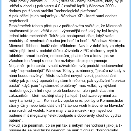
které prošly verzemi 3 ... 3.5 ( strašné - nebyl hardware, který by je
udržel v chodu ) pak verze 4.0 ( značně lepší ) Windows 2000 -
dodnes používaná stabilní "technologická platforma".
A pak přišel jejich majstrštyk - Windows XP - které sami dodnes
nepřekonali. ......
Problémeček tohoto přístupu v počítačovém světě je, že Microsoft
současnosti je asi větší a asi i výnosnější než jaký by byl kdyby
jednal takto racionálně. Takže jak postupovat dále, když vaše
produkty už neodvratně budou jen horší a horší - Windows Metro a
Microsoft Ribbon - budiž nám příkladem. Navíc v době kdy za chybu
může přijít trest v podobě útěku uživatelů z PC platformy pryč k
tabletům, smartfounům, netbookům, phabletům a kdoví jak se
všechen ten šmejd s neustále rozbitým displejem jmenuje.
No jasně - je tu cesta - vnutit uživatelům svůj produkt nedobrovolně.
Tedy "nejmodernější" Windows 10 byly oznámeny, "jakože už tady s
námi budou navěky". Místo uvádění nových verzí, poslouchání
kritiky jak je nový operační systém k ničemu, pak vydávání "service
packů" když jsou "systémové problémy" moc velké, vymýšlení
marketingových fint nejen proti konkurenci, ale i proti vlastním
zákazníkům, kteří nechtějí starý ( a lepší ) software vyměnit za
nový ( a horší ). ..... Komise Evropské unie, politbyro Komunistické
strany Číny nebo řada dalších ) "šlápnou včelí královně na hlavičku"
a na rozdíl od včelek, které mají vlastí mozek - my najednou
budeme mít megatuny "elektroodpadu s doopravdy dlouhou výdrží
baterie".
Pokud jste pesimisti, co se jen tak s někým neshodnou ( jako já ) -
připravujte se psychicky nejenom na únik z oblasti "korporátního