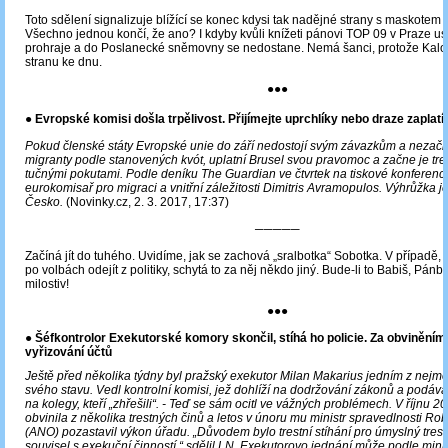
Toto sdělení signalizuje blížící se konec kdysi tak nadějné strany s maskotem K
Všechno jednou končí, že ano? I kdyby kvůli knížeti pánovi TOP 09 v Praze us
prohraje a do Poslanecké sněmovny se nedostane. Nemá šanci, protože Kalo
stranu ke dnu.
●●●
● Evropské komisi došla trpělivost. Přijímejte uprchlíky nebo draze zaplatít
Pokud členské státy Evropské unie do září nedostojí svým závazkům a nezačn
migranty podle stanovených kvót, uplatní Brusel svou pravomoc a začne je tres
tučnými pokutami. Podle deníku The Guardian ve čtvrtek na tiskové konferenci
eurokomisař pro migraci a vnitřní záležitosti Dimitris Avramopulos. Výhrůžka j
Česko.
(Novinky.cz, 2. 3. 2017, 17:37)
─────
Začíná jít do tuhého. Uvidíme, jak se zachová „sralbotka“ Sobotka. V případě,
po volbách odejít z politiky, schytá to za něj někdo jiný. Bude-li to Babiš, Pá
milostiv!
●●●
●
Šéfkontrolor Exekutorské komory skončil, stíhá ho policie. Za obviněním 
vyřizování účtů
Ještě před několika týdny byl pražský exekutor Milan Makarius jedním z nejm
svého stavu. Vedl kontrolní komisi, jež dohlíží na dodržování zákonů a podáv
na kolegy, kteří „zhřešili“. - Teď se sám ocitl ve vážných problémech. V říjnu 20
obvinila z několika trestných činů a letos v únoru mu ministr spravedlnosti Rob
(ANO) pozastavil výkon úřadu. „Důvodem bylo trestní stíhání pro úmyslný trestn
souvisel s exekuční činností,“ sdělil LN. Exekutorovo jednání může podle minis