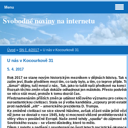
Menu
Svobodné noviny na internetu
Úvod
»
SN č. 4/2017
»
U nás v Kocourkově 31
U nás v Kocourkově 31
5. 4. 2017
Rok 2017 se stane novým historickým mezníkem v dějinách lidstva. Tak se
zatím jeví. Bude předělem mezi tím, co tady bylo, a tím, co teprve přijde. T
„lámat“ dějiny, tuší mnozí z nás. Tak, jako to tušili naši předkové na konci 19
Rozsah těchto změn však dokáže odhadnout jen málokdo. Přesto podvědo
se něco stát musí, protože k tomu dozrál čas.
Předznamenáním příštích změn je událost klíčového významu pro celou na
euroatlantickou civilizaci. Stala se jí volba kandidáta „vzpoury proti estab
proti nadvládě „elit“ – amerického prezidenta D. Trumpa.
Ke zmíněné civilizaci se sice slovně hlásíme, avšak zčásti stále ještě vězí
níž jsme se dostali v roce 1945, kdy si mocnosti vítězné protihitlerovské ko
sféry vlivu v poválečné Evropě. Naše země tehdy „spadla“ do zájmové sfé
Sovětského svazu – se všemi důsledky, které to mělo.
Dílem z naivity a nadšení z osvobození po šesti letech nacistické okupace,