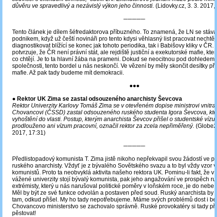
důvěru ve spravedlivý a nezávislý výkon jeho činnosti.
(Lidovky.cz, 3. 3. 2017,
─────
Tento článek je dílem šéfredaktorova příbuzného. To znamená, že LN se stáva
podnikem, když už čeští novináři pro tento kdysi věhlasný list pracovat nechtějí.
diagnostikovat blížící se konec jak tohoto periodika, tak i Babišovy kliky v ČR. 
potvrzuje, že ČR není právní stát, ale rejdiště justiční a exekutorské mafie, které
co chtějí. Je to ta hlavní žába na prameni. Dokud se neocitnou pod dohlede
společnosti, tento bordel u nás neskončí. Ve vězení by měly skončit desítky pře
mafie. Až pak tady budeme mít demokracii.
●●●
●
Rektor UK Zima se zastal odsouzeného anarchisty Ševcova
Rektor Univerzity Karlovy Tomáš Zima se v otevřeném dopise ministrovi vnitra
Chovancovi (ČSSD) zastal odsouzeného ruského studenta Igora Ševcova, kte
vyhoštění do vlasti. Postup, kterým anarchista Ševcov přišel o studentské víz
prodlouženo ani vízum pracovní, označil rektor za zcela nepřiměřený.
(Globe24
2017, 17:31)
─────
Předlistopadový komunista T. Zima jistě nikoho nepřekvapil svou žádostí ve 
ruského anarchisty. Vždyť je z bývalého Sovětského svazu a to byl vždy vzor 
komunistů. Proto ta neobvyklá aktivita našeho rektora UK. Pominu-li fakt, že v 
vážené univerzity stojí bývalý komunista, pak jeho angažování ve prospěch r
extrémisty, který u nás narušoval politické poměry v loňském roce, je do nebe vo
Měl by být ze své funkce odvolán a postaven před soud. Ruský anarchista by s
tam, odkud přišel. My ho tady nepotřebujeme. Máme svých problémů dost i be
Chovancovo ministerstvo se zachovalo správně. Ruské provokatéry si tady 
pěstovat!