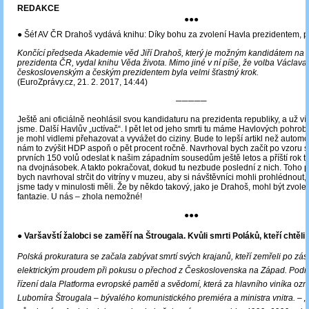
REDAKCE
●●●
● Šéf AV ČR Drahoš vydává knihu: Díky bohu za zvolení Havla prezidentem, p
Končící předseda Akademie věd Jiří Drahoš, který je možným kandidátem na 
prezidenta ČR, vydal knihu Věda života. Mimo jiné v ní píše, že volba Václava
československým a českým prezidentem byla velmi šťastný krok.
(EuroZprávy.cz, 21. 2. 2017, 14:44)
─────
Ještě ani oficiálně neohlásil svou kandidaturu na prezidenta republiky, a už v
jsme. Další Havlův „uctívač“. I pět let od jeho smrti tu máme Havlových pohrobk
je mohl vidlemi přehazovat a vyvážet do ciziny. Bude to lepší artikl než automo
nám to zvýšit HDP aspoň o pět procent ročně. Navrhoval bych začít po vzoru s
prvních 150 volů odeslat k našim západním sousedům ještě letos a příští rok tot
na dvojnásobek. A takto pokračovat, dokud tu nezbude poslední z nich. Toho 
bych navrhoval strčit do vitríny v muzeu, aby si návštěvníci mohli prohlédnout, 
jsme tady v minulosti měli. Že by někdo takový, jako je Drahoš, mohl být zvolen
fantazie. U nás – zhola nemožné!
●●●
● Varšavští žalobci se zaměří na Štrougala. Kvůli smrti Poláků, kteří chtěli
Polská prokuratura se začala zabývat smrtí svých krajanů, kteří zemřeli po zá
elektrickým proudem při pokusu o přechod z Československa na Západ. Podně
řízení dala Platforma evropské paměti a svědomí, která za hlavního viníka oz
Lubomíra Štrougala – bývalého komunistického premiéra a ministra vnitra.
‒
„