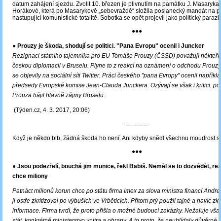
datum zahájení sjezdu. Zvolit 10. březen je plivnutím na památku J. Masaryka 
Horákové, která po Masarykově „sebevraždě“ složila poslanecký mandát na pro
nastupující komunistické totalitě. Sobotka se opět projevil jako politický parazit
●●●
● Prouzy je škoda, shodují se politici. "Pana Evropu" ocenil i Juncker
Rezignaci státního tajemníka pro EU Tomáše Prouzy (ČSSD) považují někteří z
českou diplomacii v Bruselu. Plyne to z reakcí na oznámení o odchodu Prouzy 
se objevily na sociální síti Twitter. Práci českého "pana Evropy" ocenil napříkl
předsedy Evropské komise Jean-Clauda Junckera. Ozývají se však i kritici, po
Prouza hájil hlavně zájmy Bruselu.
(Týden.cz, 4. 3. 2017, 20:06)
─────
Když je někdo blb, žádná škoda ho není. Ani kdyby snědl všechnu moudrost 
●●●
● Jsou podezřelí, bouchá jim munice, řekl Babiš. Neměl se to dozvědět, rea
chce miliony
Patnáct milionů korun chce po státu firma Imex za slova ministra financí Andre
ji ostře zkritizoval po výbuších ve Vrběticích. Přitom prý použil tajné a navíc zk
informace. Firma tvrdí, že proto přišla o možné budoucí zakázky. Nežaluje vša
stát, konkrétně ministerstvo vnitra a obrany. A to proto, že neuhlídaly důvěrné 