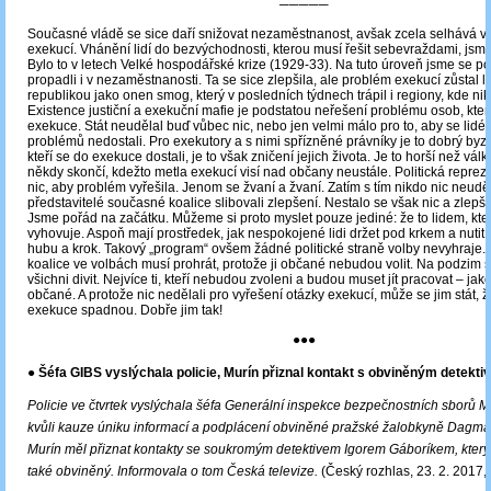
─────
Současné vládě se sice daří snižovat nezaměstnanost, avšak zcela selhává v
exekucí. Vhánění lidí do bezvýchodnosti, kterou musí řešit sebevraždami, jsme
Bylo to v letech Velké hospodářské krize (1929-33). Na tuto úroveň jsme se p
propadli i v nezaměstnanosti. Ta se sice zlepšila, ale problém exekucí zůstal l
republikou jako onen smog, který v posledních týdnech trápil i regiony, kde nik
Existence justiční a exekuční mafie je podstatou neřešení problému osob, kter
exekuce. Stát neudělal buď vůbec nic, nebo jen velmi málo pro to, aby se lidé 
problémů nedostali. Pro exekutory a s nimi spřízněné právníky je to dobrý byzny
kteří se do exekuce dostali, je to však zničení jejich života. Je to horší než válk
někdy skončí, kdežto metla exekucí visí nad občany neustále. Politická repre
nic, aby problém vyřešila. Jenom se žvaní a žvaní. Zatím s tím nikdo nic neuděl
představitelé současné koalice slibovali zlepšení. Nestalo se však nic a zlepš
Jsme pořád na začátku. Můžeme si proto myslet pouze jediné: že to lidem, kteř
vyhovuje. Aspoň mají prostředek, jak nespokojené lidi držet pod krkem a nutit j
hubu a krok. Takový „program“ ovšem žádné politické straně volby nevyhraje. 
koalice ve volbách musí prohrát, protože ji občané nebudou volit. Na podzim
všichni divit. Nejvíce ti, kteří nebudou zvoleni a budou muset jít pracovat – jak
občané. A protože nic nedělali pro vyřešení otázky exekucí, může se jim stát, 
exekuce spadnou. Dobře jim tak!
●●●
● Šéfa GIBS vyslýchala policie, Murín přiznal kontakt s obviněným detekt
Policie ve čtvrtek vyslýchala šéfa Generální inspekce bezpečnostních sborů 
kvůli kauze úniku informací a podplácení obviněné pražské žalobkyně Dagm
Murín měl přiznat kontakty se soukromým detektivem Igorem Gáboríkem, který
také obviněný. Informovala o tom Česká televize
.
(Český rozhlas, 23. 2. 2017,