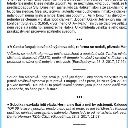
tohoto falešného kněze někdo „stvořil“. Asi se nezmýlím, když budu tvrdit, že to
předlistopadová StB. Dnes není jasné, kdo za Halíkem stojí a ze zákulisí řídí je
to, co tím sleduje. Mezi skutečnými, autentickými duchovními římskokatolické c
individuum nemá místo a mnozí kněží jím opovrhují. Asi k tomu mají důvod. –
jednoho ze čtenářů v diskusi pod článkem: „Docent Otakar Jelínek prý má i jin
konfident StB, ev. č. 31658, krycí jméno OTA – fyzik.“ Tím by se dalo vysvětlit, 
něm věděla a řídila ho: samozřejmě Halíka. U konfidenta Jelínka je jeho opo
práskačství jen projevem špatného svědomí.
●●●
● V Česku funguje sovětská výchova dětí, reforma se nedaří, přiznala Ma
V Česku se nedaří reformovat péči o ohrožené a opuštěné děti. Tvrdí to minis
Michaela Marksová (ČSSD), podle níž funguje "sovětský systém" s dětskými 
přednost se dává spíš pobytu v ústavech.
(EuroZprávy.cz, 28. 2. 2017, 17:26)
─────
Soudružka Marxová-Engelsová je „blbá jak tágo“. Coby dobrá marxistka by mě
jedině sovětská výchova je ta pravá. Funguje u nás proto, že za celých 27 let
ji nikdo nezrušil. Neudělali to právě takoví pitomci, jako je ona nebo další min
Panebože, do čeho jsi duši dal?
●●●
●
Sobotka nezvládá řídit vládu, Herman je lhář a měl by odstoupit. Kalousek
TOP 09 je sice v opozici, přesto, nebo právě proto, se její šéf Miroslav Kalouse
pustit do ministrů současného kabinetu. Naposledy to od něj schytal šéf rezort
Daniel Herman (KDU-ČSL).
(Globe24.cz, 28. 2. 2017, 11:53)
─────