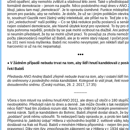
učinit opatření, aby nemohlo zvítězit a vládnout této zemi. Také v předlistop
formálně demokracie – jenom na papíře. Něco podobného mají dnes v ANO 20
libují, jakou tam mají „demokracii“. Je to opravdu úsměvné. Funkce místopřed
jenom pro parádu, aby se neřeklo. Je dobře, že už se i jiným politikům otevírají 
to, soudruzi! Gazdík není žádný velký intelektuál, ale přišel na to. Teď jde o to, 
i jiní „veleduchové“ naší politiky. ‒ Co se týká redukce počtu poslanců a senáto
nejen oslabení demokracie, ale hlavně úbytek koryt pro vyvolené. To by pro do
byla pohroma největší, protože by se pak mohli ocitnout na dlažbě. Ani jedno
si neumím představit, že by se mohli uživit prací. To považuji za zhola nemožn
počtu zákonodárců nepřišel až Babiš, ale je to velmi starý nápad. I počet pos
na 101 není nová myšlenka. Babiš nic nového nevymyslel, jen někteří staří pa
harcovníci si už na nic nepamatují.
●●●
● V žádném případě nebudu trvat na tom, aby lídři hnutí kandidovali z posle
řekl Babiš
Předseda ANO Andrej Babiš zřejmě nebude trvat na tom, aby i ostatní lídři hnu
do sněmovny z posledního místa kandidátek. Kolegové to vidí jinak, řekl novi
dvoudenního sněmu.
(Český rozhlas, 26. 2. 2017, 17:35)
─────
Včera o tom mluvil na sněmu hnutí ANO 2011, ale dnes už otočil o 180 stupňů.
neobvyklého. Předvádí nám to dnes a denně. Jak může člověk s tak nestálým
něco řídit? Nad tím zůstává rozum stát. Navíc by chtěl být českým premiérem!
nemá nárok. Spíš je kandidátem do Bohnic. Babiš zřejmě dostal strach, že by 
„poddaní“ proti němu vzbouřili. To nebezpečí tady opravdu je, a proto ten taktic
Připomíná to „taktický ústup“ Hitlera z východního bojiště 2. světové války, kd
dostávali na frak od Rusů. Babiš v mnohém Hitlera připomíná – nejen tím pos
pravomocí. Díky nim (tzv. zmocňovacím zákonem) se z Hitlera v r. 1934 stal 