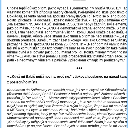
─────
Chcete lepší důkaz o tom, jak to vypadá s „demokracií“ v hnutí ANO 2011? Tady
vlastního komentáře připojuji názory čtenářů, zveřejněné v diskusi pod tímto 
Dokládají, že tento národ má spoustu přemýšlivých lidí. Proto se o jeho budo
Politici přicházejí a odcházejí, kdežto národ zůstává. - Tady jsou zmíněné kom
„Na sjezdech NSDAP a KSČ, neřku-li KSSS, taky nebyli žádní rušiví elementi, 
jako po másle, no ne?!“ – „ANO je demokratická strana jednoho muže. S čím 
Babiš, s tím nesouhlasí jednomyslně všichni, komu Babiš ukáže palec dolů, 
davem ušlapán. Vůdce vede stranu jako firmu a o tom se nediskutuje.“ – „Je p
soudruh předseda Bureš umí zacházet s kolegy. Asi jako Gottwald se Slánský
příznačné, že se sjezd ANO se koná 25. února!!!!“ – „Nepřipomíná vám to náh
fašistů a komunistů? Oba tyto totalitní režimy se ve svých počátcích také tvářily
mírumilovně a slibovaly, jak budou makat pro lidi. Kolika miliony mrtvých to n
víme.“ – „Z ANO se stává pomalu a jistě prospěchářská totalitní organizace. Se 
patří - s neomylným vůdcem a patřičně v předklonu kmitajícími podřízenými.“
●●●
● „Když mi Babiš půjčí noviny, proč ne,“ vtipkoval poslanec na nápad kand
z posledního místa
Kandidovat do Sněmovny ze zadních pozic, jak se to chystá ve Středočeském k
předseda ANO Andrej Babiš? Poslanci z hnutí si nejsou jistí. Zatímco někteří s
problém, jiní se zdráhají. ‒ Moravskoslezský poslanec Josef Hájek z Babišov
v sobotu na sněmu ANO nadšený moc nebyl. „Je to svobodné rozhodnutí pan
Když jsem to slyšel, tak jsem žertem řekl svým kolegům, že pokud mi na měsíc
a MF Dnes, tak bych to také mohl zkusit,“ řekl Právu Hájek s narážkou na to, ž
svůj holding Agrofert, který je nyní ve svěřeneckém fondu, vlastní vydavatelst
Moravskoslezská poslankyně Jana Lorencová má také za to, že jde o výborný
„Kandidátky by měly být o osobnostech, které lidi osloví. Zatím je ale systém n
hlavní důraz je na první místo. Osobně bych se toho nebála, protože mi v roce 