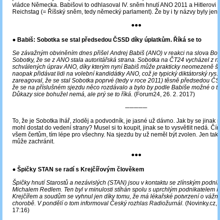
vládce Německa. Babišovi to odhlasoval IV. sněm hnutí ANO 2011 a Hitlerovi
Reichstag (= Říšský sněm, tedy německý parlament). Že by i ty názvy byly j
●●●
● Babiš: Sobotka se stal předsedou ČSSD díky úplatkům. Říká se to
Se závažným obviněním dnes přišel Andrej Babiš (ANO) v reakci na slova Bo
Sobotky, že se z ANO stala autoritářská strana. Sobotka na
ČT24
vycházel z n
schválených úprav ANO, díky kterým nyní Babiš může prakticky neomezeně šk
naopak přidávat lidi na volební kandidátky ANO, což je typický diktátorský rys.
zareagoval, že se stal Sobotka poprvé (tedy v roce 2011) těsně předsedou Č
že se na příslušném sjezdu něco rozdávalo a bylo by podle Babiše možné o t
Důkazy sice bohužel nemá, ale prý se to říká.
(Forum24, 26. 2. 2017)
─────
To, že je Sobotka lhář, zloděj a podvodník, je jasné už dávno. Jak by se jinak
mohl dostat do vedení strany? Musel si to koupit, jinak se to vysvětlit nedá. Čí
všem čertům, tím lépe pro všechny. Na sjezdu by už neměl být zvolen. Jen tak 
může zachránit.
●●●
● Špičky STAN se radí s Krejčířovým člověkem
Špičky hnutí Starostů a nezávislých (STAN) jsou v kontaktu se zlínským podni
Michalem Redlem. Ten byl v minulosti stíhán spolu s uprchlým podnikatele
Krejčířem a soudům se vyhnul jen díky tomu, že má lékařské potvrzení o vážn
chorobě. V pondělí o tom informoval Český rozhlas Radiožurnál.
(Novinky.cz, 
17:16)