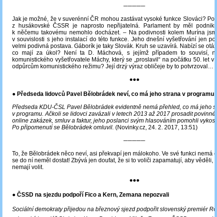
─────
Jak je možné, že v suverénní ČR mohou zastávat vysoké funkce Slováci? Po
z husákovské ČSSR je naprosto nepřijatelná. Parlament by měl podnikn
k něčemu takovému nemohlo docházet. – Na podivnosti kolem Murína jsme 
v souvislosti s jeho instalací do této funkce. Jeho dnešní vyšetřování jen pot
velmi podivná postava. Gáborík je taky Slovák. Kruh se uzavírá. Nabízí se otázk
co mají za úkol? Není ta D. Máchová, s jejímž případem to souvisí, n
komunistického vyšetřovatele Máchy, který se „proslavil“ na počátku 50. let v
odpůrcům komunistického režimu? Její drzý výraz obličeje by to potvrzoval…
●●●
● Předseda lidovců Pavel Bělobrádek neví, co má jeho strana v programu
Předseda KDU-ČSL Pavel Bělobrádek evidentně nemá přehled, co má jeho s
v programu. Ačkoli se lidovci zavázali v letech 2013 až 2017 prosadit povinné
online zakázek, smluv a faktur, jeho poslanci svým hlasováním pomohli vykostit
Po připomenutí se Bělobrádek omluvil.
(Novinky.cz, 24. 2. 2017, 13:51)
─────
To, že Bělobrádek něco neví, asi překvapí jen málokoho. Ve své funkci nemá c
se do ní neměl dostat! Zbývá jen doufat, že si to voliči zapamatují, aby věděli, 
nemají volit.
●●●
● ČSSD na sjezdu podpoří Fico a Kern, Zemana nepozvali
Sociální demokraty přijedou na březnový sjezd podpořit slovenský premiér Ro