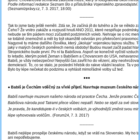
Podle informací redakce Seznam šlo o příslušníka Vojenského zpravodajství.
(Seznam/zprávy.cz, 7. 3. 2017, 18:00)
─────
Tak to jsme tady ještě neměli. Zdá se, že začíná jít do tuhého a že se někdo za
Čeho? Že vnitro zakáže a rozpustí hnutí ANO 2011, které nesplňuje podmínky
nebude se tím pádem moci zúčastnit podzimních voleb. Nehraje se o nic menš
se totálně znemožnil a měl by být okamžitě odvolán pro překročení pravomocí.
Nagyové tu máme dalšího člověka, který „úkoluje“ vojenskou tajnou službu. To
jaký v malých českých poměrech nemá obdoby! Budou muset začít padat hlavy
Stropnického bude první. Po ní ta Babišova. Aspoň se konečně vyčistí vzduch
to letadlo, kterým poletí Zeman s Babišem a Chovancem do USA, nehavaroval
Babiš, je vždy nebezpečno! Nejvyšší čas zavřít ho do vězení, aby neohrožoval
demokracii. To, co se stalo, je poslední hřebík do rakve vládní koalice. Ta v po
Bylo by lépe nečekat do podzimu a vyhlásit mimořádné volby už teď.
●●●
● Babiš je Čechům vděčný za vřelé přijetí. Navrhuje muzeum českého nár
Babiš navrhuje muzeum našeho národa od praotce Čecha. Jenže praotec Čec
Babišova národa pod Tatrami přece vůbec nepatří. Nebo se stydí za své slov
Je pravda, že kandidujete‑li v českých volbách, je výhodnější změnit svou minu
lépe vyhovovala voličům..
(Forum24, 7. 3. 2017)
─────
Babiš nejlépe prospěje českému národu, když se vrátí na Slovensko. My ho 
ani nepotřebujeme.