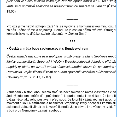
působení ve funkci ministra vnitra byla železná opona nabita 4000–6000 volty
kruté smrti uprchlíků snažících se překročit hranice směrem na Západ.“
(ČT24, 
19:06)
─────
Protože jsme nebyli schopni za 27 let se vyrovnat s komunistickou minulostí, 
za nás udělat Němci a nejnověji i Poláci. To je ostuda přímo světová! Štrougal 
komunistické neviňátko, stejně jako známý „Doktor Smrt“.
●●●
● Česká armáda bude spolupracovat s Bundeswehrem
Česká armáda navazuje užší spolupráci s ozbrojenými silami Spolkové repub
Ministr obrany Martin Stropnický (ANO) v Bruselu podepsal dohodu o přidružen
brigády rychlého nasazení k velení německé obrněné divize. Do spolupráce se
Rumunsko. Vojáci těchto tří zemí se budou společně vzdělávat a účastnit cviče
(Novinky.cz, 21. 2. 2017, 19:07)
─────
Vzhledem k historii obou těchto států se něco takového rovná vlastizradě či ve
Jediný, kdo tomu může dát „požehnání“, je parlament a i ten riskuje, že jeho
být za něco takového postaveni před soud. Je to příliš vážná věc, než abycho
mávnout rukou. Nemůžeme a nesmíme! Stropnický, který pochází z komunistic
asi musel zbláznit. Jinak se to vysvětlit nedá. Je to plivnutí na všechny ty, kteří p
v boji proti Němcům – za naši svobodu.