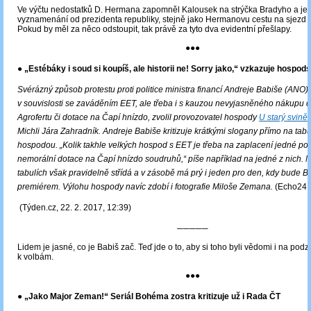
Ve výčtu nedostatků D. Hermana zapomněl Kalousek na strýčka Bradyho a je
vyznamenání od prezidenta republiky, stejně jako Hermanovu cestu na sjezd 
Pokud by měl za něco odstoupit, tak právě za tyto dva evidentní přešlapy.
●●●
● „Estébáky i soud si koupíš, ale historii ne! Sorry jako,“ vzkazuje hospod
Svérázný způsob protestu proti politice ministra financí Andreje Babiše (ANO)
v souvislosti se zaváděním EET, ale třeba i s kauzou nevyjasněného nákupu 
Agrofertu či dotace na Čapí hnízdo, zvolil provozovatel hospody
U starý svině
Michli Jára Zahradník. Andreje Babiše kritizuje krátkými slogany přímo na tabu
hospodou. „Kolik takhle velkých hospod s EET je třeba na zaplacení jedné p
nemorální dotace na Čapí hnízdo soudruhů,“ píše například na jedné z nich. 
tabulích však pravidelně střídá a v zásobě má prý i jeden pro den, kdy bude B
premiérem. Výlohu hospody navíc zdobí i fotografie Miloše Zemana.
(Echo24.c
(Týden.cz, 22. 2. 2017, 12:39)
─────
Lidem je jasné, co je Babiš zač. Teď jde o to, aby si toho byli vědomi i na pod
k volbám.
●●●
● „Jako Major Zeman!“ Seriál Bohéma zostra kritizuje už i Rada ČT