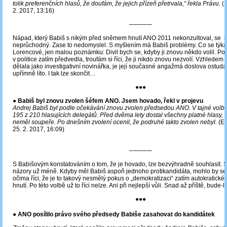
tolik preferenčních hlasů, že doufám, že jejich přízeň přetrvala,“ řekla Právu.
(N
2. 2017, 13:16)
─────
Nápad, který Babiš s nikým před sněmem hnutí ANO 2011 nekonzultoval, se u
neprůchodný. Zase to nedomyslel. S myšlením má Babiš problémy. Co se týká
Lorencové, jen malou poznámku: Divil bych se, kdyby ji znovu někdo volil. Pod
v politice zatím předvedla, troufám si říci, že ji nikdo znovu nezvolí. Vzhledem 
dělala jako investigativní novinářka, je její současné angažmá doslova ostuda.
upřímně líto. I tak lze skončit…
●●●
●
Babiš byl znovu zvolen šéfem ANO. Jsem hovado, řekl v projevu
Andrej Babiš byl podle očekávání znovu zvolen předsedou ANO. V tajné volbě
195 z 210 hlasujících delegátů. Před dvěma lety dostal všechny platné hlasy, 
neměl soupeře. Po dnešním zvolení ocenil, že podruhé takto zvolen nebyl.
(Eu
25. 2. 2017, 16:09)
─────
S Babišovým konstatováním o tom, že je hovado, lze bezvýhradně souhlasit. S
názory už méně. Kdyby měl Babiš aspoň jednoho protikandidáta, mohlo by s
očima říci, že je to takový nesmělý pokus o „demokratizaci“ zatím autokratické
hnutí. Po této volbě už to říci nelze. Ani při nejlepší vůli. Snad až příště, bude-
●●●
● ANO posílilo právo svého předsedy Babiše zasahovat do kandidátek