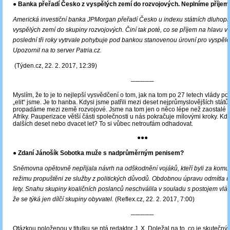
● Banka přeřadí Česko z vyspělých zemí do rozvojových. Neplníme příjem
Americká investiční banka JPMorgan přeřadí Česko u indexu státních dluhopi
vyspělých zemí do skupiny rozvojových. Činí tak poté, co se příjem na hlavu 
poslední tři roky vytrvale pohybuje pod bankou stanovenou úrovní pro vyspěl
Upozornil na to server Patria.cz.
(Týden.cz, 22. 2. 2017, 12:39)
─────
Myslím, že to je to nejlepší vysvědčení o tom, jak na tom po 27 letech vlády p
„elit“ jsme. Je to hanba. Kdysi jsme patřili mezi deset nejprůmyslovějších stát
propadáme mezi země rozvojové. Jsme na tom jen o něco lépe než zaostalé 
Afriky. Pauperizace větší části společnosti u nás pokračuje mílovými kroky. 
dalších deset nebo dvacet let? To si vůbec netroufám odhadovat.
●●●
● Zdaní Jánošík Sobotka muže s nadprůměrným penisem?
Sněmovna opětovně nepřijala návrh na odškodnění vojáků, kteří byli za komu
režimu propuštěni ze služby z politických důvodů. Obdobnou úpravu odmítla už
lety. Snahu skupiny koaličních poslanců neschválila v souladu s postojem vlád
že se týká jen dílčí skupiny obyvatel.
(Reflex.cz, 22. 2. 2017, 7:00)
─────
Otázkou položenou v titulku se ptá redaktor J. X. Doležal na to, co je skutečný