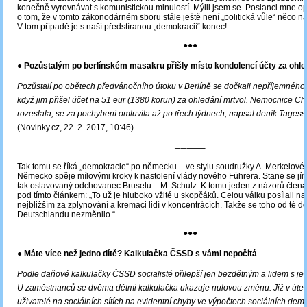
konečně vyrovnávat s komunistickou minulostí. Mýlil jsem se. Poslanci mne op
o tom, že v tomto zákonodárném sboru stále ještě není „politická vůle“ něco n
V tom případě je s naší předstíranou „demokracií“ konec!
●●●
● Pozůstalým po berlínském masakru přišly místo kondolencí účty za ohled
Pozůstalí po obětech předvánočního útoku v Berlíně se dočkali nepříjemného
když jim přišel účet na 51 eur (1380 korun) za ohledání mrtvol. Nemocnice Char
rozeslala, se za pochybení omluvila až po třech týdnech, napsal deník Tagess
(Novinky.cz, 22. 2. 2017, 10:46)
─────
Tak tomu se říká „demokracie“ po německu – ve stylu soudružky A. Merkelové
Německo spěje mílovými kroky k nastolení vlády nového Führera. Stane se jí
tak oslavovaný odchovanec Bruselu – M. Schulz. K tomu jeden z názorů čtenář
pod tímto článkem: „To už je hluboko vžité u skopčáků. Celou válku posílali nad
nejbližším za zplynování a kremaci lidí v koncentrácích. Takže se toho od té 
Deutschlandu nezměnilo.“
●●●
● Máte více než jedno dítě? Kalkulačka ČSSD s vámi nepočítá
Podle daňové kalkulačky ČSSD socialisté přilepší jen bezdětným a lidem s je
U zaměstnanců se dvěma dětmi kalkulačka ukazuje nulovou změnu. Již v úter
uživatelé na sociálních sítích na evidentní chyby ve výpočtech sociálních dem