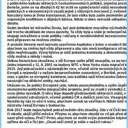
z politického kalkulu některých československých politiků, zejména prezid
Beneše, jsme se na dlouhých 42 let ocitli ve společenství států nesvobod
politických a ekonomických vazalů jedné z vítězných mocností 2. světové 
Navzdory tomu je třeba konstatovat, že tato válka byla zatím posledním gl
vojenským konfliktem v dějinách lidstva. Nikdo si dnes netroufá odhadovat
dlouho.
Sedm desítek let mírového života, byť pod dohledem mocného východního
tak trochu ukolébalo do stavu pasivity. Ta vždy byla a stále je nebezpečná,
otupuje ostražitost a vede politiky i občany k neodůvodněné bezstarostnos
není připraven na možnou změnu.
A protože historie není natrvalo uzavřenou kapitolou v knize o osudech lidst
abychom na změnu byli vždy připraveni a aby nás nová konfigurace sil na
dějin nepřekvapila. Vývoj lidstva je totiž jednotou kontinuity a diskontinuity
vždy možná a někdy i nutná.
Velkou historickou zkouškou, v níž Evropa zatím příliš neuspěla, se po ter
útoku islamistů z 11. 9. 2001 na budovy WTC v New Yorku stala migrační kr
2015. Její pokračování v následujícím roce, včetně série teroristických út
Evropě a nejnověji i v našem bezprostředním sousedství, v Berlíně, prověř
stav, v jakém se evropský kontinent, tato kolébka naší křesťansko-židovsk
navazující na dědictví antiky, nachází.
Ukázalo se, že politici Evropské unie, tohoto pozoruhodného a zatím úspě
ekonomicko-politického integračního projektu, jenž se zrodil z výsledků 2.
svou úlohu nezvládli. O něco lépe dopadli představitelé některých států, v
společenství sdružených, včetně politiků ČR a dalších zemí tzv. Visegráds
Nemělo by nás to vést k tomu, abychom usnuli na vavřínech. Nikdo totiž ne
nástrahy čekají Evropu v budoucnu.
Rok 2017 bude nepochybně pokračováním této zkoušky. Zda v ní Češi doop
či nikoliv, ukáží příští měsíce. Přejme si, abychom obstáli se ctí jak před děj
sami před sebou. Proč? Proto, abychom se mohli svým potomkům kdykoli
zpříma do očí a říci jim: „Osud naší země je stále v našich rukou.“