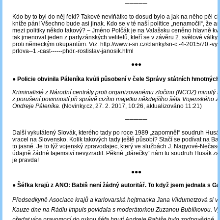
─────
Kdo by to byl do něj řekl? Takové neviňátko to dosud bylo a jak na něho pěl c
kníže pán! Všechno bude asi jinak. Kdo se v té naší politice „nenamočil“, že 
mezi politiky někdo takový? – Jméno Polčák je na Valašsku ceněno hlavně kvů
tak jmenoval jeden z partyzánských velitelů, kteří se v závěru 2. světové války 
proti německým okupantům. Viz: http://www.i-sn.cz/clanky/sn-c.-4-2015/70.-vyr
prlova--1.-cast------phdr.-rostislav-janosik.html
●●●
● Policie obvinila Páleníka kvůli působení v čele Správy státních hmotných
Kriminalisté z Národní centrály proti organizovanému zločinu (NCOZ) minulý t
z porušení povinností při správě cizího majetku někdejšího šéfa Vojenského z
Ondreje Páleníka.
(Novinky.cz, 27. 2. 2017, 10:26, aktualizováno 11:21)
─────
Další vykutálený Slovák, kterého tady po roce 1989 „zapomněl“ soudruh Husá
vracel na Slovensko. Kolik takových tady ještě působí? Stačí se podívat na Bab
to jasné. Je to týž vojenský zpravodajec, který ve službách J. Nagyové-Nečas
údajně žádné tajemství nevyzradil. Pěkné „dárečky“ nám tu soudruh Husák za
je pravda!
●●●
● Šéfka krajů z ANO: Babiš není žádný autoritář. To když jsem jednala s 
Předsedkyně Asociace krajů a karlovarská hejtmanka Jana Vildumetzová si v
Kauze dne na Rádiu Impuls povídala s moderátorkou Zuzanou Bubílkovou. Vysvě
předat více pravomocí do rukou šéfa hnutí Andreje Babiše bylo zodpovědné.