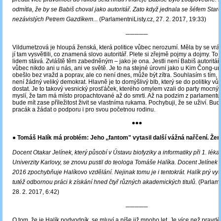
odmítla, že by se Babiš choval jako autoritář. Zato když jednala se šéfem Star
nezávislých Petrem Gazdíkem...
(ParlamentniListy.cz, 27. 2. 2017, 19:33)
─────
Vildumetzová je hloupá ženská, která politice vůbec nerozumí. Měla by se vráti
jí tam vysvětlili, co znamená slovo autoritář. Plete si zřejmě pojmy a dojmy. To
lidem stává. Zvláště těm zabedněným – jako je ona. Jestli není Babiš autoritář
vůbec nikdo ani u nás, ani ve světě. Je to na stejné úrovni jako u Kim Čong-un
obešlo bez vražd a poprav, ale co není dnes, může být zítra. Souhlasím s tím, 
není žádný veliký demokrat. Hlavně je to domýšlivý blb, který se do politiky v
dostat. Je to takový vesnický prosťáček, kterého omylem vzali do party mocných
myslí, že tam má místo propachtované až do smrti. Až na podzim z parlament
bude mít zase příležitost živit se vlastníma rukama. Pochybuji, že se uživí. Bud
pracák a žádat o podporu i pro svou početnou rodinu.
●●●
● Tomáš Halík má problém: Jeho ,,fantom" vytasil další vážná nařčení. Že
Docent Otakar Jelínek, který působí v Ústavu biofyziky a informatiky při 1. léka
Univerzity Karlovy, se znovu pustil do teologa Tomáše Halíka. Docent Jelínek 
2016 zpochybňuje Halíkovo vzdělání. Nejinak tomu je i tentokrát. Halík prý vyu
tutéž odbornou práci k získání hned čtyř různých akademických titulů.
(Parlame
28. 2. 2017, 6:42)
─────
O tom, že je Halík podvodník, se mluví a píše již mnoho let. Je více než prav