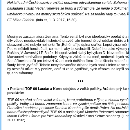
Někteří radní České televize vyčítali nedávno odvysílanému seriálu Bohéma 
nakládání s fakty. Vedení televize se brání a zdůrazňuje, že nejde o dokument
uměleckou tvorbu na motivy skutečných událostí. Na zasedání rady to uvedl ř
ČT Milan Fridrich.
(Info.cz, 1. 3. 2017, 16:30)
─────
Musím se zastat majora Zemana. Tento seriál byl sice ideologicky poplatný a 
díly vůbec neodpovídaly historické pravdě, ale řemeslně byl udělán dobře a 
obsazení také nebylo nejhorší. To „Bohéma“ je úplná sra*ka. Lepší výraz mě
Pouze někteří herci dělali, co mohli, aby to zachránili. Dobré herecké výkony p
Rašilov, V. Javorský i P. Batěk. Naopak velmi slabý byl výkon D. Novotného, kt
Marvanovi není vůbec podobný. Kdyby to záleželo na mně, nedovolil bych rež
Sedláčkovi natočit pro televizi už ani metr dalšího filmu. Je to škoda materiálu
šunty, které „vyrábí“. Tohoto nevychovaného drbana bych hnal z televize svin
by nestačil utíkat. A ty peníze, které si za to „vydělal“, bych věnoval na lepší po
ty jeho slátaniny.
●●●
● Poslanci TOP 09 Laudát a Korte odejdou z velké politiky. Vrátí se prý ke
povoláním
TOP 09 se před sněmovními volbami, které proběhnou v říjnu, rozhodla vyměni
politiky. Volby tak budou znamenat konec ve vysoké politice pro šéfa poslane
Františka Laudáta a poslance Daniela Korteho, píše deník Právo. Na pražské 
nahradí místopředsedkyně TOP 09 a poslankyně Markéta Pekarová Adamová
Martin Plíšek. Lídrem pražské kandidátky zůstává Karel Schwarzenberg.
(Lido
2017, 8:32)
─────