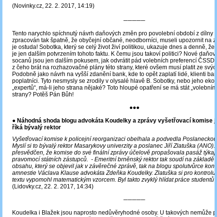
(Novinky.cz, 22. 2. 2017, 14:19)
─────
Tento narychlo spíchnutý návrh daňových změn pro povolební období z dílny
zpracován tak špatně, že obyčejní občané, neodborníci, museli upozornit na z
je ostuda! Sobotka, který se celý život živí politikou, ukazuje dnes a denně, že
je jen dalším potvrzením tohoto faktu. K čemu jsou takoví politici? Nové daňo
socanů jsou jen dalším pokusem, jak odvrátit pád volebních preferencí ČSSD. 
z čeho brát na rozhazovačné plány této strany, které ovšem musí platit ze svý
Podobně jako návrh na vyšší zdanění bank, kde to opět zaplatí lidé, klienti ba
poplatníci. Tyto nesmysly se zrodily v olysalé hlavě B. Sobotky, nebo jeho ek
„expertů“, má-li jeho strana nějaké? Toto hloupé opatření se má stát „volebním
strany? Potěš Pán Bůh!
●●●
●
Náhodná shoda blogu advokáta Koudelky a zprávy vyšetřovací komise j
říká bývalý rektor
Vyšetřovací komise k policejní reorganizaci obelhala a podvedla Poslaneck
Myslí si to bývalý rektor Masarykovy univerzity a poslanec Jiří Zlatuška (ANO). 
přesvědčen, že komise do své finální zprávy účelově propašovala pasáž týkaj
pravomocí státních zástupců. - Emeritní brněnský rektor tak soudí na základ
obsahu, který se objevil jak v závěrečné zprávě, tak na blogu spolutvůrce kont
amnestie Václava Klause advokáta Zdeňka Koudelky. Zlatuška si pro kontrol
textu vypomohl matematickým vzorcem. Byl takto zvyklý hlídat práce studentů n
(Lidovky.cz, 22. 2. 2017, 14:34)
─────
Koudelka i Blažek jsou naprosto nedůvěryhodné osoby. U takových nemůže p