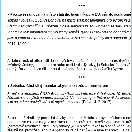
●●●
● Prouza rezignoval na místo státního tajemníka pro EU, míří do soukromé
Tomáš Prouza (ČSSD) rezignoval na místo státního tajemníka pro evropské zál
úřadu vlády skončí k 31. březnu. Dostal nabídku ze soukromého sektoru, kterou
V pátek o tom informoval mluvčí vlády Tomáš Ayrer. O Prouzovi se donedávna
jako o jednom z kandidátů na uvolněné místo ministra průmyslu a obchodu.
(N
2017, 18:09)
─────
Ať táhne, odkud přišel. Nikdo z obyčejných občanů na tohoto probruselského f
zvědavý. Jediný, kdo bude pro něho ronit krokodýlí slzy, je Sobotka. Jeden vět
druhý! Do zadku by měli kopnout také toho Sobotkova podržtašku Ayrera.
●●●
● Sobotka: Chci silný mandát, abych mohl zůstat premiérem
Premiér a předseda ČSSD Bohuslav Sobotka jede na volební sjezd 10. březn
žádostí o co nejširší podporu delegátů. V rozhovoru pro Právo tvrdí, že strana 
v ní na sebe narážejí lidé s různými ambicemi.
(Právo, 4. 3. 2017)
─────
Sobotka už ztratil i ty poslední zbytky soudnosti. V čele strany nezůstane a 
nebude. Na co si to hraje? Tak trochu to připomíná M. Jakeše v posledním taž
„sametové revoluce“ 1989. Taky takový „kůl v plotě“. Jakeš to o sobě věděl, a
zřejmě ne, protože s jeho inteligencí to valné není. – Co mne znepokojuje dale