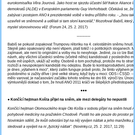
eurokomisařka Věra Jourová. Jako host se sjezdu účastní šéf frakce Aliance li
demokratů (ALDE) v Evropském parlamentu Guy Verhofstadt. Očekává se, že
zabývat i postojem ANO k prezidentské volbě v lednu příštího roku. - „Jsou tak
uzavřeli ve sněmovně a udělali si tam sloní kancelář,“ filozofoval Babiš, kter
myslel slonovinovou věž.
(Forum 24, 25. 2. 2017)
─────
Babiš se pokusil zopakovat Trumpovu rétoriku na 4. celostátním sněmu hnutí
Stejně jako opakovaný vtip není vtipem, platí totéž i o politických sloganech. M
zajímavé, ale není to originální a volby mu to nevyhraje. Jediné, za co lze Babi
návrh, aby všichni účastníci sněmu (včetně něho) kandidovali z posledního mí
bude mít úspěch, ukáží až volby. Osobně o tom pochybuji, protože mu to stran
rozloží a neuspokojení kandidáti mu odejdou. Bude to kontraproduktivní, pro
je dnes „výtahem k moci“, který zatím funguje právě proto, že tímto výtahem je
podobného si zažily dříve i jiné velké strany, když byly u moci: ODS i ČSSD. – 
mělo varovat, je načasování začátku tohoto sněmu ke dni 69. výročí tzv. Únor
výmluvnější doklad o tom, že hnutí ANO 2011 kráčí ve šlépějích předlistopad
●●●
● Končící hejtman Košta přijel na sněm, ale mezi delegáty ho nepustili
Končící hejtman Olomouckého kraje Oto Košta v sobotu přijel na sněm hnutí 
pohybové medicíny na pražském Chodově. Pustili ho ale pouze do prostor pro
Novinkám sdělil, že kvůli odvolání byl na něj vyvíjen nátlak a jeho manželku 
sledovali a vyvíjeli na ni „fyzický nátlak”.
(Novinky.cz, 25. 2. 2017, 11:29)