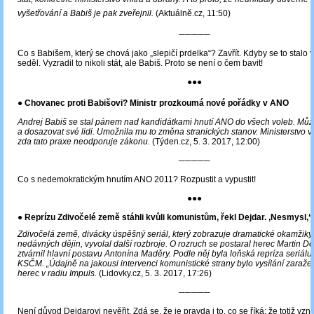
vyšetřování a Babiš je pak zveřejnil.
(Aktuálně.cz, 11:50)
─────
Co s Babišem, který se chová jako „slepičí prdelka“? Zavřít. Kdyby se to stalo 
seděl. Vyzradil to nikoli stát, ale Babiš. Proto se není o čem bavit!
●●●
● Chovanec proti Babišovi? Ministr prozkoumá nové pořádky v ANO
Andrej Babiš se stal pánem nad kandidátkami hnutí ANO do všech voleb. Může 
a dosazovat své lidi. Umožnila mu to změna stranických stanov. Ministerstvo v
zda tato praxe neodporuje zákonu.
(Týden.cz, 5. 3. 2017, 12:00)
─────
Co s nedemokratickým hnutím ANO 2011? Rozpustit a vypustit!
●●●
●
Reprízu Zdivočelé země stáhli kvůli komunistům, řekl Dejdar. ‚Nesmysl,‘ 
Zdivočelá země, divácky úspěšný seriál, který zobrazuje dramatické okamžiky
nedávných dějin, vyvolal další rozbroje. O rozruch se postaral herec Martin Dej
ztvárnil hlavní postavu Antonína Maděry. Podle něj byla loňská repríza seriálu
KSČM. „Údajně na jakousi intervenci komunistické strany bylo vysílání zaražen
herec v radiu Impuls.
(Lidovky.cz, 5. 3. 2017, 17:26)
─────
Není důvod Dejdarovi nevěřit. Zdá se, že je pravda i to, co se říká: že totiž vzni