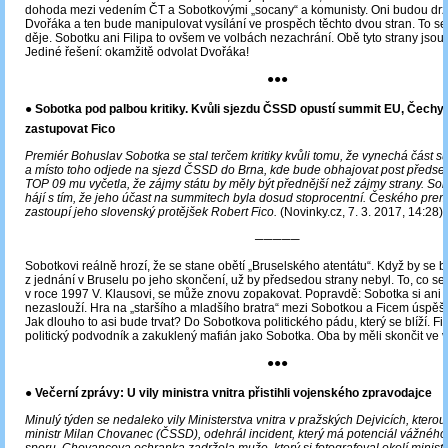
dohoda mezi vedením ČT a Sobotkovými „socany“ a komunisty. Oni budou držet
Dvořáka a ten bude manipulovat vysílání ve prospěch těchto dvou stran. To se 
děje. Sobotku ani Filipa to ovšem ve volbách nezachrání. Obě tyto strany jsou 
Jediné řešení: okamžitě odvolat Dvořáka!
●●●
● Sobotka pod palbou kritiky. Kvůli sjezdu ČSSD opustí summit EU, Čechy
zastupovat Fico
Premiér Bohuslav Sobotka se stal terčem kritiky kvůli tomu, že vynechá část 
a místo toho odjede na sjezd ČSSD do Brna, kde bude obhajovat post předse
TOP 09 mu vyčetla, že zájmy státu by měly být přednější než zájmy strany. Sob
hájí s tím, že jeho účast na summitech byla dosud stoprocentní. Českého prem
zastoupí jeho slovenský protějšek Robert Fico.
(Novinky.cz, 7. 3. 2017, 14:28)
─────
Sobotkovi reálně hrozí, že se stane obětí „Bruselského atentátu“. Když by se byl
z jednání v Bruselu po jeho skončení, už by předsedou strany nebyl. To, co se 
v roce 1997 V. Klausovi, se může znovu zopakovat. Popravdě: Sobotka si ani n
nezaslouží. Hra na „staršího a mladšího bratra“ mezi Sobotkou a Ficem úspěš
Jak dlouho to asi bude trvat? Do Sobotkova politického pádu, který se blíží. Fic
politický podvodník a zakuklený mafián jako Sobotka. Oba by měli skončit ve 
●●●
● Večerní zprávy: U vily ministra vnitra přistihli vojenského zpravodajce
Minulý týden se nedaleko vily Ministerstva vnitra v pražských Dejvicích, ktero
ministr Milan Chovanec (ČSSD), odehrál incident, který má potenciál vážného
sporu. Chovancova ochranka zadržela muže, který si fotografoval okolí minis