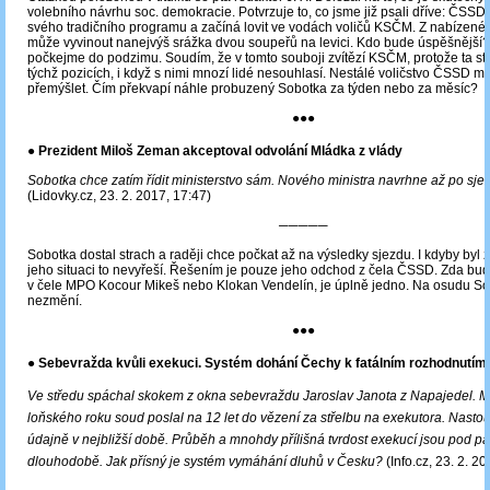
volebního návrhu soc. demokracie. Potvrzuje to, co jsme již psali dříve: ČSSD
svého tradičního programu a začíná lovit ve vodách voličů KSČM. Z nabízené
může vyvinout nanejvýš srážka dvou soupeřů na levici. Kdo bude úspěšnější? 
počkejme do podzimu. Soudím, že v tomto souboji zvítězí KSČM, protože ta sto
týchž pozicích, i když s nimi mnozí lidé nesouhlasí. Nestálé voličstvo ČSSD m
přemýšlet. Čím překvapí náhle probuzený Sobotka za týden nebo za měsíc?
●●●
● Prezident Miloš Zeman akceptoval odvolání Mládka z vlády
Sobotka chce zatím řídit ministerstvo sám. Nového ministra navrhne až po sj
(Lidovky.cz, 23. 2. 2017, 17:47)
─────
Sobotka dostal strach a raději chce počkat až na výsledky sjezdu. I kdyby byl 
jeho situaci to nevyřeší. Řešením je pouze jeho odchod z čela ČSSD. Zda bud
v čele MPO Kocour Mikeš nebo Klokan Vendelín, je úplně jedno. Na osudu Sob
nezmění.
●●●
● Sebevražda kvůli exekuci. Systém dohání Čechy k fatálním rozhodnutím
Ve středu spáchal skokem z okna sebevraždu Jaroslav Janota z Napajedel. 
loňského roku soud poslal na 12 let do vězení za střelbu na exekutora. Nastou
údajně v nejbližší době. Průběh a mnohdy přílišná tvrdost exekucí jsou pod pal
dlouhodobě. Jak přísný je systém vymáhání dluhů v Česku?
(Info.cz, 23. 2. 2