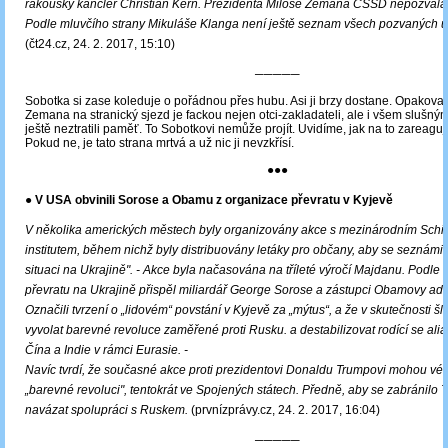
rakouský kancléř Christian Kern. Prezidenta Miloše Zemana ČSSD nepozvala
Podle mluvčího strany Mikuláše Klanga není ještě seznam všech pozvaných u
(čt24.cz, 24. 2. 2017, 15:10)
─────
Sobotka si zase koleduje o pořádnou přes hubu. Asi ji brzy dostane. Opakov
Zemana na stranický sjezd je fackou nejen otci-zakladateli, ale i všem slušným 
ještě neztratili paměť. To Sobotkovi nemůže projít. Uvidíme, jak na to zareag
Pokud ne, je tato strana mrtvá a už nic ji nevzkřísí.
●●●
● V USA obvinili Sorose a Obamu z organizace převratu v Kyjevě
V několika amerických městech byly organizovány akce s mezinárodním Schi
institutem, během nichž byly distribuovány letáky pro občany, aby se seznámili
situaci na Ukrajině".
- Akce byla načasována na tříleté výročí Majdanu.
Podle a
převratu na Ukrajině přispěl miliardář George Sorose a zástupci Obamovy admi
Označili tvrzení o „lidovém“ povstání v Kyjevě za „mýtus“, a že v skutečnosti š
vyvolat barevné revoluce zaměřené proti Rusku. a destabilizovat rodící se ali
Čína a Indie v rámci Eurasie. -
Navíc tvrdí, že
současné akce proti prezidentovi Donaldu Trumpovi mohou vés
„barevné revoluci", tentokrát ve Spojených státech
. Předně, aby se zabránilo 
navázat spolupráci s Ruskem.
(prvnízprávy.cz, 24. 2. 2017, 16:04)
─────