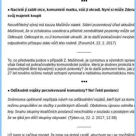
●●●
● Nacisté jí zabili otce, komunisté matku, stát ji okradl. Nyní si může Zde
svůj majetek koupit
Neuvěřitelný vývoj má kauza Mašínův statek. Státní pozemkový úřad aktuálně
Mašínové, že si zchátralou usedlost a přilehlé zemědělské pozemky může odk
Odkoupit. Odkoupit to, co jí komunisté ukradli. Je to další pokračování nevýsl
odpudivého přístupu státu vůči této rodině.
(Forum24, 22. 2. 2017)
─────
To, co předvedla justice v případě Z. Mašínové, je cynismus a výsměch sprave
však čekat od pokračovatelky komunistické justice, která je dodnes prolezlá k
(samozřejmě těmi bývalými) a jejich potomky? Je to další potvrzení toho, jak j
27 let nového režimu nebyli schopni vyrovnat s neblahou komunistickou minulo
●●●
● Odškodnit vojáky perzekvované komunisty? Ne! řekli poslanci
Sněmovna opětovně nepřijala návrh na odškodnění vojáků, kteří byli za komu
režimu propuštěni ze služby z politických důvodů. Obdobnou úpravu odmítla už
lety. Snahu skupiny koaličních poslanců neschválila v souladu s postojem vlád
že se týká jen dílčí skupiny obyvatel.
(Týden.cz, 22. 2. 2017, 12:39)
─────
Už jsem si začínal myslet, že jsme na dobré cestě, abychom se i se zpožděním 