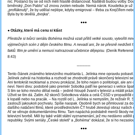
nic. Poslanci by se od nich měli hlasitě distancovat. Naštěstí budou volby. Dou
brněnský „Don Pablo“ už znovu zvolen nebude. Nemá nárok. Koudelka je už t
„profláknutý“, že by udělal nejlépe, kdyby emigroval – třeba za Krejčířem ne
Byla by to skvělá „dvojka“.
●●●
● Otázky, které má cenu si klást
Přestože si tvůrci seriálu Bohéma možná vzali příliš velké sousto, vytvořili mn
výjimečných scén z dějin českého filmu. A nevadí ani, že se přesně nedrželi hi
faktů: film je umění a nemusí nahrazovat učebnice dějepisu.
(Deník Referendům
8:43)
─────
Tento článek známého televizního mudrlanta L. Jelínka mne opravdu pobavil. T
Jelínek zahrál na historika a rozhodl se zhodnotit právě skončený televizní se
Ani tentokrát nezklamal a znovu prokázal, že toho nejen o politologii, ale ani o
neví. Není divu: podobně jako premiér Sobotka patří ke generaci s velice špa
S tím se toho mnoho dělat nedá – jedině hloupě žvanit v televizi a mlátit práz
Uživit se tím dá. Zatím. Až skončí Sobotkova vláda a celá ČSSD v propadlišti d
k lopatě nebo na pracák. – Na rozdíl od L. Jelínka si nemyslím, že režisér R. S
zaslouží jakoukoli pochvalu. Spíše naopak. Osobně bych se přimlouval za dož
dalšího natáčení filmů, které prostřednictvím ČT hrubě zkreslují obraz našich děj
Ať se věnuje dokumentárnímu filmu. Tam napáchá podstatně menší škody než
televizní tvorbě. Měl by také vrátit státní vyznamenání, jež mu nedávno udělil 
republiky. Svými seriály „České století“ a „Bohéma“ dokázal, že si ho nezaslou
●●●