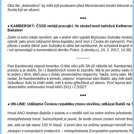
Oba tito „dobrodinci“ by měli být postaveni před Mezinárodní trestní tribunál a
života být ve vězení.
●●●
●
KAMBERSKÝ: ČSSD nehájí pracující. Ve skutečnosti nahrává Kellnerovi,
Bakalovi
Zatím si toho nikdo nevšiml, ale v jedné věci vypálil Bohuslav Sobotka Andreji
rybník: jako první zdůraznil téma kapitálu, jenž mizí z Česka do zahraničí. Pa
přesto z pekla štěstí: pan Sobotka to dělá tak nešikovně, že schytává krajně n
i od zpravodajů a komentátorů deníku Právo.
(Lidovky.cz, 24. 2. 2017, 14:36)
─────
Pan Kamberský objevil Ameriku. O této věci píší SN již několik let. Kambersk
pravdu a je dobře, že i z Babišových novin to zaznělo. Má to jen jednu vadu n
to jeden z těch, kteří jsou v žoldu slovenského oligarchy. Takže: sorry jako. Mo
nedal, že Kamberského k tomuto „objevu“ inspiroval sám Babiš: aby měl další
Sobotkovi. Kdo to chtěl vidět, měl k tomu příležitost už dávno. Proč teprve teď 
stranického sněmování hnutí ANO 2011 i ČSSD?
●●●
● ON-LINE: Udělejme Českou republiku znovu skvělou, odkázal Babiš na 
Hnutí ANO Andreje Babiše v sobotu a v neděli volí na svém sněmu předsedu 
místopředsedy hnutí. Samozřejmě je jasné, že bude znovu zvolen ministr fin
ale, zda se tak stane 100 % hlasů. V první den na sněmu vystoupí ministři hnu
zástupci v evropských institucích – místopředseda Evropského parlamentu Pav