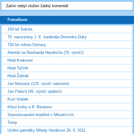
Zatím nebyl vložen žádný komentář
Fotoalbum
150 let Sokola
70. narozeniny J. E. kardinála Dominika Duky
750 let města Ostravy
Atentát na Reinharda Heydricha (70. výročí)
Hrad Krakovec
Hrad Točník
Hrad Žebrák
Jan Masaryk (125. výročí narození)
Jan Palach (45. výročí upálení)
Kozí hrádek
Křest knihy o R. Beranovi
Staroslovanské hradiště v Mikulčicích
Temp
Uctění památky Milady Horákové 26. 6. 2011