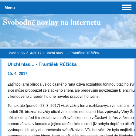
Menu
Svobodné noviny na internetu
Úvod
»
SN č. 4/2017
»
Utichl hlas… - František Růžička
Utichl hlas… - František Růžička
15. 4. 2017
Zatímco jarní příroda už od časného rána ožívá rozsáhlou tóninou ptačího švito
sice může probouzet ze sladkého snění, ale především povzbuzuje k lehčímu 
víkendového či všedního dne nového pracovního týdne.
Tentokráte (pondělí 27. 3. 2017) však vážný tón z rozhlasových vln oznámil, že
neděli 26. března, navždy utichl v motolské nemocnici hlas zpěvačky Věry Špi
několik dní před tím zkolabovala při svém koncertu v Čáslavi. I přes veškerou
pomoc zůstala v kómatu a jejímu uměleckému srdci již nebylo dopřáno bít při 
vystoupeních, aby obdarovávala své příznivce. Všichni vědí, že byla majitelko