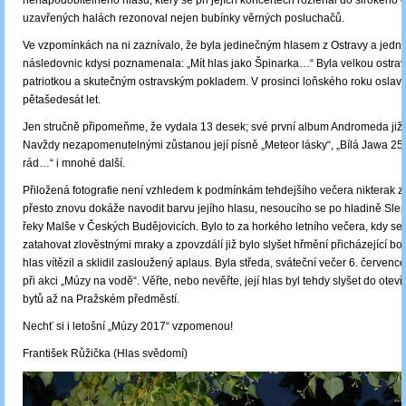
nenapodobitelného hlasu, který se při jejích koncertech rozléhal do širokého o
uzavřených halách rezonoval nejen bubínky věrných posluchačů.
Ve vzpomínkách na ni zaznívalo, že byla jedinečným hlasem z Ostravy a jedn
následovnic kdysi poznamenala: „Mít hlas jako Špinarka…“ Byla velkou ostra
patriotkou a skutečným ostravským pokladem. V prosinci loňského roku oslavi
pětašedesát let.
Jen stručně připomeňme, že vydala 13 desek; své první album Andromeda již 
Navždy nezapomenutelnými zůstanou její písně „Meteor lásky“, „Bílá Jawa 25
rád…“ i mnohé další.
Přiložená fotografie není vzhledem k podmínkám tehdejšího večera nikterak zd
přesto znovu dokáže navodit barvu jejího hlasu, nesoucího se po hladině Sl
řeky Malše v Českých Budějovicích. Bylo to za horkého letního večera, kdy se
zatahovat zlověstnými mraky a zpovzdálí již bylo slyšet hřmění přicházející bouř
hlas vítězil a sklidil zasloužený aplaus. Byla středa, sváteční večer 6. červenc
při akci „Múzy na vodě“. Věřte, nebo nevěřte, její hlas byl tehdy slyšet do ote
bytů až na Pražském předměstí.
Nechť si i letošní „Múzy 2017“ vzpomenou!
František Růžička (Hlas svědomí)