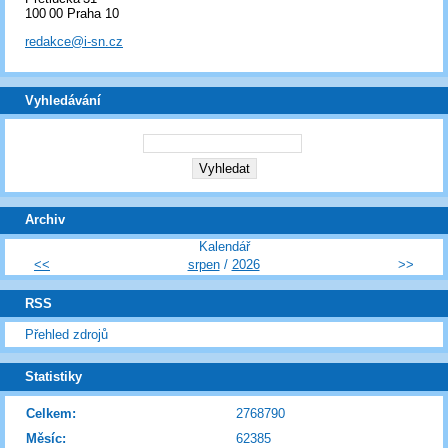
100 00 Praha 10
redakce@i-sn.cz
Vyhledávání
Archiv
Kalendář
<<
srpen
/
2026
>>
RSS
Přehled zdrojů
Statistiky
Celkem:
2768790
Měsíc:
62385