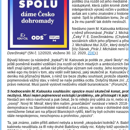
politiků (na rozdíl od jeho mediálně
nástupkyně, která zatím kromě zbrklý
inteligentních výroků ničím v politice 
avšak ani s jeho znalostmi z historie 
valné. Spíš to přikládám tomu, že už
a že mu paměť tak dobře neslouží.
Nedávno jsem M. Kalouska kritizoval
v němž přirovnával „Piráta“ J. Michál
„Čeky“ F. E. Dzeržinskému. (Chybně
sociálních sítích jeho příjmení a při
J. Michálkovi titul JUDr., který dotyčn
[Viz článek
„Pirát J. Michálek není Ur
Dzeržinskij!“
(SN č. 12/2020, vloženo 30. 12. 2020,
ZDE
).]
Bývalý lidovec (a následně „topkař“) M. Kalousek je politik ze „staré školy“: má
ještě poměrně kvalitní vzdělání (na rozdíl od těch mladých a ambiciózních čeka
kteří znají úplný prd), avšak rád přeceňuje význam své osoby. Jeho kosmicky
velké ego mu brání v tom, aby viděl svět takový, jaký skutečně je. Kalouskův č
deníku má příznačný titulek, s nímž lze beze zbytku souhlasit, protože objekti
pojmenovává vážný stav, v němž se naše politika ocitla. Dotyčný titulek zní: 
právo nekonat. Musí jasně vyslovit nedůvěru vládě buranokracie.“
(Forum24, 1
S hodnocením M. Kalouska souhlasím: opozice musí skutečně konat, protože
nezbývá. Musí nejen pojmenovat existující problémy, ale přistoupit i k jejic
Nestačí jen něco navrhovat a pak čekat, že to někdo jiný udělá za ni, nebo si j
„osvojí“. Nový M. Minář, který těm našim „pravičákům“ svolával v letech 2018
demonstrace na Staroměstské náměstí a na Letnou, se sotva v dohledné době 
nemůžeme čekat ani na příjezd Blanických rytířů, kteří by byli ochotni nasazova
stále nespokojenou, neschopnou a prohnilou „opozici“.
Ta, jak známo, zatím příliš aktivní nebyla a kromě „okopávání kotníků“ A. Babi
kabinetu neudělala za tři roky druhé Babišovy vlády nic. Kdyby totiž uposlechl