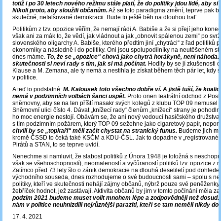
totiž i po 30 letech nového režimu stále platí, že do politiky jdou lidé, aby si
Nikoli proto, aby sloužili občanům.
Až se toto paradigma změní, teprve pak b
skutečné, nefalšované demokracii. Bude to ještě běh na dlouhou trať.
Politikům z tzv. opozice věřím, že nemají rádi A. Babiše a že si přejí jeho kone
však ani za mák to, že vědí, jak vládnout a jak „obnovit spálenou zemi“ po svrž
slovenského oligarchy A. Babiše, kterého předtím jiní „chytráci“ z řad politiků pu
ekonomiky a následně i do politiky. Oni jsou spolupodílníky na neutěšeném sta
dnes máme.
To, že se „opozice“ chová jako chytrá horákyně, není náhoda.
skutečnosti si neví rady s tím, jak si má počínat.
Hodily by se jí zkušenosti 
Klause a M. Zemana, ale ty nemá a nestihla je získat během těch pár let, kdy 
v politice.
A teď to podstatné:
M. Kalousek toto všechno dobře ví. A jistě tuší, že koal
nemá v podzimních volbách šanci uspět.
Proto onen teatrální odchod z Pos
sněmovny, aby se na ten příští masakr svých kolegů z klubu TOP 09 nemusel d
Sněmovní ulici číslo 4. Dávat „knížecí rady“ členům „knížecí“ strany je pohodln
ho moc energie nestojí. Obávám se, že ani nový vedoucí hasičského družstva, 
s tím podzimním požárem, který TOP 09 sežehne jako cigaretový papír, nepor
chvíli by se „topkaři“ měli začít chystat na stranický funus.
Budeme jich mít 
kromě ČSSD to čeká také KSČM a KDU-ČSL. Jak to dopadne v „registrovaném 
Pirátů a STAN, to se teprve uvidí.
Nenechme si namluvit, že slabost politiků z Února 1948 je totožná s neschopn
však se všehoschopností), neomaleností a vyčůraností politiků tzv. opozice z 
Zatímco před 73 lety šlo o zánik demokracie na dlouhá desetiletí pod dohle
východního souseda, dnes rozhodujeme o své budoucnosti sami – spolu s 
politiky, kteří ve skutečnosti nehájí zájmy občanů, nýbrž pouze své peněženk
žebříček hodnot, jež zastávají. Aktivita občanů by jim v tomto počínání měla za
podzim 2021 budeme muset volit mnohem lépe a zodpovědněji než dosud. 
nám v politice neuhnízdili nejrůznější paraziti, kteří se tam neměli nikdy dos
17. 4. 2021