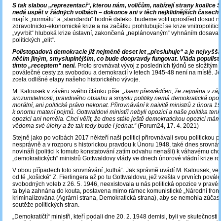
S tak slabou „reprezentací“, kterou nám, voličům, nabízejí strany koalice
nedá uspět v žádných volbách – dokonce ani v těch nejklidnějších časech.
mají k „normálu“ a „standardu“ hodně daleko: budeme volit uprostřed dosud ne
zdravotnicko-ekonomické krize a na začátku prohlubující se krize vnitropolitic
„vyvrbit“ hluboká krize ústavní, zakončená „neplánovaným“ vyhnáním dosava
politických „elit“.
Polistopadová demokracie již nejméně deset let „přesluhuje“ a je nejvyšší 
něčím jiným, smysluplnějším, co bude doopravdy fungovat. Vláda populistů
tímto „receptem“ není.
Proto srovnávat vývoj z posledních týdnů se složitým
poválečné cesty za svobodou a demokracií v letech 1945-48 není na místě. Jed
zcela odlišné etapy našeho historického vývoje.
M. Kalousek v závěru svého článku píše:
„Jsem přesvědčen, že zejména v zá
srozumitelnosti, pravdivého obsahu a smyslu politiky nemá demokratická opoz
morální, ani politické právo nekonat. Přirovnávání k naivitě ministrů z února 1
k onomu matení pojmů. Gottwaldovi ministři nebyli opozicí a naše politika ten
opozici ani neměla. Chci věřit, že dnes stále ještě demokratickou opozici máme
vědoma své úlohy a že tak tedy bude i jednat.“
(Forum24, 17. 4. 2021)
Stejně jako po volbách 2017 někteří naši politici přirovnávali svou politickou 
nesprávně a v rozporu s historickou pravdou k Únoru 1948, také dnes srovnáva
novináři (politici k tomuto konstatování zatím odvahu nenašli) k váhavému ch
„demokratických“ ministrů Gottwaldovy vlády ve dnech únorové vládní krize r
V obou případech toto srovnávání „kulhá“. Jak správně uvádí M. Kalousek, ve
od té „košické“ Z. Fierlingera až po tu Gottwaldovu, jež vzešla v prvních povál
svobodných voleb z 26. 5. 1946, neexistovala u nás politická opozice v pravé
ta byla zahnána do kouta, postavena mimo rámec komunistické „Národní front
kriminalizována (Agrární strana, Demokratická strana), aby se nemohla zúčastn
soutěže politických stran.
„Demokratičtí“ ministři, kteří podali dne 20. 2. 1948 demisi, byli ve skutečnosti 