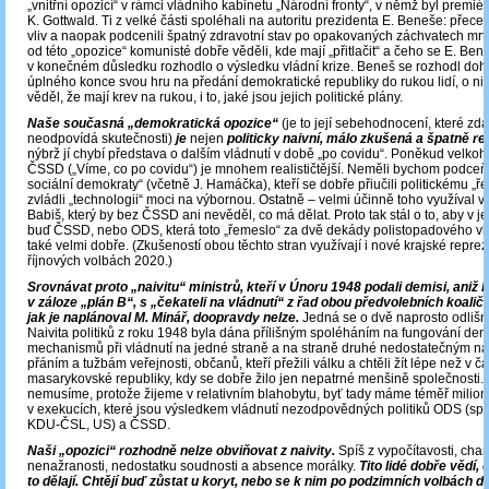
„vnitřní opozicí“ v rámci vládního kabinetu „Národní fronty“, v němž byl premi
K. Gottwald. Ti z velké části spoléhali na autoritu prezidenta E. Beneše: přecen
vliv a naopak podcenili špatný zdravotní stav po opakovaných záchvatech mrtv
od této „opozice“ komunisté dobře věděli, kde mají „přitlačit“ a čeho se E. Bene
v konečném důsledku rozhodlo o výsledku vládní krize. Beneš se rozhodl dohr
úplného konce svou hru na předání demokratické republiky do rukou lidí, o ni
věděl, že mají krev na rukou, i to, jaké jsou jejich politické plány.
Naše současná „demokratická opozice“
(je to její sebehodnocení, které zd
neodpovídá skutečnosti)
je
nejen
politicky naivní, málo zkušená a špatně r
nýbrž jí chybí představa o dalším vládnutí v době „po covidu“. Poněkud velko
ČSSD („Víme, co po covidu“) je mnohem realističtější. Neměli bychom podce
sociální demokraty“ (včetně J. Hamáčka), kteří se dobře přiučili politickému „ř
zvládli „technologii“ moci na výbornou. Ostatně – velmi účinně toho využíval ve
Babiš, který by bez ČSSD ani nevěděl, co má dělat. Proto tak stál o to, aby v j
buď ČSSD, nebo ODS, která toto „řemeslo“ za dvě dekády polistopadového vlá
také velmi dobře. (Zkušeností obou těchto stran využívají i nové krajské repre
říjnových volbách 2020.)
Srovnávat proto „naivitu“ ministrů, kteří v Únoru 1948 podali demisi, aniž 
v záloze „plán B“, s „čekateli na vládnutí“ z řad obou předvolebních koalič
jak je naplánoval M. Minář, doopravdy nelze.
Jedná se o dvě naprosto odlišn
Naivita politiků z roku 1948 byla dána přílišným spoléháním na fungování de
mechanismů při vládnutí na jedné straně a na straně druhé nedostatečným n
přáním a tužbám veřejnosti, občanů, kteří přežili válku a chtěli žít lépe než v č
masarykovské republiky, kdy se dobře žilo jen nepatrné menšině společnosti. 
nemusíme, protože žijeme v relativním blahobytu, byť tady máme téměř milion 
v exekucích, které jsou výsledkem vládnutí nezodpovědných politiků ODS (sp
KDU-ČSL, US) a ČSSD.
Naši „opozici“ rozhodně nelze obviňovat z naivity.
Spíš z vypočítavosti, cham
nenažranosti, nedostatku soudnosti a absence morálky.
Tito lidé dobře vědí, 
to dělají. Chtějí buď zůstat u koryt, nebo se k nim po podzimních volbách do