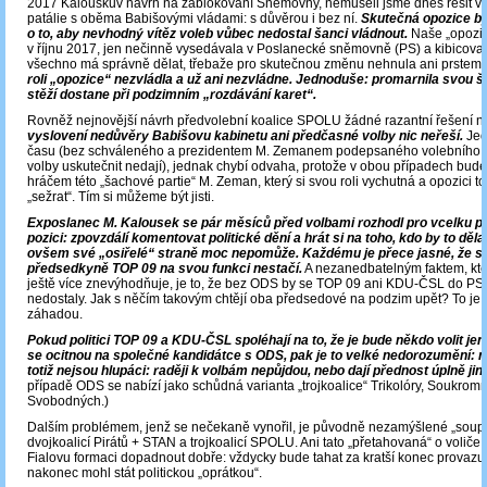
2017 Kalouskův návrh na zablokování Sněmovny, nemuseli jsme dnes řešit vš
patálie s oběma Babišovými vládami: s důvěrou i bez ní.
Skutečná opozice by
o to, aby nevhodný vítěz voleb vůbec nedostal šanci vládnout.
Naše „opozic
v říjnu 2017, jen nečinně vysedávala v Poslanecké sněmovně (PS) a kibicoval
všechno má správně dělat, třebaže pro skutečnou změnu nehnula ani prstem
roli „opozice“ nezvládla a už ani nezvládne. Jednoduše: promarnila svou š
stěží dostane při podzimním „rozdávání karet“.
Rovněž nejnovější návrh předvolební koalice SPOLU žádné razantní řešení ne
vyslovení nedůvěry Babišovu kabinetu ani předčasné volby nic neřeší.
Jed
času (bez schváleného a prezidentem M. Zemanem podepsaného volebního 
volby uskutečnit nedají), jednak chybí odvaha, protože v obou případech bud
hráčem této „šachové partie“ M. Zeman, který si svou roli vychutná a opozici to
„sežrat“. Tím si můžeme být jisti.
Exposlanec M. Kalousek se pár měsíců před volbami rozhodl pro vcelku p
pozici: zpovzdálí komentovat politické dění a hrát si na toho, kdo by to dělal
ovšem své „osiřelé“ straně moc nepomůže. Každému je přece jasné, že 
předsedkyně TOP 09 na svou funkci nestačí.
A nezanedbatelným faktem, který
ještě více znevýhodňuje, je to, že bez ODS by se TOP 09 ani KDU-ČSL do PS
nedostaly. Jak s něčím takovým chtějí oba předsedové na podzim upět? To je
záhadou.
Pokud politici TOP 09 a KDU-ČSL spoléhají na to, že je bude někdo volit je
se ocitnou na společné kandidátce s ODS, pak je to velké nedorozumění: n
totiž nejsou hlupáci: raději k volbám nepůjdou, nebo dají přednost úplně jin
případě ODS se nabízí jako schůdná varianta „trojkoalice“ Trikolóry, Soukromn
Svobodných.)
Dalším problémem, jenž se nečekaně vynořil, je původně nezamýšlené „soup
dvojkoalicí Pirátů + STAN a trojkoalicí SPOLU. Ani tato „přetahovaná“ o volič
Fialovu formaci dopadnout dobře: vždycky bude tahat za kratší konec provazu
nakonec mohl stát politickou „oprátkou“.