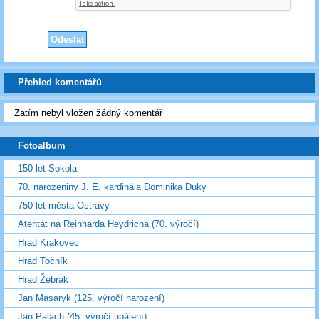
Přehled komentářů
Zatím nebyl vložen žádný komentář
Fotoalbum
150 let Sokola
70. narozeniny J. E. kardinála Dominika Duky
750 let města Ostravy
Atentát na Reinharda Heydricha (70. výročí)
Hrad Krakovec
Hrad Točník
Hrad Žebrák
Jan Masaryk (125. výročí narození)
Jan Palach (45. výročí upálení)