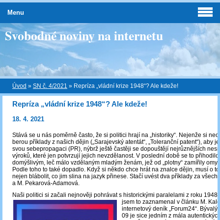
Menu
Svobodné noviny na internetu
Úvod
»
SN č. 4/2021
»
Repríza „vládní krize 1948“? Ale kdeže!
Repríza „vládní krize 1948“? Ale kdeže!
18. 4. 2021
Stává se u nás poměrně často, že si politici hrají na „historiky“. Nejenže si n
berou příklady z našich dějin („Sarajevský atentát“, „Toleranční patent“), aby je
svou sebepropagaci (PR), nýbrž ještě častěji se dopouštějí nejrůznějších ne
výroků, které jen potvrzují jejich nevzdělanost. V poslední době se to přihodi
domýšlivým, leč málo vzdělaným mladým ženám, jež od „plotny“ zamířily omyle
Podle toho to také dopadlo. Když si někdo chce hrát na znalce dějin, musí o t
nejen blábolit, co jim slina na jazyk přinese. Stačí uvést dva příklady za všech
a M. Pekarová-Adamová.
Naši politici si začali nejnověji pohrávat s historickými paralelami z roku 1948
jsem to zaznamenal v článku
M. Kal
internetový deník „Forum24“. Býval
09 je sice jedním z mála autentickýc