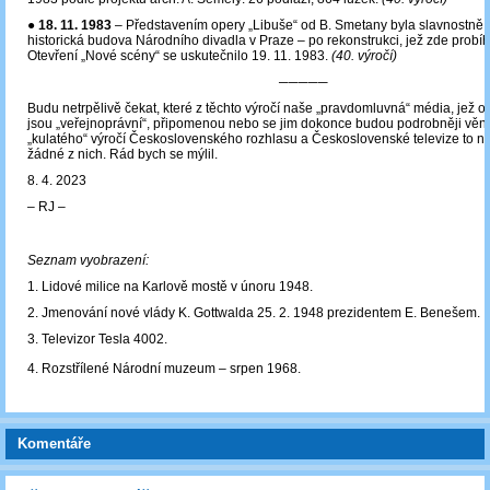
●
18. 11. 1983
– Představením opery „Libuše“ od B. Smetany byla slavnostně 
historická budova Národního divadla v Praze – po rekonstrukci, jež zde probíh
Otevření „Nové scény“ se uskutečnilo 19. 11. 1983.
(40. výročí)
─────
Budu netrpělivě čekat, které z těchto výročí naše „pravdomluvná“ média, jež o 
jsou „veřejnoprávní“, připomenou nebo se jim dokonce budou podrobněji věn
„kulatého“ výročí Československého rozhlasu a Československé televize to n
žádné z nich. Rád bych se mýlil.
8. 4. 2023
‒ RJ ‒
Seznam vyobrazení:
1. Lidové milice na Karlově mostě v únoru 1948.
2. Jmenování nové vlády K. Gottwalda 25. 2. 1948 prezidentem E. Benešem.
3. Televizor Tesla 4002.
4. Rozstřílené Národní muzeum – srpen 1968.
Komentáře