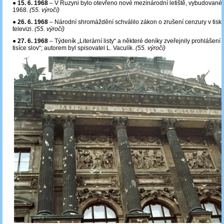
●
15. 6. 1968
– V Ruzyni bylo otevřeno nové mezinárodní letiště, vybudované 
1968.
(55. výročí)
●
26. 6. 1968
– Národní shromáždění schválilo zákon o zrušení cenzury v tisku
televizi.
(55. výročí)
●
27. 6. 1968
– Týdeník „Literární listy“ a některé deníky zveřejnily prohlášen
tisíce slov“; autorem byl spisovatel L. Vaculík.
(55. výročí)