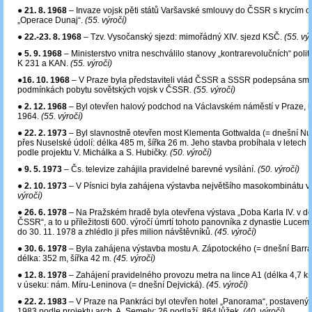
●
21. 8. 1968
– Invaze vojsk pěti států Varšavské smlouvy do ČSSR s krycím 
„Operace Dunaj“.
(55. výročí)
●
22.-23. 8. 1968
– Tzv. Vysočanský sjezd: mimořádný XIV. sjezd KSČ.
(55. výr
●
5. 9. 1968
– Ministerstvo vnitra neschválilo stanovy „kontrarevolučních“ polit
K 231 a KAN.
(55. výročí)
●
16. 10. 1968
– V Praze byla představiteli vlád ČSSR a SSSR podepsána sm
podmínkách pobytu sovětských vojsk v ČSSR.
(55. výročí)
●
2. 12. 1968
– Byl otevřen halový podchod na Václavském náměstí v Praze, b
1964.
(55. výročí)
●
22. 2. 1973
– Byl slavnostně otevřen most Klementa Gottwalda (= dnešní Nu
přes Nuselské údolí: délka 485 m, šířka 26 m. Jeho stavba probíhala v letech
podle projektu V. Michálka a S. Hubičky.
(50. výročí)
●
9. 5. 1973
– Čs. televize zahájila pravidelné barevné vysílání.
(50. výročí)
●
2. 10. 1973
– V Písnici byla zahájena výstavba největšího masokombinátu 
výročí)
●
26. 6. 1978
– Na Pražském hradě byla otevřena výstava „Doba Karla IV. v d
ČSSR“, a to u příležitosti 600. výročí úmrtí tohoto panovníka z dynastie Lucem
do 30. 11. 1978 a zhlédlo ji přes milion návštěvníků.
(45. výročí)
●
30. 6. 1978
– Byla zahájena výstavba mostu A. Zápotockého (= dnešní Barr
délka: 352 m, šířka 42 m.
(45. výročí)
●
12. 8. 1978
– Zahájení pravidelného provozu metra na lince A1 (délka 4,7 km
v úseku: nám. Míru-Leninova (= dnešní Dejvická).
(45. výročí)
●
22. 2. 1983
– V Praze na Pankráci byl otevřen hotel „Panorama“, postavený 
1983 podle projektu arch. A. Semely: 26 podlaží, 864 lůžek.
(40. výročí)