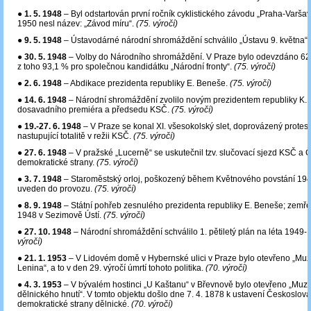
●
1. 5. 1948
‒ Byl odstartován první ročník cyklistického závodu „Praha-Varšav
1950 nesl název: „Závod míru“.
(75. výročí)
●
9. 5. 1948
– Ústavodárné národní shromáždění schválilo „Ústavu 9. května“
●
30. 5. 1948
– Volby do Národního shromáždění. V Praze bylo odevzdáno 62
z toho 93,1 % pro společnou kandidátku „Národní fronty“.
(75. výročí)
●
2. 6. 1948
– Abdikace prezidenta republiky E. Beneše.
(75. výročí)
●
14. 6. 1948
– Národní shromáždění zvolilo novým prezidentem republiky K. 
dosavadního premiéra a předsedu KSČ.
(75. výročí)
●
19.-27. 6. 1948
– V Praze se konal XI. všesokolský slet, doprovázený protest
nastupující totalitě v režii KSČ.
(75. výročí)
●
27. 6. 1948
– V pražské „Lucerně“ se uskutečnil tzv. slučovací sjezd KSČ a Č
demokratické strany.
(75. výročí)
●
3. 7. 1948
– Staroměstský orloj, poškozený během Květnového povstání 194
uveden do provozu.
(75. výročí)
●
8. 9. 1948
– Státní pohřeb zesnulého prezidenta republiky E. Beneše; zemřel
1948 v Sezimově Ústí.
(75. výročí)
●
27. 10. 1948
– Národní shromáždění schválilo 1. pětiletý plán na léta 1949
výročí)
●
21. 1. 1953
– V Lidovém domě v Hybernské ulici v Praze bylo otevřeno „Muz
Lenina“, a to v den 29. výročí úmrtí tohoto politika.
(70. výročí)
●
4. 3. 1953
– V bývalém hostinci „U Kaštanu“ v Břevnově bylo otevřeno „Mu
dělnického hnutí“. V tomto objektu došlo dne 7. 4. 1878 k ustavení Českoslov
demokratické strany dělnické.
(70. výročí)