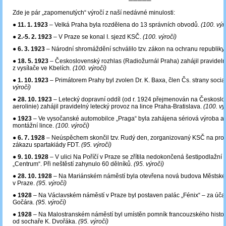
─────
Zde je pár „zapomenutých“ výročí z naší nedávné minulosti:
●
11. 1. 1923
– Velká Praha byla rozdělena do 13 správních obvodů.
(100. výr
●
2.-5. 2. 1923
– V Praze se konal I. sjezd KSČ.
(100. výročí)
●
6. 3. 1923
– Národní shromáždění schválilo tzv. zákon na ochranu republiky
●
18. 5. 1923
– Československý rozhlas (Radiožurnál Praha) zahájil pravideln
z vysílače ve Kbelích
. (100. výročí)
●
1. 10. 1923
– Primátorem Prahy byl zvolen Dr. K. Baxa, člen Čs. strany social
výročí)
●
28. 10. 1923
– Letecký dopravní oddíl (od r. 1924 přejmenován na Českosl
aerolinie) zahájil pravidelný letecký provoz na lince Praha-Bratislava.
(100. vý
●
1923
– Ve vysočanské automobilce „Praga“ byla zahájena sériová výroba a
montážní lince.
(100. výročí)
●
6. 7. 1928
– Neúspěchem skončil tzv. Rudý den, zorganizovaný KSČ na prote
zákazu spartakiády FDT.
(95. výročí)
●
9. 10. 1928
– V ulici Na Poříčí v Praze se zřítila nedokončená šestipodlažní
„Centrum“. Při neštěstí zahynulo 60 dělníků.
(95. výročí)
●
28. 10. 1928
– Na Mariánském náměstí byla otevřena nová budova Městské
v Praze.
(95. výročí)
●
1928
– Na Václavském náměstí v Praze byl postaven palác „Fénix“ – za účast
Gočára.
(95. výročí)
●
1928
‒ Na Malostranském náměstí byl umístěn pomník francouzského histor
od sochaře K. Dvořáka.
(95. výročí)