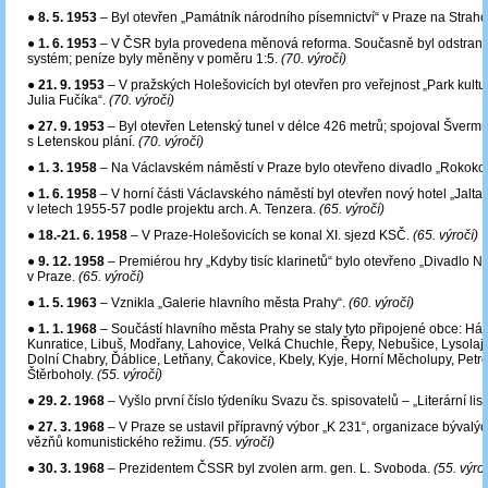
●
8. 5. 1953
– Byl otevřen „Památník národního písemnictví“ v Praze na Strah
●
1. 6. 1953
– V ČSR byla provedena měnová reforma. Současně byl odstraněn
systém; peníze byly měněny v poměru 1:5.
(70. výročí)
●
21. 9. 1953
– V pražských Holešovicích byl otevřen pro veřejnost „Park kult
Julia Fučíka“.
(70. výročí)
●
27. 9. 1953
– Byl otevřen Letenský tunel v délce 426 metrů; spojoval Šverm
s Letenskou plání.
(70. výročí)
●
1. 3. 1958
– Na Václavském náměstí v Praze bylo otevřeno divadlo „Rokoko
●
1. 6. 1958
– V horní části Václavského náměstí byl otevřen nový hotel „Jalta
v letech 1955-57 podle projektu arch. A. Tenzera.
(65. výročí)
●
18.-21. 6. 1958
– V Praze-Holešovicích se konal XI. sjezd KSČ.
(65. výročí)
●
9. 12. 1958
– Premiérou hry „Kdyby tisíc klarinetů“ bylo otevřeno „Divadlo Na
v Praze.
(65. výročí)
●
1. 5. 1963
– Vznikla „Galerie hlavního města Prahy“.
(60. výročí)
●
1. 1. 1968
– Součástí hlavního města Prahy se staly tyto připojené obce: Há
Kunratice, Libuš, Modřany, Lahovice, Velká Chuchle, Řepy, Nebušice, Lysolaj
Dolní Chabry, Ďáblice, Letňany, Čakovice, Kbely, Kyje, Horní Měcholupy, Petro
Štěrboholy.
(55. výročí)
●
29. 2. 1968
– Vyšlo první číslo týdeníku Svazu čs. spisovatelů – „Literární list
●
27. 3. 1968
– V Praze se ustavil přípravný výbor „K 231“, organizace bývalýc
vězňů komunistického režimu.
(55. výročí)
●
30. 3. 1968
– Prezidentem ČSSR byl zvolen arm. gen. L. Svoboda.
(55. výroč