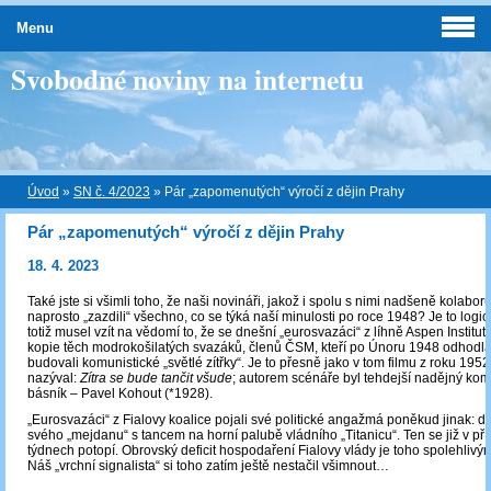
Menu
Svobodné noviny na internetu
Úvod
»
SN č. 4/2023
»
Pár „zapomenutých“ výročí z dějin Prahy
Pár „zapomenutých“ výročí z dějin Prahy
18. 4. 2023
Také jste si všimli toho, že naši novináři, jakož i spolu s nimi nadšeně kolaborují
naprosto „zazdili“ všechno, co se týká naší minulosti po roce 1948? Je to logi
totiž musel vzít na vědomí to, že se dnešní „eurosvazáci“ z líhně Aspen Institut
kopie těch modrokošilatých svazáků, členů ČSM, kteří po Únoru 1948 odhod
budovali komunistické „světlé zítřky“. Je to přesně jako v tom filmu z roku 1952,
nazýval:
Zítra se bude tančit všude
; autorem scénáře byl tehdejší nadějný kom
básník – Pavel Kohout (*1928).
„Eurosvazáci“ z Fialovy koalice pojali své politické angažmá poněkud jinak: do
svého „mejdanu“ s tancem na horní palubě vládního „Titanicu“. Ten se již v pří
týdnech potopí. Obrovský deficit hospodaření Fialovy vlády je toho spolehlivý
Náš „vrchní signalista“ si toho zatím ještě nestačil všimnout…