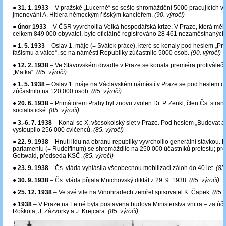
●
31. 1. 1933
– V pražské „Lucerně“ se sešlo shromáždění 5000 pracujících v 
jmenování A. Hitlera německým říšským kancléřem.
(90. výročí)
●
únor 1933
– V ČSR vyvrcholila Velká hospodářská krize. V Praze, která měla
celkem 849 000 obyvatel, bylo oficiálně registrováno 28 461 nezaměstnaných
●
1. 5. 1933
– Oslav 1. máje (= Svátek práce), které se konaly pod heslem „Pro
fašismu a válce“, se na náměstí Republiky zúčastnilo 5000 osob.
(90. výročí)
●
12. 2. 1938
– Ve Stavovském divadle v Praze se konala premiéra protiváleč
„Matka“.
(85. výročí)
●
1. 5. 1938
– Oslav 1. máje na Václavském náměstí v Praze se pod heslem ob
zúčastnilo na 120 000 osob.
(85. výročí)
●
20. 6. 1938
‒ Primátorem Prahy byl znovu zvolen Dr. P. Zenkl, člen Čs. stra
socialistické.
(85. výročí)
●
3.-6. 7. 1938
– Konal se X. všesokolský slet v Praze. Pod heslem „Budovat a 
vystoupilo 256 000 cvičenců.
(85. výročí)
●
22. 9. 1938
– Hnutí lidu na obranu republiky vyvrcholilo generální stávkou.
parlamentu (= Rudolfinum) se shromáždilo na 250 000 účastníků protestu; pro
Gottwald, předseda KSČ.
(85. výročí)
●
23. 9. 1938
– Čs. vláda vyhlásila všeobecnou mobilizaci záloh do 40 let.
(85
●
30. 9. 1938
– Čs. vláda přijala Mnichovský diktát z 29. 9. 1938.
(85. výročí)
●
25. 12. 1938
– Ve své vile na Vinohradech zemřel spisovatel K. Čapek.
(85. 
●
1938
– V Praze na Letné byla postavena budova Ministerstva vnitra – za účas
Roškota, J. Zázvorky a J. Krejcara.
(85. výročí)