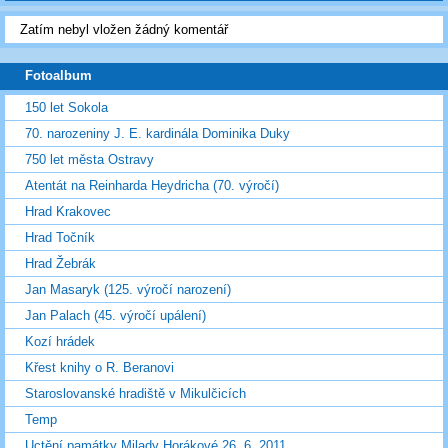
Zatím nebyl vložen žádný komentář
Fotoalbum
150 let Sokola
70. narozeniny J. E. kardinála Dominika Duky
750 let města Ostravy
Atentát na Reinharda Heydricha (70. výročí)
Hrad Krakovec
Hrad Točník
Hrad Žebrák
Jan Masaryk (125. výročí narození)
Jan Palach (45. výročí upálení)
Kozí hrádek
Křest knihy o R. Beranovi
Staroslovanské hradiště v Mikulčicích
Temp
Uctění památky Milady Horákové 26. 6. 2011