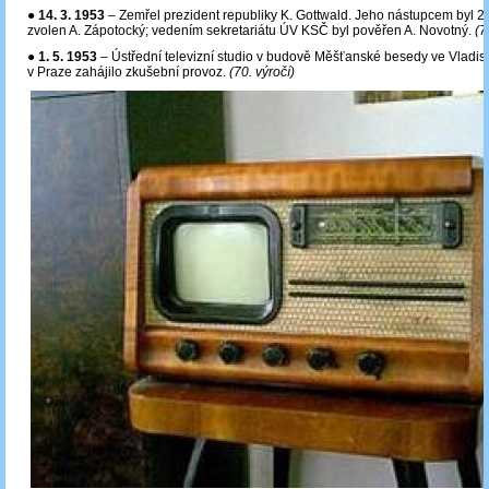
●
14. 3. 1953
– Zemřel prezident republiky K. Gottwald. Jeho nástupcem byl 21
zvolen A. Zápotocký; vedením sekretariátu ÚV KSČ byl pověřen A. Novotný.
(7
●
1. 5. 1953
‒ Ústřední televizní studio v budově Měšťanské besedy ve Vladisl
v Praze zahájilo zkušební provoz.
(70. výročí)