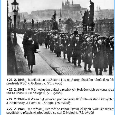
●
21. 2. 1948
– Manifestace pražského lidu na Staroměstském náměstí za účas
předsedy KSČ K. Gottwalda.
(75. výročí)
●
22. 2. 1948
– V Průmyslovém paláci v pražských Holešovicích se konal sjez
rad za účasti 8000 delegátů.
(75. výročí)
●
22. 2. 1948
– V Praze byl vytvořen pod vedením KSČ hlavní štáb Lidových mil
J. Smrkovský, J. Pavel a F. Kriegel.
(75. výročí)
●
22. 2. 1948
– V pražské „Lucerně“ se konal ustavující sjezd Svazu českoslo
sovětského přátelství; předsedou se stal Z. Nejedlý.
(75. výročí)