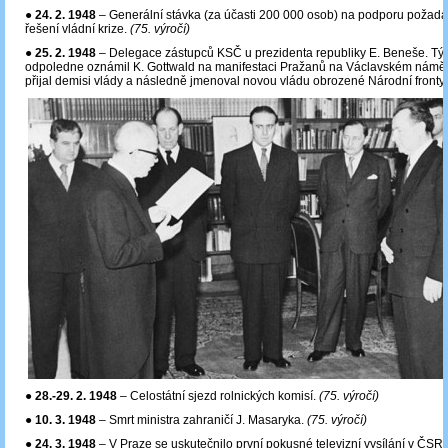
●
24. 2. 1948
– Generální stávka (za účasti 200 000 osob) na podporu požad
řešení vládní krize.
(75. výročí)
●
25. 2. 1948
– Delegace zástupců KSČ u prezidenta republiky E. Beneše. Tý
odpoledne oznámil K. Gottwald na manifestaci Pražanů na Václavském náměst
přijal demisi vlády a následně jmenoval novou vládu obrozené Národní fronty
●
28.-29. 2. 1948
– Celostátní sjezd rolnických komisí.
(75. výročí)
●
10. 3. 1948
– Smrt ministra zahraničí J. Masaryka.
(75. výročí)
●
24. 3. 1948
– V Praze se uskutečnilo první pokusné televizní vysílání v ČSR