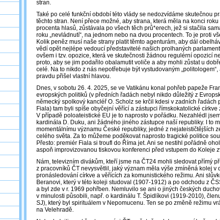
stran.
Také po celé funkční období této vlády se nedozvídáme skutečnou pr
těchto stran. Není přece možné, aby strana, která měla na konci rok
procenta hlasů, zůstávala po všech těch prů*erech, jež si stačila sama 
roku „nevládnutí“, na jednom nebo na dvou procentech. To je proti 
Kolik peněz musí naše strany platit těmto agenturám, aby dál obelháv
vědí opět nejlépe vedoucí představitelé našich prolhaných parlamentn
ovšem i tzv. opozice, která ve skutečnosti žádnou regulérní opozicí n
proto, aby se jim podařilo obalamutit voliče a aby mohli zůstat u dobř
celé. Na to nikdo z nás nepotřebuje být vystudovaným „politologem“, 
pravdu přišel vlastní hlavou.
Dnes, v sobotu 26. 4. 2025, se ve Vatikánu konal pohřeb papeže Fra
evropských politiků (v předních řadách nebyl nikdo důležitý z Evropsk
německý spolkový kancléř O. Scholz se krčil kdesi v zadních řadách pol
Fiala) tam byli spíše obyčejní věřící a zástupci římskokatolické církve
V případě poloateistické EU je to naprosto v pořádku. Nezahlédl jsem
kardinála D. Duku, ani žádného jiného zástupce naší republiky. I to 
momentálnímu významu České republiky, jedné z nejateističtějších 
celého světa. Za to můžeme poděkovat naprosto tragické politice sou
Přesto: premiér Fiala si troufl do Říma jet. Ani se nestihl pořádně oholi
aspoň improvizovanou tiskovou konferenci před vstupem do Kolej
Nám, televizním divákům, kteří jsme na ČT24 mohli sledovat přímý př
z pracovníků ČT nevysvětlil, jaký význam měla výše zmíněná kolej v
pronásledování církve a věřících za komunistického režimu. Ani slůvk
Beranovi, který v této koleji studoval (1907-1912) a po odchodu z Č
a byl zde v r. 1969 pohřben. Nemluvilo se ani o jiných českých duchov
v minulosti působili, např. o kardinálu T. Špidlíkovi (1919-2010), člen
SJ), který byl spirituálem v Nepomucenu. Ten se po změně režimu vrát
na Velehradě.