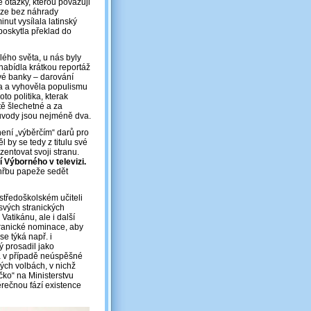
 otázky, kterou považuji
vize bez náhrady
ut vysílala latinský
poskytla překlad do
lého světa, u nás byly
nabídla krátkou reportáž
ové banky ‒ darování
la a vyhověla populismu
o politika, kterak
tě šlechetné a za
Důvody jsou nejméně dva.
není „výběrčím“ darů pro
 by se tedy z titulu své
entovat svoji stranu.
 Výborného v televizi.
ohřbu papeže sedět
středoškolském učiteli
 svých stranických
atikánu, ale i další
tranické nominace, aby
e týká např. i
ý prosadil jako
ka v případě neúspěšné
ých volbách, v nichž
ečko“ na Ministerstvu
věrečnou fází existence