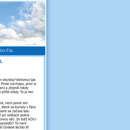
 KDU-ČSL
SL
ém vlezdop*delismu) tak
. Proto nechápu, proč si
není a zřejmě nikdy
íští vlády. To je ten
má, není jasné ani
které se konaly v říjnu
bami se začala tato
ě po volbách jedna
pivou věc: že totiž KDU-
 mandátů? To není
činitelé těchto tří