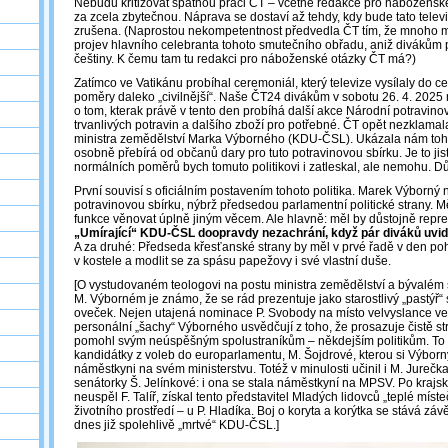
Nebudu kritizovat špatnou práci ČT – včetně redakce pro náboženské
za zcela zbytečnou. Náprava se dostaví až tehdy, kdy bude tato tele
zrušena. (Naprostou nekompetentnost předvedla ČT tím, že mnoho min
projev hlavního celebranta tohoto smutečního obřadu, aniž divákům 
češtiny. K čemu tam tu redakci pro náboženské otázky ČT má?)
Zatímco ve Vatikánu probíhal ceremoniál, který televize vysílaly do ce
poměry daleko „civilnější“. Naše ČT24 divákům v sobotu 26. 4. 2025 
o tom, kterak právě v tento den probíhá další akce Národní potravin
trvanlivých potravin a dalšího zboží pro potřebné. ČT opět nezklama
ministra zemědělství Marka Výborného (KDU-ČSL). Ukázala nám tohot
osobně přebírá od občanů dary pro tuto potravinovou sbírku. Je to jis
normálních poměrů bych tomuto politikovi i zatleskal, ale nemohu. 
První souvisí s oficiálním postavením tohoto politika. Marek Výborný 
potravinovou sbírku, nýbrž předsedou parlamentní politické strany. Měl
funkce věnovat úplně jiným věcem. Ale hlavně: měl by důstojně reprez
„Umírající“ KDU-ČSL doopravdy nezachrání, když pár diváků uvidí
A za druhé: Předseda křesťanské strany by měl v prvé řadě v den p
v kostele a modlit se za spásu papežovy i své vlastní duše.
[O vystudovaném teologovi na postu ministra zemědělství a bývalém 
M. Výborném je známo, že se rád prezentuje jako starostlivý „pastýř“
oveček. Nejen utajená nominace P. Svobody na místo velvyslance ve V
personální „šachy“ Výborného usvědčují z toho, že prosazuje čistě s
pomohl svým neúspěšným spolustraníkům – někdejším politikům. To s
kandidátky z voleb do europarlamentu, M. Šojdrové, kterou si Výborn
náměstkyni na svém ministerstvu. Totéž v minulosti učinil i M. Jureč
senátorky Š. Jelínkové: i ona se stala náměstkyní na MPSV. Po krajsk
neuspěl F. Talíř, získal tento představitel Mladých lidovců „teplé míst
životního prostředí – u P. Hladíka. Boj o koryta a korýtka se stává zá
dnes již spolehlivě „mrtvé“ KDU-ČSL.]