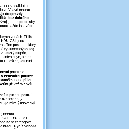
strana se solidním
ulo ve Vltavě mnoho
o, je doopravdy
ličů i bez dobrého,
ývoji jenom proto, aby
 konec každé takovéto
tických vodách. Příliš
k i KDU-ČSL jsou
rak. Ten poslední, který
 ač vystudovaný teolog,
 vesnický hlupák,
astních chyb, ale dál
ůlu. Češi nejsou blbí.
etní politika a
 celostátní politice.
 Bartošek nebo přítel
cům již v této chvíli
ních piklech politiků
lo oznámeno (z
u) je bývalý lidovecký
P) nechal
drovou. Dokonce i
boda na to zareagoval
ho hradu. Nyní Svoboda,