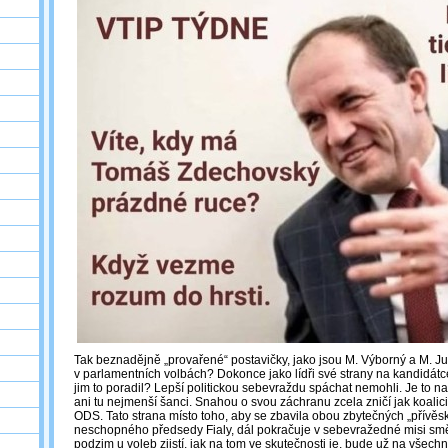
Tak beznadějně „provařené“ postavičky, jako jsou M. Výborný a M. Jur
v parlamentních volbách? Dokonce jako lídři své strany na kandidá
jim to poradil? Lepší politickou sebevraždu spáchat nemohli. Je to n
ani tu nejmenší šanci. Snahou o svou záchranu zcela zničí jak koali
ODS. Tato strana místo toho, aby se zbavila obou zbytečných „přívě
neschopného předsedy Fialy, dál pokračuje v sebevražedné misi smě
podzim u voleb zjistí, jak na tom ve skutečnosti je, bude už na všech