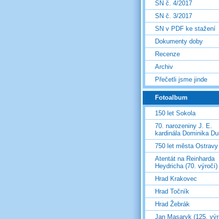
SN č. 4/2017
SN č. 3/2017
SN v PDF ke stažení
Dokumenty doby
Recenze
Archiv
Přečetli jsme jinde
Fotoalbum
150 let Sokola
70. narozeniny J. E.
kardinála Dominika D
750 let města Ostravy
Atentát na Reinharda
Heydricha (70. výročí)
Hrad Krakovec
Hrad Točník
Hrad Žebrák
Jan Masaryk (125. výr