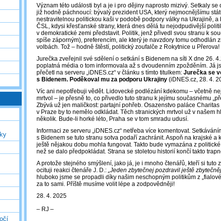
Význam této události byl a je i pro dějiny naprosto mizivý. Setkaly se d
již hodně páchnoucí: bývalý prezident USA, který nejmocnějšímu stát
nestravitelnou politickou kaši v podobě podpory války na Ukrajině, 
ČSL, kdysi křesťanské strany, která dnes dělá tu nejodpudivější politik
v demokratické zemi představit. Politik, jenž přivedl svou stranu k s
spíše záporným), preferencím, ale který je navzdory tomu odhodlán z
volbách. Tož – hodně štěstí, politický zoufalče z Rokytnice u Přerova!
Jurečka zveřejnil své sdělení o setkání s Bidenem na síti X dne 26. 
poplatná média o tom informovala až s dvoudenním zpožděním. Já jse
přečetl na serveru „iDNES.cz“ v článku s tímto titulkem:
Jurečka se v
s Bidenem.
Poděkoval mu za podporu Ukrajiny
(iDNES.cz, 28. 4. 20
Víc ani nepotřebuji vědět. Lidovecké podlézání kdekomu – včetně nej
mrtvol – je přesně to, co přivedlo tuto stranu k jejímu současnému „
Zbývá už jen maličkost: partajní pohřeb. Osazenstvo paláce Charitas
v Praze by to nemělo odkládat. Těch stranických mrtvol už v našem h
několik. Bude-li horké léto, Praha se v tom smradu udusí.
Informaci ze serveru „iDNES.cz“ netřeba více komentovat. Setkáváním
uky
s Bidenem se tuto stranu sotva podaří zachránit. Aspoň na krajské a
ještě nějakou dobu mohla fungovat. Takto bude vymazána z politick
než se dalo předpokládat. Strana se stoletou historií končí takto trapně
A protože stejného smýšlení, jako já, je i mnoho čtenářů, kteří si tuto 
ocituji reakci čtenáře J. D.:
„Jeden zbytečnej pozdravil ještě zbytečněj
hluboko jsme se propadli díky našim neschopným politikům z „fialo
za to sami. Příště musíme volit lépe a zodpovědněji!
28. 4. 2025
‒ RJ ‒
očí