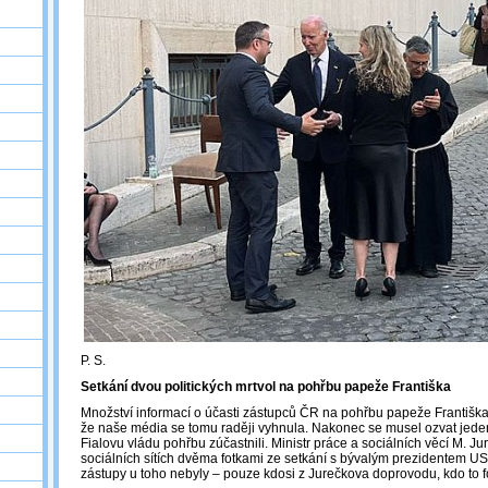
P. S.
Setkání dvou politických mrtvol na pohřbu papeže Františka
Množství informací o účasti zástupců ČR na pohřbu papeže Františka
že naše média se tomu raději vyhnula. Nakonec se musel ozvat jeden 
Fialovu vládu pohřbu zúčastnili. Ministr práce a sociálních věcí M. Ju
sociálních sítích dvěma fotkami ze setkání s bývalým prezidentem U
zástupy u toho nebyly – pouze kdosi z Jurečkova doprovodu, kdo to f