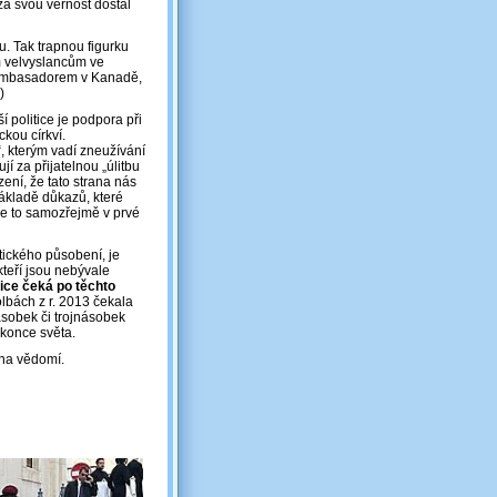
za svou věrnost dostal
u. Tak trapnou figurku
m velvyslancům ve
m ambasadorem v Kanadě,
)
 politice je podpora při
kou církví.
i“, kterým vadí zneužívání
í za přijatelnou „úlitbu
ení, že tato strana nás
ákladě důkazů, které
Je to samozřejmě v prvé
otického působení, je
kteří jsou nebývale
ice čeká po těchto
olbách z r. 2013 čekala
ásobek či trojnásobek
konce světa.
 na vědomí.