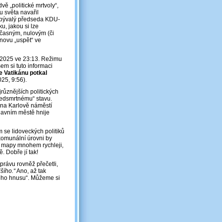
vě „politické mrtvoly“,
u světa navařil
a bývalý předseda KDU-
u, jakou si lze
oučasným, nulovým (či
novu „uspět“ ve
4.2025 ve 23:13. Režimu
m si tuto informaci
e Vatikánu potkal
25, 9:56).
různějších politických
předsmrtnému“ stavu.
 na Karlově náměstí
lavním městě hnije
 se lidoveckých politiků
 komunální úrovni by
é mapy mnohem rychleji,
. Dobře jí tak!
zprávu rovněž přečetli,
šího.“
Ano, až tak
vého hnusu“. Můžeme si