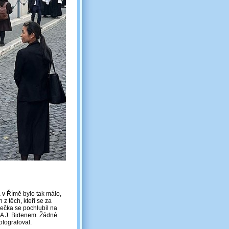
 v Římě bylo tak málo,
z těch, kteří se za
rečka se pochlubil na
SA J. Bidenem. Žádné
otografoval.