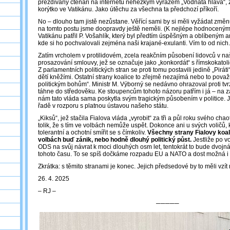
přezdívaný čtenáři na internetu nehezkým výrazem „Vodnatá hlava“, 
korýtko ve Vatikánu. Jako útěchu za všechna ta předchozí příkoří.
No ‒ dlouho tam jistě nezůstane. Věřící sami by si měli vyžádat změn
na tomto postu jsme doopravdy ještě neměli. (K nejlépe hodnocený
Vatikánu patřil P. Vošahlík, který byl předtím úspěšným a oblíbený
kde si ho pochvalovali zejména naši krajané-exulanti. Vím to od nich.
Zatím vrcholem v protilidovém, zcela reakčním působení lidovců v naší
prosazování smlouvy, jež se označuje jako „konkordát“ s římskokatolic
Z parlamentních politických stran se proti tomu postavili jedině „Pirát
dětí kněžími. Ostatní strany koalice to zřejmě nezajímá nebo to považuj
politickým bohům“. Ministr M. Výborný se nedávno ohrazoval proti tvrz
táhne do středověku. Ke stoupencům tohoto názoru patřím i já – na z
nám tato vláda sama poskytla svým tragickým působením v politice. 
řadě v rozporu s platnou ústavou našeho státu.
„Kiksů“, jež stačila Fialova vláda „vyrobit“ za tři a půl roku svého cha
tolik, že s tím ve volbách nemůže uspět. Dokonce ani u svých voličů, 
tolerantní a ochotní smířit se s čímkoliv.
Všechny strany Fialovy koal
volbách buď zánik, nebo hodně dlouhý politický půst.
Jestliže po v
ODS na svůj návrat k moci dlouhých osm let, tentokrát to bude dvojn
tohoto času. To se spíš dočkáme rozpadu EU a NATO a dost možná i 
Zkrátka: s těmito stranami je konec. Jejich předsedové by to měli vzít
26. 4. 2025
‒ RJ ‒
─────