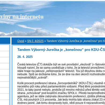
viny na internetu
Úvod
»
SN č. 4/2025
»
Tandem Výborný-Jurečka je „konečnou“ pro
Tandem Výborný-Jurečka je „konečnou“ pro KDU-Č
28. 4. 2025
Česká televize (ČT) dokáže být ve své provládní „vlezlosti“ (= fialov
hloupě naivní, že se sama usvědčuje z toho, že je televizí prorežimní
stále hraje na jakousi „veřejnoprávní“ televizi. Tou již dlouhou dobu 
nebude. Spíš se dočkáme toho, že ze dne na den skončí rozhodnutím př
nejrealističtější „scénář“.
Kolik procent preferencí strana „černoprdelníků“ (KDU-ČSL) vlastně 
necelého půl roku před parlamentními volbami. Před těmi posledními, 
2021, to taky jasné nebylo, protože již mnoho měsíců před těmito vol
strana „schovávat“ pod koaliční značku SPOLU. Přesto bezprostředn
agentura, jež se stále zabývala zkoumáním preferencí, zjistila překva
ČSL má pouhých 2,5 procenta. Jak tedy mohla tato strana získat 23
dodnes jasné. Jak tomu doopravdy bylo, vědí pouze ti nejzasvěcenější 