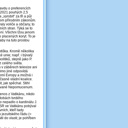
avdu o preferencích
u 2021 pouhých 2,5
„vyrobit“ za tři a půl
všem přírodním zákonům.
aly voliče a občany, to
ích stran. Týká se to
ení. Všichni lžou jenom
e placených koryt. To je
aby na tuto prostou
ntiška. Kromě několika
é unie; např. i bývalý
itiků, stejně jako P.
 z celého světa.
 v záběrech televize ani
mimo jiné odpovídá
zemí Evropy a možná i
časné vládní koalice.
t, jak spěchal. Stihl
e zvané Nepomucenum.
enos z Vatikánu, nikdo
 dobách tvrdého
o nepadlo o kardinálu J.
SSR ve Vatikánu pobýval
ních, kteří tady
u jezuitského řádu (=
il do vlasti; je pohřben