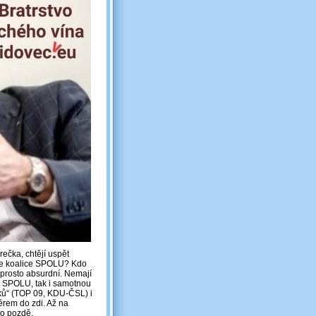
ečka, chtějí uspět
tce koalice SPOLU? Kdo
aprosto absurdní. Nemají
ci SPOLU, tak i samotnou
sků“ (TOP 09, KDU-ČSL) i
rem do zdi. Až na
no pozdě.