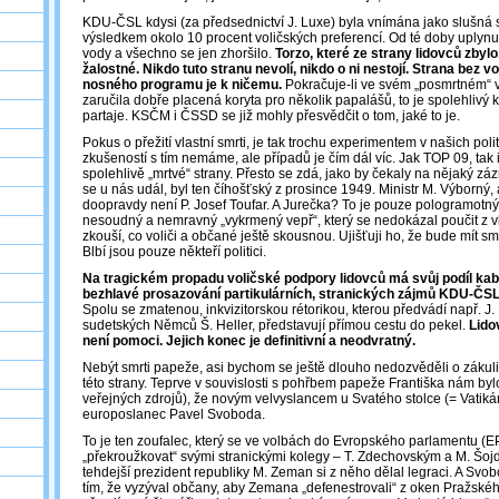
KDU-ČSL kdysi (za předsednictví J. Luxe) byla vnímána jako slušná 
výsledkem okolo 10 procent voličských preferencí. Od té doby uplyn
vody a všechno se jen zhoršilo.
Torzo, které ze strany lidovců zbyl
žalostné. Nikdo tuto stranu nevolí, nikdo o ni nestojí. Strana bez vo
nosného programu je k ničemu.
Pokračuje-li ve svém „posmrtném“ v
zaručila dobře placená koryta pro několik papalášů, to je spolehlivý
partaje. KSČM i ČSSD se již mohly přesvědčit o tom, jaké to je.
Pokus o přežití vlastní smrti, je tak trochu experimentem v našich poli
zkušeností s tím nemáme, ale případů je čím dál víc. Jak TOP 09, ta
spolehlivě „mrtvé“ strany. Přesto se zdá, jako by čekaly na nějaký záz
se u nás udál, byl ten číhošťský z prosince 1949. Ministr M. Výborný,
doopravdy není P. Josef Toufar. A Jurečka? To je pouze pologramotný
nesoudný a nemravný „vykrmený vepř“, který se nedokázal poučit z vl
zkouší, co voliči a občané ještě skousnou. Ujišťuji ho, že bude mít sm
Blbí jsou pouze někteří politici.
Na tragickém propadu voličské podpory lidovců má svůj podíl kabin
bezhlavé prosazování partikulárních, stranických zájmů KDU-ČSL v
Spolu se zmatenou, inkvizitorskou rétorikou, kterou předvádí např. J.
sudetských Němců Š. Heller, představují přímou cestu do pekel.
Lidov
není pomoci. Jejich konec je definitivní a neodvratný.
Nebýt smrti papeže, asi bychom se ještě dlouho nedozvěděli o zákulis
této strany. Teprve v souvislosti s pohřbem papeže Františka nám by
veřejných zdrojů), že novým velvyslancem u Svatého stolce (= Vatikán
europoslanec Pavel Svoboda.
To je ten zoufalec, který se ve volbách do Evropského parlamentu (E
„překroužkovat“ svými stranickými kolegy – T. Zdechovským a M. Šoj
tehdejší prezident republiky M. Zeman si z něho dělal legraci. A Svo
tím, že vyzýval občany, aby Zemana „defenestrovali“ z oken Pražské