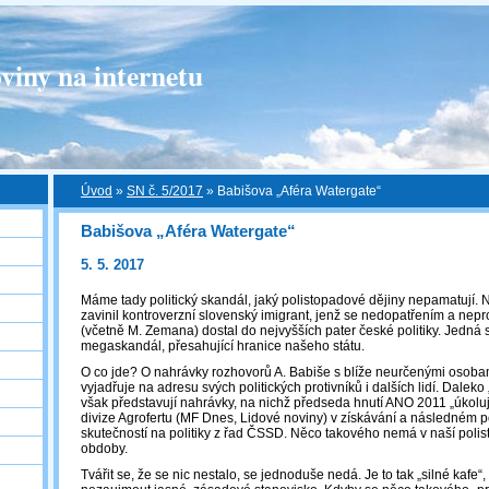
viny na internetu
Úvod
»
SN č. 5/2017
»
Babišova „Aféra Watergate“
Babišova „Aféra Watergate“
5. 5. 2017
Máme tady politický skandál, jaký polistopadové dějiny nepamatují. N
zavinil kontroverzní slovenský imigrant, jenž se nedopatřením a neproz
(včetně M. Zemana) dostal do nejvyšších pater české politiky. Jedná 
megaskandál, přesahující hranice našeho státu.
O co jde? O nahrávky rozhovorů A. Babiše s blíže neurčenými osobam
vyjadřuje na adresu svých politických protivníků i dalších lidí. Daleko
však představují nahrávky, na nichž předseda hnutí ANO 2011 „úkoluj
divize Agrofertu (MF Dnes, Lidové noviny) v získávání a následném p
skutečností na politiky z řad ČSSD. Něco takového nemá v naší polis
obdoby.
Tvářit se, že se nic nestalo, se jednoduše nedá. Je to tak „silné kafe“