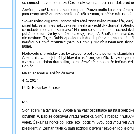
schopnosti a uvěřil tomu, že Češi i celý svět padnou na zadek před je
A světe, div se! Nikdo na zadek nepadl. Pouze padla kosa na kámen. 
jako tehdy, když v r. 1953 zemřel báťuška Stalin, a točí se dál. Babiš
Slovenského oligarchu, tohoto zázračně zbohatlého miliardáře, který
přišel tak, že ani neví jak, čeká jen neslavný politický „funus“. (Dlou
už nebude mediálně zajímavá.) Na něm se sejde jen pár „pozůstalých“.
pohádce o tom, že by se někdo takový, jako je A. Babiš, mohl stát č
ale nestane. To, co Babiš v posledních dnech předvedl, znamená tečk
kariérou v České republice (nikoli v Česku). Nic víc k tomu není třeba
jasné.
Nedovedu si představit, že by takového politika a po tomto skandálu j
Absurdní divadlo, jehož byl hlavním aktérem, skončilo. Navzdory tomu
v zemi absurdního dramatika, jsem přesvědčen o tom, že teď nás ček
Babiše.
Na shledanou v lepších časech!
4. 5. 2017
PhDr. Rostislav Janošík
P. S.
S ohledem na dynamiku vývoje a na vážnost situace na naší politické
obvinění A. Babiše očekávat v řádu několika týdnů a rozpad hnutí A
voleb. Čeká nás horké politické léto i podzim. Svou podivnou rolí v „ře
prezident M. Zeman fakticky sám rozhodl o svém nezvolení do této fu