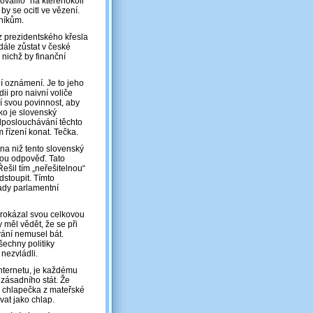
valilo“ na kteréhokoli
by se ocitl ve vězení.
vníkům.
 z prezidentského křesla
dále zůstat v české
v nichž by finanční
ní oznámení. Je to jeho
i pro naivní voliče
jí svou povinnost, aby
ko je slovenský
Odposlouchávání těchto
m řízení konat. Tečka.
 na niž tento slovenský
vou odpověď. Tato
ešil tím „neřešitelnou“
dstoupit. Tímto
ady parlamentní
prokázal svou celkovou
 měl vědět, že se při
ání nemusel bát.
šechny politiky
nezvládli.
internetu, je každému
ásadního stát. Že
o chlapečka z mateřské
vat jako chlap.