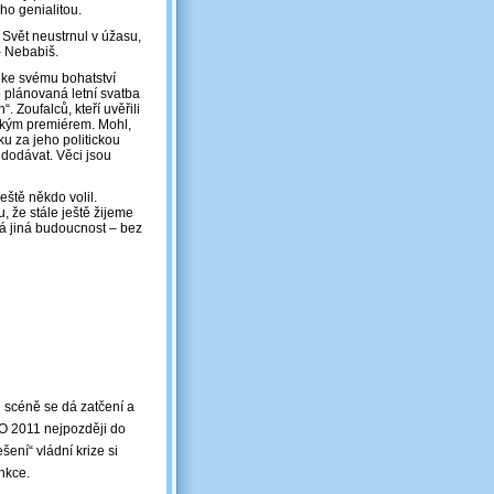
ho genialitou.
Svět neustrnul v úžasu,
 – Nebabiš.
 ke svému bohatství
ho plánovaná letní svatba
 Zoufalců, kteří uvěřili
eským premiérem. Mohl,
u za jeho politickou
 dodávat. Věci jsou
eště někdo volil.
, že stále ještě žijeme
á jiná budoucnost – bez
 scéně se dá zatčení a
NO 2011 nejpozději do
šení“ vládní krize si
nkce.