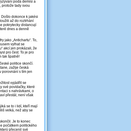
vyzývání podá demisi a
á, protože tady svou
. Došlo dokonce k jakési
oužili až do roztrhání
e pokrytecky distancují
které dnes a denně
ry jako „Antichartu“. To,
okusem vylhat se
“ akcí jen prokázali, že
ysl pro čest. To je pro
m tak špatně!
eské politice skončí.
stane, zažije česká
v porovnání s tím jen
žitost vyjádřit se
y své povídačky, které
ontaci s nahrávkami, o
aví přestál, není však
ká se to i lidí, kteří mají
íliš velká, než aby se
skončil. Je to konec
ne počátkem politického
terý přecenil své