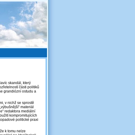
avíc skandál, který
řetelností části politiků
se grandiózní ostudu a
i, v nichž se sprostě
 „výbušnější“ materiál
e“ redaktora mediální
oužití kompromitujících
topadové politické praxi
, že k tomu nelze