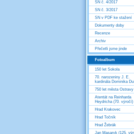
SN č. 4/2017
SN č. 3/2017
SN v PDF ke stažení
Dokumenty doby
Recenze
Archiv
Přečetli jsme jinde
Fotoalbum
150 let Sokola
70. narozeniny J. E.
kardinála Dominika D
750 let města Ostravy
Atentát na Reinharda
Heydricha (70. výročí)
Hrad Krakovec
Hrad Točník
Hrad Žebrák
Jan Masaryk (125. výr