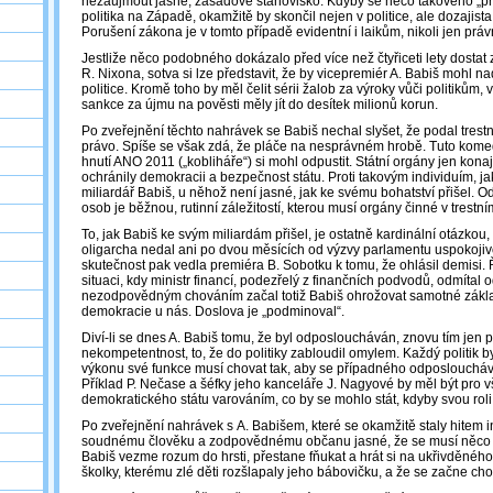
nezaujmout jasné, zásadové stanovisko. Kdyby se něco takového „pro
politika na Západě, okamžitě by skončil nejen v politice, ale dozajista 
Porušení zákona je v tomto případě evidentní i laikům, nikoli jen prá
Jestliže něco podobného dokázalo před více než čtyřiceti lety dostat
R. Nixona, sotva si lze představit, že by vicepremiér A. Babiš mohl na
politice. Kromě toho by měl čelit sérii žalob za výroky vůči politikům, 
sankce za újmu na pověsti měly jít do desítek milionů korun.
Po zveřejnění těchto nahrávek se Babiš nechal slyšet, že podal trest
právo. Spíše se však zdá, že pláče na nesprávném hrobě. Tuto komedi
hnutí ANO 2011 („kobliháře“) si mohl odpustit. Státní orgány jen kona
ochránily demokracii a bezpečnost státu. Proti takovým individuím, ja
miliardář Babiš, u něhož není jasné, jak ke svému bohatství přišel. 
osob je běžnou, rutinní záležitostí, kterou musí orgány činné v trestní
To, jak Babiš ke svým miliardám přišel, je ostatně kardinální otázkou,
oligarcha nedal ani po dvou měsících od výzvy parlamentu uspokoji
skutečnost pak vedla premiéra B. Sobotku k tomu, že ohlásil demisi. Ř
situaci, kdy ministr financí, podezřelý z finančních podvodů, odmítal o
nezodpovědným chováním začal totiž Babiš ohrožovat samotné zákl
demokracie u nás. Doslova je „podminoval“.
Diví-li se dnes A. Babiš tomu, že byl odposloucháván, znovu tím jen 
nekompetentnost, to, že do politiky zabloudil omylem. Každý politik by
výkonu své funkce musí chovat tak, aby se případného odposloucháv
Příklad P. Nečase a šéfky jeho kanceláře J. Nagyové by měl být pro v
demokratického státu varováním, co by se mohlo stát, kdyby svou roli 
Po zveřejnění nahrávek s A. Babišem, které se okamžitě staly hitem 
soudnému člověku a zodpovědnému občanu jasné, že se musí něco z
Babiš vezme rozum do hrsti, přestane fňukat a hrát si na ukřivděnéh
školky, kterému zlé děti rozšlapaly jeho bábovičku, a že se začne cho