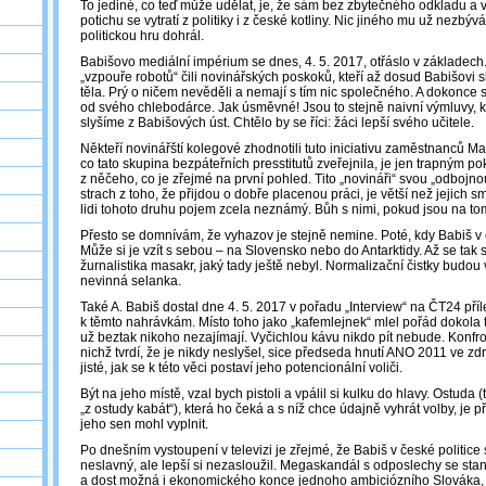
To jediné, co teď může udělat, je, že sám bez zbytečného odkladu a 
potichu se vytratí z politiky i z české kotliny. Nic jiného mu už nezbýv
politickou hru dohrál.
Babišovo mediální impérium se dnes, 4. 5. 2017, otřáslo v základech
„vzpouře robotů“ čili novinářských poskoků, kteří až dosud Babišovi sl
těla. Prý o ničem nevěděli a nemají s tím nic společného. A dokonce s
od svého chlebodárce. Jak úsměvné! Jsou to stejně naivní výmluvy, 
slyšíme z Babišových úst. Chtělo by se říci: žáci lepší svého učitele.
Někteří novinářští kolegové zhodnotili tuto iniciativu zaměstnanců Maf
co tato skupina bezpáteřních presstitutů zveřejnila, je jen trapným p
z něčeho, co je zřejmé na první pohled. Tito „novináři“ svou „odbojnou
strach z toho, že přijdou o dobře placenou práci, je větší než jejich sm
lidi tohoto druhu pojem zcela neznámý. Bůh s nimi, pokud jsou na to
Přesto se domnívám, že vyhazov je stejně nemine. Poté, kdy Babiš v č
Může si je vzít s sebou – na Slovensko nebo do Antarktidy. Až se tak 
žurnalistika masakr, jaký tady ještě nebyl. Normalizační čistky budou 
nevinná selanka.
Také A. Babiš dostal dne 4. 5. 2017 v pořadu „Interview“ na ČT24 příle
k těmto nahrávkám. Místo toho jako „kafemlejnek“ mlel pořád dokola t
už beztak nikoho nezajímají. Vyčichlou kávu nikdo pít nebude. Konfr
nichž tvrdí, že je nikdy neslyšel, sice předseda hnutí ANO 2011 ve zdr
jisté, jak se k této věci postaví jeho potencionální voliči.
Být na jeho místě, vzal bych pistoli a vpálil si kulku do hlavy. Ostuda (tý
„z ostudy kabát“), která ho čeká a s níž chce údajně vyhrát volby, je př
jeho sen mohl vyplnit.
Po dnešním vystoupení v televizi je zřejmé, že Babiš v české politice 
neslavný, ale lepší si nezasloužil. Megaskandál s odposlechy se sta
a dost možná i ekonomického konce jednoho ambiciózního Slováka, k