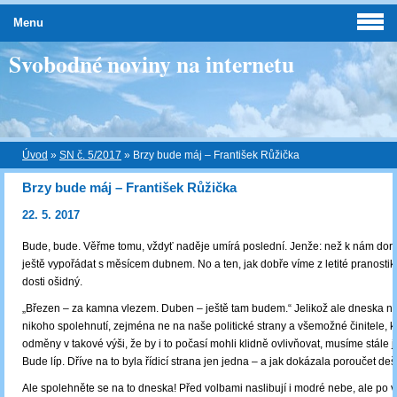
Menu
Svobodné noviny na internetu
Úvod
»
SN č. 5/2017
»
Brzy bude máj – František Růžička
Brzy bude máj – František Růžička
22. 5. 2017
Bude, bude. Věřme tomu, vždyť naděje umírá poslední. Jenže: než k nám dor
ještě vypořádat s měsícem dubnem. No a ten, jak dobře víme z letité pranostik
dosti ošidný.
„Březen – za kamna vlezem. Duben – ještě tam budem.“ Jelikož ale dneska ne
nikoho spolehnutí, zejména ne na naše politické strany a všemožné činitele, k
odměny v takové výši, že by i to počasí mohli klidně ovlivňovat, musíme stále jen
Bude líp. Dříve na to byla řídicí strana jen jedna – a jak dokázala poroučet deš
Ale spolehněte se na to dneska! Před volbami naslibují i modré nebe, ale po 