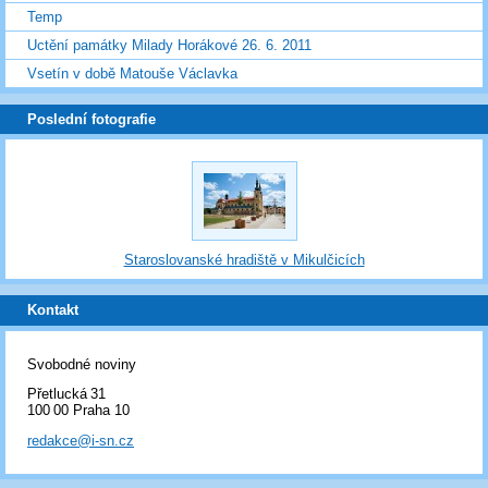
Temp
Uctění památky Milady Horákové 26. 6. 2011
Vsetín v době Matouše Václavka
Poslední fotografie
Staroslovanské hradiště v Mikulčicích
Kontakt
Svobodné noviny
Přetlucká 31
100 00 Praha 10
redakce@i-sn.cz