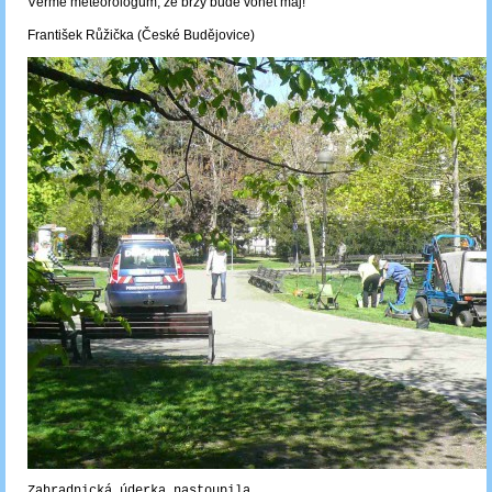
Věřme meteorologům, že brzy bude vonět máj!
František Růžička (České Budějovice)
Zahradnická úderka nastoupila