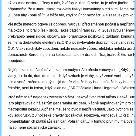
až tak moc nestarají. Tedy o nás, živáčky z ulice. O sebe, to je něco jiného… T
připomeňte, že v únoru skoro rozkvetly fialky i konvalinky a teď si můžeme rado
„Duben bílý - pole sílí.“ Ještěže tak, když to únor nezvlád’. Ale zase jak pro k
Přestože meteorologové již dopředu varovali před změnou počasí a nepřízniv
málokdo si to bral blíže k srdci. Takže páteční ráno (28. 4. 2017) svou sněhov
překvapilo nejen řidiče, občany, ale i organizace poskytující základní komunáln
zejména dodavatele elektřiny (E.ON) a poskytovatele dopravní obslužnosti (př
ČD). Vlaky nachytaly zpoždění, někde nejezdily vůbec. Elektrika netekla asi do
domácností. Bordel nejen na kolečkách, ale i v drátech. Tož, bratře Žižko, co t
popojedem.
Nejlépe zase do časů dávno zapomenutých. Ale přesto voňavých… „Když jarn
vlasy, du du du, dum du dum… Když vzduch je vlahý, když země voní… když r
stín a vonět začne rozmarýn… já dobře vím, že brzy bude máj, že brzy bude 
řekněte, není to krása, když takto na „JARO“ čekala Hana Hegerová s Wald
Proč nám to už nejde tak zvesela? Vždyť i takové Statutární město České Bud
jaro připravovalo náležitým generálním úklidem. Řádně naplánovaným pro ce
metropolitní lokalitu. A přiznejme, že to bylo k nepřehlédnutí. Jako bychom se v
kdy soudružky z Jihočeské pravdy (Bosáková, Nouzová, Pirnosová…) či z jiný
nomenklaturních plátků (Železničář, Pohraničář…) k tomuto prvnímu májovém
na splněné socialistické závazky…