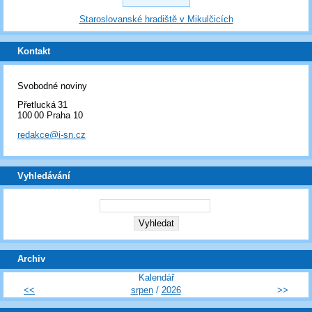
Staroslovanské hradiště v Mikulčicích
Kontakt
Svobodné noviny
Přetlucká 31
100 00 Praha 10
redakce@i-sn.cz
Vyhledávání
Archiv
Kalendář
<<
srpen
/
2026
>>