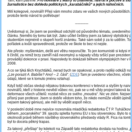
Tam, kam patříme.
Pro novináře z Mafry to znamená: návrat k poctivé a slu
žurnalistice bez dohledu politických „karabáčníků“ a jejich náhočních.
Milí kolegové, novináři! Přeji vám mnoho zdaru ve vašich nových působištích. 
protože tento národ to potřebuje!
─────
Uvědomuji si, že jsem se poněkud odchýlil od původního tématu, uvedeného v 
článku. Nemělo by tomu tak být. Jako učitel češtiny jsem za takový stylistický 
studentům nejméně o stupeň horší známku. Také sám sobě ji za to udělím. To 
pořádek a kvůli spravedlnosti, protože ve škole to bez ní nejde.
Ale přesto: myšlenkám, dešti ani větru neporučíte. To jen komunisté si kdysi my
ti čínští, za nimiž brzy zamíří náš neomylný a nápady vždy sršící pan prezident,
provádějí dokonce v praxi. Naposledy to dokázali během olympijských her v Pe
2008.
A co se týká těch Krychtálků, nerad bych se opakoval, a proto raději odkáži na
„Lze porazit A. Babiše? Ano! – 2. část“.
(
ZDE
) Tam je uvedeno všechno, včetně
údajů, které se k tomuto jménu vztahují.
Když totiž občas sleduji nějakou tiskovou konferenci v televizi a slyším ty naiv
novinářů, kteří z historie nevědí vůbec nic, pak se u mě vždy projeví taková ta 
deformace všech učitelů: rozdat něco ze svého „moudra“. Nic ve zlém. Nejsem
přísný pan profesor. Jsem si dobře vědom toho, že nikdo nemůže vědět úplně 
nejsem takový génius), ale měl by vědět aspoň něco.
V poslední době mne nejvíce rozesmála mladičká redaktorka ČT P. Tuháčková,
během „socanského“ 39. sjezdu spletla hymnu EU s tou slovenskou. Bylo to 
okolností právě během návštěvy slovenského předsedy vlády R. Fica na tomto
byl to docela pěkný trapas.
Za takový „přešlap“ by kdekoli na Západě tato redaktorka dostala na hodinu „