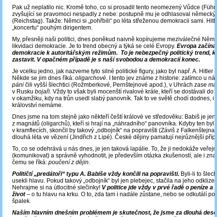
Pak už neplatilo nic. Kromě toho, co si prosadil tento neomezený Vůdce (Führe
zvyšující se pravomoci nespadly z nebe: postupně mu je odhlasoval německý
(Reichstag). Takže: Němci si „pohřbili“ po léta střeženou demokracii sami. Hitle
„koncertu“ pouhým dirigentem.
My, přesněji naši politici, dnes poněkud naivně kopírujeme meziválečné Něm
likvidaci demokracie. Je to trend obecný a týká se celé Evropy.
Evropa začíná
demokracie k autoritářským režimům. To je nebezpečný politický trend, kt
zastavit. V opačném případě je s naší svobodou a demokracií konec.
Je vcelku jedno, jak nazveme tyto silné politické figury, jako byl např. A. Hitler či
Někde se jim dnes říká:
oligarchové
. I tento jev známe z historie: zatímco u n
páni
čili vyšší šlechtici (Rožmberkové, Pernštejnové apod.), v Uhrách zase
ma
v Rusku
bojaři.
Vždy to však byli mocenští rivalové krále, kteří se dostávali do 
v okamžiku, kdy na trůn usedl slabý panovník. Tak to ve světě chodí dodnes, i
království nemáme.
Dnes jsme na tom stejně jako někteří čeští králové ve středověku: Babiš je jen
z magnátů (oligarchů), kteří si hrají na „náhradního“ panovníka. Kdyby ten byl
v kramflecích, skončil by takový „odbojník“ na popravišti (Záviš z Falkenštejna
dlouhá léta ve vězení (Jindřich z Lipé). České dějiny pamatují nejrůznější příp
To, co se odehrává u nás dnes, je jen taková lapálie. To, že ji nedokáže veřejn
(komunikovat) a správně vyhodnotit, je především otázka zkušeností, ale i znal
čemu se říká:
poučení z dějin
.
Političtí „predátoři“ typu A. Babiše vždy končili na popravišti.
Byli-li to šlech
usekli hlavu. Pokud takový „odbojník“ byl jen plebejec, stačila na jeho odklizen
Nehrajme si na útlocitné slečinky!
V politice jde vždy v prvé řadě o peníze a
život
– o tu hlavu na krku. O to, zda tam i nadále zůstane, nebo se odkutálí po
špalek.
Naším hlavním dnešním problémem je skutečnost, že jsme za dlouhá deseti