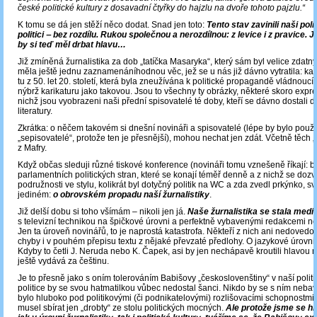
české politické kultury z dosavadní čtyřky do hajzlu na dvoře tohoto pajzlu.“
K tomu se dá jen stěží něco dodat. Snad jen toto:
Tento stav zavinili naši pol
politici ‒ bez rozdílu. Rukou společnou a nerozdílnou: z levice i z pravice. J
by si teď měl drbat hlavu…
Již zmíněná žurnalistika za dob „tatíčka Masaryka“, který sám byl velice zdatn
měla ještě jednu zaznamenáníhodnou věc, jež se u nás již dávno vytratila: kari
tu z 50. let 20. století, která byla zneužívána k politické propagandě vládnouc
nýbrž karikaturu jako takovou. Jsou to všechny ty obrázky, některé skoro expre
nichž jsou vyobrazeni naši přední spisovatelé té doby, kteří se dávno dostali 
literatury.
Zkrátka: o něčem takovém si dnešní novináři a spisovatelé (lépe by bylo použí
„sepisovatelé“, protože ten je přesnější), mohou nechat jen zdát. Včetně těch 
z Mafry.
Když občas sleduji různé tiskové konference (novináři tomu vznešeně říkají: br
parlamentních politických stran, které se konají téměř denně a z nichž se doz
podružnosti ve stylu, kolikrát byl dotyčný politik na WC a zda zvedl prkýnko, sv
jediném:
o obrovském propadu naší žurnalistiky
.
Již delší dobu si toho všímám – nikoli jen já.
Naše žurnalistika se stala medi
s televizní technikou na špičkové úrovni a perfektně vybavenými redakcemi no
Jen ta úroveň novinářů, to je naprostá katastrofa. Někteří z nich ani nedovedou
chyby i v pouhém přepisu textu z nějaké převzaté předlohy. O jazykové úrovni
Kdyby to četli J. Neruda nebo K. Čapek, asi by jen nechápavě kroutili hlavou n
ještě vydává za češtinu.
Je to přesně jako s oním tolerováním Babišovy „českoslovenštiny“ v naší politi
politice by se svou hatmatilkou vůbec nedostal šanci. Nikdo by se s ním nebavi
bylo hluboko pod politikovými (či podnikatelovými) rozlišovacími schopnostmi.
musel sbírat jen „drobty“ ze stolu politických mocných.
Ale protože jsme se hl