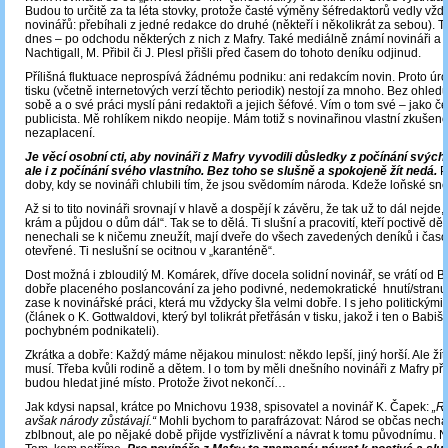
Budou to určitě za ta léta stovky, protože časté výměny šéfredaktorů vedly vždy i
novinářů: přebíhali z jedné redakce do druhé (někteří i několikrát za sebou). Ta
dnes – po odchodu některých z nich z Mafry. Také mediálně známí novináři a 
Nachtigall, M. Přibil či J. Plesl přišli před časem do tohoto deníku odjinud.
Přílišná fluktuace neprospívá žádnému podniku: ani redakcím novin. Proto ú
tisku (včetně internetových verzí těchto periodik) nestojí za mnoho. Bez ohledu 
sobě a o své práci myslí páni redaktoři a jejich šéfové. Vím o tom své – jako češ
publicista. Mě rohlíkem nikdo neopije. Mám totiž s novinařinou vlastní zkušenos
nezaplacení.
Je věcí osobní cti, aby novináři z Mafry vyvodili důsledky z počínání svých 
ale i z počínání svého vlastního. Bez toho se slušně a spokojeně žít nedá.
Pr
doby, kdy se novináři chlubili tím, že jsou svědomím národa. Kdeže loňské sně
Až si to tito novináři srovnají v hlavě a dospějí k závěru, že tak už to dál nejde,
krám a půjdou o dům dál“. Tak se to dělá. Ti slušní a pracovití, kteří poctivě děl
nenechali se k ničemu zneužít, mají dveře do všech zavedených deníků i časop
otevřené. Ti neslušní se ocitnou v „karanténě“.
Dost možná i zbloudilý M. Komárek, dříve docela solidní novinář, se vrátí od B
dobře placeného poslancování za jeho podivné, nedemokratické hnutí/stran
zase k novinářské práci, která mu vždycky šla velmi dobře. I s jeho politickými
(článek o K. Gottwaldovi, který byl tolikrát přetřásán v tisku, jakož i ten o Babiš
pochybném podnikateli).
Zkrátka a dobře: Každý máme nějakou minulost: někdo lepší, jiný horší. Ale žít
musí. Třeba kvůli rodině a dětem. I o tom by měli dnešního novináři z Mafry pře
budou hledat jiné místo. Protože život nekončí…
Jak kdysi napsal, krátce po Mnichovu 1938, spisovatel a novinář K. Čapek:
„R
avšak národy zůstávají.“
Mohli bychom to parafrázovat: Národ se občas nech
zblbnout, ale po nějaké době přijde vystřízlivění a návrat k tomu původnímu. 