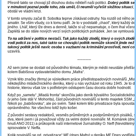
Přesně takto se chovají již dlouhou dobu někteří naši politici.
Dobrý politik se
v minulosti poznal podle toho, zda uměl, či neuměl vyřešit složitou situaci
,
obstál ve vládní krizi.
V tomto smyslu začal B. Sobotka teprve získávat ostruhy. Na rozdíl od něho je A
amatér. Se vším všudy, co k tomu patří. Je to v podstatě „chaot“, který každý de
jiného. Lhář, který lže dnes a denně, takže si už nepamatuje, o čem lhal včera
Zaplétá se do stále nových verzí svých politických pohádek. Jen se vymlouvá a
To na udržení v politice nestačí. Tak jako každý zloděj, který o svých zlodě
vodí policii za nos, také takto se chovající politik nemůže skončit jinde než 
takový politik ještě navíc osoba s vazbami na kriminální prostředí, není co 
uzavírá.
─────
Až sem jsme se dostali od původního tématu, kterým je médii neustále přetřá
kolem Babišova vydavatelského domu „Mafra“.
Vznik této značky (firmy) je výsledkem práce předlistopadových novinářů „Mlad
někdejšího mládežnického deníku, který u nás vycházel od roku 1945. Je to d
historie, kterou však lze s potřebným odstupem času docela dobře hodnotit.
Když po „sametu“ „Mladá fronta“ skončila jako deník bývalého Socialistickéh
(v jeho čele stál V. Mohorita), část původních novinářů si tento majetek SSM „z
Nikoli po „babišovsku“, ale po svém. Také kolem této privatizace byla spousta
oprávněného. Ne všechno totiž bylo košer.
Z původní sestavy redaktorů, vesměs průměrných a podprůměrných pisálků, st
dva, které jsem i já považoval vždy za velmi dobré novináře: M. Komárek (dn
hnutí ANO 2011) a průkopník naší internetové žurnalistiky O. Neff (Neviditelný 
spisovatele V. Neffa.
Kolik novinářů se od „privatizace“ MF (dnes Mafry) v deníku MF Dnes vystřídal