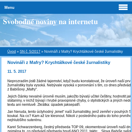
Menu
Svobodné noviny na internetu
Úvod
»
SN č. 5/2017
»
Novináři z Mafry? Krychtálkové české žurnalistiky
Novináři z Mafry? Krychtálkové české žurnalistiky
11. 5. 2017
Neprozradím jistě žádné tajemství, když budu konstatovat, že úroveň naší prv
žurnalistiky byla vysoká. Nebývale vysoká v porovnání s tím, co dnes předvádě
z Babišovy „Mafry“.
Jejich články nevalné úrovně musím, jakožto bývalý učitel češtiny, hodnotit ja
slátaniny, v nichž bývají i hrubé pravopisné chyby, o stylistických a jiných ne
textu ani nemluvě. Zkrátka: úpadek jaksepatří.
Jan Neruda, tento úctyhodný „kmet“ naší žurnalistiky, jenž zemřel v pouhých 57
koukal. Na co? Kam až lze klesnout. Nikoli z posledního patra do toho prvního
nejhlubšího suterénu.
Karel Schwarzenberg, čestný předseda TOP 09, okomentoval úroveň naší dnešn
zejména to, co předvádí předseda hnutí ANO 2011, takto:
„Slova Babiše svědč