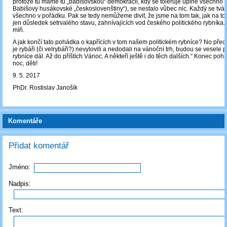
protože tu máme tu „babišovskou“ demokracii, kdy se toleruje úplně všechno (
Babišovy husákovské „českoslovenštiny“), se nestalo vůbec nic. Každý se tváří
všechno v pořádku. Pak se tedy nemůžeme divit, že jsme na tom tak, jak na to
jen důsledek setrvalého stavu, zahnívajících vod českého politického rybníka. N
míň.
A jak končí tato pohádka o kapřících v tom našem politickém rybníce? No přece 
je rybáři (či velrybáři?) nevylovili a nedodali na vánoční trh, budou se vesele 
rybníce dál. Až do příštích Vánoc. A někteří ještě i do těch dalších.“ Konec po
noc, děti!
9. 5. 2017
PhDr. Rostislav Janošík
Komentáře
Přidat komentář
Jméno:
Nadpis:
Text: