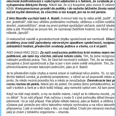
otevřeně konfrontováni s válečnými událostmi a s faktem, že svoboda je 
vykupována lidskými životy.
Nikoli tak, že si ji koupíme jako ovoce či zelen
tržišti.
Konzumerismus pronikl do politiky i do našeho běžného života natoli
začali mylně domnívat, že všechno si lze koupit, jen na to mít peníze.
Z této filozofie vychází také A. Babiš.
A mnozí lidé mu to stále ještě „baští“. J
oni „kobliháři“, lidé bez většího politického rozhledu, většinou s nižším vzdělán
dnešní „maloměšťáci“, jinak na první pohled spořádání občané, jejichž ideálem
jídla a pití. Proviňují se pouze tím, že vyznávají žebříček hodnot, na němž se 
několik „šprušlí“.
O nekonečné naivitě a prostoduchosti zbytku společnosti ani nemluvě.
Všechn
problémy jsou totiž způsobeny obrovským úpadkem společnosti, rezignac
základních hodnot, především svobody jedince a všeho, co k ní patří.
ANO (nikoli ANO 2011).
Za naši současnou politickou krizi mohou nejen ne
politikové, ale také my všichni, občané tohoto státu.
Tím, že jsme rezignoval
základní politická práva. Tím, že část lidí nechodí k volbám. Tím, že se mladá
nezajímá o život společnosti a žije si jen v tom svém světě virtuálním. Tím, ž
přenecháváme prostor takovým jedincům, jako je A. Babiš.
Je to především naše chyba a nemá smysl si nalhávat něco jiného. To, co spo
těchto faktorů vzniká, je politický propletenec, v němž se už popravdě nikdo an
proto, že nikdo nezná pravidla hry a nikdo je nevyžaduje.
Demokracie bez prav
cesta rovnou do pekla.
Nikoli jen do pekel. Do pekla (toho pohádkového), kde
vaří v kotlích a čerti je u těch kotlů hlídají, aby nemohli vylézt ven. Až tam jsme
Když se lidé mají dobře, a my se dobře máme, i když se to někomu nezdá, „n
co dělat“. To je náš případ. Pak začnou z nudy či z jiné pohnutky dělat hloupos
pitomosti. I to je náš případ. Pak přijde někdo takový, jako je Babiš, a většina 
zůstane paf, protože pro něco takového nebyla vychována a na něco takovéh
připravena. Lidé si nevědí rady s tím, co mají dělat. Chybí jim obranný mecha
jaký je znám z lidského organismu –
imunita
.