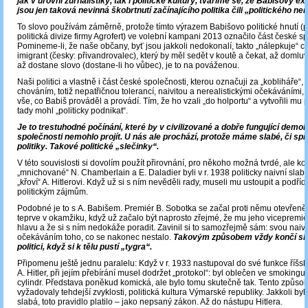
jak v úrovni žurnalistiky, tak i politické kultury, tváříme se, že Babišovy ex
jsou jen taková nevinná škobrtnutí začínajícího politika čili „politického ne
To slovo používám záměrně, protože tímto výrazem Babišovo politické hnutí (p
politická divize firmy Agrofert) ve volební kampani 2013 označilo část české sp
Pomineme-li, že naše občany, byť jsou jakkoli nedokonalí, takto „nálepkuje“ ci
imigrant (česky: přivandrovalec), který by měl sedět v koutě a čekat, až domlu
až dostane slovo (dostane-li ho vůbec), je to na pováženou.
Naši politici a vlastně i část české společnosti, kterou označuji za „kobliháře“,
chováním, totiž nepatřičnou tolerancí, naivitou a nerealistickými očekáváními, „
vše, co Babiš prováděl a provádí. Tím, že ho vzali „do holportu“ a vytvořili mu
tady mohl „politicky podnikat“.
Je to trestuhodné počínání, které by v civilizované a dobře fungující demo
společnosti nemohlo projít. U nás ale prochází, protože máme slabé, či sp
politiky. Takové politické „slečinky“.
V této souvislosti si dovolím použít přirovnání, pro někoho možná tvrdé, ale kor
„mnichované“ N. Chamberlain a E. Daladier byli v r. 1938 politicky naivní slaboši
„křoví“ A. Hitlerovi. Když už si s ním nevěděli rady, museli mu ustoupit a podřídi
politickým zájmům.
Podobné je to s A. Babišem. Premiér B. Sobotka se začal proti němu otevřeně
teprve v okamžiku, když už začalo být naprosto zřejmé, že mu jeho vicepremiér
hlavu a že si s ním nedokáže poradit. Zavinil si to samozřejmě sám: svou naivi
očekáváním toho, co se nakonec nestalo.
Takovým způsobem vždy končí slab
politici, když si k tělu pustí „tygra“.
Připomenu ještě jednu paralelu: Když v r. 1933 nastupoval do své funkce říšs
A. Hitler, při jejím přebírání musel dodržet „protokol“: byl oblečen ve smokingu
cylindr. Představa poněkud komická, ale bylo tomu skutečně tak. Tento způsob 
vyžadovaly tehdejší zvyklosti, politická kultura Výmarské republiky. Jakkoli byl
slabá, toto pravidlo platilo – jako nepsaný zákon. Až do nástupu Hitlera.