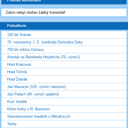
Přehled komentářů
Zatím nebyl vložen žádný komentář
Fotoalbum
150 let Sokola
70. narozeniny J. E. kardinála Dominika Duky
750 let města Ostravy
Atentát na Reinharda Heydricha (70. výročí)
Hrad Krakovec
Hrad Točník
Hrad Žebrák
Jan Masaryk (125. výročí narození)
Jan Palach (45. výročí upálení)
Kozí hrádek
Křest knihy o R. Beranovi
Staroslovanské hradiště v Mikulčicích
Temp