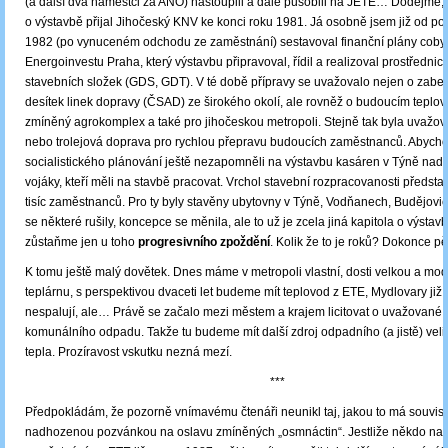
(a další dva náměstci za ANO) nastoupili a dále působili na JETE… Dodejme, 
o výstavbě přijal Jihočeský KNV ke konci roku 1981. Já osobně jsem již od po
1982 (po vynuceném odchodu ze zaměstnání) sestavoval finanční plány cob
Energoinvestu Praha, který výstavbu připravoval, řídil a realizoval prostřednic
stavebních složek (GDS, GDT). V té době přípravy se uvažovalo nejen o zab
desítek linek dopravy (ČSAD) ze širokého okolí, ale rovněž o budoucím teplov
zmíněný agrokomplex a také pro jihočeskou metropoli. Stejně tak byla uvažo
nebo trolejová doprava pro rychlou přepravu budoucích zaměstnanců. Abycho
socialistického plánování ještě nezapomněli na výstavbu kasáren v Týně nad 
vojáky, kteří měli na stavbě pracovat. Vrchol stavební rozpracovanosti předsta
tisíc zaměstnanců. Pro ty byly stavěny ubytovny v Týně, Vodňanech, Budějovi
se některé rušily, koncepce se měnila, ale to už je zcela jiná kapitola o výsta
zůstaňme jen u toho
progresivního zpoždění
. Kolik že to je roků? Dokonce pě
K tomu ještě malý dovětek. Dnes máme v metropoli vlastní, dosti velkou a m
teplárnu, s perspektivou dvaceti let budeme mít teplovod z ETE, Mydlovary již l
nespalují, ale… Právě se začalo mezi městem a krajem licitovat o uvažované
komunálního odpadu. Takže tu budeme mít další zdroj odpadního (a jistě) veli
tepla. Prozíravost vskutku nezná mezí.
***
Předpokládám, že pozorně vnímavému čtenáři neunikl taj, jakou to má souvislo
nadhozenou pozvánkou na oslavu zmíněných „osmnáctin“. Jestliže někdo nas