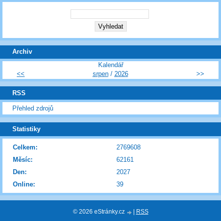
Archiv
Kalendář
<<
srpen
/
2026
>>
RSS
Přehled zdrojů
Statistiky
Celkem:
2769608
Měsíc:
62161
Den:
2027
Online:
39
© 2026 eStránky.cz
|
RSS