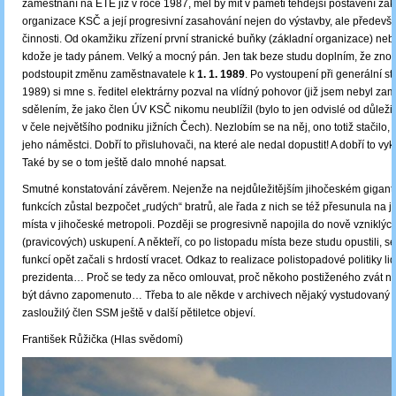
zaměstnání na ETE již v roce 1987, měl by mít v paměti tehdejší postavení zák
organizace KSČ a její progresivní zasahování nejen do výstavby, ale předevš
činnosti. Od okamžiku zřízení první stranické buňky (základní organizace) neb
kdože je tady pánem. Velký a mocný pán. Jen tak beze studu doplním, že zno
podstoupit změnu zaměstnavatele k
1. 1. 1989
. Po vystoupení při generální st
1989) si mne s. ředitel elektrárny pozval na vlídný pohovor (již jsem nebyl z
sdělením, že jako člen ÚV KSČ nikomu neublížil (bylo to jen odvislé od důleži
v čele největšího podniku jižních Čech). Nezlobím se na něj, ono totiž stačilo, k
jeho náměstci. Dobří to přisluhovači, na které ale nedal dopustit! A dobří to vy
Také by se o tom ještě dalo mnohé napsat.
Smutné konstatování závěrem. Nejenže na nejdůležitějším jihočeském gigant
funkcích zůstal bezpočet „rudých“ bratrů, ale řada z nich se též přesunula na ji
místa v jihočeské metropoli. Později se progresivně napojila do nově vzniklých
(pravicových) uskupení. A někteří, co po listopadu místa beze studu opustili, s
funkcí opět začali s hrdostí vracet. Odkaz to realizace polistopadové politiky 
prezidenta… Proč se tedy za něco omlouvat, proč někoho postiženého zvát na 
být dávno zapomenuto… Třeba to ale někde v archivech nějaký vystudovaný 
zasloužilý člen SSM ještě v další pětiletce objeví.
František Růžička (Hlas svědomí)