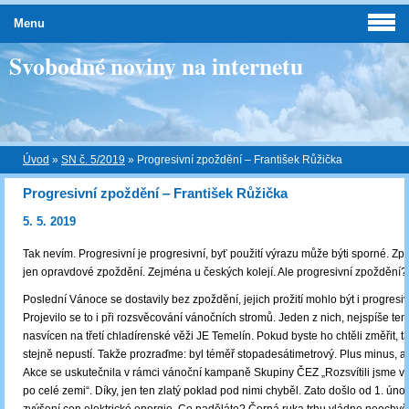
Menu
Svobodné noviny na internetu
Úvod
»
SN č. 5/2019
»
Progresivní zpoždění ‒ František Růžička
Progresivní zpoždění ‒ František Růžička
5. 5. 2019
Tak nevím. Progresivní je progresivní, byť použití výrazu může býti sporné. Zp
jen opravdové zpoždění. Zejména u českých kolejí. Ale progresivní zpoždění?
Poslední Vánoce se dostavily bez zpoždění, jejich prožití mohlo být i progresi
Projevilo se to i při rozsvěcování vánočních stromů. Jeden z nich, nejspíše ten
nasvícen na třetí chladírenské věži JE Temelín. Pokud byste ho chtěli změřit, 
stejně nepustí. Takže prozraďme: byl téměř stopadesátimetrový. Plus minus, a
Akce se uskutečnila v rámci vánoční kampaně Skupiny ČEZ „Rozsvítili jsme v
po celé zemi“. Díky, jen ten zlatý poklad pod nimi chyběl. Zato došlo od 1. ún