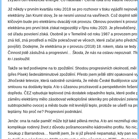
zvýšení cen elektrické energie. Co naděláte? Černá ruka trhu vládne neochvě
Již někdy v prvním kvartálu roku 2018 se pro rozhovor v tisku vyjádřil nejnovějš
elektrárny Jan Kruml slovy, že se nesmí usnout na vavřínech. Což doplnil sděl
klíčovým bude pro elektrárnu dvacátý rok provozu. Obnovu povolení k provoz
elektrárna pro první blok získat nejpozději v říjnu roku 2020. Je přesvědčený, 
od úřadu povolení získá. Osobně je v Temelíně od roku 1987 a provozem proš
zná lidí, zná prostředí a může pokračovat ve věcech, které začal jeho předchů
povýšil). Dodejme, že elektrárna je v provozu (2018) 18. rokem, stala se tedy „
Činnost jistě záslužná a progresivní…
Škoda, že nás na oslavu nepozvali. Tř
to i zasloužili.
Takže se teď podívejme na to zpoždění. Shodou progresivních okolností, měl r
(přes Písek) šedesátiminutové zpoždění. Přesto jsem ještě stihl opakované vys
Jihočeské televize, která radostně oznámila, že město České Budějovice uza
smlouvu na dodávky tepla. A to s úžasnou prozíravostí a perspektivním řešení 
dopředu. ČEZ vybuduje teplovod (má dostatek odpadního tepla, které podle 
záměru elektrárny mělo zásobovat velkoplošné skleníky pro pěstování zelenin
subtropického ovoce) a město bude mít levnější teplo, protože se ušetří na pr
teplárny. No proč ne? Progresivní podnikání.
Jenže: ona ta naše paměť může být také pěkná mrcha. A to ani nezmiňuji okol
komplikuje rodinný život z důvodu pošramoceného kádrového profilu. No nic, j
Soukup z Barrandova… Namítl jsem, že si již přesně nepamatuji, kdy pan sou