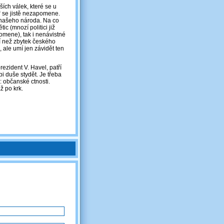
ch válek, které se u
9“ se jistě nezapomene.
í našeho národa. Na co
c (mnozí politici již
pomene), tak i nenávistné
ší než zbytek českého
, ale umí jen závidět ten
rezident V. Havel, patří
i duše stydět. Je třeba
 občanské ctnosti.
 po krk.