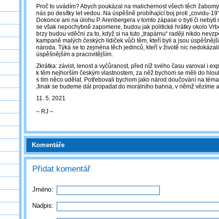
Proč to uvádím? Abych poukázal na malichernost všech těch žabomyší
nás po desítky let vedou. Na úspěšně probíhající boj proti „covidu-1
Dokonce ani na úlohu P. Arenbergera v tomto zápase o bytí či nebyt
se však nepochybně zapomene, budou jak politické hrátky okolo Vrběti
brzy budou vděčni za to, když si na tuto „trapárnu“ raději nikdo nevz
kampaně malých českých lidiček vůči těm, kteří byli a jsou úspěšněj
národa. Týká se to zejména těch jedinců, kteří v životě nic nedokázali
úspěšnějším a pracovitějším.
Zkrátka: závist, lenost a vyčůranost, před níž svého času varoval i exp
k těm nejhorším českým vlastnostem, za něž bychom se měli do hloub
s tím něco udělat. Potřebovali bychom jako národ doučování na téma:
Jinak se budeme dál propadat do morálního bahna, v němž vězíme až
11. 5. 2021
‒ RJ ‒
Komentáře
Přidat komentář
Jméno:
Nadpis: