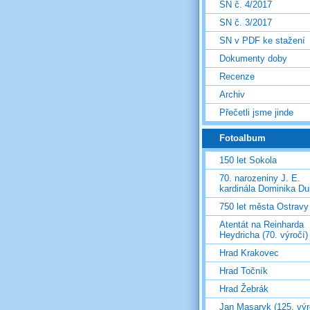
SN č. 4/2017
SN č. 3/2017
SN v PDF ke stažení
Dokumenty doby
Recenze
Archiv
Přečetli jsme jinde
Fotoalbum
150 let Sokola
70. narozeniny J. E.
kardinála Dominika D
750 let města Ostravy
Atentát na Reinharda
Heydricha (70. výročí)
Hrad Krakovec
Hrad Točník
Hrad Žebrák
Jan Masaryk (125. výr