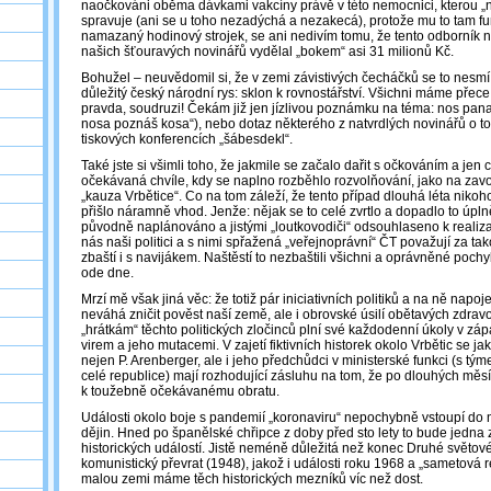
naočkováni oběma dávkami vakcíny právě v této nemocnici, kterou „n
spravuje (ani se u toho nezadýchá a nezakecá), protože mu to tam f
namazaný hodinový strojek, se ani nedivím tomu, že tento odborník n
našich šťouravých novinářů vydělal „bokem“ asi 31 milionů Kč.
Bohužel – neuvědomil si, že v zemi závistivých čecháčků se to nesmí
důležitý český národní rys: sklon k rovnostářství. Všichni máme přece 
pravda, soudruzi! Čekám již jen jízlivou poznámku na téma: nos pana m
nosa poznáš kosa“), nebo dotaz některého z natvrdlých novinářů o t
tiskových konferencích „šábesdekl“.
Také jste si všimli toho, že jakmile se začalo dařit s očkováním a jen c
očekávaná chvíle, kdy se naplno rozběhlo rozvolňování, jako na zavo
„kauza Vrbětice“. Co na tom záleží, že tento případ dlouhá léta niko
přišlo náramně vhod. Jenže: nějak se to celé zvrtlo a dopadlo to úpln
původně naplánováno a jistými „loutkovodiči“ odsouhlaseno k realizac
nás naši politici a s nimi spřažená „veřejnoprávní“ ČT považují za tako
zbaští i s navijákem. Naštěstí to nezbaštili všichni a oprávněné pochyb
ode dne.
Mrzí mě však jiná věc: že totiž pár iniciativních politiků a na ně napo
neváhá zničit pověst naší země, ale i obrovské úsilí obětavých zdravo
„hrátkám“ těchto politických zločinců plní své každodenní úkoly v 
virem a jeho mutacemi. V zajetí fiktivních historek okolo Vrbětic se j
nejen P. Arenberger, ale i jeho předchůdci v ministerské funkci (s t
celé republice) mají rozhodující zásluhu na tom, že po dlouhých měsí
k toužebně očekávanému obratu.
Události okolo boje s pandemií „koronaviru“ nepochybně vstoupí do
dějin. Hned po španělské chřipce z doby před sto lety to bude jedna z
historických událostí. Jistě neméně důležitá než konec Druhé světové
komunistický převrat (1948), jakož i události roku 1968 a „sametová 
malou zemi máme těch historických mezníků víc než dost.