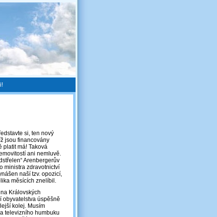
i!
edstavte si, ten nový
 níž jsou financovány
 platit má! Taková
nemovitostí ani nemluvě.
dstřelen“ Arenbergerův
 ministra zdravotnictví
nášen naší tzv. opozicí,
lika měsících znelíbil.
e na Královských
í obyvatelstva úspěšně
ejší kolej. Musím
u a televizního humbuku