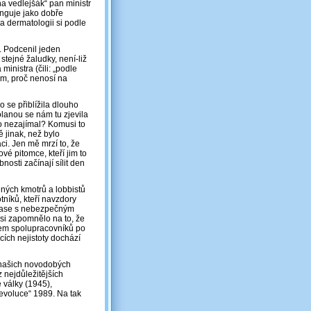
a vedlejšák“ pan ministr
unguje jako dobře
a dermatologii si podle
. Podcenil jeden
stejné žaludky, není-liž
inistra (čili: „podle
om, proč nenosí na
o se přiblížila dlouho
lanou se nám tu zjevila
ho nezajímal? Komusi to
ě jinak, než bylo
i. Jen mě mrzí to, že
vé pitomce, kteří jim to
nosti začínají sílit den
jených kmotrů a lobbistů
tníků, kteří navzdory
zápase s nebezpečným
aksi zapomnělo na to, že
ýmem spolupracovníků po
cích nejistoty dochází
 našich novodobých
 nejdůležitějších
 války (1945),
revoluce“ 1989. Na tak