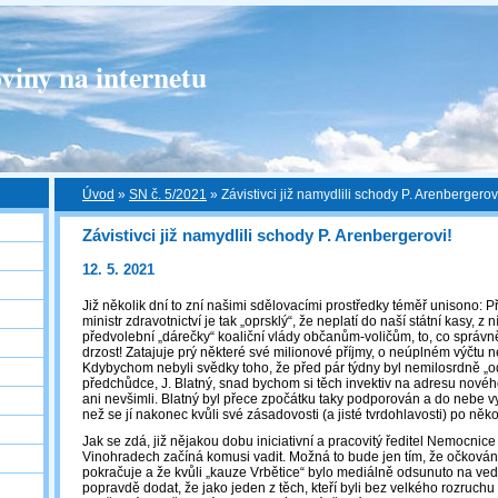
viny na internetu
Úvod
»
SN č. 5/2021
»
Závistivci již namydlili schody P. Arenbergerov
Závistivci již namydlili schody P. Arenbergerovi!
12. 5. 2021
Již několik dní to zní našimi sdělovacími prostředky téměř unisono: Př
ministr zdravotnictví je tak „oprsklý“, že neplatí do naší státní kasy, z
předvolební „dárečky“ koaliční vlády občanům-voličům, to, co správně
drzost! Zatajuje prý některé své milionové příjmy, o neúplném výčtu 
Kdybychom nebyli svědky toho, že před pár týdny byl nemilosrdně „o
předchůdce, J. Blatný, snad bychom si těch invektiv na adresu nového
ani nevšimli. Blatný byl přece zpočátku taky podporován a do nebe vy
než se jí nakonec kvůli své zásadovosti (a jisté tvrdohlavosti) po něko
Jak se zdá, již nějakou dobu iniciativní a pracovitý ředitel Nemocnic
Vinohradech začíná komusi vadit. Možná to bude jen tím, že očkován
pokračuje a že kvůli „kauze Vrbětice“ bylo mediálně odsunuto na vedl
popravdě dodat, že jako jeden z těch, kteří byli bez velkého rozruch