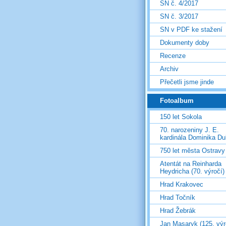
SN č. 4/2017
SN č. 3/2017
SN v PDF ke stažení
Dokumenty doby
Recenze
Archiv
Přečetli jsme jinde
Fotoalbum
150 let Sokola
70. narozeniny J. E.
kardinála Dominika D
750 let města Ostravy
Atentát na Reinharda
Heydricha (70. výročí)
Hrad Krakovec
Hrad Točník
Hrad Žebrák
Jan Masaryk (125. výr