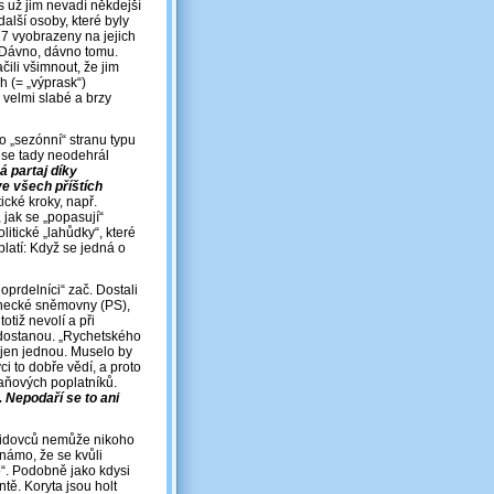
s už jim nevadí někdejší
další osoby, které byly
17 vyobrazeny na jejich
 Dávno, dávno tomu.
čili všimnout, že jim
h (= „výprask“)
 velmi slabé a brzy
o „sezónní“ stranu typu
ý se tady neodehrál
á partaj díky
e všech příštích
cké kroky, např.
 jak se „popasují“
itické „lahůdky“, které
platí: Když se jedná o
prdelníci“ zač. Dostali
anecké sněmovny (PS),
otiž nevolí a při
edostanou. „Rychetského
 jen jednou. Muselo by
ci to dobře vědí, a proto
 daňových poplatníků.
. Nepodaří se to ani
 lidovců nemůže nikoho
známo, že se kvůli
o“. Podobně jako kdysi
tě. Koryta jsou holt