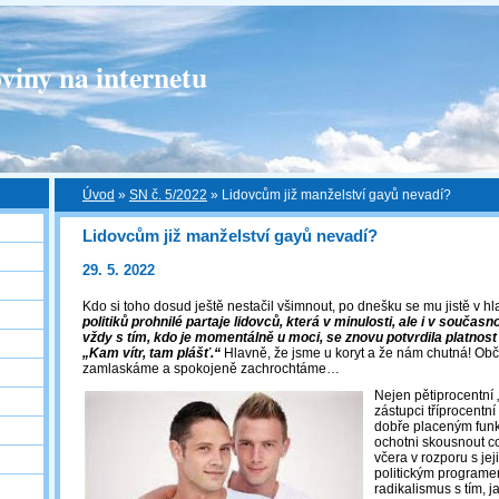
viny na internetu
Úvod
»
SN č. 5/2022
»
Lidovcům již manželství gayů nevadí?
Lidovcům již manželství gayů nevadí?
29. 5. 2022
Kdo si toho dosud ještě nestačil všimnout, po dnešku se mu jistě v hla
politiků prohnilé partaje lidovců, která v minulosti, ale i v současn
vždy s tím, kdo je momentálně u moci, se znovu potvrdila platnos
„Kam vítr, tam plášť.“
Hlavně, že jsme u koryt a že nám chutná! Obč
zamlaskáme a spokojeně zachrochtáme…
Nejen pětiprocentní „
zástupci tříprocentn
dobře placeným funk
ochotni skousnout cok
včera v rozporu s jej
politickým programem.
radikalismus s tím, j