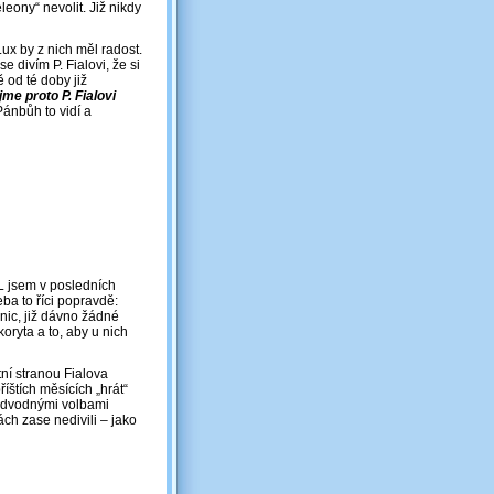
leony“ nevolit. Již nikdy
ux by z nich měl radost.
se divím P. Fialovi, že si
 od té doby již
me proto P. Fialovi
Pánbůh to vidí a
 jsem v posledních
ba to říci popravdě:
nic, již dávno žádné
koryta a to, aby u nich
tní stranou Fialova
říštích měsících „hrát“
podvodnými volbami
ách zase nedivili – jako