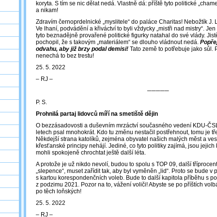
koryta. S tím se nic dělat nedá. Vlastně dá: příště tyto politické „chame
a nikam!
Zdravím černoprdelnické „myslitele“ do paláce Charitas! Nebožtík J. L
Ve lhaní, podvádění a křiváctví to byli vždycky „mistři nad mistry“. Jen 
tyto beznadějně provařené politické figurky natahal do své vlády. Jistě
pochopil, že s takovým „materiálem“ se dlouho vládnout nedá.
Popřej
odvahu, aby již brzy podal demisi!
Tato země to potřebuje jako sůl. 
nenechá to bez trestu!
25. 5. 2022
‒ RJ ‒
─────
P. S.
Prohnilá partaj lidovců míří na smetiště dějin
O bezzásadovosti a duševním mrzáctví současného vedení KDU-ČSL
letech psal mnohokrát. Kdo tu změnu nestačil postřehnout, tomu je tře
Někdejší strana katolíků, zejména obyvatel našich malých měst a ves
křesťanské principy nehájí. Jediné, co tyto politiky zajímá, jsou jejich 
mohli spokojeně chrochtat ještě další léta.
A protože je už nikdo nevolí, budou to spolu s TOP 09, další tříprocen
„slepence“, muset zařídit tak, aby byl vyměněn „lid“. Proto se bude v p
s kartou korespondenčních voleb. Bude to další kapitola příběhu s 
z podzimu 2021. Pozor na to, vážení voliči! Abyste se po příštích volb
po těch loňských!
25. 5. 2022
‒ RJ ‒