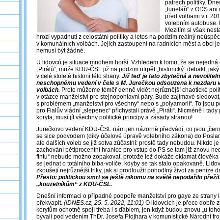
patrech politiky. Dne
„tuneláři“ z ODS ani 
před volbami v r. 20
volebním autobuse.
Mezitím si však nesta
hrozí vypadnutí z celostátní politiky a letos na podzim reálný neúspěc
v komunálních volbách. Jejich zastoupení na radnicích měst a obcí je
nemusí být žádné.
U lidovců je situace mnohem horší. Vzhledem k tomu, že se nejedná 
„Pirátů“, může KDU-ČSL již na podzim utrpět „historický“ debakl, jak
v celé stoleté historii této strany.
Již teď je tato zbytečná a nevoliteln
neschopnému vedení v čele s M. Jurečkou odsouzena k nezdaru v
volbách.
Proto můžeme téměř denně vidět nejrůznější chaotické politi
v otázce manželství pro stejnopohlavní páry. Bude zajímavé sledovat,
s problémem „manželství pro všechny“ nebo s „polyamorií“. To jsou pol
pro Fialův vládní „slepenec“ přichystali právě „Piráti“. Nicméně i tady 
koryta, musí jít všechny politické principy a zásady stranou!
Jurečkovo vedení KDU-ČSL nám jen názorně předvádí, co jsou „černo
se sice podvodem (díky účelové úpravě volebního zákona) do Posl
ale dalších voleb se již sotva zúčastní: prostě tady nebudou. Nikdo je t
zachování pětiprocentní hranice pro vstup do PS se tam již znovu n
fintu“ nebude možno zopakovat, protože lež dokáže oklamat člověka
se jednat o totálního blba-voliče, kdyby se tak stalo opakovaně. Lidov
zkoušejí nejrůznější triky, jak si prodloužit pohodlný život za peníze
Přesto: politickou smrt se ještě nikomu na světě nepodařilo přežít
„kouzelníkům“ z KDU-ČSL.
Dnešní informaci o případné podpoře manželství pro gaye ze strany
překvapit.
(iDNES.cz, 25. 5. 2022, 11:01)
O lidovcích je přece dobře 
korytům ochotně spojí třeba i s ďáblem, jen když budou znovu „u toh
bývali pod vedením ThDr. Josefa Plojhara v komunistické Národní fron