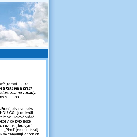
vě „rozsvítilo“.
U
osti kráčela a kráčí
t staré známé zásady:
as si u toho
Piráti“, ale nyní také
í KDU-ČSL jsou kvůli
cím ve Fialově vládě
oliv, co bylo ještě
ich už tak „děravým“
 „Piráti“ jen mírní svůj
ak se zabydlují v horních