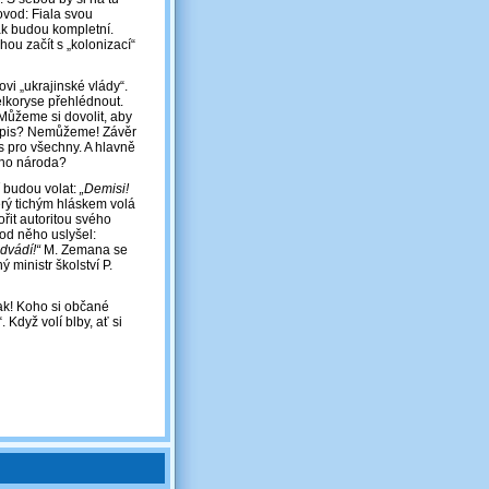
rovod: Fiala svou
k budou kompletní.
ou začít s „kolonizací“
vi „ukrajinské vlády“.
elkoryse přehlédnout.
Můžeme si dovolit, aby
avopis? Nemůžeme! Závěr
ás pro všechny. A hlavně
ého národa?
í budou volat:
„Demisi!
erý tichým hláskem volá
ořit autoritou svého
 od něho uslyšel:
dvádí!“
M. Zemana se
ministr školství P.
ak! Koho si občané
 Když volí blby, ať si