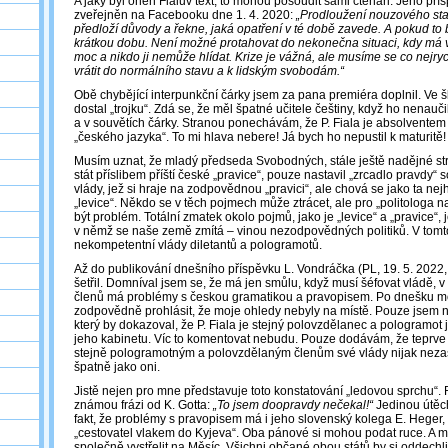
A jaký byl onen Fialův text, to mohou posoudit sami čtenáři. Jeho pří
zveřejněn na Facebooku dne 1. 4. 2020:
„Prodloužení nouzového sta
předloží důvody a řekne, jaká opatření v té době zavede. A pokud t
krátkou dobu. Není možné protahovat do nekonečna situaci, kdy má
moc a nikdo ji nemůže hlídat. Krize je vážná, ale musíme se co nejryc
vrátit do normálního stavu a k lidským svobodám.“
Obě chybějící interpunkční čárky jsem za pana premiéra doplnil. Ve šk
dostal „trojku“. Zdá se, že měl špatné učitele češtiny, když ho nenaučil
a v souvětích čárky. Stranou ponechávám, že P. Fiala je absolvente
„českého jazyka“. To mi hlava nebere! Já bych ho nepustil k maturitě!
Musím uznat, že mladý předseda Svobodných, stále ještě nadějné str
stát příslibem příští české „pravice“, pouze nastavil „zrcadlo pravdy
vlády, jež si hraje na zodpovědnou „pravici“, ale chová se jako ta nejho
„levice“. Někdo se v těch pojmech může ztrácet, ale pro „politologa n
být problém. Totální zmatek okolo pojmů, jako je „levice“ a „pravice“
v němž se naše země zmítá – vinou nezodpovědných politiků. V tomto 
nekompetentní vlády diletantů a pologramotů.
Až do publikování dnešního příspěvku L. Vondráčka (PL, 19. 5. 2022, 
šetřil. Domníval jsem se, že má jen smůlu, když musí šéfovat vládě, v
členů má problémy s českou gramatikou a pravopisem. Po dnešku m
zodpovědně prohlásit, že moje ohledy nebyly na místě. Pouze jsem ne
který by dokazoval, že P. Fiala je stejný polovzdělanec a pologramot 
jeho kabinetu. Víc to komentovat nebudu. Pouze dodávám, že teprve 
stejně pologramotným a polovzdělaným členům své vlády nijak nezas
špatně jako oni.
Jistě nejen pro mne představuje toto konstatování „ledovou sprchu“. 
známou frázi od K. Gotta:
„To jsem doopravdy nečekal!“
Jedinou útěch
fakt, že problémy s pravopisem má i jeho slovenský kolega E. Heger, 
„cestovatel vlakem do Kyjeva“. Oba pánové si mohou podat ruce. A m
společně vystřelit na Měsíc. Všichni občané obou států by si oddechli