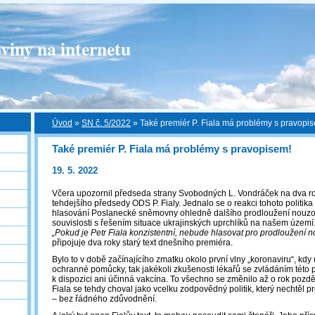
viny na internetu
Úvod
»
SN č. 5/2022
»
Také premiér P. Fiala má problémy s pravopi
Také premiér P. Fiala má problémy s pravopisem!
19. 5. 2022
Včera upozornil předseda strany Svobodných L. Vondráček na dva ro
tehdejšího předsedy ODS P. Fialy. Jednalo se o reakci tohoto politi
hlasování Poslanecké sněmovny ohledně dalšího prodloužení nouzov
souvislosti s řešením situace ukrajinských uprchlíků na našem území
„Pokud je Petr Fiala konzistentní, nebude hlasovat pro prodloužení 
připojuje dva roky starý text dnešního premiéra.
Bylo to v době začínajícího zmatku okolo první vlny „koronaviru“, kdy
ochranné pomůcky, tak jakékoli zkušenosti lékařů se zvládáním této
k dispozici ani účinná vakcína. To všechno se změnilo až o rok pozdě
Fiala se tehdy choval jako vcelku zodpovědný politik, který nechtěl 
– bez řádného zdůvodnění.