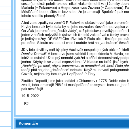
cestu (tentokrát poletí raketou, nikoli vlakem) mohli vzít i ženský dop
Markétu (= Pekarovou) a Heger zase svou Zuzanu (= Čaputovou). Pa
Měsíčňané budou štěstím bez sebe, že je tam mají. Společně pak moh
tohoto satelitu planety Země.
A teď zase zpátky na zem! O P. Fialovi se občas hovoří jako o premiéro
Kdyby tomu tak bylo, dala by se jeho neznalost českého pravopisu v
On však je premiérem „české vlády“, což představuje velký problém. 
jeden z našich nejvyšších ústavních činitelů zakopával o český pr
je jediný možný: DEMISE! Čím dříve tak P. Fiala učiní, tím lépe pro n
pro něho. S touto ostudou si chce i nadále hrát na „zachránce“ česk
Již v této chvíli by měl být plný Václavák nespokojených občanů, kteř
Demisi! Demisi!“
V tom davu jsem zahlédl i exprezidenta V. Havla, kt
totéž co ostatní. Už to prý nemohl vydržet a přišel demonstranty podp
jména. Kdybych se zeptal exprezidenta V. Klause na totéž, jistě bych
„Nechtějte po mně, abych komentoval to neumětelství, které Fiala pře
raději ptát na jeho „chráněnce“ nebudu. Když mu nevadí pologramotný 
Gazdík, nejinak by tomu bylo i v případě P. Fialy.
Zkrátka: Dopadli jsme jako sedláci u Chlumce v r. 1775. Dobře nám t
zvolili, toho tam mají! Příště si musí pořádně rozmyslet, komu to „hodí“.
pak nestěžují!
19. 5. 2022
‒ RJ ‒
Komentáře