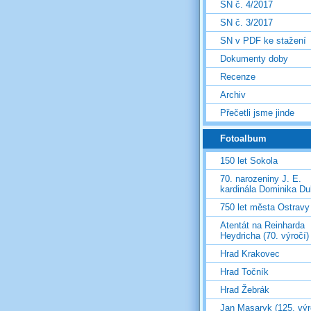
SN č. 4/2017
SN č. 3/2017
SN v PDF ke stažení
Dokumenty doby
Recenze
Archiv
Přečetli jsme jinde
Fotoalbum
150 let Sokola
70. narozeniny J. E.
kardinála Dominika D
750 let města Ostravy
Atentát na Reinharda
Heydricha (70. výročí)
Hrad Krakovec
Hrad Točník
Hrad Žebrák
Jan Masaryk (125. výr