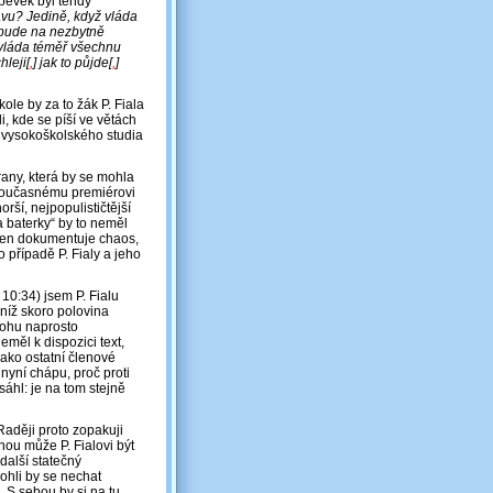
spěvek byl tehdy
vu? Jedině, když vláda
o bude na nezbytně
 vláda téměř všechnu
hleji[
,
] jak to půjde[
,
]
ole by za to žák P. Fiala
i, kde se píší ve větách
m vysokoškolského studia
any, která by se mohla
“ současnému premiérovi
rší, nejpopulističtější
a baterky“ by to neměl
, jen dokumentuje chaos,
případě P. Fialy a jeho
10:34) jsem P. Fialu
 níž skoro polovina
ohu naprosto
měl k dispozici text,
jako ostatní členové
nyní chápu, proč proti
áhl: je na tom stejně
Raději proto zopakuji
ou může P. Fialovi být
další statečný
ohli by se nechat
. S sebou by si na tu