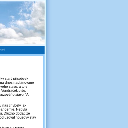
sem!
ky starý příspěvek
ka na dnes naplánované
ého stavu, a to v
. Vondráček píše:
nouzového stavu.“
A
 u nás chyběly jak
 pandemie. Nebyla
ji. Dlužno dodat, že
prodlužovat nouzový stav